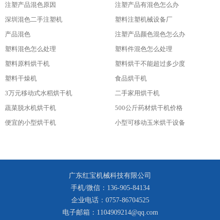
注塑产品混色原因
注塑产品有混色怎么办
深圳混色二手注塑机
塑料注塑机械设备厂
产品混色
注塑产品颜色混色怎么办
塑料混色怎么处理
塑料件混色怎么处理
塑料原料烘干机
塑料烘干不能超过多少度
塑料干燥机
食品烘干机
3万元移动式水稻烘干机
二手家用烘干机
蔬菜脱水机烘干机
500公斤药材烘干机价格
便宜的小型烘干机
小型可移动玉米烘干设备
广东红宝机械科技有限公司
手机/微信：136-905-84134
企业电话：0757-86704525
电子邮箱：1104909214@qq.com