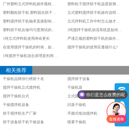
广州塑料立式拌料机操作规程说明
塑料粒子搅拌烘干机温度探测的控头位如何安装定位
塑料颗粒烘干机 塑料脱水烘干机适合哪些客户及优点
立式塑料搅拌烘干机操作说明及干燥速度
塑料搅拌烘干机轴承直接影响到机器的使用寿命和运转率，注入的润滑油必须清洁
立式拌料机工作中时怎么做才算是正确的呢？
塑料烘干机在做均匀度测试的时候要注意的事项
2吨搅拌干燥机加湿系统是如何操作的
1吨立式拌料机使用寿命更长
严谨正规的塑料烘干机的操作规程是怎样?
在使用搅拌干燥机的时候，如何管理好电力使用情况呢？
搅拌干燥机的使用应遵循什么?
1吨搅拌干燥机混合原理是利用低粘度物料流动性好的特性实现混合
相关推荐
干燥机品牌排行榜前十名
搅拌烘干设备
搅拌干燥机立式搅拌机
干燥机器
你们是怎么收费的呢
搅拌干燥机台式
立式搅拌真空干燥机
干燥搅拌机设备
闪蒸干燥机
烘干搅拌机生产厂家
手握式电动搅拌机
烘干设备烘干机干燥设备
喷雾干燥机