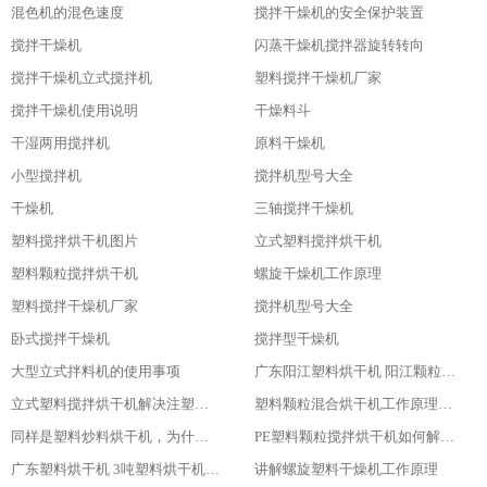
混色机的混色速度
搅拌干燥机的安全保护装置
搅拌干燥机
闪蒸干燥机搅拌器旋转转向
搅拌干燥机立式搅拌机
塑料搅拌干燥机厂家
搅拌干燥机使用说明
干燥料斗
干湿两用搅拌机
原料干燥机
小型搅拌机
搅拌机型号大全
干燥机
三轴搅拌干燥机
塑料搅拌烘干机图片
立式塑料搅拌烘干机
塑料颗粒搅拌烘干机
螺旋干燥机工作原理
塑料搅拌干燥机厂家
搅拌机型号大全
卧式搅拌干燥机
搅拌型干燥机
大型立式拌料机的使用事项
广东阳江塑料烘干机 阳江颗粒烘干机 阳江加热干燥机供应商
立式塑料搅拌烘干机解决注塑成型塑料材料烘干问题
塑料颗粒混合烘干机工作原理介绍及功能
同样是塑料炒料烘干机，为什么你的烘干效果就是不好呢？
PE塑料颗粒搅拌烘干机如何解决防腐蚀的问题？
广东塑料烘干机 3吨塑料烘干机用途及特点介绍
讲解螺旋塑料干燥机工作原理