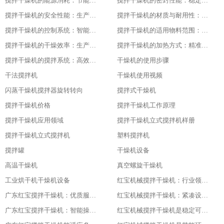
搅拌干燥机的能源消耗：节能与高效的平衡
搅拌干燥机的密封性能：稳定干燥的关键
搅拌干燥机的安全性能：生产中的首要保障
搅拌干燥机的材质与耐用性：品质的坚实基础
搅拌干燥机的控制系统：智能化的操作体验
搅拌干燥机的适用物料范围：广泛的适应性
搅拌干燥机的干燥效率：生产效益的保障
搅拌干燥机的加热方式：精准控温的关键
搅拌干燥机的搅拌系统：高效混合的核心
干燥机的使用步骤
干法搅拌机
干燥机使用视频
闪蒸干燥机搅拌器旋转转向
搅拌式干燥机
搅拌干燥机价格
搅拌干燥机工作原理
搅拌干燥机应用领域
搅拌干燥机立式搅拌机样册
搅拌干燥机立式搅拌机
塑料搅拌机
搅拌罐
干燥机设备
高温干燥机
真空螺旋干燥机
工业烘干机干燥机设备
红宝机械搅拌干燥机：行业领先，值得信赖
广东红宝搅拌干燥机：优质服务，全程保障
红宝机械搅拌干燥机：紧凑设计，节省空间
广东红宝搅拌干燥机：智能操作，便捷高效
红宝机械搅拌干燥机是稳定可靠的伙伴