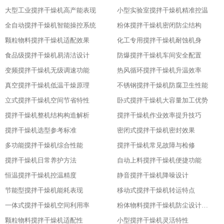
大型工业搅拌干燥机高产能表现
小型实验室搅拌干燥机精准控温
全自动搅拌干燥机智能操控系统
粉体搅拌干燥机密闭防尘结构
颗粒物料搅拌干燥机适配效果
化工专用搅拌干燥机耐蚀机身
食品级搅拌干燥机易清洁设计
防爆搅拌干燥机车间安全配置
变频搅拌干燥机无级调速功能
热风循环搅拌干燥机升温效率
真空搅拌干燥机低温干燥原理
不锈钢搅拌干燥机防腐卫生性能
立式搅拌干燥机空间节省特性
卧式搅拌干燥机大容量加工优势
搅拌干燥机整机结构构造解析
搅拌干燥机作业效率提升技巧
搅拌干燥机选型参考标准
密闭式搅拌干燥机密封效果
多功能搅拌干燥机综合性能
搅拌干燥机常见故障与检修
搅拌干燥机日常养护方法
自动上料搅拌干燥机便捷功能
恒温搅拌干燥机控温精度
静音搅拌干燥机降噪设计
节能型搅拌干燥机能耗表现
移动式搅拌干燥机转运特点
一体式搅拌干燥机空间利用率
粉体物料搅拌干燥机防尘设计粉体物料搅拌干燥机防尘设计
颗粒物料搅拌干燥机适配性
小型搅拌干燥机灵活特性