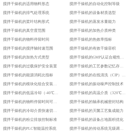
搅拌干燥机的适用物料形态
搅拌干燥机的自动化控制等级
搅拌干燥机的排气处理系统
搅拌干燥机的设备材质选型
搅拌干燥机的桨叶结构形式
搅拌干燥机的蒸发水量能力
搅拌干燥机的真空度范围
搅拌干燥机的加热介质种类
搅拌干燥机的物料停留时间
搅拌干燥机的热效率指标
搅拌干燥机的搅拌轴转速范围
搅拌干燥机的有效干燥容积
搅拌干燥机的加热方式类型
搅拌干燥机的GMP认证合规性设计
搅拌干燥机的过载保护安全装置
搅拌干燥机的工艺参数记忆存储功能
搅拌干燥机的能源消耗比指标
搅拌干燥机的在线清洗（CIP）功能
搅拌干燥机的模块化组合安装方式
搅拌干燥机的振动噪声控制技术
搅拌干燥机的低温冷却（-40℃）适用性
搅拌干燥机的高温介质（320℃）耐受性
搅拌干燥机的物料停留时间可调性
搅拌干燥机的轴承机械密封结构
搅拌干燥机的冷却介质快速切换设计
搅拌干燥机的灭菌工艺集成能力
搅拌干燥机的粉尘排放控制标准
搅拌干燥机的设备占地面积优化
搅拌干燥机的PLC智能温控系统
搅拌干燥机的传动系统无级调速功能