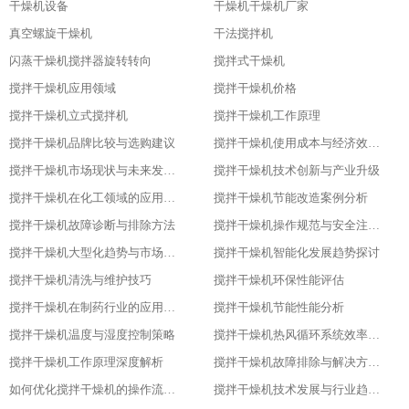
干燥机设备
干燥机干燥机厂家
真空螺旋干燥机
干法搅拌机
闪蒸干燥机搅拌器旋转转向
搅拌式干燥机
搅拌干燥机应用领域
搅拌干燥机价格
搅拌干燥机立式搅拌机
搅拌干燥机工作原理
搅拌干燥机品牌比较与选购建议
搅拌干燥机使用成本与经济效益分析
搅拌干燥机市场现状与未来发展趋势
搅拌干燥机技术创新与产业升级
搅拌干燥机在化工领域的应用实践
搅拌干燥机节能改造案例分析
搅拌干燥机故障诊断与排除方法
搅拌干燥机操作规范与安全注意事项
搅拌干燥机大型化趋势与市场应用
搅拌干燥机智能化发展趋势探讨
搅拌干燥机清洗与维护技巧
搅拌干燥机环保性能评估
搅拌干燥机在制药行业的应用与优化
搅拌干燥机节能性能分析
搅拌干燥机温度与湿度控制策略
搅拌干燥机热风循环系统效率研究
搅拌干燥机工作原理深度解析
搅拌干燥机故障排除与解决方案大全
如何优化搅拌干燥机的操作流程以提升产品质量
搅拌干燥机技术发展与行业趋势分析