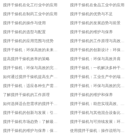
搅拌干燥机在化工行业中的应用
搅拌干燥机在食品工业中的应用
搅拌干燥机在制药工业中的应用
搅拌干燥机的优势与不足
搅拌干燥机的操作与使用
搅拌干燥机的发展趋势与前景
搅拌干燥机的选型与配置
搅拌干燥机的维护与保养
搅拌干燥机的应用范围与优势
搅拌干燥机的工作原理与高效节能的证明
搅拌干燥机：环保高效的未来工业之星
搅拌干燥机的创新设计：环保与高效的基石
提高搅拌干燥机效率的策略
搅拌干燥机：环保与高效并肩
搅拌干燥机：环保与高效的完美结合
搅拌干燥机：一机解决多种干燥问题
如何通过搅拌干燥机提高生产效率
搅拌干燥机：工业生产中的瑞士军刀
搅拌干燥机：适应各种生产需求的利器
搅拌干燥机：环保与高效的完美结合
了解搅拌干燥机的工作原理
搅拌干燥机的维护和保养
如何选择适合您需求的搅拌干燥机
搅拌干燥机：助您实现高效、低成本的干燥体验
搅拌干燥机的创新与发展：引领未来的技术进步随着科技的不断发展和进步
搅拌干燥机与其他混合设备比较：找出最适合您需求的设备
搅拌干燥机市场趋势：了解最新的技术与产品发展
搅拌干燥机与可持续发展：环保与节能的最佳实践
搅拌干燥机的维护与保养：保持设备长期稳定运行的关键
使用搅拌干燥机：操作说明与安全注意事项