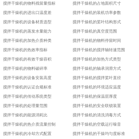
搅拌干燥机的物料残留量指标
搅拌干燥机的占地面积尺寸
搅拌干燥机的进出口温度差
搅拌干燥机的装机功率参数
搅拌干燥机的设备材质选型
搅拌干燥机的桨叶结构形式
搅拌干燥机的蒸发水量能力
搅拌干燥机的真空度范围
搅拌干燥机的加热介质种类
搅拌干燥机的物料停留时间
搅拌干燥机的热效率指标
搅拌干燥机的搅拌轴转速范围
搅拌干燥机的有效干燥容积
搅拌干燥机的加热方式类型
搅拌干燥机的物料破碎率
搅拌干燥机的轴承润滑方式
搅拌干燥机的设备安装高度
搅拌干燥机的搅拌桨叶直径
搅拌干燥机的认证合规标准
搅拌干燥机的环境适应温度
搅拌干燥机的传动系统类型
搅拌干燥机的保温层厚度
搅拌干燥机的处理量范围
搅拌干燥机的安全联锁装置
搅拌干燥机的能源消耗比
搅拌干燥机的清洗消毒方式
搅拌干燥机的热介质流量控制
搅拌干燥机的空载运行噪音
搅拌干燥机的冷却方式配置
搅拌干燥机的干燥均匀度标准