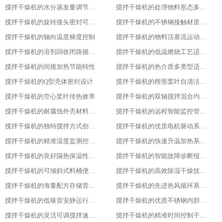
搅拌干燥机的水分蒸发量调节能力
搅拌干燥机的处理物料形态多样性
搅拌干燥机的旋转接头密封可靠性
搅拌干燥机的不锈钢接触材质防腐性
搅拌干燥机的轴向温度梯度控制
搅拌干燥机的物料活塞流运动特性
搅拌干燥机的溶剂回收闭路循环系统
搅拌干燥机的低温燃烧工艺适用性
搅拌干燥机的间接加热节能特性
搅拌干燥机的热介质多类型适配性
搅拌干燥机的Q型壳体密封设计
搅拌干燥机的楔形桨叶自清洁功能
搅拌干燥机的空心桨叶传热效率
搅拌干燥机的双轴搅拌混合均匀性
搅拌干燥机的耐腐蚀外壳材料选用
搅拌干燥机的远程智能监控管理能力
搅拌干燥机的独特搅拌方式创新设计
搅拌干燥机的优质电机驱动系统稳定性
搅拌干燥机的精准湿度监测控制功能
搅拌干燥机的快速升温加热系统优势
搅拌干燥机的良好隔热保温性能特点
搅拌干燥机的智能故障诊断报警系统
搅拌干燥机的可倾斜式料桶便利设计亮点
搅拌干燥机的高效除湿干燥技术应用
搅拌干燥机的海量配方存储管理能力
搅拌干燥机的先进热风循环系统设计
搅拌干燥机的低噪音安静运行表现特色
搅拌干燥机的优质不锈钢内胆材质优势
搅拌干燥机的灵活可调搅拌速度功能
搅拌干燥机的精准时间控制干燥策略