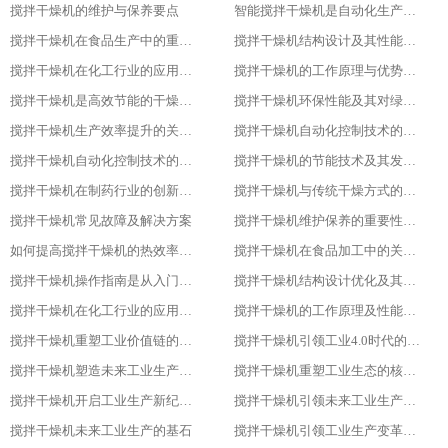
搅拌干燥机的维护与保养要点
智能搅拌干燥机是自动化生产的新趋势
搅拌干燥机在食品生产中的重要作用
搅拌干燥机结构设计及其性能优化
搅拌干燥机在化工行业的应用实践
搅拌干燥机的工作原理与优势分析
搅拌干燥机是高效节能的干燥新选择
搅拌干燥机环保性能及其对绿色生产的意义
搅拌干燥机生产效率提升的关键因素
搅拌干燥机自动化控制技术的探索与实践
搅拌干燥机自动化控制技术的探索与实践
搅拌干燥机的节能技术及其发展趋势
搅拌干燥机在制药行业的创新应用
搅拌干燥机与传统干燥方式的比较与优势分析
搅拌干燥机常见故障及解决方案
搅拌干燥机维护保养的重要性及实施方法
如何提高搅拌干燥机的热效率与干燥效果
搅拌干燥机在食品加工中的关键作用
搅拌干燥机操作指南是从入门到精通
搅拌干燥机结构设计优化及其影响研究
搅拌干燥机在化工行业的应用及优势分析
搅拌干燥机的工作原理及性能特点详解
搅拌干燥机重塑工业价值链的重要一环
搅拌干燥机引领工业4.0时代的核心设备
搅拌干燥机塑造未来工业生产新格局的重要工具
搅拌干燥机重塑工业生态的核心力量
搅拌干燥机开启工业生产新纪元的关键
搅拌干燥机引领未来工业生产的先锋
搅拌干燥机未来工业生产的基石
搅拌干燥机引领工业生产变革的重要力量