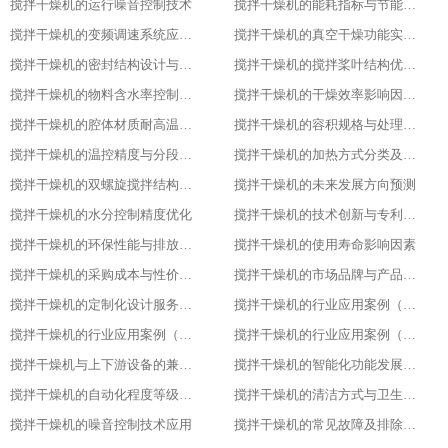
搅拌干燥机的运行噪音控制技术
搅拌干燥机的能耗指标与节能改造方案
搅拌干燥机的变频调速系统应用优势
搅拌干燥机的真空干燥功能实现原理
搅拌干燥机的密封结构设计与防泄漏技术
搅拌干燥机的搅拌桨叶结构优化方案
搅拌干燥机的物料含水率控制精度
搅拌干燥机的干燥效率影响因素分析
搅拌干燥机的腔体材质耐高温性能指标
搅拌干燥机的容积规格与处理量匹配
搅拌干燥机的温控精度与分段控温技术
搅拌干燥机的加热方式分类及适用场景
搅拌干燥机的双螺旋搅拌结构设计原理
搅拌干燥机的未来发展方向预测​
搅拌干燥机的水分控制精度优化​
搅拌干燥机的技术创新与专利成果​
搅拌干燥机的环保性能与排放标准​
搅拌干燥机的使用寿命影响因素​
搅拌干燥机的采购成本与性价比评估​
搅拌干燥机的市场品牌与产品对比​
搅拌干燥机的定制化设计服务范围​
搅拌干燥机的行业应用案例（化工行业）​
搅拌干燥机的行业应用案例（食品行业）
搅拌干燥机的行业应用案例（塑料行业）​
搅拌干燥机与上下游设备的兼容适配​
搅拌干燥机的智能化功能发展趋势​
搅拌干燥机的自动化程度等级划分​
搅拌干燥机的清洁方式与卫生标准
搅拌干燥机的噪音控制技术应用​
搅拌干燥机的常见故障及排除方法​