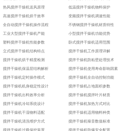
热风搅拌干燥机送风原理
低温搅拌干燥机物料保护
高速搅拌干燥机烘干效率
变频搅拌干燥机调速性能
全自动搅拌干燥机操作流程
不锈钢搅拌干燥机材质特性
工业大型搅拌干燥机产能
小型搅拌干燥机功能优势
塑料搅拌干燥机性能参数
卧式搅拌干燥机适用范围
立式搅拌干燥机结构特点
搅拌干燥机工作原理详解
搅拌干燥机烘干精度检测
搅拌干燥机防粘壁处理技术
搅拌干燥机保温层结构解析
搅拌干燥机使用寿命影响因素
搅拌干燥机定时操作模式
搅拌干燥机全自动控制功能
搅拌干燥机机身稳定性设计
搅拌干燥机占地面积参数
搅拌干燥机出料效率分析
搅拌干燥机搅拌叶片材质
搅拌干燥机冷却系统设计
搅拌干燥机加热方式对比
搅拌干燥机干湿物料适配
搅拌干燥机适用物料种类
搅拌干燥机清洗维护方式
搅拌干燥机噪音数值标准
搅拌干燥机过载保护装置
搅拌干燥机防爆安全配置