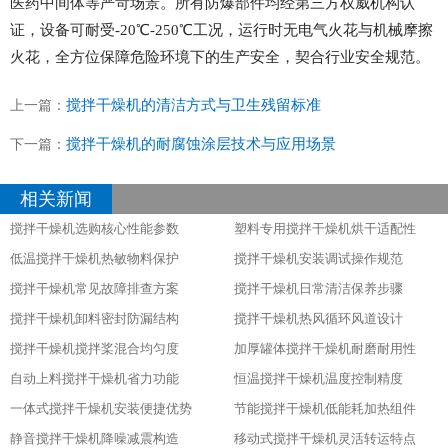
医药中间体等严苛场景。所有防爆部件均经第三方权威机构认
证，设备可耐受-20℃-250℃工况，运行时无电气火花与机械摩擦
火花，全方位保障危险环境下的生产安全，契合行业安全规范。
搅拌干燥机的清洁方式与卫生残留标准
上一篇：
搅拌干燥机的耐腐蚀涂层技术与应用场景
下一篇：
相关新闻
搅拌干燥机选购核心性能参数
塑料专用搅拌干燥机烘干适配性
低温搅拌干燥机热敏物料保护
搅拌干燥机安装调试操作规范
搅拌干燥机常见故障排查方案
搅拌干燥机日常清洁保养步骤
搅拌干燥机卸料密封防漏结构
搅拌干燥机热风循环风道设计
搅拌干燥机搅拌桨混合均匀度
加厚罐体搅拌干燥机耐磨耐用性
自动上料搅拌干燥机省力功能
恒温搅拌干燥机温度控制精度
一体式搅拌干燥机安装便捷优势
节能搅拌干燥机低能耗加热组件
静音搅拌干燥机降噪减震构造
移动式搅拌干燥机灵活转运特点