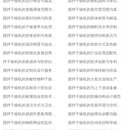
搅拌干燥机的运行噪音与减震措施
搅拌干燥机的整机能耗与单位能耗标准
搅拌干燥机的变频调速范围与控制精度
搅拌干燥机的真空度范围与真空干燥效果
搅拌干燥机的密封结构与防泄漏等级
搅拌干燥机的腔体材质与耐温耐腐蚀性能
搅拌干燥机的干燥速率与处理量参数
搅拌干燥机的物料含水率控制范围
搅拌干燥机的腔体容积与有效装载率
搅拌干燥机的搅拌结构形式与适配物料
搅拌干燥机的温控精度与波动范围
搅拌干燥机的加热方式及热效率指标
搅拌干燥机的智能化发展趋势预测
搅拌干燥机的行业应用适配性调整
拌干燥机的采购成本与性价比评估
搅拌干燥机的技术创新与专利成果
搅拌干燥机的定制化设计服务范围
搅拌干燥机的环保性能与排放标准
搅拌干燥机的热敏性物料干燥工艺优化
搅拌干燥机的大批次连续生产改造
搅拌干燥机的实验室小型化设计要点
搅拌干燥机的与上下游设备兼容适配方案
搅拌干燥机的耐腐蚀涂层技术应用
搅拌干燥机的防爆结构设计规范
搅拌干燥机的清洁方式与卫生标准
搅拌干燥机的安装环境与空间要求
搅拌干燥机的易损件更换周期与维护
搅拌干燥机的故障自诊断功能解析
搅拌干燥机的物联网远程监控系统搭建
搅拌干燥机的自动化控制等级划分