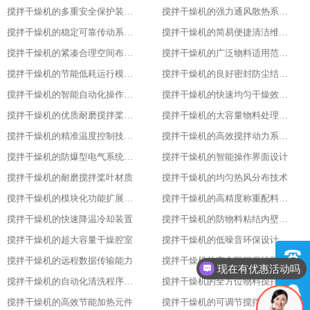
搅拌干燥机的多重安全保护装置配置
搅拌干燥机的强力通风散热系统功能
搅拌干燥机的稳定可靠传动系统性能
搅拌干燥机的简易便捷清洁维护方式
搅拌干燥机的紧凑合理空间布局设计
搅拌干燥机的广泛物料适用范围表现
搅拌干燥机的节能低耗运行模式特点
搅拌干燥机的良好密封防尘结构设计
搅拌干燥机的智能自动化操作流程设计
搅拌干燥机的快速均匀干燥效果呈现
搅拌干燥机的优质耐磨搅拌桨叶材质
搅拌干燥机的大容量物料处理能力优势
搅拌干燥机的精准温度控制技术亮点
搅拌干燥机的高效搅拌动力系统特性
搅拌干燥机的防爆型电气系统配置
搅拌干燥机的智能操作界面设计
搅拌干燥机的耐磨搅拌桨叶材质
搅拌干燥机的均匀热风分布技术
搅拌干燥机的模块化功能扩展设计
搅拌干燥机的高精度称重配料系统
搅拌干燥机的快速降温冷却装置
搅拌干燥机的防物料粘结内壁处理
现在有优惠活动吗
搅拌干燥机的超大容量干燥腔室
搅拌干燥机的低噪音环保设计理念
搅拌干燥机的远程数据传输能力
搅拌干燥机的安全联锁保护装置
可以介绍下你们的产品么
搅拌干燥机的自动化清洗程序设置
搅拌干燥机的全方位物料搅拌效果
搅拌干燥机的高效节能加热元件
搅拌干燥机的可调节搅拌速度功能