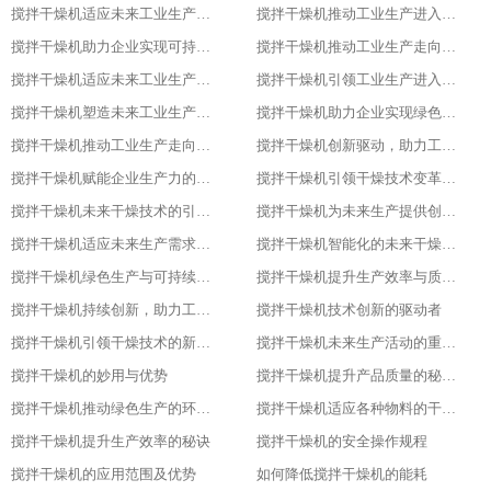
搅拌干燥机适应未来工业生产需求的必备设备
搅拌干燥机推动工业生产进入高效、绿色、智能新时代
搅拌干燥机助力企业实现可持续发展目标
搅拌干燥机推动工业生产走向智能化、绿色化、高效化
搅拌干燥机适应未来工业生产需求的创新设备
搅拌干燥机引领工业生产进入新时代
搅拌干燥机塑造未来工业生产的新格局
搅拌干燥机助力企业实现绿色、智能、高效生产
搅拌干燥机推动工业生产走向智能化与可持续发展的关键
搅拌干燥机创新驱动，助力工业生产绿色转型
搅拌干燥机赋能企业生产力的关键设备
搅拌干燥机引领干燥技术变革的先锋
搅拌干燥机未来干燥技术的引领者
搅拌干燥机为未来生产提供创新解决方案
搅拌干燥机适应未来生产需求的关键设备
搅拌干燥机智能化的未来干燥解决方案
搅拌干燥机绿色生产与可持续发展的助力者
搅拌干燥机提升生产效率与质量的关键设备
搅拌干燥机持续创新，助力工业4.0
搅拌干燥机技术创新的驱动者
搅拌干燥机引领干燥技术的新潮流
搅拌干燥机未来生产活动的重要伙伴
搅拌干燥机的妙用与优势
搅拌干燥机提升产品质量的秘密武器
搅拌干燥机推动绿色生产的环保选择
搅拌干燥机适应各种物料的干燥利器
搅拌干燥机提升生产效率的秘诀
搅拌干燥机的安全操作规程
搅拌干燥机的应用范围及优势
如何降低搅拌干燥机的能耗