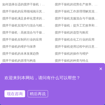
如何选择合适的搅拌干燥机：指南与建议
搅拌干燥机的优势生产效率、产品质量与经济效益的结合
搅拌干燥机的应用领域揭示其广泛的使用范围
搅拌干燥机工作原理理解其混合与干燥过程的细节
搅拌干燥机满足多样化需求的强大工具
搅拌干燥机克服混合与干燥挑战的关键
搅拌干燥机实现均匀混合与精确控制的秘诀
搅拌干燥机：提升工艺效率和产量的必备设备
搅拌干燥机：高效混合与干燥的理想选择
搅拌干燥机的选型与购买
搅拌干燥机在制药行业的应用
搅拌干燥机在化工行业的应用
搅拌干燥机的维护与保养
搅拌干燥机使用过程中的注意事项
搅拌干燥机的未来发展趋势
搅拌干燥机的操作与维护
搅拌干燥机的原理与构造
搅拌干燥机的种类与特点
×
搅拌干燥机：提升生产效率与品质的重要设备
搅拌干燥机的发展趋势与技术革新
搅拌干燥机的调试与维护方法
搅拌干燥机的应用领域与优势分析
欢迎来到本网站，请问有什么可以帮您？
搅拌干燥机的选型依据与使用要点
搅拌干燥机的原理与结构：让干燥更高效的设备解析
搅拌干燥机立式揽拌机3吨加热功率多大
搅拌干燥机工作原理
现在咨询
稍后再说
搅拌干燥机干燥大豆
搅拌干燥机立式揽拌机3吨加热功率多大
网站首页
产品中心
工程案例
联系我们
搅拌干燥机立式搅拌机出风口
搅拌干燥机使用说明