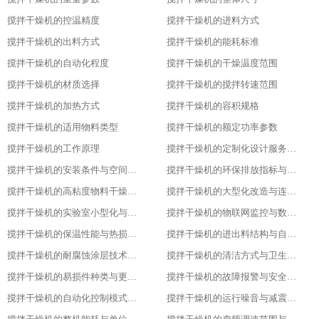
搅拌干燥机的控温精度
搅拌干燥机的进料方式
搅拌干燥机的出料方式
搅拌干燥机的能耗标准
搅拌干燥机的自动化程度
搅拌干燥机的干燥温度范围
搅拌干燥机的材质选择
搅拌干燥机的搅拌转速范围
搅拌干燥机的加热方式
搅拌干燥机的容积规格
搅拌干燥机的适用物料类型
搅拌干燥机的额定功率参数
搅拌干燥机的工作原理
搅拌干燥机的定制化设计服务范围
搅拌干燥机的安装条件与空间布局要求
搅拌干燥机的环保排放指标与净化措施
搅拌干燥机的高粘度物料干燥适配设计
搅拌干燥机的大型化改造与连续生产能力
搅拌干燥机的实验室小型化与参数复刻性
搅拌干燥机的物联网监控与数据追溯能力
搅拌干燥机的保温性能与热损失率
搅拌干燥机的进出料结构与自动化适配
搅拌干燥机的耐腐蚀涂层技术与应用场景
搅拌干燥机的清洁方式与卫生残留标准
搅拌干燥机的易损件种类与更换周期
搅拌干燥机的故障报警与安全保护功能
搅拌干燥机的自动化控制模式分类
搅拌干燥机的运行噪音与减震措施