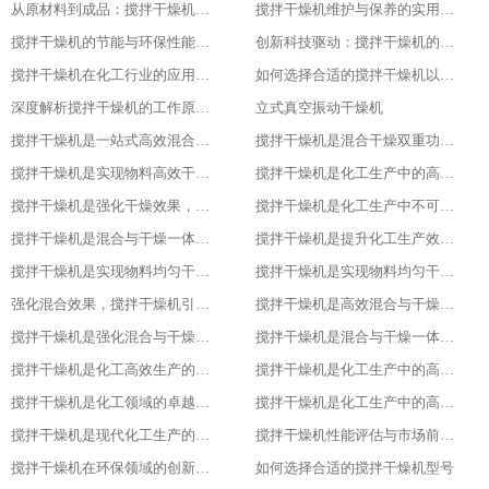
从原材料到成品：搅拌干燥机在食品行业的全流程应用
搅拌干燥机维护与保养的实用指南
搅拌干燥机的节能与环保性能探究
创新科技驱动：搅拌干燥机的智能化升级
搅拌干燥机在化工行业的应用实例
如何选择合适的搅拌干燥机以提高生产效率
深度解析搅拌干燥机的工作原理与应用
立式真空振动干燥机
搅拌干燥机是一站式高效混合与干燥解决方案
搅拌干燥机是混合干燥双重功效，化工生产新助力，提升产品质量
搅拌干燥机是实现物料高效干燥的创新之选，提升产品质量
搅拌干燥机是化工生产中的高效混合与干燥专家，提升产品质量
搅拌干燥机是强化干燥效果，提升产品质量的关键
搅拌干燥机是化工生产中不可或缺的高效工具
搅拌干燥机是混合与干燥一体化的创新解决方案
搅拌干燥机是提升化工生产效率的得力助手
搅拌干燥机是实现物料均匀干燥的专业设备
搅拌干燥机是实现物料均匀干燥的专业设备
强化混合效果，搅拌干燥机引领化工新潮流
搅拌干燥机是高效混合与干燥新标杆
搅拌干燥机是强化混合与干燥效果的理想设备
搅拌干燥机是混合与干燥一体化的高效利器
搅拌干燥机是化工高效生产的得力助手
搅拌干燥机是化工生产中的高效干燥与混合专家
搅拌干燥机是化工领域的卓越干燥利器
搅拌干燥机是化工生产中的高效利器
搅拌干燥机是现代化工生产的得力助手
搅拌干燥机性能评估与市场前景分析
搅拌干燥机在环保领域的创新应用
如何选择合适的搅拌干燥机型号