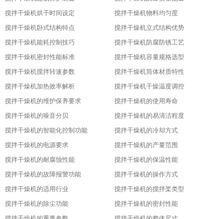
搅拌干燥机烘干时间设定
搅拌干燥机物料均匀度
搅拌干燥机卧式结构特点
搅拌干燥机立式结构优势
搅拌干燥机能耗控制技巧
搅拌干燥机防腐防锈工艺
搅拌干燥机密封性能标准
搅拌干燥机容量规格选型
搅拌干燥机搅拌转速参数
搅拌干燥机筒体材质特性
搅拌干燥机加热效率解析
搅拌干燥机干燥温度调控
搅拌干燥机的维护保养要求
搅拌干燥机的使用寿命
搅拌干燥机的噪音分贝
搅拌干燥机的易清洁程度
搅拌干燥机的智能化控制功能
搅拌干燥机的冷却方式
搅拌干燥机的电源要求
搅拌干燥机的产量范围
搅拌干燥机的耐腐蚀性能
搅拌干燥机的保温性能
搅拌干燥机的故障报警功能
搅拌干燥机的操作方式
搅拌干燥机的适用行业
搅拌干燥机的搅拌桨类型
搅拌干燥机的除尘功能
搅拌干燥机的密封性能
搅拌干燥机的重量参数
搅拌干燥机的整体尺寸