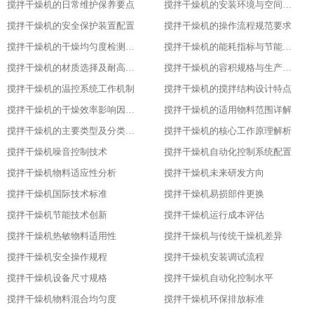
搅拌干燥机的日常维护保养要点​
搅拌干燥机的安装环境与空间要求​
搅拌干燥机的安全保护装置配置​
搅拌干燥机的操作流程规范要求​
搅拌干燥机的干燥均匀度检测方法​
搅拌干燥机的能耗指标与节能设计​
搅拌干燥机的材质选择及耐高温性能​
搅拌干燥机的容积规格与生产需求匹配​
搅拌干燥机的温控系统工作机制
搅拌干燥机的搅拌结构设计特点​
搅拌干燥机的干燥效率影响因素分析​
搅拌干燥机的适用物料范围详解​
搅拌干燥机的主要类型及分类标准​
搅拌干燥机的核心工作原理解析​
搅拌干燥机噪音控制技术
搅拌干燥机自动化控制系统配置
搅拌干燥机物料适应性分析
搅拌干燥机未来研发方向
搅拌干燥机国际技术标准
搅拌干燥机易损部件更换
搅拌干燥机节能技术创新
搅拌干燥机运行成本评估
搅拌干燥机热敏物料适用性
搅拌干燥机与传统干燥机差异
搅拌干燥机安全操作规程
搅拌干燥机安装调试流程
搅拌干燥机设备尺寸规格
搅拌干燥机自动化控制水平
搅拌干燥机物料混合均匀度
搅拌干燥机环保排放标准