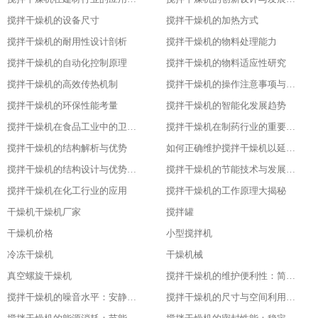
搅拌干燥机的设备尺寸
搅拌干燥机的加热方式
搅拌干燥机的耐用性设计剖析
搅拌干燥机的物料处理能力
搅拌干燥机的自动化控制原理
搅拌干燥机的物料适应性研究
搅拌干燥机的高效传热机制
搅拌干燥机的操作注意事项与安全保障
搅拌干燥机的环保性能考量
搅拌干燥机的智能化发展趋势
搅拌干燥机在食品工业中的卫生设计
搅拌干燥机在制药行业的重要应用
搅拌干燥机的结构解析与优势
如何正确维护搅拌干燥机以延长其使用寿命
搅拌干燥机的结构设计与优势分析
搅拌干燥机的节能技术与发展趋势
搅拌干燥机在化工行业的应用
搅拌干燥机的工作原理大揭秘
干燥机干燥机厂家
搅拌罐
干燥机价格
小型搅拌机
冷冻干燥机
干燥机械
真空螺旋干燥机
搅拌干燥机的维护便利性：简单易操作
搅拌干燥机的噪音水平：安静的工作环境
搅拌干燥机的尺寸与空间利用：灵活适应不同场地