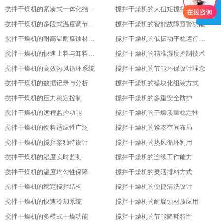
搅拌干燥机的紧凑式一体化结构布局
搅拌干燥机的大扭矩搅拌动力输出
搅拌干燥机的多段式温度调节模式
搅拌干燥机的智能故障预警功能
搅拌干燥机的耐高温耐腐蚀材质选用
搅拌干燥机的低振动平稳运行特性
搅拌干燥机的快速上料与卸料设计
搅拌干燥机的精准湿度控制技术
搅拌干燥机的高效热风循环系统
搅拌干燥机的节能环保设计理念
搅拌干燥机的数据记录与分析
搅拌干燥机的模块化组装方式
搅拌干燥机的压力稳定控制
搅拌干燥机的多重安全防护
搅拌干燥机的远程监控功能
搅拌干燥机的干燥质量稳定性
搅拌干燥机的物料适应性广泛
搅拌干燥机的紧凑空间布局
搅拌干燥机的搅拌桨独特设计
搅拌干燥机的热风循环利用
搅拌干燥机的湿度实时监测
搅拌干燥机的连续工作能力
搅拌干燥机的温度均匀性保障
搅拌干燥机的灵活排料方式
搅拌干燥机的稳定搅拌结构
搅拌干燥机的便捷清洗设计
搅拌干燥机的快速冷却系统
搅拌干燥机的耐腐蚀材质应用
搅拌干燥机的多模式干燥功能
搅拌干燥机的节能降耗特性