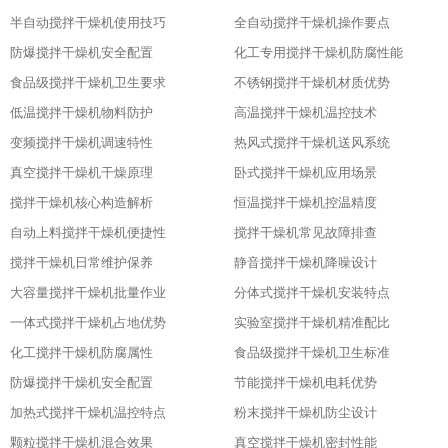
半自动搅拌干燥机使用技巧
全自动搅拌干燥机操作要点
防爆搅拌干燥机安全配置
化工专用搅拌干燥机防腐性能
食品级搅拌干燥机卫生要求
不锈钢搅拌干燥机材质优势
低温搅拌干燥机物料防护
高温搅拌干燥机温控技术
变频搅拌干燥机调速特性
热风式搅拌干燥机送风系统
真空搅拌干燥机干燥原理
卧式搅拌干燥机应用场景
搅拌干燥机核心构造解析
恒温搅拌干燥机控温精度
自动上料搅拌干燥机便捷性
搅拌干燥机常见故障排查
搅拌干燥机日常维护保养
静音搅拌干燥机降噪设计
大容量搅拌干燥机批量作业
分体式搅拌干燥机安装特点
一体式搅拌干燥机占地优势
实验室搅拌干燥机精准配比
化工搅拌干燥机防腐属性
食品级搅拌干燥机卫生标准
防爆搅拌干燥机安全配置
节能搅拌干燥机电耗优势
加热式搅拌干燥机温控特点
粉末搅拌干燥机防尘设计
颗粒搅拌干燥机混合效果
真空搅拌干燥机密封性能