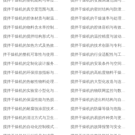
搅拌干燥机的整机能耗与单位能耗标准
搅拌干燥机的变频调速范围与控制精度
搅拌干燥机的真空度范围与真空干燥效果
搅拌干燥机的密封结构与防泄漏等级
搅拌干燥机的腔体材质与耐温耐腐蚀性能
搅拌干燥机的干燥速率与处理量参数
搅拌干燥机的物料含水率控制范围
搅拌干燥机的腔体容积与有效装载率
搅拌干燥机的搅拌结构形式与适配物料
搅拌干燥机的温控精度与波动范围
搅拌干燥机的加热方式及热效率指标
搅拌干燥机的技术创新与专利技术应用
拌干燥机的整机可靠性与使用寿命
搅拌干燥机的行业适配性与工艺调整方案
搅拌干燥机的定制化设计服务范围
搅拌干燥机的安装条件与空间布局要求
搅拌干燥机的环保排放指标与净化措施
搅拌干燥机的高粘度物料干燥适配设计
搅拌干燥机的热敏性物料处理工艺优化
搅拌干燥机的大型化改造与连续生产能力
搅拌干燥机的实验室小型化与参数复刻性
搅拌干燥机的物联网监控与数据追溯能力
搅拌干燥机的保温性能与热损失率
搅拌干燥机的进出料结构与自动化适配
搅拌干燥机的耐腐蚀涂层技术与应用场景
搅拌干燥机的防爆等级与危险环境适配性
搅拌干燥机的清洁方式与卫生残留标准
搅拌干燥机的易损件种类与更换周期
搅拌干燥机的自动化控制模式分类
搅拌干燥机的故障报警与安全保护功能