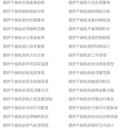
搅拌干燥机市场发展趋势
搅拌干燥机行业应用案例
搅拌干燥机能耗指标分析
搅拌干燥机能耗指标分析
搅拌干燥机密封性能要求
搅拌干燥机设备结构组成
搅拌干燥机处理物料范围
搅拌干燥机干燥周期时长
搅拌干燥机水分蒸发效率
搅拌干燥机温度控制精度
搅拌干燥机核心技术参数
搅拌干燥机搅拌结构设计
搅拌干燥机加热方式分类
搅拌干燥机的工作原理
搅拌干燥机的环境适应温度
搅拌干燥机的传动系统类型
搅拌干燥机的保温层厚度
搅拌干燥机的处理量范围
搅拌干燥机的安全联锁装置
搅拌干燥机的能源消耗比
搅拌干燥机的清洗消毒方式
搅拌干燥机的故障诊断功能
搅拌干燥机的热介质流量控制
搅拌干燥机的空载运行噪音
搅拌干燥机的冷却方式配置
搅拌干燥机的干燥均匀度标准
搅拌干燥机的适用物料形态
搅拌干燥机的自动化控制等级
搅拌干燥机的排气处理系统
搅拌干燥机的密封方式设计