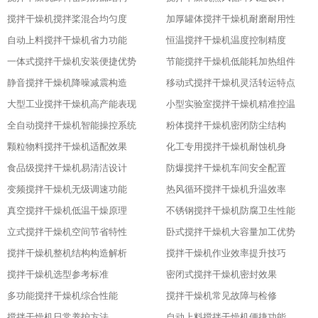
搅拌干燥机搅拌桨混合均匀度
加厚罐体搅拌干燥机耐磨耐用性
自动上料搅拌干燥机省力功能
恒温搅拌干燥机温度控制精度
一体式搅拌干燥机安装便捷优势
节能搅拌干燥机低能耗加热组件
静音搅拌干燥机降噪减震构造
移动式搅拌干燥机灵活转运特点
大型工业搅拌干燥机高产能表现
小型实验室搅拌干燥机精准控温
全自动搅拌干燥机智能操控系统
粉体搅拌干燥机密闭防尘结构
颗粒物料搅拌干燥机适配效果
化工专用搅拌干燥机耐蚀机身
食品级搅拌干燥机易清洁设计
防爆搅拌干燥机车间安全配置
变频搅拌干燥机无级调速功能
热风循环搅拌干燥机升温效率
真空搅拌干燥机低温干燥原理
不锈钢搅拌干燥机防腐卫生性能
立式搅拌干燥机空间节省特性
卧式搅拌干燥机大容量加工优势
搅拌干燥机整机结构构造解析
搅拌干燥机作业效率提升技巧
搅拌干燥机选型参考标准
密闭式搅拌干燥机密封效果
多功能搅拌干燥机综合性能
搅拌干燥机常见故障与检修
搅拌干燥机日常养护方法
自动上料搅拌干燥机便捷功能