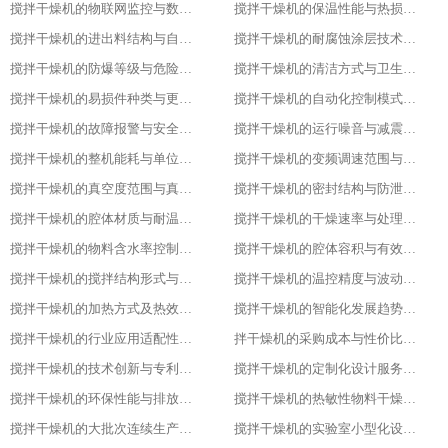
搅拌干燥机的物联网监控与数据追溯能力
搅拌干燥机的保温性能与热损失率
搅拌干燥机的进出料结构与自动化适配
搅拌干燥机的耐腐蚀涂层技术与应用场景
搅拌干燥机的防爆等级与危险环境适配性
搅拌干燥机的清洁方式与卫生残留标准
搅拌干燥机的易损件种类与更换周期
搅拌干燥机的自动化控制模式分类
搅拌干燥机的故障报警与安全保护功能
搅拌干燥机的运行噪音与减震措施
搅拌干燥机的整机能耗与单位能耗标准
搅拌干燥机的变频调速范围与控制精度
搅拌干燥机的真空度范围与真空干燥效果
搅拌干燥机的密封结构与防泄漏等级
搅拌干燥机的腔体材质与耐温耐腐蚀性能
搅拌干燥机的干燥速率与处理量参数
搅拌干燥机的物料含水率控制范围
搅拌干燥机的腔体容积与有效装载率
搅拌干燥机的搅拌结构形式与适配物料
搅拌干燥机的温控精度与波动范围
搅拌干燥机的加热方式及热效率指标
搅拌干燥机的智能化发展趋势预测
搅拌干燥机的行业应用适配性调整
拌干燥机的采购成本与性价比评估
搅拌干燥机的技术创新与专利成果
搅拌干燥机的定制化设计服务范围
搅拌干燥机的环保性能与排放标准
搅拌干燥机的热敏性物料干燥工艺优化
搅拌干燥机的大批次连续生产改造
搅拌干燥机的实验室小型化设计要点