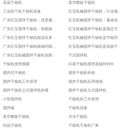
高温干燥机
真空螺旋干燥机
工业烘干机干燥机设备
红宝机械搅拌干燥机：行业领先，值得信赖
广东红宝搅拌干燥机：优质服务，全程保障
红宝机械搅拌干燥机：紧凑设计，节省空间
广东红宝搅拌干燥机：智能操作，便捷高效
红宝机械搅拌干燥机是稳定可靠的伙伴
广东红宝搅拌干燥机能适应多种物料
红宝机械搅拌干燥机是节能环保新选择
广东红宝搅拌干燥机能做到精准控制，卓越品质
红宝机械搅拌干燥机是高效干燥的利器
广东红宝机械搅拌干燥机创新引领未来
干法搅拌机
干燥机使用视频
闪蒸干燥机搅拌器旋转转向
搅拌式干燥机
搅拌干燥机价格
搅拌干燥机工作原理
搅拌干燥机应用领域
搅拌干燥机立式搅拌机样册
搅拌干燥机立式搅拌机
小型搅拌机
干燥机的工作原理
搅拌罐
干燥机设备
真空螺旋干燥机
冷冻干燥机
结晶干燥机
干燥机干燥机厂家