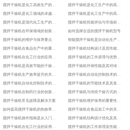
搅拌干燥机是化工高效生产的得力助手
搅拌干燥机是化工生产中的高效干燥与混合专家
搅拌干燥机是化工领域的卓越干燥利器
搅拌干燥机是化工生产中的高效利器
搅拌干燥机是现代化工生产的得力助手
搅拌干燥机性能评估与市场前景分析
搅拌干燥机在环保领域的创新应用
如何选择合适的搅拌干燥机型号
搅拌干燥机的维护与保养要点
智能搅拌干燥机是自动化生产的新趋势
搅拌干燥机在食品生产中的重要作用
搅拌干燥机结构设计及其性能优化
搅拌干燥机在化工行业的应用实践
搅拌干燥机的工作原理与优势分析
搅拌干燥机是高效节能的干燥新选择
搅拌干燥机环保性能及其对绿色生产的意义
搅拌干燥机生产效率提升的关键因素
搅拌干燥机自动化控制技术的探索与实践
搅拌干燥机自动化控制技术的探索与实践
搅拌干燥机的节能技术及其发展趋势
搅拌干燥机在制药行业的创新应用
搅拌干燥机与传统干燥方式的比较与优势分析
搅拌干燥机常见故障及解决方案
搅拌干燥机维护保养的重要性及实施方法
如何提高搅拌干燥机的热效率与干燥效果
搅拌干燥机在食品加工中的关键作用
搅拌干燥机操作指南是从入门到精通
搅拌干燥机结构设计优化及其影响研究
搅拌干燥机在化工行业的应用及优势分析
搅拌干燥机的工作原理及性能特点详解