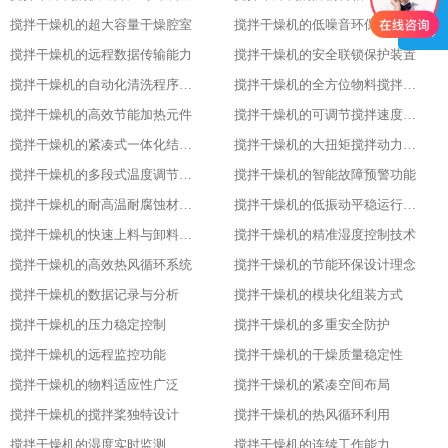
搅拌干燥机的超大容量干燥腔室
搅拌干燥机的低噪音环保设计理念
搅拌干燥机的远程数据传输能力
搅拌干燥机的安全联锁保护装置
搅拌干燥机的自动化清洗程序设置
搅拌干燥机的全方位物料搅拌效果
搅拌干燥机的高效节能加热元件
搅拌干燥机的可调节搅拌速度功能
搅拌干燥机的紧凑式一体化结构布局
搅拌干燥机的大扭矩搅拌动力输出
搅拌干燥机的多段式温度调节模式
搅拌干燥机的智能故障预警功能
搅拌干燥机的耐高温耐腐蚀材质选用
搅拌干燥机的低振动平稳运行特性
搅拌干燥机的快速上料与卸料设计
搅拌干燥机的精准湿度控制技术
搅拌干燥机的高效热风循环系统
搅拌干燥机的节能环保设计理念
搅拌干燥机的数据记录与分析
搅拌干燥机的模块化组装方式
搅拌干燥机的压力稳定控制
搅拌干燥机的多重安全防护
搅拌干燥机的远程监控功能
搅拌干燥机的干燥质量稳定性
搅拌干燥机的物料适应性广泛
搅拌干燥机的紧凑空间布局
搅拌干燥机的搅拌桨独特设计
搅拌干燥机的热风循环利用
搅拌干燥机的湿度实时监测
搅拌干燥机的连续工作能力