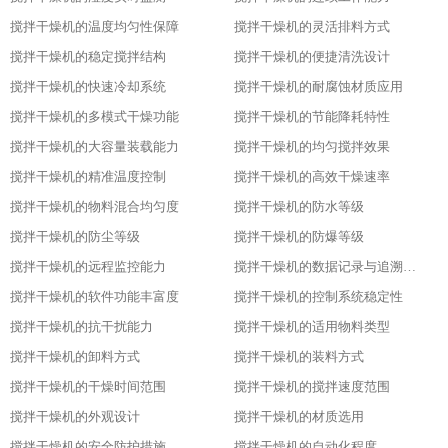
搅拌干燥机的温度均匀性保障
搅拌干燥机的灵活排料方式
搅拌干燥机的稳定搅拌结构
搅拌干燥机的便捷清洗设计
搅拌干燥机的快速冷却系统
搅拌干燥机的耐腐蚀材质应用
搅拌干燥机的多模式干燥功能
搅拌干燥机的节能降耗特性
搅拌干燥机的大容量装载能力
搅拌干燥机的均匀搅拌效果
搅拌干燥机的精准温度控制
搅拌干燥机的高效干燥速率
搅拌干燥机的物料混合均匀度
搅拌干燥机的防水等级
搅拌干燥机的防尘等级
搅拌干燥机的防爆等级
搅拌干燥机的远程监控能力
搅拌干燥机的数据记录与追溯功能
搅拌干燥机的软件功能丰富度
搅拌干燥机的控制系统稳定性
搅拌干燥机的抗干扰能力
搅拌干燥机的适用物料类型
搅拌干燥机的卸料方式
搅拌干燥机的装料方式
搅拌干燥机的干燥时间范围
搅拌干燥机的搅拌速度范围
搅拌干燥机的外观设计
搅拌干燥机的材质选用
搅拌干燥机的安全防护措施
搅拌干燥机的自动化程度