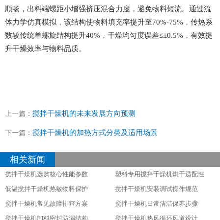
顺畅，出料端螺距小增强挤压混合力度，避免物料短流。通过流
体力学仿真模拟，该结构使物料填充率提升至70%-75%，传热系
数较传统单螺旋结构提升40%，干燥均匀度误差≤±0.5%，有效提
升干燥效率与物料品质。
搅拌干燥机的未来发展方向预测​
上一篇：
搅拌干燥机的加热方式分类及适用场景
下一篇：
相关新闻
搅拌干燥机选购核心性能参数
塑料专用搅拌干燥机烘干适配性
低温搅拌干燥机热敏物料保护
搅拌干燥机安装调试操作规范
搅拌干燥机常见故障排查方案
搅拌干燥机日常清洁保养步骤
搅拌干燥机卸料密封防漏结构
搅拌干燥机热风循环风道设计