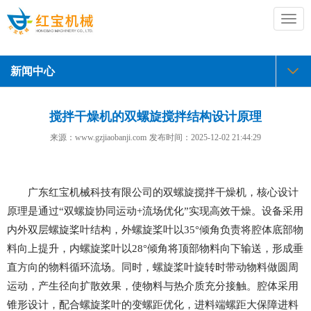
切
换
导
航
新闻中心
搅拌干燥机的双螺旋搅拌结构设计原理
来源：www.gzjiaobanji.com
发布时间：
2025-12-02 21:44:29
广东红宝机械科技有限公司的双螺旋搅拌干燥机，核心设计
原理是通过“双螺旋协同运动+流场优化”实现高效干燥。设备采用
内外双层螺旋桨叶结构，外螺旋桨叶以35°倾角负责将腔体底部物
料向上提升，内螺旋桨叶以28°倾角将顶部物料向下输送，形成垂
直方向的物料循环流场。同时，螺旋桨叶旋转时带动物料做圆周
运动，产生径向扩散效果，使物料与热介质充分接触。腔体采用
锥形设计，配合螺旋桨叶的变螺距优化，进料端螺距大保障进料