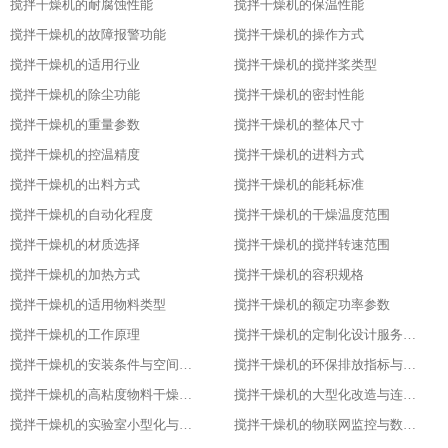
搅拌干燥机的耐腐蚀性能
搅拌干燥机的保温性能
搅拌干燥机的故障报警功能
搅拌干燥机的操作方式
搅拌干燥机的适用行业
搅拌干燥机的搅拌桨类型
搅拌干燥机的除尘功能
搅拌干燥机的密封性能
搅拌干燥机的重量参数
搅拌干燥机的整体尺寸
搅拌干燥机的控温精度
搅拌干燥机的进料方式
搅拌干燥机的出料方式
搅拌干燥机的能耗标准
搅拌干燥机的自动化程度
搅拌干燥机的干燥温度范围
搅拌干燥机的材质选择
搅拌干燥机的搅拌转速范围
搅拌干燥机的加热方式
搅拌干燥机的容积规格
搅拌干燥机的适用物料类型
搅拌干燥机的额定功率参数
搅拌干燥机的工作原理
搅拌干燥机的定制化设计服务范围
搅拌干燥机的安装条件与空间布局要求
搅拌干燥机的环保排放指标与净化措施
搅拌干燥机的高粘度物料干燥适配设计
搅拌干燥机的大型化改造与连续生产能力
搅拌干燥机的实验室小型化与参数复刻性
搅拌干燥机的物联网监控与数据追溯能力