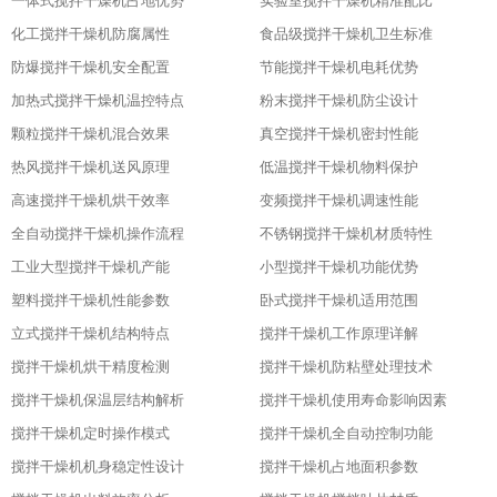
一体式搅拌干燥机占地优势
实验室搅拌干燥机精准配比
化工搅拌干燥机防腐属性
食品级搅拌干燥机卫生标准
防爆搅拌干燥机安全配置
节能搅拌干燥机电耗优势
加热式搅拌干燥机温控特点
粉末搅拌干燥机防尘设计
颗粒搅拌干燥机混合效果
真空搅拌干燥机密封性能
热风搅拌干燥机送风原理
低温搅拌干燥机物料保护
高速搅拌干燥机烘干效率
变频搅拌干燥机调速性能
全自动搅拌干燥机操作流程
不锈钢搅拌干燥机材质特性
工业大型搅拌干燥机产能
小型搅拌干燥机功能优势
塑料搅拌干燥机性能参数
卧式搅拌干燥机适用范围
立式搅拌干燥机结构特点
搅拌干燥机工作原理详解
搅拌干燥机烘干精度检测
搅拌干燥机防粘壁处理技术
搅拌干燥机保温层结构解析
搅拌干燥机使用寿命影响因素
搅拌干燥机定时操作模式
搅拌干燥机全自动控制功能
搅拌干燥机机身稳定性设计
搅拌干燥机占地面积参数