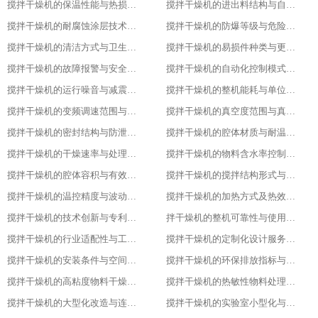
搅拌干燥机的保温性能与热损失率
搅拌干燥机的进出料结构与自动化适配
搅拌干燥机的耐腐蚀涂层技术与应用场景
搅拌干燥机的防爆等级与危险环境适配性
搅拌干燥机的清洁方式与卫生残留标准
搅拌干燥机的易损件种类与更换周期
搅拌干燥机的故障报警与安全保护功能
搅拌干燥机的自动化控制模式分类
搅拌干燥机的运行噪音与减震措施
搅拌干燥机的整机能耗与单位能耗标准
搅拌干燥机的变频调速范围与控制精度
搅拌干燥机的真空度范围与真空干燥效果
搅拌干燥机的密封结构与防泄漏等级
搅拌干燥机的腔体材质与耐温耐腐蚀性能
搅拌干燥机的干燥速率与处理量参数
搅拌干燥机的物料含水率控制范围
搅拌干燥机的腔体容积与有效装载率
搅拌干燥机的搅拌结构形式与适配物料
搅拌干燥机的温控精度与波动范围
搅拌干燥机的加热方式及热效率指标
搅拌干燥机的技术创新与专利技术应用
拌干燥机的整机可靠性与使用寿命
搅拌干燥机的行业适配性与工艺调整方案
搅拌干燥机的定制化设计服务范围
搅拌干燥机的安装条件与空间布局要求
搅拌干燥机的环保排放指标与净化措施
搅拌干燥机的高粘度物料干燥适配设计
搅拌干燥机的热敏性物料处理工艺优化
搅拌干燥机的大型化改造与连续生产能力
搅拌干燥机的实验室小型化与参数复刻性