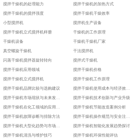
搅拌干燥机的处理能力
搅拌干燥机的加热方式
搅拌干燥机的搅拌强度
搅拌干燥机干燥效率
小型搅拌机
搅拌机生产设备
搅拌干燥机立式搅拌机样册
干燥机的工作原理
干燥机设备
干燥机干燥机厂家
真空螺旋干燥机
干法搅拌机
闪蒸干燥机搅拌器旋转转向
搅拌式干燥机
搅拌干燥机应用领域
搅拌干燥机价格
搅拌干燥机立式搅拌机
搅拌干燥机工作原理
搅拌干燥机品牌比较与选购建议
搅拌干燥机使用成本与经济效益分析
搅拌干燥机市场现状与未来发展趋势
搅拌干燥机技术创新与产业升级
搅拌干燥机在化工领域的应用实践
搅拌干燥机节能改造案例分析
搅拌干燥机故障诊断与排除方法
搅拌干燥机操作规范与安全注意事项
搅拌干燥机大型化趋势与市场应用
搅拌干燥机智能化发展趋势探讨
搅拌干燥机清洗与维护技巧
搅拌干燥机环保性能评估