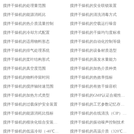
搅拌干燥机的处理量范围
搅拌干燥机的安全联锁装置
搅拌干燥机的能源消耗比
搅拌干燥机的清洗消毒方式
搅拌干燥机的热介质流量控制
搅拌干燥机的空载运行噪音
搅拌干燥机的冷却方式配置
搅拌干燥机的干燥均匀度标准
搅拌干燥机的适用物料形态
搅拌干燥机的自动化控制等级
搅拌干燥机的排气处理系统
搅拌干燥机的设备材质选型
搅拌干燥机的桨叶结构形式
搅拌干燥机的蒸发水量能力
搅拌干燥机的真空度范围
搅拌干燥机的加热介质种类
搅拌干燥机的物料停留时间
搅拌干燥机的热效率指标
搅拌干燥机的搅拌轴转速范围
搅拌干燥机的有效干燥容积
搅拌干燥机的加热方式类型
搅拌干燥机的GMP认证合规性设计
搅拌干燥机的过载保护安全装置
搅拌干燥机的工艺参数记忆存储功能
搅拌干燥机的能源消耗比指标
搅拌干燥机的在线清洗（CIP）功能
搅拌干燥机的模块化组合安装方式
搅拌干燥机的振动噪声控制技术
搅拌干燥机的低温冷却（-40℃）适用性
搅拌干燥机的高温介质（320℃）耐受性