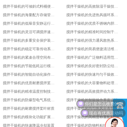
搅拌干燥机的可倾斜式料桶便利设计亮点
搅拌干燥机的高效除湿干燥技术应用
搅拌干燥机的海量配方存储管理能力
搅拌干燥机的先进热风循环系统设计
搅拌干燥机的低噪音安静运行表现特色
搅拌干燥机的优质不锈钢内胆材质优势
搅拌干燥机的灵活可调搅拌速度功能
搅拌干燥机的精准时间控制干燥策略
搅拌干燥机的多重安全保护装置配置
搅拌干燥机的强力通风散热系统功能
搅拌干燥机的稳定可靠传动系统性能
搅拌干燥机的简易便捷清洁维护方式
搅拌干燥机的紧凑合理空间布局设计
搅拌干燥机的广泛物料适用范围表现
搅拌干燥机的节能低耗运行模式特点
搅拌干燥机的良好密封防尘结构设计
搅拌干燥机的智能自动化操作流程设计
搅拌干燥机的快速均匀干燥效果呈现
搅拌干燥机的优质耐磨搅拌桨叶材质
搅拌干燥机的大容量物料处理能力优势
搅拌干燥机的精准温度控制技术亮点
搅拌干燥机的高效搅拌动力系统特性
搅拌干燥机的防爆型电气系统配置
搅拌干燥机的智能操作界面设计
搅拌干燥机的耐磨搅拌桨叶材质
搅拌干燥机的均匀热风分布技术
现在有优惠活动吗
搅拌干燥机的模块化功能扩展设计
搅拌干燥机的高精度称重配料系统
搅拌干燥机的快速降温冷却装置
搅拌干燥机的防物料粘结内壁处理