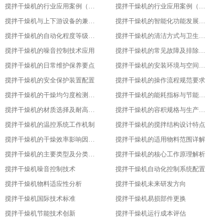
搅拌干燥机的行业应用案例（食品行业）
搅拌干燥机的行业应用案例（塑料行业）​
搅拌干燥机与上下游设备的兼容适配​
搅拌干燥机的智能化功能发展趋势​
搅拌干燥机的自动化程度等级划分​
搅拌干燥机的清洁方式与卫生标准
搅拌干燥机的噪音控制技术应用​
搅拌干燥机的常见故障及排除方法​
搅拌干燥机的日常维护保养要点​
搅拌干燥机的安装环境与空间要求​
搅拌干燥机的安全保护装置配置​
搅拌干燥机的操作流程规范要求​
搅拌干燥机的干燥均匀度检测方法​
搅拌干燥机的能耗指标与节能设计​
搅拌干燥机的材质选择及耐高温性能​
搅拌干燥机的容积规格与生产需求匹配​
搅拌干燥机的温控系统工作机制
搅拌干燥机的搅拌结构设计特点​
搅拌干燥机的干燥效率影响因素分析​
搅拌干燥机的适用物料范围详解​
搅拌干燥机的主要类型及分类标准​
搅拌干燥机的核心工作原理解析​
搅拌干燥机噪音控制技术
搅拌干燥机自动化控制系统配置
搅拌干燥机物料适应性分析
搅拌干燥机未来研发方向
搅拌干燥机国际技术标准
搅拌干燥机易损部件更换
搅拌干燥机节能技术创新
搅拌干燥机运行成本评估