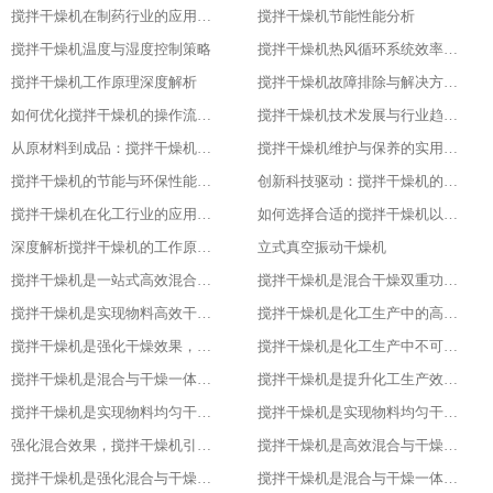
搅拌干燥机在制药行业的应用与优化
搅拌干燥机节能性能分析
搅拌干燥机温度与湿度控制策略
搅拌干燥机热风循环系统效率研究
搅拌干燥机工作原理深度解析
搅拌干燥机故障排除与解决方案大全
如何优化搅拌干燥机的操作流程以提升产品质量
搅拌干燥机技术发展与行业趋势分析
从原材料到成品：搅拌干燥机在食品行业的全流程应用
搅拌干燥机维护与保养的实用指南
搅拌干燥机的节能与环保性能探究
创新科技驱动：搅拌干燥机的智能化升级
搅拌干燥机在化工行业的应用实例
如何选择合适的搅拌干燥机以提高生产效率
深度解析搅拌干燥机的工作原理与应用
立式真空振动干燥机
搅拌干燥机是一站式高效混合与干燥解决方案
搅拌干燥机是混合干燥双重功效，化工生产新助力，提升产品质量
搅拌干燥机是实现物料高效干燥的创新之选，提升产品质量
搅拌干燥机是化工生产中的高效混合与干燥专家，提升产品质量
搅拌干燥机是强化干燥效果，提升产品质量的关键
搅拌干燥机是化工生产中不可或缺的高效工具
搅拌干燥机是混合与干燥一体化的创新解决方案
搅拌干燥机是提升化工生产效率的得力助手
搅拌干燥机是实现物料均匀干燥的专业设备
搅拌干燥机是实现物料均匀干燥的专业设备
强化混合效果，搅拌干燥机引领化工新潮流
搅拌干燥机是高效混合与干燥新标杆
搅拌干燥机是强化混合与干燥效果的理想设备
搅拌干燥机是混合与干燥一体化的高效利器