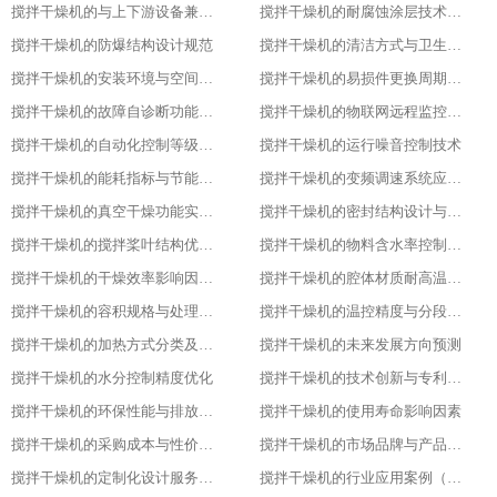
搅拌干燥机的与上下游设备兼容适配方案
搅拌干燥机的耐腐蚀涂层技术应用
搅拌干燥机的防爆结构设计规范
搅拌干燥机的清洁方式与卫生标准
搅拌干燥机的安装环境与空间要求
搅拌干燥机的易损件更换周期与维护
搅拌干燥机的故障自诊断功能解析
搅拌干燥机的物联网远程监控系统搭建
搅拌干燥机的自动化控制等级划分
搅拌干燥机的运行噪音控制技术
搅拌干燥机的能耗指标与节能改造方案
搅拌干燥机的变频调速系统应用优势
搅拌干燥机的真空干燥功能实现原理
搅拌干燥机的密封结构设计与防泄漏技术
搅拌干燥机的搅拌桨叶结构优化方案
搅拌干燥机的物料含水率控制精度
搅拌干燥机的干燥效率影响因素分析
搅拌干燥机的腔体材质耐高温性能指标
搅拌干燥机的容积规格与处理量匹配
搅拌干燥机的温控精度与分段控温技术
搅拌干燥机的加热方式分类及适用场景
搅拌干燥机的未来发展方向预测​
搅拌干燥机的水分控制精度优化​
搅拌干燥机的技术创新与专利成果​
搅拌干燥机的环保性能与排放标准​
搅拌干燥机的使用寿命影响因素​
搅拌干燥机的采购成本与性价比评估​
搅拌干燥机的市场品牌与产品对比​
搅拌干燥机的定制化设计服务范围​
搅拌干燥机的行业应用案例（化工行业）​