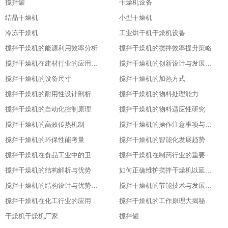
搅拌罐
干燥机设备
结晶干燥机
小型干燥机
冷冻干燥机
工业烘干机干燥机设备
搅拌干燥机的能源利用效率分析
搅拌干燥机的搅拌效率提升策略
搅拌干燥机在建材行业的应用特点
搅拌干燥机的创新设计与发展历程
搅拌干燥机的设备尺寸
搅拌干燥机的加热方式
搅拌干燥机的耐用性设计剖析
搅拌干燥机的物料处理能力
搅拌干燥机的自动化控制原理
搅拌干燥机的物料适应性研究
搅拌干燥机的高效传热机制
搅拌干燥机的操作注意事项与安全保障
搅拌干燥机的环保性能考量
搅拌干燥机的智能化发展趋势
搅拌干燥机在食品工业中的卫生设计
搅拌干燥机在制药行业的重要应用
搅拌干燥机的结构解析与优势
如何正确维护搅拌干燥机以延长其使用寿命
搅拌干燥机的结构设计与优势分析
搅拌干燥机的节能技术与发展趋势
搅拌干燥机在化工行业的应用
搅拌干燥机的工作原理大揭秘
干燥机干燥机厂家
搅拌罐