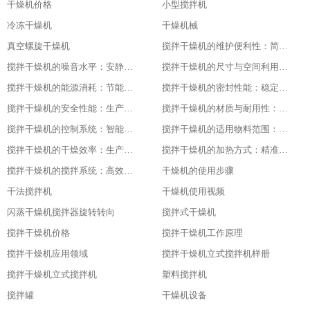
干燥机价格
小型搅拌机
冷冻干燥机
干燥机械
真空螺旋干燥机
搅拌干燥机的维护便利性：简单易操作
搅拌干燥机的噪音水平：安静的工作环境
搅拌干燥机的尺寸与空间利用：灵活适应不同场地
搅拌干燥机的能源消耗：节能与高效的平衡
搅拌干燥机的密封性能：稳定干燥的关键
搅拌干燥机的安全性能：生产中的首要保障
搅拌干燥机的材质与耐用性：品质的坚实基础
搅拌干燥机的控制系统：智能化的操作体验
搅拌干燥机的适用物料范围：广泛的适应性
搅拌干燥机的干燥效率：生产效益的保障
搅拌干燥机的加热方式：精准控温的关键
搅拌干燥机的搅拌系统：高效混合的核心
干燥机的使用步骤
干法搅拌机
干燥机使用视频
闪蒸干燥机搅拌器旋转转向
搅拌式干燥机
搅拌干燥机价格
搅拌干燥机工作原理
搅拌干燥机应用领域
搅拌干燥机立式搅拌机样册
搅拌干燥机立式搅拌机
塑料搅拌机
搅拌罐
干燥机设备