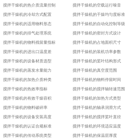
搅拌干燥机的热介质流量控制
搅拌干燥机的空载运行噪音
搅拌干燥机的冷却方式配置
搅拌干燥机的干燥均匀度标准
搅拌干燥机的适用物料形态
搅拌干燥机的自动化控制等级
搅拌干燥机的排气处理系统
搅拌干燥机的密封方式设计
搅拌干燥机的物料残留量指标
搅拌干燥机的占地面积尺寸
搅拌干燥机的进出口温度差
搅拌干燥机的装机功率参数
搅拌干燥机的设备材质选型
搅拌干燥机的桨叶结构形式
搅拌干燥机的蒸发水量能力
搅拌干燥机的真空度范围
搅拌干燥机的加热介质种类
搅拌干燥机的物料停留时间
搅拌干燥机的热效率指标
搅拌干燥机的搅拌轴转速范围
搅拌干燥机的有效干燥容积
搅拌干燥机的加热方式类型
搅拌干燥机的物料破碎率
搅拌干燥机的轴承润滑方式
搅拌干燥机的设备安装高度
搅拌干燥机的搅拌桨叶直径
搅拌干燥机的认证合规标准
搅拌干燥机的环境适应温度
搅拌干燥机的传动系统类型
搅拌干燥机的保温层厚度