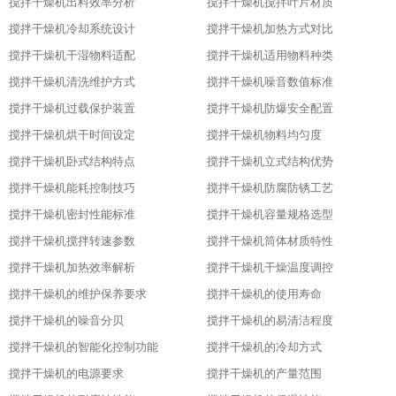
搅拌干燥机出料效率分析
搅拌干燥机搅拌叶片材质
搅拌干燥机冷却系统设计
搅拌干燥机加热方式对比
搅拌干燥机干湿物料适配
搅拌干燥机适用物料种类
搅拌干燥机清洗维护方式
搅拌干燥机噪音数值标准
搅拌干燥机过载保护装置
搅拌干燥机防爆安全配置
搅拌干燥机烘干时间设定
搅拌干燥机物料均匀度
搅拌干燥机卧式结构特点
搅拌干燥机立式结构优势
搅拌干燥机能耗控制技巧
搅拌干燥机防腐防锈工艺
搅拌干燥机密封性能标准
搅拌干燥机容量规格选型
搅拌干燥机搅拌转速参数
搅拌干燥机筒体材质特性
搅拌干燥机加热效率解析
搅拌干燥机干燥温度调控
搅拌干燥机的维护保养要求
搅拌干燥机的使用寿命
搅拌干燥机的噪音分贝
搅拌干燥机的易清洁程度
搅拌干燥机的智能化控制功能
搅拌干燥机的冷却方式
搅拌干燥机的电源要求
搅拌干燥机的产量范围