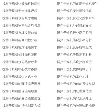
搅拌干燥机热敏物料适用性
搅拌干燥机与传统干燥机差异
搅拌干燥机安全操作规程
搅拌干燥机安装调试流程
搅拌干燥机设备尺寸规格
搅拌干燥机自动化控制水平
搅拌干燥机物料混合均匀度
搅拌干燥机环保排放标准
搅拌干燥机市场发展趋势
搅拌干燥机行业应用案例
搅拌干燥机能耗指标分析
搅拌干燥机能耗指标分析
搅拌干燥机密封性能要求
搅拌干燥机设备结构组成
搅拌干燥机处理物料范围
搅拌干燥机干燥周期时长
搅拌干燥机水分蒸发效率
搅拌干燥机温度控制精度
搅拌干燥机核心技术参数
搅拌干燥机搅拌结构设计
搅拌干燥机加热方式分类
搅拌干燥机的工作原理
搅拌干燥机的环境适应温度
搅拌干燥机的传动系统类型
搅拌干燥机的保温层厚度
搅拌干燥机的处理量范围
搅拌干燥机的安全联锁装置
搅拌干燥机的能源消耗比
搅拌干燥机的清洗消毒方式
搅拌干燥机的故障诊断功能