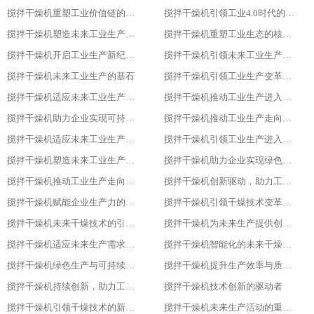
搅拌干燥机重塑工业价值链的重要一环
搅拌干燥机引领工业4.0时代的核心设备
搅拌干燥机塑造未来工业生产新格局的重要工具
搅拌干燥机重塑工业生态的核心力量
搅拌干燥机开启工业生产新纪元的关键
搅拌干燥机引领未来工业生产的先锋
搅拌干燥机未来工业生产的基石
搅拌干燥机引领工业生产变革的重要力量
搅拌干燥机适应未来工业生产需求的必备设备
搅拌干燥机推动工业生产进入高效、绿色、智能新时代
搅拌干燥机助力企业实现可持续发展目标
搅拌干燥机推动工业生产走向智能化、绿色化、高效化
搅拌干燥机适应未来工业生产需求的创新设备
搅拌干燥机引领工业生产进入新时代
搅拌干燥机塑造未来工业生产的新格局
搅拌干燥机助力企业实现绿色、智能、高效生产
搅拌干燥机推动工业生产走向智能化与可持续发展的关键
搅拌干燥机创新驱动，助力工业生产绿色转型
搅拌干燥机赋能企业生产力的关键设备
搅拌干燥机引领干燥技术变革的先锋
搅拌干燥机未来干燥技术的引领者
搅拌干燥机为未来生产提供创新解决方案
搅拌干燥机适应未来生产需求的关键设备
搅拌干燥机智能化的未来干燥解决方案
搅拌干燥机绿色生产与可持续发展的助力者
搅拌干燥机提升生产效率与质量的关键设备
搅拌干燥机持续创新，助力工业4.0
搅拌干燥机技术创新的驱动者
搅拌干燥机引领干燥技术的新潮流
搅拌干燥机未来生产活动的重要伙伴