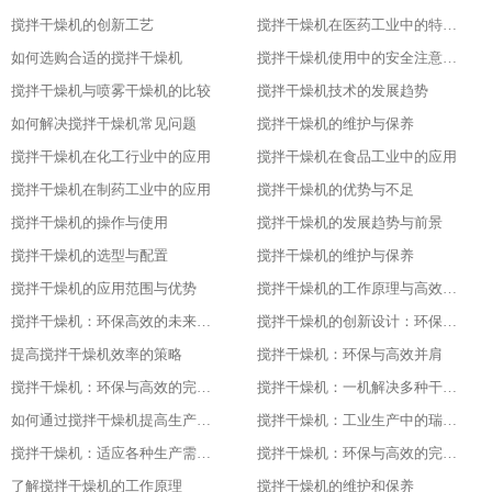
搅拌干燥机的创新工艺
搅拌干燥机在医药工业中的特殊应用
如何选购合适的搅拌干燥机
搅拌干燥机使用中的安全注意事项
搅拌干燥机与喷雾干燥机的比较
搅拌干燥机技术的发展趋势
如何解决搅拌干燥机常见问题
搅拌干燥机的维护与保养
搅拌干燥机在化工行业中的应用
搅拌干燥机在食品工业中的应用
搅拌干燥机在制药工业中的应用
搅拌干燥机的优势与不足
搅拌干燥机的操作与使用
搅拌干燥机的发展趋势与前景
搅拌干燥机的选型与配置
搅拌干燥机的维护与保养
搅拌干燥机的应用范围与优势
搅拌干燥机的工作原理与高效节能的证明
搅拌干燥机：环保高效的未来工业之星
搅拌干燥机的创新设计：环保与高效的基石
提高搅拌干燥机效率的策略
搅拌干燥机：环保与高效并肩
搅拌干燥机：环保与高效的完美结合
搅拌干燥机：一机解决多种干燥问题
如何通过搅拌干燥机提高生产效率
搅拌干燥机：工业生产中的瑞士军刀
搅拌干燥机：适应各种生产需求的利器
搅拌干燥机：环保与高效的完美结合
了解搅拌干燥机的工作原理
搅拌干燥机的维护和保养