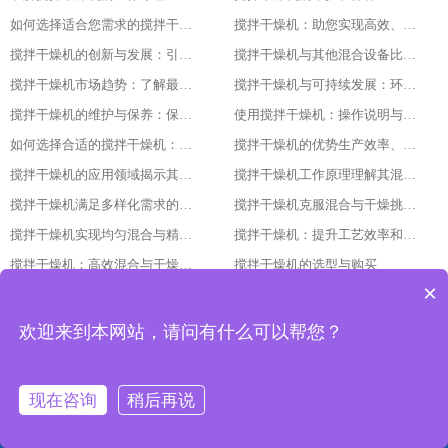
如何选择适合您需求的搅拌干燥机
搅拌干燥机：助您实现高效、低成本的干燥体验
搅拌干燥机的创新与发展：引领未来的技术进步随着科技的不断发展和进步
搅拌干燥机与其他混合设备比较：找出最适合您需求的设备
搅拌干燥机市场趋势：了解最新的技术与产品发展
搅拌干燥机与可持续发展：环保与节能的最佳实践
搅拌干燥机的维护与保养：保持设备长期稳定运行的关键
使用搅拌干燥机：操作说明与安全注意事项
如何选择合适的搅拌干燥机：指南与建议
搅拌干燥机的优势生产效率、产品质量与经济效益的结合
搅拌干燥机的应用领域揭示其广泛的使用范围
搅拌干燥机工作原理理解其混合与干燥过程的细节
搅拌干燥机满足多样化需求的强大工具
搅拌干燥机克服混合与干燥挑战的关键
搅拌干燥机实现均匀混合与精确控制的秘诀
搅拌干燥机：提升工艺效率和产量的必备设备
搅拌干燥机：高效混合与干燥的理想选择
搅拌干燥机的选型与购买
×
搅拌干燥机在制药行业的应用
搅拌干燥机在化工行业的应用
搅拌干燥机的维护与保养
搅拌干燥机使用过程中的注意事项
欢迎来到本网站，请问有什么可以帮您？
搅拌干燥机的未来发展趋势
搅拌干燥机的操作与维护
搅拌干燥机的原理与构造
搅拌干燥机的种类与特点
现在咨询
稍后再说
搅拌干燥机：提升生产效率与品质的重要设备
搅拌干燥机的发展趋势与技术革新
网站首页
产品中心
工程案例
联系我们
搅拌干燥机的调试与维护方法
搅拌干燥机的应用领域与优势分析