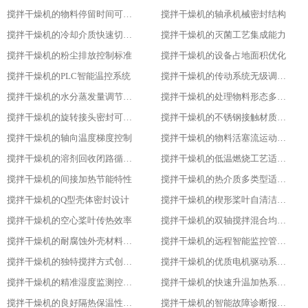
搅拌干燥机的物料停留时间可调性
搅拌干燥机的轴承机械密封结构
搅拌干燥机的冷却介质快速切换设计
搅拌干燥机的灭菌工艺集成能力
搅拌干燥机的粉尘排放控制标准
搅拌干燥机的设备占地面积优化
搅拌干燥机的PLC智能温控系统
搅拌干燥机的传动系统无级调速功能
搅拌干燥机的水分蒸发量调节能力
搅拌干燥机的处理物料形态多样性
搅拌干燥机的旋转接头密封可靠性
搅拌干燥机的不锈钢接触材质防腐性
搅拌干燥机的轴向温度梯度控制
搅拌干燥机的物料活塞流运动特性
搅拌干燥机的溶剂回收闭路循环系统
搅拌干燥机的低温燃烧工艺适用性
搅拌干燥机的间接加热节能特性
搅拌干燥机的热介质多类型适配性
搅拌干燥机的Q型壳体密封设计
搅拌干燥机的楔形桨叶自清洁功能
搅拌干燥机的空心桨叶传热效率
搅拌干燥机的双轴搅拌混合均匀性
搅拌干燥机的耐腐蚀外壳材料选用
搅拌干燥机的远程智能监控管理能力
搅拌干燥机的独特搅拌方式创新设计
搅拌干燥机的优质电机驱动系统稳定性
搅拌干燥机的精准湿度监测控制功能
搅拌干燥机的快速升温加热系统优势
搅拌干燥机的良好隔热保温性能特点
搅拌干燥机的智能故障诊断报警系统