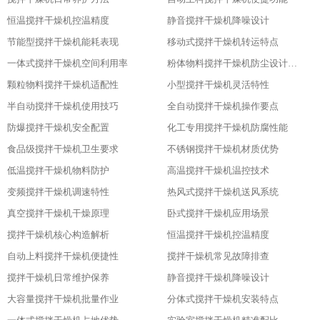
恒温搅拌干燥机控温精度
静音搅拌干燥机降噪设计
节能型搅拌干燥机能耗表现
移动式搅拌干燥机转运特点
一体式搅拌干燥机空间利用率
粉体物料搅拌干燥机防尘设计粉体物料搅拌干燥机防尘设计
颗粒物料搅拌干燥机适配性
小型搅拌干燥机灵活特性
半自动搅拌干燥机使用技巧
全自动搅拌干燥机操作要点
防爆搅拌干燥机安全配置
化工专用搅拌干燥机防腐性能
食品级搅拌干燥机卫生要求
不锈钢搅拌干燥机材质优势
低温搅拌干燥机物料防护
高温搅拌干燥机温控技术
变频搅拌干燥机调速特性
热风式搅拌干燥机送风系统
真空搅拌干燥机干燥原理
卧式搅拌干燥机应用场景
搅拌干燥机核心构造解析
恒温搅拌干燥机控温精度
自动上料搅拌干燥机便捷性
搅拌干燥机常见故障排查
搅拌干燥机日常维护保养
静音搅拌干燥机降噪设计
大容量搅拌干燥机批量作业
分体式搅拌干燥机安装特点