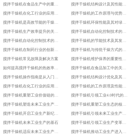
搅拌干燥机在食品生产中的重要作用
搅拌干燥机结构设计及其性能优化
搅拌干燥机在化工行业的应用实践
搅拌干燥机的工作原理与优势分析
搅拌干燥机是高效节能的干燥新选择
搅拌干燥机环保性能及其对绿色生产的意义
搅拌干燥机生产效率提升的关键因素
搅拌干燥机自动化控制技术的探索与实践
搅拌干燥机自动化控制技术的探索与实践
搅拌干燥机的节能技术及其发展趋势
搅拌干燥机在制药行业的创新应用
搅拌干燥机与传统干燥方式的比较与优势分析
搅拌干燥机常见故障及解决方案
搅拌干燥机维护保养的重要性及实施方法
如何提高搅拌干燥机的热效率与干燥效果
搅拌干燥机在食品加工中的关键作用
搅拌干燥机操作指南是从入门到精通
搅拌干燥机结构设计优化及其影响研究
搅拌干燥机在化工行业的应用及优势分析
搅拌干燥机的工作原理及性能特点详解
搅拌干燥机重塑工业价值链的重要一环
搅拌干燥机引领工业4.0时代的核心设备
搅拌干燥机塑造未来工业生产新格局的重要工具
搅拌干燥机重塑工业生态的核心力量
搅拌干燥机开启工业生产新纪元的关键
搅拌干燥机引领未来工业生产的先锋
搅拌干燥机未来工业生产的基石
搅拌干燥机引领工业生产变革的重要力量
搅拌干燥机适应未来工业生产需求的必备设备
搅拌干燥机推动工业生产进入高效、绿色、智能新时代