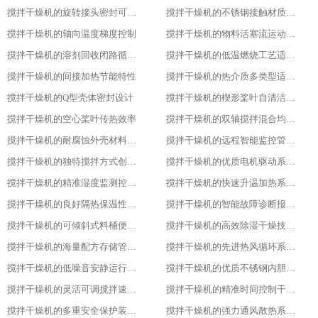
搅拌干燥机的旋转接头密封可靠性
搅拌干燥机的不锈钢接触材质防腐性
搅拌干燥机的轴向温度梯度控制
搅拌干燥机的物料活塞流运动特性
搅拌干燥机的溶剂回收闭路循环系统
搅拌干燥机的低温燃烧工艺适用性
搅拌干燥机的间接加热节能特性
搅拌干燥机的热介质多类型适配性
搅拌干燥机的Q型壳体密封设计
搅拌干燥机的楔形桨叶自清洁功能
搅拌干燥机的空心桨叶传热效率
搅拌干燥机的双轴搅拌混合均匀性
搅拌干燥机的耐腐蚀外壳材料选用
搅拌干燥机的远程智能监控管理能力
搅拌干燥机的独特搅拌方式创新设计
搅拌干燥机的优质电机驱动系统稳定性
搅拌干燥机的精准湿度监测控制功能
搅拌干燥机的快速升温加热系统优势
搅拌干燥机的良好隔热保温性能特点
搅拌干燥机的智能故障诊断报警系统
搅拌干燥机的可倾斜式料桶便利设计亮点
搅拌干燥机的高效除湿干燥技术应用
搅拌干燥机的海量配方存储管理能力
搅拌干燥机的先进热风循环系统设计
搅拌干燥机的低噪音安静运行表现特色
搅拌干燥机的优质不锈钢内胆材质优势
搅拌干燥机的灵活可调搅拌速度功能
搅拌干燥机的精准时间控制干燥策略
搅拌干燥机的多重安全保护装置配置
搅拌干燥机的强力通风散热系统功能