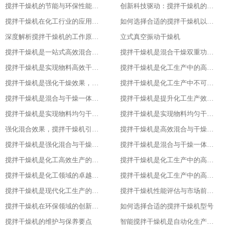
搅拌干燥机的节能与环保性能探究
创新科技驱动：搅拌干燥机的智能化升级
搅拌干燥机在化工行业的应用实例
如何选择合适的搅拌干燥机以提高生产效率
深度解析搅拌干燥机的工作原理与应用
立式真空振动干燥机
搅拌干燥机是一站式高效混合与干燥解决方案
搅拌干燥机是混合干燥双重功效，化工生产新助力，提升产品质量
搅拌干燥机是实现物料高效干燥的创新之选，提升产品质量
搅拌干燥机是化工生产中的高效混合与干燥专家，提升产品质量
搅拌干燥机是强化干燥效果，提升产品质量的关键
搅拌干燥机是化工生产中不可或缺的高效工具
搅拌干燥机是混合与干燥一体化的创新解决方案
搅拌干燥机是提升化工生产效率的得力助手
搅拌干燥机是实现物料均匀干燥的专业设备
搅拌干燥机是实现物料均匀干燥的专业设备
强化混合效果，搅拌干燥机引领化工新潮流
搅拌干燥机是高效混合与干燥新标杆
搅拌干燥机是强化混合与干燥效果的理想设备
搅拌干燥机是混合与干燥一体化的高效利器
搅拌干燥机是化工高效生产的得力助手
搅拌干燥机是化工生产中的高效干燥与混合专家
搅拌干燥机是化工领域的卓越干燥利器
搅拌干燥机是化工生产中的高效利器
搅拌干燥机是现代化工生产的得力助手
搅拌干燥机性能评估与市场前景分析
搅拌干燥机在环保领域的创新应用
如何选择合适的搅拌干燥机型号
搅拌干燥机的维护与保养要点
智能搅拌干燥机是自动化生产的新趋势