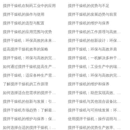
搅拌干燥机在制药工业中的应用
搅拌干燥机的优势与不足
搅拌干燥机的操作与使用
搅拌干燥机的发展趋势与前景
搅拌干燥机的选型与配置
搅拌干燥机的维护与保养
搅拌干燥机的应用范围与优势
搅拌干燥机的工作原理与高效节能的证明
搅拌干燥机：环保高效的未来工业之星
搅拌干燥机的创新设计：环保与高效的基石
提高搅拌干燥机效率的策略
搅拌干燥机：环保与高效并肩
搅拌干燥机：环保与高效的完美结合
搅拌干燥机：一机解决多种干燥问题
如何通过搅拌干燥机提高生产效率
搅拌干燥机：工业生产中的瑞士军刀
搅拌干燥机：适应各种生产需求的利器
搅拌干燥机：环保与高效的完美结合
了解搅拌干燥机的工作原理
搅拌干燥机的维护和保养
如何选择适合您需求的搅拌干燥机
搅拌干燥机：助您实现高效、低成本的干燥体验
搅拌干燥机的创新与发展：引领未来的技术进步随着科技的不断发展和进步
搅拌干燥机与其他混合设备比较：找出最适合您需求的设备
搅拌干燥机市场趋势：了解最新的技术与产品发展
搅拌干燥机与可持续发展：环保与节能的最佳实践
搅拌干燥机的维护与保养：保持设备长期稳定运行的关键
使用搅拌干燥机：操作说明与安全注意事项
如何选择合适的搅拌干燥机：指南与建议
搅拌干燥机的优势生产效率、产品质量与经济效益的结合