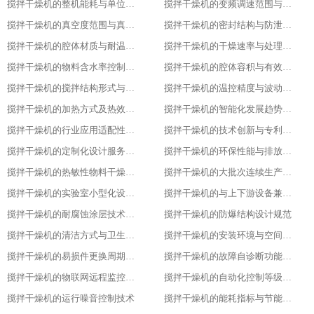
搅拌干燥机的整机能耗与单位能耗标准
搅拌干燥机的变频调速范围与控制精度
搅拌干燥机的真空度范围与真空干燥效果
搅拌干燥机的密封结构与防泄漏等级
搅拌干燥机的腔体材质与耐温耐腐蚀性能
搅拌干燥机的干燥速率与处理量参数
搅拌干燥机的物料含水率控制范围
搅拌干燥机的腔体容积与有效装载率
搅拌干燥机的搅拌结构形式与适配物料
搅拌干燥机的温控精度与波动范围
搅拌干燥机的加热方式及热效率指标
搅拌干燥机的智能化发展趋势预测
搅拌干燥机的行业应用适配性调整
搅拌干燥机的技术创新与专利成果
搅拌干燥机的定制化设计服务范围
搅拌干燥机的环保性能与排放标准
搅拌干燥机的热敏性物料干燥工艺优化
搅拌干燥机的大批次连续生产改造
搅拌干燥机的实验室小型化设计要点
搅拌干燥机的与上下游设备兼容适配方案
搅拌干燥机的耐腐蚀涂层技术应用
搅拌干燥机的防爆结构设计规范
搅拌干燥机的清洁方式与卫生标准
搅拌干燥机的安装环境与空间要求
搅拌干燥机的易损件更换周期与维护
搅拌干燥机的故障自诊断功能解析
搅拌干燥机的物联网远程监控系统搭建
搅拌干燥机的自动化控制等级划分
搅拌干燥机的运行噪音控制技术
搅拌干燥机的能耗指标与节能改造方案