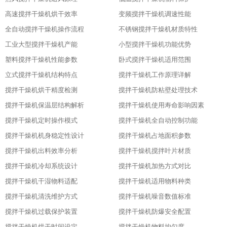
高速搅拌干燥机烘干效率
变频搅拌干燥机调速性能
全自动搅拌干燥机操作流程
不锈钢搅拌干燥机材质特性
工业大型搅拌干燥机产能
小型搅拌干燥机功能优势
塑料搅拌干燥机性能参数
卧式搅拌干燥机适用范围
立式搅拌干燥机结构特点
搅拌干燥机工作原理详解
搅拌干燥机烘干精度检测
搅拌干燥机防粘壁处理技术
搅拌干燥机保温层结构解析
搅拌干燥机使用寿命影响因素
搅拌干燥机定时操作模式
搅拌干燥机全自动控制功能
搅拌干燥机机身稳定性设计
搅拌干燥机占地面积参数
搅拌干燥机出料效率分析
搅拌干燥机搅拌叶片材质
搅拌干燥机冷却系统设计
搅拌干燥机加热方式对比
搅拌干燥机干湿物料适配
搅拌干燥机适用物料种类
搅拌干燥机清洗维护方式
搅拌干燥机噪音数值标准
搅拌干燥机过载保护装置
搅拌干燥机防爆安全配置
搅拌干燥机烘干时间设定
搅拌干燥机物料均匀度