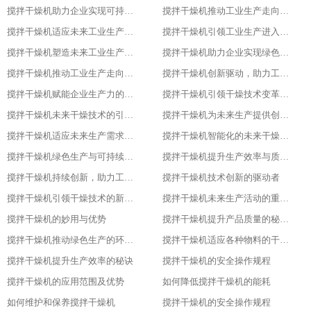
搅拌干燥机助力企业实现可持续发展目标
搅拌干燥机推动工业生产走向智能化、绿色化、高效化
搅拌干燥机适应未来工业生产需求的创新设备
搅拌干燥机引领工业生产进入新时代
搅拌干燥机塑造未来工业生产的新格局
搅拌干燥机助力企业实现绿色、智能、高效生产
搅拌干燥机推动工业生产走向智能化与可持续发展的关键
搅拌干燥机创新驱动，助力工业生产绿色转型
搅拌干燥机赋能企业生产力的关键设备
搅拌干燥机引领干燥技术变革的先锋
搅拌干燥机未来干燥技术的引领者
搅拌干燥机为未来生产提供创新解决方案
搅拌干燥机适应未来生产需求的关键设备
搅拌干燥机智能化的未来干燥解决方案
搅拌干燥机绿色生产与可持续发展的助力者
搅拌干燥机提升生产效率与质量的关键设备
搅拌干燥机持续创新，助力工业4.0
搅拌干燥机技术创新的驱动者
搅拌干燥机引领干燥技术的新潮流
搅拌干燥机未来生产活动的重要伙伴
搅拌干燥机的妙用与优势
搅拌干燥机提升产品质量的秘密武器
搅拌干燥机推动绿色生产的环保选择
搅拌干燥机适应各种物料的干燥利器
搅拌干燥机提升生产效率的秘诀
搅拌干燥机的安全操作规程
搅拌干燥机的应用范围及优势
如何降低搅拌干燥机的能耗
如何维护和保养搅拌干燥机
搅拌干燥机的安全操作规程