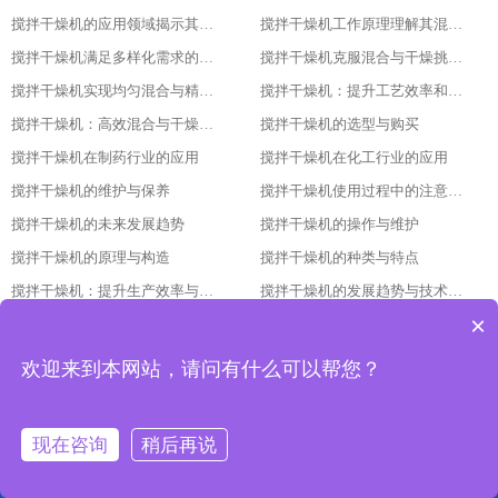
搅拌干燥机的应用领域揭示其广泛的使用范围
搅拌干燥机工作原理理解其混合与干燥过程的细节
搅拌干燥机满足多样化需求的强大工具
搅拌干燥机克服混合与干燥挑战的关键
搅拌干燥机实现均匀混合与精确控制的秘诀
搅拌干燥机：提升工艺效率和产量的必备设备
搅拌干燥机：高效混合与干燥的理想选择
搅拌干燥机的选型与购买
搅拌干燥机在制药行业的应用
搅拌干燥机在化工行业的应用
搅拌干燥机的维护与保养
搅拌干燥机使用过程中的注意事项
搅拌干燥机的未来发展趋势
搅拌干燥机的操作与维护
搅拌干燥机的原理与构造
搅拌干燥机的种类与特点
搅拌干燥机：提升生产效率与品质的重要设备
搅拌干燥机的发展趋势与技术革新
×
搅拌干燥机的调试与维护方法
搅拌干燥机的应用领域与优势分析
搅拌干燥机的选型依据与使用要点
搅拌干燥机的原理与结构：让干燥更高效的设备解析
欢迎来到本网站，请问有什么可以帮您？
搅拌干燥机立式揽拌机3吨加热功率多大
搅拌干燥机工作原理
搅拌干燥机干燥大豆
搅拌干燥机立式揽拌机3吨加热功率多大
现在咨询
稍后再说
搅拌干燥机立式搅拌机出风口
搅拌干燥机使用说明
网站首页
产品中心
工程案例
联系我们
卧式搅拌机 红宝
三轴搅拌干燥机