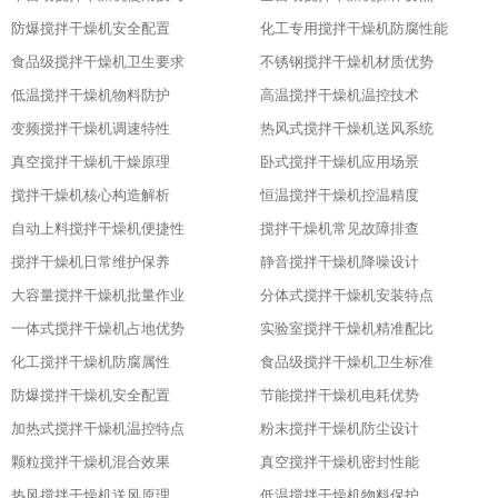
防爆搅拌干燥机安全配置
化工专用搅拌干燥机防腐性能
食品级搅拌干燥机卫生要求
不锈钢搅拌干燥机材质优势
低温搅拌干燥机物料防护
高温搅拌干燥机温控技术
变频搅拌干燥机调速特性
热风式搅拌干燥机送风系统
真空搅拌干燥机干燥原理
卧式搅拌干燥机应用场景
搅拌干燥机核心构造解析
恒温搅拌干燥机控温精度
自动上料搅拌干燥机便捷性
搅拌干燥机常见故障排查
搅拌干燥机日常维护保养
静音搅拌干燥机降噪设计
大容量搅拌干燥机批量作业
分体式搅拌干燥机安装特点
一体式搅拌干燥机占地优势
实验室搅拌干燥机精准配比
化工搅拌干燥机防腐属性
食品级搅拌干燥机卫生标准
防爆搅拌干燥机安全配置
节能搅拌干燥机电耗优势
加热式搅拌干燥机温控特点
粉末搅拌干燥机防尘设计
颗粒搅拌干燥机混合效果
真空搅拌干燥机密封性能
热风搅拌干燥机送风原理
低温搅拌干燥机物料保护