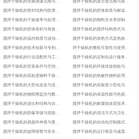
搅拌干燥机的变频调速范围与控制精度
搅拌干燥机的真空度范围与真空干燥效果
搅拌干燥机的密封结构与防泄漏等级
搅拌干燥机的腔体材质与耐温耐腐蚀性能
搅拌干燥机的干燥速率与处理量参数
搅拌干燥机的物料含水率控制范围
搅拌干燥机的腔体容积与有效装载率
搅拌干燥机的搅拌结构形式与适配物料
搅拌干燥机的温控精度与波动范围
搅拌干燥机的加热方式及热效率指标
搅拌干燥机的技术创新与专利技术应用
拌干燥机的整机可靠性与使用寿命
搅拌干燥机的行业适配性与工艺调整方案
搅拌干燥机的定制化设计服务范围
搅拌干燥机的安装条件与空间布局要求
搅拌干燥机的环保排放指标与净化措施
搅拌干燥机的高粘度物料干燥适配设计
搅拌干燥机的热敏性物料处理工艺优化
搅拌干燥机的大型化改造与连续生产能力
搅拌干燥机的实验室小型化与参数复刻性
搅拌干燥机的物联网监控与数据追溯能力
搅拌干燥机的保温性能与热损失率
搅拌干燥机的进出料结构与自动化适配
搅拌干燥机的耐腐蚀涂层技术与应用场景
搅拌干燥机的防爆等级与危险环境适配性
搅拌干燥机的清洁方式与卫生残留标准
搅拌干燥机的易损件种类与更换周期
搅拌干燥机的自动化控制模式分类
搅拌干燥机的故障报警与安全保护功能
搅拌干燥机的运行噪音与减震措施