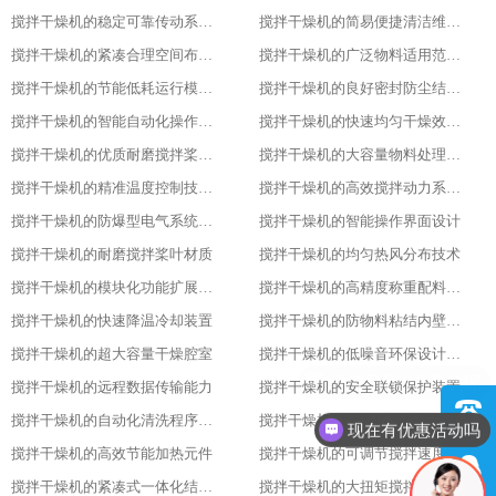
搅拌干燥机的稳定可靠传动系统性能
搅拌干燥机的简易便捷清洁维护方式
搅拌干燥机的紧凑合理空间布局设计
搅拌干燥机的广泛物料适用范围表现
搅拌干燥机的节能低耗运行模式特点
搅拌干燥机的良好密封防尘结构设计
搅拌干燥机的智能自动化操作流程设计
搅拌干燥机的快速均匀干燥效果呈现
搅拌干燥机的优质耐磨搅拌桨叶材质
搅拌干燥机的大容量物料处理能力优势
搅拌干燥机的精准温度控制技术亮点
搅拌干燥机的高效搅拌动力系统特性
搅拌干燥机的防爆型电气系统配置
搅拌干燥机的智能操作界面设计
搅拌干燥机的耐磨搅拌桨叶材质
搅拌干燥机的均匀热风分布技术
搅拌干燥机的模块化功能扩展设计
搅拌干燥机的高精度称重配料系统
搅拌干燥机的快速降温冷却装置
搅拌干燥机的防物料粘结内壁处理
搅拌干燥机的超大容量干燥腔室
搅拌干燥机的低噪音环保设计理念
搅拌干燥机的远程数据传输能力
搅拌干燥机的安全联锁保护装置
搅拌干燥机的自动化清洗程序设置
搅拌干燥机的全方位物料搅拌效果
现在有优惠活动吗
搅拌干燥机的高效节能加热元件
搅拌干燥机的可调节搅拌速度功能
搅拌干燥机的紧凑式一体化结构布局
搅拌干燥机的大扭矩搅拌动力输出