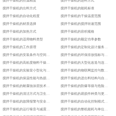
搅拌干燥机的控温精度
搅拌干燥机的进料方式
搅拌干燥机的出料方式
搅拌干燥机的能耗标准
搅拌干燥机的自动化程度
搅拌干燥机的干燥温度范围
搅拌干燥机的材质选择
搅拌干燥机的搅拌转速范围
搅拌干燥机的加热方式
搅拌干燥机的容积规格
搅拌干燥机的适用物料类型
搅拌干燥机的额定功率参数
搅拌干燥机的工作原理
搅拌干燥机的定制化设计服务范围
搅拌干燥机的安装条件与空间布局要求
搅拌干燥机的环保排放指标与净化措施
搅拌干燥机的高粘度物料干燥适配设计
搅拌干燥机的大型化改造与连续生产能力
搅拌干燥机的实验室小型化与参数复刻性
搅拌干燥机的物联网监控与数据追溯能力
搅拌干燥机的保温性能与热损失率
搅拌干燥机的进出料结构与自动化适配
搅拌干燥机的耐腐蚀涂层技术与应用场景
搅拌干燥机的防爆等级与危险环境适配性
搅拌干燥机的清洁方式与卫生残留标准
搅拌干燥机的易损件种类与更换周期
搅拌干燥机的故障报警与安全保护功能
搅拌干燥机的自动化控制模式分类
搅拌干燥机的运行噪音与减震措施
搅拌干燥机的整机能耗与单位能耗标准