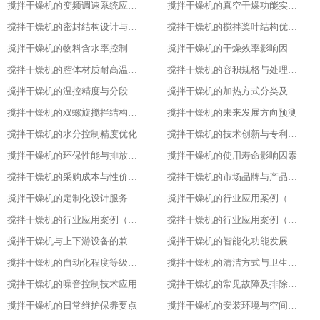
搅拌干燥机的变频调速系统应用优势
搅拌干燥机的真空干燥功能实现原理
搅拌干燥机的密封结构设计与防泄漏技术
搅拌干燥机的搅拌桨叶结构优化方案
搅拌干燥机的物料含水率控制精度
搅拌干燥机的干燥效率影响因素分析
搅拌干燥机的腔体材质耐高温性能指标
搅拌干燥机的容积规格与处理量匹配
搅拌干燥机的温控精度与分段控温技术
搅拌干燥机的加热方式分类及适用场景
搅拌干燥机的双螺旋搅拌结构设计原理
搅拌干燥机的未来发展方向预测​
搅拌干燥机的水分控制精度优化​
搅拌干燥机的技术创新与专利成果​
搅拌干燥机的环保性能与排放标准​
搅拌干燥机的使用寿命影响因素​
搅拌干燥机的采购成本与性价比评估​
搅拌干燥机的市场品牌与产品对比​
搅拌干燥机的定制化设计服务范围​
搅拌干燥机的行业应用案例（化工行业）​
搅拌干燥机的行业应用案例（食品行业）
搅拌干燥机的行业应用案例（塑料行业）​
搅拌干燥机与上下游设备的兼容适配​
搅拌干燥机的智能化功能发展趋势​
搅拌干燥机的自动化程度等级划分​
搅拌干燥机的清洁方式与卫生标准
搅拌干燥机的噪音控制技术应用​
搅拌干燥机的常见故障及排除方法​
搅拌干燥机的日常维护保养要点​
搅拌干燥机的安装环境与空间要求​