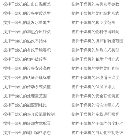
搅拌干燥机的进出口温度差
搅拌干燥机的装机功率参数
搅拌干燥机的设备材质选型
搅拌干燥机的桨叶结构形式
搅拌干燥机的蒸发水量能力
搅拌干燥机的真空度范围
搅拌干燥机的加热介质种类
搅拌干燥机的物料停留时间
搅拌干燥机的热效率指标
搅拌干燥机的搅拌轴转速范围
搅拌干燥机的有效干燥容积
搅拌干燥机的加热方式类型
搅拌干燥机的物料破碎率
搅拌干燥机的轴承润滑方式
搅拌干燥机的设备安装高度
搅拌干燥机的搅拌桨叶直径
搅拌干燥机的认证合规标准
搅拌干燥机的环境适应温度
搅拌干燥机的传动系统类型
搅拌干燥机的保温层厚度
搅拌干燥机的处理量范围
搅拌干燥机的安全联锁装置
搅拌干燥机的能源消耗比
搅拌干燥机的清洗消毒方式
搅拌干燥机的热介质流量控制
搅拌干燥机的空载运行噪音
搅拌干燥机的冷却方式配置
搅拌干燥机的干燥均匀度标准
搅拌干燥机的适用物料形态
搅拌干燥机的自动化控制等级