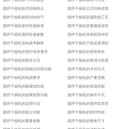
搅拌干燥机卧式结构特点
搅拌干燥机立式结构优势
搅拌干燥机能耗控制技巧
搅拌干燥机防腐防锈工艺
搅拌干燥机密封性能标准
搅拌干燥机容量规格选型
搅拌干燥机搅拌转速参数
搅拌干燥机筒体材质特性
搅拌干燥机加热效率解析
搅拌干燥机干燥温度调控
搅拌干燥机的维护保养要求
搅拌干燥机的使用寿命
搅拌干燥机的噪音分贝
搅拌干燥机的易清洁程度
搅拌干燥机的智能化控制功能
搅拌干燥机的冷却方式
搅拌干燥机的电源要求
搅拌干燥机的产量范围
搅拌干燥机的耐腐蚀性能
搅拌干燥机的保温性能
搅拌干燥机的故障报警功能
搅拌干燥机的操作方式
搅拌干燥机的适用行业
搅拌干燥机的搅拌桨类型
搅拌干燥机的除尘功能
搅拌干燥机的密封性能
搅拌干燥机的重量参数
搅拌干燥机的整体尺寸