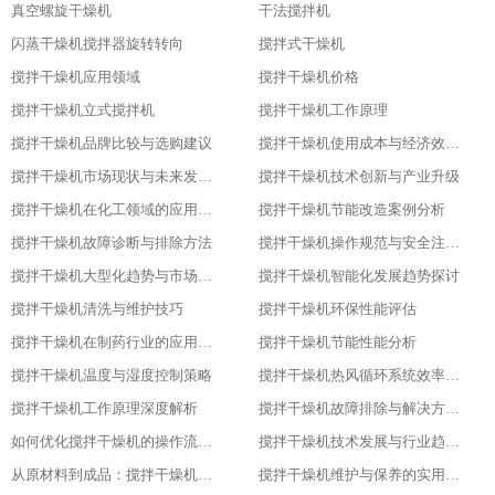
真空螺旋干燥机
干法搅拌机
闪蒸干燥机搅拌器旋转转向
搅拌式干燥机
搅拌干燥机应用领域
搅拌干燥机价格
搅拌干燥机立式搅拌机
搅拌干燥机工作原理
搅拌干燥机品牌比较与选购建议
搅拌干燥机使用成本与经济效益分析
搅拌干燥机市场现状与未来发展趋势
搅拌干燥机技术创新与产业升级
搅拌干燥机在化工领域的应用实践
搅拌干燥机节能改造案例分析
搅拌干燥机故障诊断与排除方法
搅拌干燥机操作规范与安全注意事项
搅拌干燥机大型化趋势与市场应用
搅拌干燥机智能化发展趋势探讨
搅拌干燥机清洗与维护技巧
搅拌干燥机环保性能评估
搅拌干燥机在制药行业的应用与优化
搅拌干燥机节能性能分析
搅拌干燥机温度与湿度控制策略
搅拌干燥机热风循环系统效率研究
搅拌干燥机工作原理深度解析
搅拌干燥机故障排除与解决方案大全
如何优化搅拌干燥机的操作流程以提升产品质量
搅拌干燥机技术发展与行业趋势分析
从原材料到成品：搅拌干燥机在食品行业的全流程应用
搅拌干燥机维护与保养的实用指南