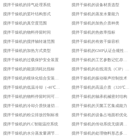
搅拌干燥机的排气处理系统
搅拌干燥机的设备材质选型
搅拌干燥机的桨叶结构形式
搅拌干燥机的蒸发水量能力
搅拌干燥机的真空度范围
搅拌干燥机的加热介质种类
搅拌干燥机的物料停留时间
搅拌干燥机的热效率指标
搅拌干燥机的搅拌轴转速范围
搅拌干燥机的有效干燥容积
搅拌干燥机的加热方式类型
搅拌干燥机的GMP认证合规性设计
搅拌干燥机的过载保护安全装置
搅拌干燥机的工艺参数记忆存储功能
搅拌干燥机的能源消耗比指标
搅拌干燥机的在线清洗（CIP）功能
搅拌干燥机的模块化组合安装方式
搅拌干燥机的振动噪声控制技术
搅拌干燥机的低温冷却（-40℃）适用性
搅拌干燥机的高温介质（320℃）耐受性
搅拌干燥机的物料停留时间可调性
搅拌干燥机的轴承机械密封结构
搅拌干燥机的冷却介质快速切换设计
搅拌干燥机的灭菌工艺集成能力
搅拌干燥机的粉尘排放控制标准
搅拌干燥机的设备占地面积优化
搅拌干燥机的PLC智能温控系统
搅拌干燥机的传动系统无级调速功能
搅拌干燥机的水分蒸发量调节能力
搅拌干燥机的处理物料形态多样性