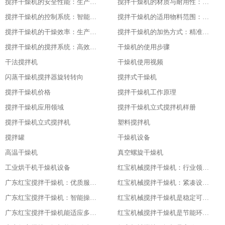
搅拌干燥机的安全性能：生产中的首要保障
搅拌干燥机的材质与耐用性：品质的坚实基础
搅拌干燥机的控制系统：智能化的操作体验
搅拌干燥机的适用物料范围：广泛的适应性
搅拌干燥机的干燥效率：生产效益的保障
搅拌干燥机的加热方式：精准控温的关键
搅拌干燥机的搅拌系统：高效混合的核心
干燥机的使用步骤
干法搅拌机
干燥机使用视频
闪蒸干燥机搅拌器旋转转向
搅拌式干燥机
搅拌干燥机价格
搅拌干燥机工作原理
搅拌干燥机应用领域
搅拌干燥机立式搅拌机样册
搅拌干燥机立式搅拌机
塑料搅拌机
搅拌罐
干燥机设备
高温干燥机
真空螺旋干燥机
工业烘干机干燥机设备
红宝机械搅拌干燥机：行业领先，值得信赖
广东红宝搅拌干燥机：优质服务，全程保障
红宝机械搅拌干燥机：紧凑设计，节省空间
广东红宝搅拌干燥机：智能操作，便捷高效
红宝机械搅拌干燥机是稳定可靠的伙伴
广东红宝搅拌干燥机能适应多种物料
红宝机械搅拌干燥机是节能环保新选择