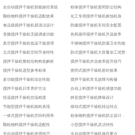
全自动搅拌干燥机智能操控系统
粉体搅拌干燥机密闭防尘结构
颗粒物料搅拌干燥机适配效果
化工专用搅拌干燥机耐蚀机身
食品级搅拌干燥机易清洁设计
防爆搅拌干燥机车间安全配置
变频搅拌干燥机无级调速功能
热风循环搅拌干燥机升温效率
真空搅拌干燥机低温干燥原理
不锈钢搅拌干燥机防腐卫生性能
立式搅拌干燥机空间节省特性
卧式搅拌干燥机大容量加工优势
搅拌干燥机整机结构构造解析
搅拌干燥机作业效率提升技巧
搅拌干燥机选型参考标准
密闭式搅拌干燥机密封效果
多功能搅拌干燥机综合性能
搅拌干燥机常见故障与检修
搅拌干燥机日常养护方法
自动上料搅拌干燥机便捷功能
恒温搅拌干燥机控温精度
静音搅拌干燥机降噪设计
节能型搅拌干燥机能耗表现
移动式搅拌干燥机转运特点
一体式搅拌干燥机空间利用率
粉体物料搅拌干燥机防尘设计粉体物料搅拌干燥机防尘设计
颗粒物料搅拌干燥机适配性
小型搅拌干燥机灵活特性
半自动搅拌干燥机使用技巧
全自动搅拌干燥机操作要点