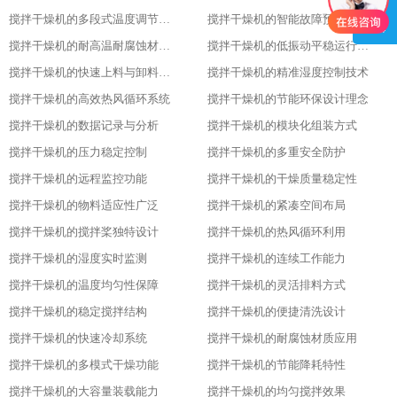
搅拌干燥机的多段式温度调节模式
搅拌干燥机的智能故障预警功能
搅拌干燥机的耐高温耐腐蚀材质选用
搅拌干燥机的低振动平稳运行特性
搅拌干燥机的快速上料与卸料设计
搅拌干燥机的精准湿度控制技术
搅拌干燥机的高效热风循环系统
搅拌干燥机的节能环保设计理念
搅拌干燥机的数据记录与分析
搅拌干燥机的模块化组装方式
搅拌干燥机的压力稳定控制
搅拌干燥机的多重安全防护
搅拌干燥机的远程监控功能
搅拌干燥机的干燥质量稳定性
搅拌干燥机的物料适应性广泛
搅拌干燥机的紧凑空间布局
搅拌干燥机的搅拌桨独特设计
搅拌干燥机的热风循环利用
搅拌干燥机的湿度实时监测
搅拌干燥机的连续工作能力
搅拌干燥机的温度均匀性保障
搅拌干燥机的灵活排料方式
搅拌干燥机的稳定搅拌结构
搅拌干燥机的便捷清洗设计
搅拌干燥机的快速冷却系统
搅拌干燥机的耐腐蚀材质应用
搅拌干燥机的多模式干燥功能
搅拌干燥机的节能降耗特性
搅拌干燥机的大容量装载能力
搅拌干燥机的均匀搅拌效果