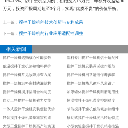
10%-15%。以中型机型为例，初始投入15万元，年额外收益达96
万元，投资回报周期短至3个月，实现“优质不贵”的价值平衡。
搅拌干燥机的技术创新与专利成果
上一篇：
搅拌干燥机的行业应用适配性调整
下一篇：
相关新闻
搅拌干燥机选购核心性能参数
塑料专用搅拌干燥机烘干适配性
低温搅拌干燥机热敏物料保护
搅拌干燥机安装调试操作规范
搅拌干燥机常见故障排查方案
搅拌干燥机日常清洁保养步骤
搅拌干燥机卸料密封防漏结构
搅拌干燥机热风循环风道设计
搅拌干燥机搅拌桨混合均匀度
加厚罐体搅拌干燥机耐磨耐用性
自动上料搅拌干燥机省力功能
恒温搅拌干燥机温度控制精度
一体式搅拌干燥机安装便捷优势
节能搅拌干燥机低能耗加热组件
静音搅拌干燥机降噪减震构造
移动式搅拌干燥机灵活转运特点
大型工业搅拌干燥机高产能表现
小型实验室搅拌干燥机精准控温