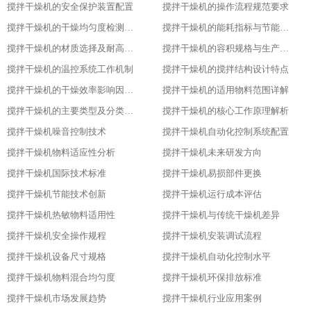
搅拌干燥机的安全保护装置配置​
搅拌干燥机的操作流程规范要求​
搅拌干燥机的干燥均匀度检测方法​
搅拌干燥机的能耗指标与节能设计​
搅拌干燥机的材质选择及耐高温性能​
搅拌干燥机的容积规格与生产需求匹配​
搅拌干燥机的温控系统工作机制
搅拌干燥机的搅拌结构设计特点​
搅拌干燥机的干燥效率影响因素分析​
搅拌干燥机的适用物料范围详解​
搅拌干燥机的主要类型及分类标准​
搅拌干燥机的核心工作原理解析​
搅拌干燥机噪音控制技术
搅拌干燥机自动化控制系统配置
搅拌干燥机物料适应性分析
搅拌干燥机未来研发方向
搅拌干燥机国际技术标准
搅拌干燥机易损部件更换
搅拌干燥机节能技术创新
搅拌干燥机运行成本评估
搅拌干燥机热敏物料适用性
搅拌干燥机与传统干燥机差异
搅拌干燥机安全操作规程
搅拌干燥机安装调试流程
搅拌干燥机设备尺寸规格
搅拌干燥机自动化控制水平
搅拌干燥机物料混合均匀度
搅拌干燥机环保排放标准
搅拌干燥机市场发展趋势
搅拌干燥机行业应用案例