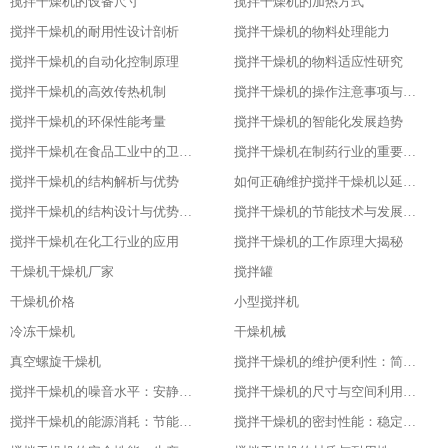
搅拌干燥机的设备尺寸
搅拌干燥机的加热方式
搅拌干燥机的耐用性设计剖析
搅拌干燥机的物料处理能力
搅拌干燥机的自动化控制原理
搅拌干燥机的物料适应性研究
搅拌干燥机的高效传热机制
搅拌干燥机的操作注意事项与安全保障
搅拌干燥机的环保性能考量
搅拌干燥机的智能化发展趋势
搅拌干燥机在食品工业中的卫生设计
搅拌干燥机在制药行业的重要应用
搅拌干燥机的结构解析与优势
如何正确维护搅拌干燥机以延长其使用寿命
搅拌干燥机的结构设计与优势分析
搅拌干燥机的节能技术与发展趋势
搅拌干燥机在化工行业的应用
搅拌干燥机的工作原理大揭秘
干燥机干燥机厂家
搅拌罐
干燥机价格
小型搅拌机
冷冻干燥机
干燥机械
真空螺旋干燥机
搅拌干燥机的维护便利性：简单易操作
搅拌干燥机的噪音水平：安静的工作环境
搅拌干燥机的尺寸与空间利用：灵活适应不同场地
搅拌干燥机的能源消耗：节能与高效的平衡
搅拌干燥机的密封性能：稳定干燥的关键