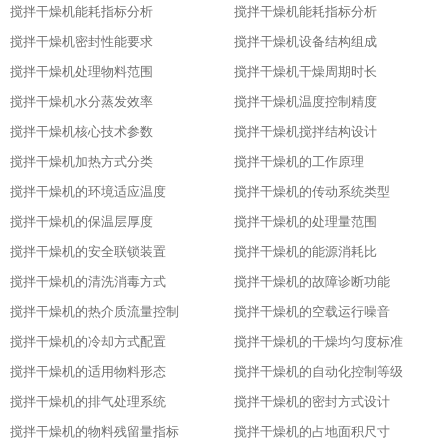
搅拌干燥机能耗指标分析
搅拌干燥机能耗指标分析
搅拌干燥机密封性能要求
搅拌干燥机设备结构组成
搅拌干燥机处理物料范围
搅拌干燥机干燥周期时长
搅拌干燥机水分蒸发效率
搅拌干燥机温度控制精度
搅拌干燥机核心技术参数
搅拌干燥机搅拌结构设计
搅拌干燥机加热方式分类
搅拌干燥机的工作原理
搅拌干燥机的环境适应温度
搅拌干燥机的传动系统类型
搅拌干燥机的保温层厚度
搅拌干燥机的处理量范围
搅拌干燥机的安全联锁装置
搅拌干燥机的能源消耗比
搅拌干燥机的清洗消毒方式
搅拌干燥机的故障诊断功能
搅拌干燥机的热介质流量控制
搅拌干燥机的空载运行噪音
搅拌干燥机的冷却方式配置
搅拌干燥机的干燥均匀度标准
搅拌干燥机的适用物料形态
搅拌干燥机的自动化控制等级
搅拌干燥机的排气处理系统
搅拌干燥机的密封方式设计
搅拌干燥机的物料残留量指标
搅拌干燥机的占地面积尺寸