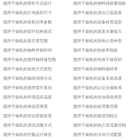
搅拌干燥机的密封方式设计
搅拌干燥机的物料残留量指标
搅拌干燥机的占地面积尺寸
搅拌干燥机的进出口温度差
搅拌干燥机的装机功率参数
搅拌干燥机的设备材质选型
搅拌干燥机的桨叶结构形式
搅拌干燥机的蒸发水量能力
搅拌干燥机的真空度范围
搅拌干燥机的加热介质种类
搅拌干燥机的物料停留时间
搅拌干燥机的热效率指标
搅拌干燥机的搅拌轴转速范围
搅拌干燥机的有效干燥容积
搅拌干燥机的加热方式类型
搅拌干燥机的物料破碎率
搅拌干燥机的轴承润滑方式
搅拌干燥机的设备安装高度
搅拌干燥机的搅拌桨叶直径
搅拌干燥机的认证合规标准
搅拌干燥机的环境适应温度
搅拌干燥机的传动系统类型
搅拌干燥机的保温层厚度
搅拌干燥机的处理量范围
搅拌干燥机的安全联锁装置
搅拌干燥机的能源消耗比
搅拌干燥机的清洗消毒方式
搅拌干燥机的热介质流量控制
搅拌干燥机的空载运行噪音
搅拌干燥机的冷却方式配置