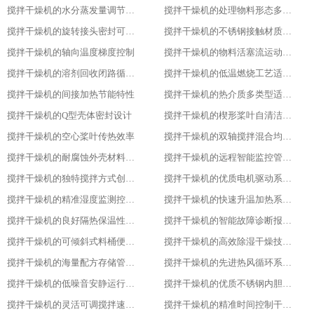
搅拌干燥机的水分蒸发量调节能力
搅拌干燥机的处理物料形态多样性
搅拌干燥机的旋转接头密封可靠性
搅拌干燥机的不锈钢接触材质防腐性
搅拌干燥机的轴向温度梯度控制
搅拌干燥机的物料活塞流运动特性
搅拌干燥机的溶剂回收闭路循环系统
搅拌干燥机的低温燃烧工艺适用性
搅拌干燥机的间接加热节能特性
搅拌干燥机的热介质多类型适配性
搅拌干燥机的Q型壳体密封设计
搅拌干燥机的楔形桨叶自清洁功能
搅拌干燥机的空心桨叶传热效率
搅拌干燥机的双轴搅拌混合均匀性
搅拌干燥机的耐腐蚀外壳材料选用
搅拌干燥机的远程智能监控管理能力
搅拌干燥机的独特搅拌方式创新设计
搅拌干燥机的优质电机驱动系统稳定性
搅拌干燥机的精准湿度监测控制功能
搅拌干燥机的快速升温加热系统优势
搅拌干燥机的良好隔热保温性能特点
搅拌干燥机的智能故障诊断报警系统
搅拌干燥机的可倾斜式料桶便利设计亮点
搅拌干燥机的高效除湿干燥技术应用
搅拌干燥机的海量配方存储管理能力
搅拌干燥机的先进热风循环系统设计
搅拌干燥机的低噪音安静运行表现特色
搅拌干燥机的优质不锈钢内胆材质优势
搅拌干燥机的灵活可调搅拌速度功能
搅拌干燥机的精准时间控制干燥策略