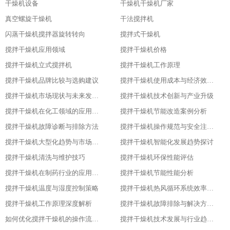
干燥机设备
干燥机干燥机厂家
真空螺旋干燥机
干法搅拌机
闪蒸干燥机搅拌器旋转转向
搅拌式干燥机
搅拌干燥机应用领域
搅拌干燥机价格
搅拌干燥机立式搅拌机
搅拌干燥机工作原理
搅拌干燥机品牌比较与选购建议
搅拌干燥机使用成本与经济效益分析
搅拌干燥机市场现状与未来发展趋势
搅拌干燥机技术创新与产业升级
搅拌干燥机在化工领域的应用实践
搅拌干燥机节能改造案例分析
搅拌干燥机故障诊断与排除方法
搅拌干燥机操作规范与安全注意事项
搅拌干燥机大型化趋势与市场应用
搅拌干燥机智能化发展趋势探讨
搅拌干燥机清洗与维护技巧
搅拌干燥机环保性能评估
搅拌干燥机在制药行业的应用与优化
搅拌干燥机节能性能分析
搅拌干燥机温度与湿度控制策略
搅拌干燥机热风循环系统效率研究
搅拌干燥机工作原理深度解析
搅拌干燥机故障排除与解决方案大全
如何优化搅拌干燥机的操作流程以提升产品质量
搅拌干燥机技术发展与行业趋势分析