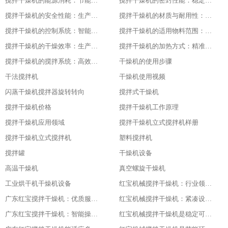
搅拌干燥机的能源消耗：节能与高效的平衡
搅拌干燥机的密封性能：稳定干燥的关键
搅拌干燥机的安全性能：生产中的首要保障
搅拌干燥机的材质与耐用性：品质的坚实基础
搅拌干燥机的控制系统：智能化的操作体验
搅拌干燥机的适用物料范围：广泛的适应性
搅拌干燥机的干燥效率：生产效益的保障
搅拌干燥机的加热方式：精准控温的关键
搅拌干燥机的搅拌系统：高效混合的核心
干燥机的使用步骤
干法搅拌机
干燥机使用视频
闪蒸干燥机搅拌器旋转转向
搅拌式干燥机
搅拌干燥机价格
搅拌干燥机工作原理
搅拌干燥机应用领域
搅拌干燥机立式搅拌机样册
搅拌干燥机立式搅拌机
塑料搅拌机
搅拌罐
干燥机设备
高温干燥机
真空螺旋干燥机
工业烘干机干燥机设备
红宝机械搅拌干燥机：行业领先，值得信赖
广东红宝搅拌干燥机：优质服务，全程保障
红宝机械搅拌干燥机：紧凑设计，节省空间
广东红宝搅拌干燥机：智能操作，便捷高效
红宝机械搅拌干燥机是稳定可靠的伙伴