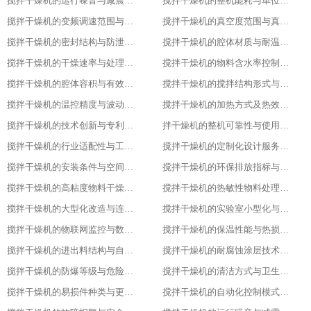
搅拌干燥机的运行噪音与减震措施
搅拌干燥机的整机能耗与单位能耗标准
搅拌干燥机的变频调速范围与控制精度
搅拌干燥机的真空度范围与真空干燥效果
搅拌干燥机的密封结构与防泄漏等级
搅拌干燥机的腔体材质与耐温耐腐蚀性能
搅拌干燥机的干燥速率与处理量参数
搅拌干燥机的物料含水率控制范围
搅拌干燥机的腔体容积与有效装载率
搅拌干燥机的搅拌结构形式与适配物料
搅拌干燥机的温控精度与波动范围
搅拌干燥机的加热方式及热效率指标
搅拌干燥机的技术创新与专利技术应用
拌干燥机的整机可靠性与使用寿命
搅拌干燥机的行业适配性与工艺调整方案
搅拌干燥机的定制化设计服务范围
搅拌干燥机的安装条件与空间布局要求
搅拌干燥机的环保排放指标与净化措施
搅拌干燥机的高粘度物料干燥适配设计
搅拌干燥机的热敏性物料处理工艺优化
搅拌干燥机的大型化改造与连续生产能力
搅拌干燥机的实验室小型化与参数复刻性
搅拌干燥机的物联网监控与数据追溯能力
搅拌干燥机的保温性能与热损失率
搅拌干燥机的进出料结构与自动化适配
搅拌干燥机的耐腐蚀涂层技术与应用场景
搅拌干燥机的防爆等级与危险环境适配性
搅拌干燥机的清洁方式与卫生残留标准
搅拌干燥机的易损件种类与更换周期
搅拌干燥机的自动化控制模式分类