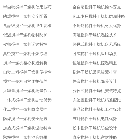
半自动搅拌干燥机使用技巧
全自动搅拌干燥机操作要点
防爆搅拌干燥机安全配置
化工专用搅拌干燥机防腐性能
食品级搅拌干燥机卫生要求
不锈钢搅拌干燥机材质优势
低温搅拌干燥机物料防护
高温搅拌干燥机温控技术
变频搅拌干燥机调速特性
热风式搅拌干燥机送风系统
真空搅拌干燥机干燥原理
卧式搅拌干燥机应用场景
搅拌干燥机核心构造解析
恒温搅拌干燥机控温精度
自动上料搅拌干燥机便捷性
搅拌干燥机常见故障排查
搅拌干燥机日常维护保养
静音搅拌干燥机降噪设计
大容量搅拌干燥机批量作业
分体式搅拌干燥机安装特点
一体式搅拌干燥机占地优势
实验室搅拌干燥机精准配比
化工搅拌干燥机防腐属性
食品级搅拌干燥机卫生标准
防爆搅拌干燥机安全配置
节能搅拌干燥机电耗优势
加热式搅拌干燥机温控特点
粉末搅拌干燥机防尘设计
颗粒搅拌干燥机混合效果
真空搅拌干燥机密封性能