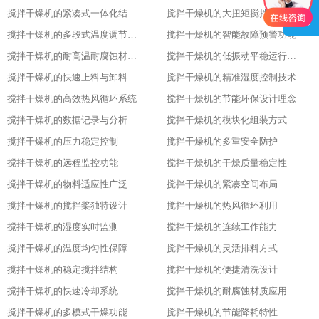
搅拌干燥机的紧凑式一体化结构布局
搅拌干燥机的大扭矩搅拌动力输出
搅拌干燥机的多段式温度调节模式
搅拌干燥机的智能故障预警功能
搅拌干燥机的耐高温耐腐蚀材质选用
搅拌干燥机的低振动平稳运行特性
搅拌干燥机的快速上料与卸料设计
搅拌干燥机的精准湿度控制技术
搅拌干燥机的高效热风循环系统
搅拌干燥机的节能环保设计理念
搅拌干燥机的数据记录与分析
搅拌干燥机的模块化组装方式
搅拌干燥机的压力稳定控制
搅拌干燥机的多重安全防护
搅拌干燥机的远程监控功能
搅拌干燥机的干燥质量稳定性
搅拌干燥机的物料适应性广泛
搅拌干燥机的紧凑空间布局
搅拌干燥机的搅拌桨独特设计
搅拌干燥机的热风循环利用
搅拌干燥机的湿度实时监测
搅拌干燥机的连续工作能力
搅拌干燥机的温度均匀性保障
搅拌干燥机的灵活排料方式
搅拌干燥机的稳定搅拌结构
搅拌干燥机的便捷清洗设计
搅拌干燥机的快速冷却系统
搅拌干燥机的耐腐蚀材质应用
搅拌干燥机的多模式干燥功能
搅拌干燥机的节能降耗特性