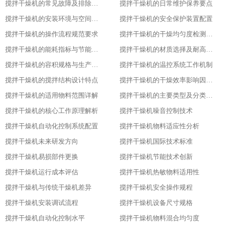
搅拌干燥机的常见故障及排除方法​
搅拌干燥机的日常维护保养要点​
搅拌干燥机的安装环境与空间要求​
搅拌干燥机的安全保护装置配置​
搅拌干燥机的操作流程规范要求​
搅拌干燥机的干燥均匀度检测方法​
搅拌干燥机的能耗指标与节能设计​
搅拌干燥机的材质选择及耐高温性能​
搅拌干燥机的容积规格与生产需求匹配​
搅拌干燥机的温控系统工作机制
搅拌干燥机的搅拌结构设计特点​
搅拌干燥机的干燥效率影响因素分析​
搅拌干燥机的适用物料范围详解​
搅拌干燥机的主要类型及分类标准​
搅拌干燥机的核心工作原理解析​
搅拌干燥机噪音控制技术
搅拌干燥机自动化控制系统配置
搅拌干燥机物料适应性分析
搅拌干燥机未来研发方向
搅拌干燥机国际技术标准
搅拌干燥机易损部件更换
搅拌干燥机节能技术创新
搅拌干燥机运行成本评估
搅拌干燥机热敏物料适用性
搅拌干燥机与传统干燥机差异
搅拌干燥机安全操作规程
搅拌干燥机安装调试流程
搅拌干燥机设备尺寸规格
搅拌干燥机自动化控制水平
搅拌干燥机物料混合均匀度