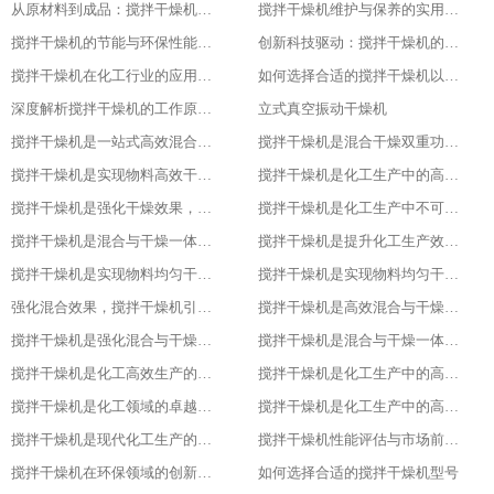
从原材料到成品：搅拌干燥机在食品行业的全流程应用
搅拌干燥机维护与保养的实用指南
搅拌干燥机的节能与环保性能探究
创新科技驱动：搅拌干燥机的智能化升级
搅拌干燥机在化工行业的应用实例
如何选择合适的搅拌干燥机以提高生产效率
深度解析搅拌干燥机的工作原理与应用
立式真空振动干燥机
搅拌干燥机是一站式高效混合与干燥解决方案
搅拌干燥机是混合干燥双重功效，化工生产新助力，提升产品质量
搅拌干燥机是实现物料高效干燥的创新之选，提升产品质量
搅拌干燥机是化工生产中的高效混合与干燥专家，提升产品质量
搅拌干燥机是强化干燥效果，提升产品质量的关键
搅拌干燥机是化工生产中不可或缺的高效工具
搅拌干燥机是混合与干燥一体化的创新解决方案
搅拌干燥机是提升化工生产效率的得力助手
搅拌干燥机是实现物料均匀干燥的专业设备
搅拌干燥机是实现物料均匀干燥的专业设备
强化混合效果，搅拌干燥机引领化工新潮流
搅拌干燥机是高效混合与干燥新标杆
搅拌干燥机是强化混合与干燥效果的理想设备
搅拌干燥机是混合与干燥一体化的高效利器
搅拌干燥机是化工高效生产的得力助手
搅拌干燥机是化工生产中的高效干燥与混合专家
搅拌干燥机是化工领域的卓越干燥利器
搅拌干燥机是化工生产中的高效利器
搅拌干燥机是现代化工生产的得力助手
搅拌干燥机性能评估与市场前景分析
搅拌干燥机在环保领域的创新应用
如何选择合适的搅拌干燥机型号