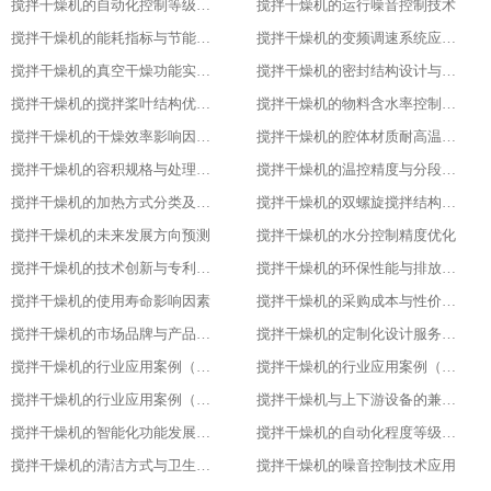
搅拌干燥机的自动化控制等级划分
搅拌干燥机的运行噪音控制技术
搅拌干燥机的能耗指标与节能改造方案
搅拌干燥机的变频调速系统应用优势
搅拌干燥机的真空干燥功能实现原理
搅拌干燥机的密封结构设计与防泄漏技术
搅拌干燥机的搅拌桨叶结构优化方案
搅拌干燥机的物料含水率控制精度
搅拌干燥机的干燥效率影响因素分析
搅拌干燥机的腔体材质耐高温性能指标
搅拌干燥机的容积规格与处理量匹配
搅拌干燥机的温控精度与分段控温技术
搅拌干燥机的加热方式分类及适用场景
搅拌干燥机的双螺旋搅拌结构设计原理
搅拌干燥机的未来发展方向预测​
搅拌干燥机的水分控制精度优化​
搅拌干燥机的技术创新与专利成果​
搅拌干燥机的环保性能与排放标准​
搅拌干燥机的使用寿命影响因素​
搅拌干燥机的采购成本与性价比评估​
搅拌干燥机的市场品牌与产品对比​
搅拌干燥机的定制化设计服务范围​
搅拌干燥机的行业应用案例（化工行业）​
搅拌干燥机的行业应用案例（食品行业）
搅拌干燥机的行业应用案例（塑料行业）​
搅拌干燥机与上下游设备的兼容适配​
搅拌干燥机的智能化功能发展趋势​
搅拌干燥机的自动化程度等级划分​
搅拌干燥机的清洁方式与卫生标准
搅拌干燥机的噪音控制技术应用​