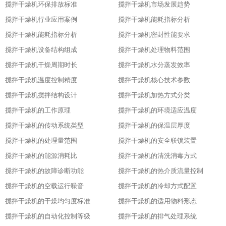
搅拌干燥机环保排放标准
搅拌干燥机市场发展趋势
搅拌干燥机行业应用案例
搅拌干燥机能耗指标分析
搅拌干燥机能耗指标分析
搅拌干燥机密封性能要求
搅拌干燥机设备结构组成
搅拌干燥机处理物料范围
搅拌干燥机干燥周期时长
搅拌干燥机水分蒸发效率
搅拌干燥机温度控制精度
搅拌干燥机核心技术参数
搅拌干燥机搅拌结构设计
搅拌干燥机加热方式分类
搅拌干燥机的工作原理
搅拌干燥机的环境适应温度
搅拌干燥机的传动系统类型
搅拌干燥机的保温层厚度
搅拌干燥机的处理量范围
搅拌干燥机的安全联锁装置
搅拌干燥机的能源消耗比
搅拌干燥机的清洗消毒方式
搅拌干燥机的故障诊断功能
搅拌干燥机的热介质流量控制
搅拌干燥机的空载运行噪音
搅拌干燥机的冷却方式配置
搅拌干燥机的干燥均匀度标准
搅拌干燥机的适用物料形态
搅拌干燥机的自动化控制等级
搅拌干燥机的排气处理系统