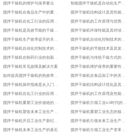
搅拌干燥机的维护与保养要点
智能搅拌干燥机是自动化生产的新趋势
搅拌干燥机在食品生产中的重要作用
搅拌干燥机结构设计及其性能优化
搅拌干燥机在化工行业的应用实践
搅拌干燥机的工作原理与优势分析
搅拌干燥机是高效节能的干燥新选择
搅拌干燥机环保性能及其对绿色生产的意义
搅拌干燥机生产效率提升的关键因素
搅拌干燥机自动化控制技术的探索与实践
搅拌干燥机自动化控制技术的探索与实践
搅拌干燥机的节能技术及其发展趋势
搅拌干燥机在制药行业的创新应用
搅拌干燥机与传统干燥方式的比较与优势分析
搅拌干燥机常见故障及解决方案
搅拌干燥机维护保养的重要性及实施方法
如何提高搅拌干燥机的热效率与干燥效果
搅拌干燥机在食品加工中的关键作用
搅拌干燥机操作指南是从入门到精通
搅拌干燥机结构设计优化及其影响研究
搅拌干燥机在化工行业的应用及优势分析
搅拌干燥机的工作原理及性能特点详解
搅拌干燥机重塑工业价值链的重要一环
搅拌干燥机引领工业4.0时代的核心设备
搅拌干燥机塑造未来工业生产新格局的重要工具
搅拌干燥机重塑工业生态的核心力量
搅拌干燥机开启工业生产新纪元的关键
搅拌干燥机引领未来工业生产的先锋
搅拌干燥机未来工业生产的基石
搅拌干燥机引领工业生产变革的重要力量