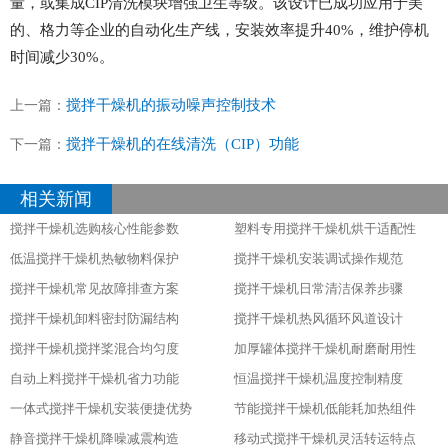
量，或集成CIP清洗模块增强卫生等级。该设计已成功应用于美
的、格力等企业的自动化生产线，安装效率提升40%，维护停机
时间减少30%。
搅拌干燥机的振动噪声控制技术
上一篇：
搅拌干燥机的在线清洗（CIP）功能
下一篇：
相关新闻
搅拌干燥机选购核心性能参数
塑料专用搅拌干燥机烘干适配性
低温搅拌干燥机热敏物料保护
搅拌干燥机安装调试操作规范
搅拌干燥机常见故障排查方案
搅拌干燥机日常清洁保养步骤
搅拌干燥机卸料密封防漏结构
搅拌干燥机热风循环风道设计
搅拌干燥机搅拌桨混合均匀度
加厚罐体搅拌干燥机耐磨耐用性
自动上料搅拌干燥机省力功能
恒温搅拌干燥机温度控制精度
一体式搅拌干燥机安装便捷优势
节能搅拌干燥机低能耗加热组件
静音搅拌干燥机降噪减震构造
移动式搅拌干燥机灵活转运特点