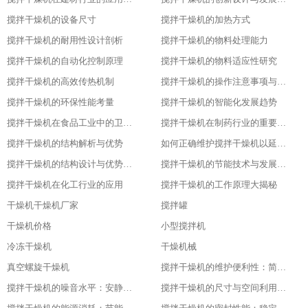
搅拌干燥机的设备尺寸
搅拌干燥机的加热方式
搅拌干燥机的耐用性设计剖析
搅拌干燥机的物料处理能力
搅拌干燥机的自动化控制原理
搅拌干燥机的物料适应性研究
搅拌干燥机的高效传热机制
搅拌干燥机的操作注意事项与安全保障
搅拌干燥机的环保性能考量
搅拌干燥机的智能化发展趋势
搅拌干燥机在食品工业中的卫生设计
搅拌干燥机在制药行业的重要应用
搅拌干燥机的结构解析与优势
如何正确维护搅拌干燥机以延长其使用寿命
搅拌干燥机的结构设计与优势分析
搅拌干燥机的节能技术与发展趋势
搅拌干燥机在化工行业的应用
搅拌干燥机的工作原理大揭秘
干燥机干燥机厂家
搅拌罐
干燥机价格
小型搅拌机
冷冻干燥机
干燥机械
真空螺旋干燥机
搅拌干燥机的维护便利性：简单易操作
搅拌干燥机的噪音水平：安静的工作环境
搅拌干燥机的尺寸与空间利用：灵活适应不同场地