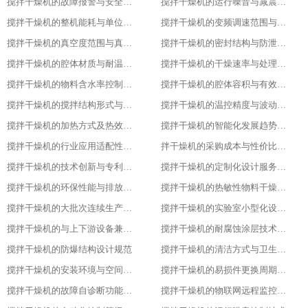
搅拌干燥机的故障报警与安全保护功能
搅拌干燥机的运行噪音与减震措施
搅拌干燥机的整机能耗与单位能耗标准
搅拌干燥机的变频调速范围与控制精度
搅拌干燥机的真空度范围与真空干燥效果
搅拌干燥机的密封结构与防泄漏等级
搅拌干燥机的腔体材质与耐温耐腐蚀性能
搅拌干燥机的干燥速率与处理量参数
搅拌干燥机的物料含水率控制范围
搅拌干燥机的腔体容积与有效装载率
搅拌干燥机的搅拌结构形式与适配物料
搅拌干燥机的温控精度与波动范围
搅拌干燥机的加热方式及热效率指标
搅拌干燥机的智能化发展趋势预测
搅拌干燥机的行业应用适配性调整
拌干燥机的采购成本与性价比评估
搅拌干燥机的技术创新与专利成果
搅拌干燥机的定制化设计服务范围
搅拌干燥机的环保性能与排放标准
搅拌干燥机的热敏性物料干燥工艺优化
搅拌干燥机的大批次连续生产改造
搅拌干燥机的实验室小型化设计要点
搅拌干燥机的与上下游设备兼容适配方案
搅拌干燥机的耐腐蚀涂层技术应用
搅拌干燥机的防爆结构设计规范
搅拌干燥机的清洁方式与卫生标准
搅拌干燥机的安装环境与空间要求
搅拌干燥机的易损件更换周期与维护
搅拌干燥机的故障自诊断功能解析
搅拌干燥机的物联网远程监控系统搭建