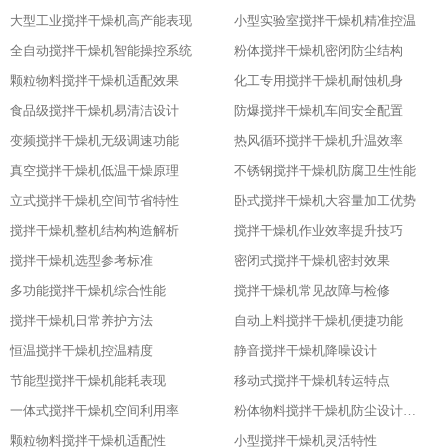
大型工业搅拌干燥机高产能表现
小型实验室搅拌干燥机精准控温
全自动搅拌干燥机智能操控系统
粉体搅拌干燥机密闭防尘结构
颗粒物料搅拌干燥机适配效果
化工专用搅拌干燥机耐蚀机身
食品级搅拌干燥机易清洁设计
防爆搅拌干燥机车间安全配置
变频搅拌干燥机无级调速功能
热风循环搅拌干燥机升温效率
真空搅拌干燥机低温干燥原理
不锈钢搅拌干燥机防腐卫生性能
立式搅拌干燥机空间节省特性
卧式搅拌干燥机大容量加工优势
搅拌干燥机整机结构构造解析
搅拌干燥机作业效率提升技巧
搅拌干燥机选型参考标准
密闭式搅拌干燥机密封效果
多功能搅拌干燥机综合性能
搅拌干燥机常见故障与检修
搅拌干燥机日常养护方法
自动上料搅拌干燥机便捷功能
恒温搅拌干燥机控温精度
静音搅拌干燥机降噪设计
节能型搅拌干燥机能耗表现
移动式搅拌干燥机转运特点
一体式搅拌干燥机空间利用率
粉体物料搅拌干燥机防尘设计粉体物料搅拌干燥机防尘设计
颗粒物料搅拌干燥机适配性
小型搅拌干燥机灵活特性