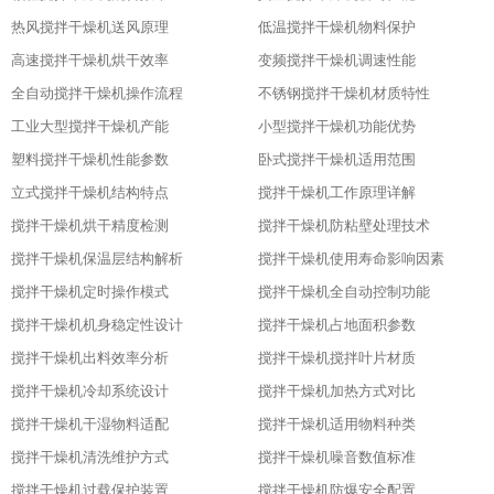
热风搅拌干燥机送风原理
低温搅拌干燥机物料保护
高速搅拌干燥机烘干效率
变频搅拌干燥机调速性能
全自动搅拌干燥机操作流程
不锈钢搅拌干燥机材质特性
工业大型搅拌干燥机产能
小型搅拌干燥机功能优势
塑料搅拌干燥机性能参数
卧式搅拌干燥机适用范围
立式搅拌干燥机结构特点
搅拌干燥机工作原理详解
搅拌干燥机烘干精度检测
搅拌干燥机防粘壁处理技术
搅拌干燥机保温层结构解析
搅拌干燥机使用寿命影响因素
搅拌干燥机定时操作模式
搅拌干燥机全自动控制功能
搅拌干燥机机身稳定性设计
搅拌干燥机占地面积参数
搅拌干燥机出料效率分析
搅拌干燥机搅拌叶片材质
搅拌干燥机冷却系统设计
搅拌干燥机加热方式对比
搅拌干燥机干湿物料适配
搅拌干燥机适用物料种类
搅拌干燥机清洗维护方式
搅拌干燥机噪音数值标准
搅拌干燥机过载保护装置
搅拌干燥机防爆安全配置