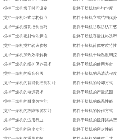
搅拌干燥机烘干时间设定
搅拌干燥机物料均匀度
搅拌干燥机卧式结构特点
搅拌干燥机立式结构优势
搅拌干燥机能耗控制技巧
搅拌干燥机防腐防锈工艺
搅拌干燥机密封性能标准
搅拌干燥机容量规格选型
搅拌干燥机搅拌转速参数
搅拌干燥机筒体材质特性
搅拌干燥机加热效率解析
搅拌干燥机干燥温度调控
搅拌干燥机的维护保养要求
搅拌干燥机的使用寿命
搅拌干燥机的噪音分贝
搅拌干燥机的易清洁程度
搅拌干燥机的智能化控制功能
搅拌干燥机的冷却方式
搅拌干燥机的电源要求
搅拌干燥机的产量范围
搅拌干燥机的耐腐蚀性能
搅拌干燥机的保温性能
搅拌干燥机的故障报警功能
搅拌干燥机的操作方式
搅拌干燥机的适用行业
搅拌干燥机的搅拌桨类型
搅拌干燥机的除尘功能
搅拌干燥机的密封性能
搅拌干燥机的重量参数
搅拌干燥机的整体尺寸