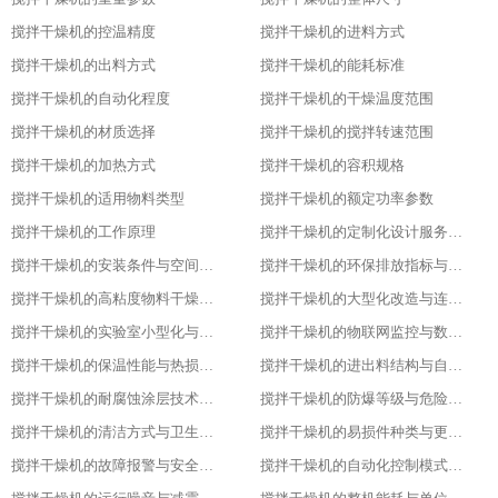
搅拌干燥机的控温精度
搅拌干燥机的进料方式
搅拌干燥机的出料方式
搅拌干燥机的能耗标准
搅拌干燥机的自动化程度
搅拌干燥机的干燥温度范围
搅拌干燥机的材质选择
搅拌干燥机的搅拌转速范围
搅拌干燥机的加热方式
搅拌干燥机的容积规格
搅拌干燥机的适用物料类型
搅拌干燥机的额定功率参数
搅拌干燥机的工作原理
搅拌干燥机的定制化设计服务范围
搅拌干燥机的安装条件与空间布局要求
搅拌干燥机的环保排放指标与净化措施
搅拌干燥机的高粘度物料干燥适配设计
搅拌干燥机的大型化改造与连续生产能力
搅拌干燥机的实验室小型化与参数复刻性
搅拌干燥机的物联网监控与数据追溯能力
搅拌干燥机的保温性能与热损失率
搅拌干燥机的进出料结构与自动化适配
搅拌干燥机的耐腐蚀涂层技术与应用场景
搅拌干燥机的防爆等级与危险环境适配性
搅拌干燥机的清洁方式与卫生残留标准
搅拌干燥机的易损件种类与更换周期
搅拌干燥机的故障报警与安全保护功能
搅拌干燥机的自动化控制模式分类