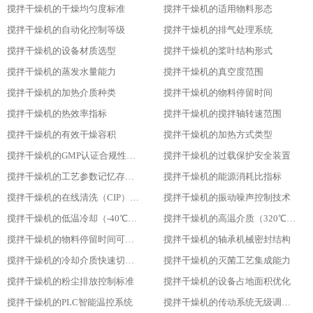
搅拌干燥机的干燥均匀度标准
搅拌干燥机的适用物料形态
搅拌干燥机的自动化控制等级
搅拌干燥机的排气处理系统
搅拌干燥机的设备材质选型
搅拌干燥机的桨叶结构形式
搅拌干燥机的蒸发水量能力
搅拌干燥机的真空度范围
搅拌干燥机的加热介质种类
搅拌干燥机的物料停留时间
搅拌干燥机的热效率指标
搅拌干燥机的搅拌轴转速范围
搅拌干燥机的有效干燥容积
搅拌干燥机的加热方式类型
搅拌干燥机的GMP认证合规性设计
搅拌干燥机的过载保护安全装置
搅拌干燥机的工艺参数记忆存储功能
搅拌干燥机的能源消耗比指标
搅拌干燥机的在线清洗（CIP）功能
搅拌干燥机的振动噪声控制技术
搅拌干燥机的低温冷却（-40℃）适用性
搅拌干燥机的高温介质（320℃）耐受性
搅拌干燥机的物料停留时间可调性
搅拌干燥机的轴承机械密封结构
搅拌干燥机的冷却介质快速切换设计
搅拌干燥机的灭菌工艺集成能力
搅拌干燥机的粉尘排放控制标准
搅拌干燥机的设备占地面积优化
搅拌干燥机的PLC智能温控系统
搅拌干燥机的传动系统无级调速功能