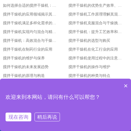
如何选择合适的搅拌干燥机：指南与建议
搅拌干燥机的优势生产效率、产品质量与经济效益的结合
搅拌干燥机的应用领域揭示其广泛的使用范围
搅拌干燥机工作原理理解其混合与干燥过程的细节
搅拌干燥机满足多样化需求的强大工具
搅拌干燥机克服混合与干燥挑战的关键
搅拌干燥机实现均匀混合与精确控制的秘诀
搅拌干燥机：提升工艺效率和产量的必备设备
搅拌干燥机：高效混合与干燥的理想选择
搅拌干燥机的选型与购买
搅拌干燥机在制药行业的应用
搅拌干燥机在化工行业的应用
搅拌干燥机的维护与保养
搅拌干燥机使用过程中的注意事项
搅拌干燥机的未来发展趋势
搅拌干燥机的操作与维护
搅拌干燥机的原理与构造
搅拌干燥机的种类与特点
×
搅拌干燥机：提升生产效率与品质的重要设备
搅拌干燥机的发展趋势与技术革新
搅拌干燥机的调试与维护方法
搅拌干燥机的应用领域与优势分析
欢迎来到本网站，请问有什么可以帮您？
搅拌干燥机的选型依据与使用要点
搅拌干燥机的原理与结构：让干燥更高效的设备解析
搅拌干燥机立式揽拌机3吨加热功率多大
搅拌干燥机工作原理
现在咨询
稍后再说
搅拌干燥机干燥大豆
搅拌干燥机立式揽拌机3吨加热功率多大
网站首页
产品中心
工程案例
联系我们
搅拌干燥机立式搅拌机出风口
搅拌干燥机使用说明