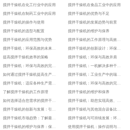
搅拌干燥机在化工行业中的应用
搅拌干燥机在食品工业中的应用
搅拌干燥机在制药工业中的应用
搅拌干燥机的优势与不足
搅拌干燥机的操作与使用
搅拌干燥机的发展趋势与前景
搅拌干燥机的选型与配置
搅拌干燥机的维护与保养
搅拌干燥机的应用范围与优势
搅拌干燥机的工作原理与高效节能的证明
搅拌干燥机：环保高效的未来工业之星
搅拌干燥机的创新设计：环保与高效的基石
提高搅拌干燥机效率的策略
搅拌干燥机：环保与高效并肩
搅拌干燥机：环保与高效的完美结合
搅拌干燥机：一机解决多种干燥问题
如何通过搅拌干燥机提高生产效率
搅拌干燥机：工业生产中的瑞士军刀
搅拌干燥机：适应各种生产需求的利器
搅拌干燥机：环保与高效的完美结合
了解搅拌干燥机的工作原理
搅拌干燥机的维护和保养
如何选择适合您需求的搅拌干燥机
搅拌干燥机：助您实现高效、低成本的干燥体验
搅拌干燥机的创新与发展：引领未来的技术进步随着科技的不断发展和进步
搅拌干燥机与其他混合设备比较：找出最适合您需求的设备
搅拌干燥机市场趋势：了解最新的技术与产品发展
搅拌干燥机与可持续发展：环保与节能的最佳实践
搅拌干燥机的维护与保养：保持设备长期稳定运行的关键
使用搅拌干燥机：操作说明与安全注意事项