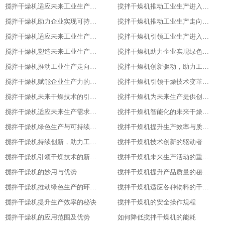
搅拌干燥机适应未来工业生产需求的必备设备
搅拌干燥机推动工业生产进入高效、绿色、智能新时代
搅拌干燥机助力企业实现可持续发展目标
搅拌干燥机推动工业生产走向智能化、绿色化、高效化
搅拌干燥机适应未来工业生产需求的创新设备
搅拌干燥机引领工业生产进入新时代
搅拌干燥机塑造未来工业生产的新格局
搅拌干燥机助力企业实现绿色、智能、高效生产
搅拌干燥机推动工业生产走向智能化与可持续发展的关键
搅拌干燥机创新驱动，助力工业生产绿色转型
搅拌干燥机赋能企业生产力的关键设备
搅拌干燥机引领干燥技术变革的先锋
搅拌干燥机未来干燥技术的引领者
搅拌干燥机为未来生产提供创新解决方案
搅拌干燥机适应未来生产需求的关键设备
搅拌干燥机智能化的未来干燥解决方案
搅拌干燥机绿色生产与可持续发展的助力者
搅拌干燥机提升生产效率与质量的关键设备
搅拌干燥机持续创新，助力工业4.0
搅拌干燥机技术创新的驱动者
搅拌干燥机引领干燥技术的新潮流
搅拌干燥机未来生产活动的重要伙伴
搅拌干燥机的妙用与优势
搅拌干燥机提升产品质量的秘密武器
搅拌干燥机推动绿色生产的环保选择
搅拌干燥机适应各种物料的干燥利器
搅拌干燥机提升生产效率的秘诀
搅拌干燥机的安全操作规程
搅拌干燥机的应用范围及优势
如何降低搅拌干燥机的能耗