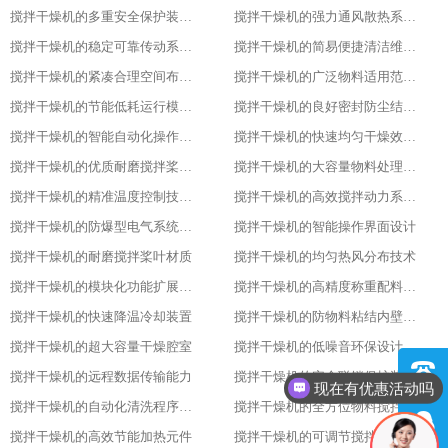
搅拌干燥机的多重安全保护装置配置
搅拌干燥机的强力通风散热系统功能
搅拌干燥机的稳定可靠传动系统性能
搅拌干燥机的简易便捷清洁维护方式
搅拌干燥机的紧凑合理空间布局设计
搅拌干燥机的广泛物料适用范围表现
搅拌干燥机的节能低耗运行模式特点
搅拌干燥机的良好密封防尘结构设计
搅拌干燥机的智能自动化操作流程设计
搅拌干燥机的快速均匀干燥效果呈现
搅拌干燥机的优质耐磨搅拌桨叶材质
搅拌干燥机的大容量物料处理能力优势
搅拌干燥机的精准温度控制技术亮点
搅拌干燥机的高效搅拌动力系统特性
搅拌干燥机的防爆型电气系统配置
搅拌干燥机的智能操作界面设计
搅拌干燥机的耐磨搅拌桨叶材质
搅拌干燥机的均匀热风分布技术
搅拌干燥机的模块化功能扩展设计
搅拌干燥机的高精度称重配料系统
搅拌干燥机的快速降温冷却装置
搅拌干燥机的防物料粘结内壁处理
搅拌干燥机的超大容量干燥腔室
搅拌干燥机的低噪音环保设计理念
现在有优惠活动吗
搅拌干燥机的远程数据传输能力
搅拌干燥机的安全联锁保护装置
可以介绍下你们的产品么
搅拌干燥机的自动化清洗程序设置
搅拌干燥机的全方位物料搅拌效果
搅拌干燥机的高效节能加热元件
搅拌干燥机的可调节搅拌速度功能