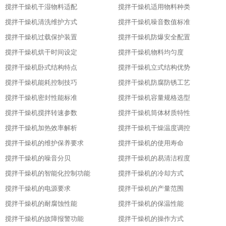
搅拌干燥机干湿物料适配
搅拌干燥机适用物料种类
搅拌干燥机清洗维护方式
搅拌干燥机噪音数值标准
搅拌干燥机过载保护装置
搅拌干燥机防爆安全配置
搅拌干燥机烘干时间设定
搅拌干燥机物料均匀度
搅拌干燥机卧式结构特点
搅拌干燥机立式结构优势
搅拌干燥机能耗控制技巧
搅拌干燥机防腐防锈工艺
搅拌干燥机密封性能标准
搅拌干燥机容量规格选型
搅拌干燥机搅拌转速参数
搅拌干燥机筒体材质特性
搅拌干燥机加热效率解析
搅拌干燥机干燥温度调控
搅拌干燥机的维护保养要求
搅拌干燥机的使用寿命
搅拌干燥机的噪音分贝
搅拌干燥机的易清洁程度
搅拌干燥机的智能化控制功能
搅拌干燥机的冷却方式
搅拌干燥机的电源要求
搅拌干燥机的产量范围
搅拌干燥机的耐腐蚀性能
搅拌干燥机的保温性能
搅拌干燥机的故障报警功能
搅拌干燥机的操作方式