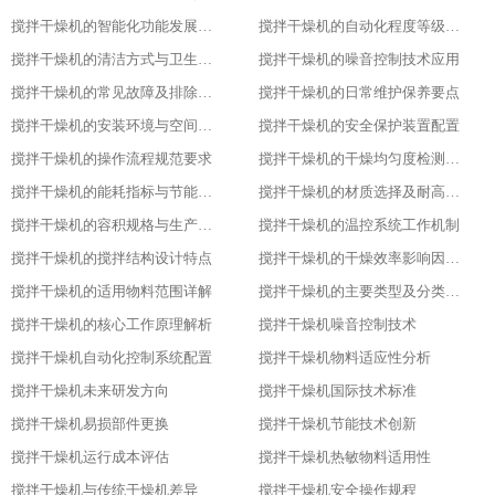
搅拌干燥机的智能化功能发展趋势​
搅拌干燥机的自动化程度等级划分​
搅拌干燥机的清洁方式与卫生标准
搅拌干燥机的噪音控制技术应用​
搅拌干燥机的常见故障及排除方法​
搅拌干燥机的日常维护保养要点​
搅拌干燥机的安装环境与空间要求​
搅拌干燥机的安全保护装置配置​
搅拌干燥机的操作流程规范要求​
搅拌干燥机的干燥均匀度检测方法​
搅拌干燥机的能耗指标与节能设计​
搅拌干燥机的材质选择及耐高温性能​
搅拌干燥机的容积规格与生产需求匹配​
搅拌干燥机的温控系统工作机制
搅拌干燥机的搅拌结构设计特点​
搅拌干燥机的干燥效率影响因素分析​
搅拌干燥机的适用物料范围详解​
搅拌干燥机的主要类型及分类标准​
搅拌干燥机的核心工作原理解析​
搅拌干燥机噪音控制技术
搅拌干燥机自动化控制系统配置
搅拌干燥机物料适应性分析
搅拌干燥机未来研发方向
搅拌干燥机国际技术标准
搅拌干燥机易损部件更换
搅拌干燥机节能技术创新
搅拌干燥机运行成本评估
搅拌干燥机热敏物料适用性
搅拌干燥机与传统干燥机差异
搅拌干燥机安全操作规程