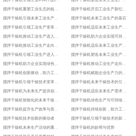
搅拌干燥机重塑工业生态的核心力量
搅拌干燥机开启工业生产新纪元的关键
搅拌干燥机引领未来工业生产的先锋
搅拌干燥机未来工业生产的基石
搅拌干燥机引领工业生产变革的重要力量
搅拌干燥机适应未来工业生产需求的必备设备
搅拌干燥机推动工业生产进入高效、绿色、智能新时代
搅拌干燥机助力企业实现可持续发展目标
搅拌干燥机推动工业生产走向智能化、绿色化、高效化
搅拌干燥机适应未来工业生产需求的创新设备
搅拌干燥机引领工业生产进入新时代
搅拌干燥机塑造未来工业生产的新格局
搅拌干燥机助力企业实现绿色、智能、高效生产
搅拌干燥机推动工业生产走向智能化与可持续发展的关键
搅拌干燥机创新驱动，助力工业生产绿色转型
搅拌干燥机赋能企业生产力的关键设备
搅拌干燥机引领干燥技术变革的先锋
搅拌干燥机未来干燥技术的引领者
搅拌干燥机为未来生产提供创新解决方案
搅拌干燥机适应未来生产需求的关键设备
搅拌干燥机智能化的未来干燥解决方案
搅拌干燥机绿色生产与可持续发展的助力者
搅拌干燥机提升生产效率与质量的关键设备
搅拌干燥机持续创新，助力工业4.0
搅拌干燥机技术创新的驱动者
搅拌干燥机引领干燥技术的新潮流
搅拌干燥机未来生产活动的重要伙伴
搅拌干燥机的妙用与优势