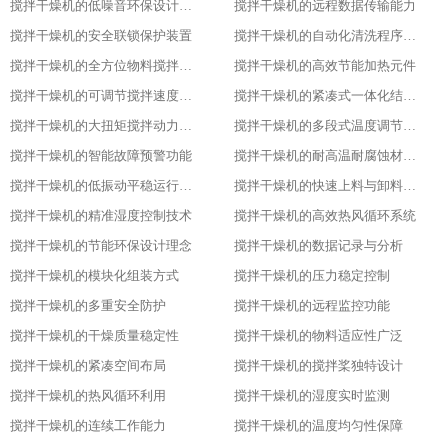
搅拌干燥机的低噪音环保设计理念
搅拌干燥机的远程数据传输能力
搅拌干燥机的安全联锁保护装置
搅拌干燥机的自动化清洗程序设置
搅拌干燥机的全方位物料搅拌效果
搅拌干燥机的高效节能加热元件
搅拌干燥机的可调节搅拌速度功能
搅拌干燥机的紧凑式一体化结构布局
搅拌干燥机的大扭矩搅拌动力输出
搅拌干燥机的多段式温度调节模式
搅拌干燥机的智能故障预警功能
搅拌干燥机的耐高温耐腐蚀材质选用
搅拌干燥机的低振动平稳运行特性
搅拌干燥机的快速上料与卸料设计
搅拌干燥机的精准湿度控制技术
搅拌干燥机的高效热风循环系统
搅拌干燥机的节能环保设计理念
搅拌干燥机的数据记录与分析
搅拌干燥机的模块化组装方式
搅拌干燥机的压力稳定控制
搅拌干燥机的多重安全防护
搅拌干燥机的远程监控功能
搅拌干燥机的干燥质量稳定性
搅拌干燥机的物料适应性广泛
搅拌干燥机的紧凑空间布局
搅拌干燥机的搅拌桨独特设计
搅拌干燥机的热风循环利用
搅拌干燥机的湿度实时监测
搅拌干燥机的连续工作能力
搅拌干燥机的温度均匀性保障