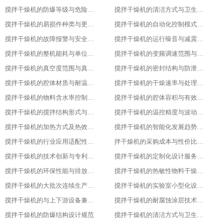
搅拌干燥机的防爆等级与危险环境适配性
搅拌干燥机的清洁方式与卫生残留标准
搅拌干燥机的易损件种类与更换周期
搅拌干燥机的自动化控制模式分类
搅拌干燥机的故障报警与安全保护功能
搅拌干燥机的运行噪音与减震措施
搅拌干燥机的整机能耗与单位能耗标准
搅拌干燥机的变频调速范围与控制精度
搅拌干燥机的真空度范围与真空干燥效果
搅拌干燥机的密封结构与防泄漏等级
搅拌干燥机的腔体材质与耐温耐腐蚀性能
搅拌干燥机的干燥速率与处理量参数
搅拌干燥机的物料含水率控制范围
搅拌干燥机的腔体容积与有效装载率
搅拌干燥机的搅拌结构形式与适配物料
搅拌干燥机的温控精度与波动范围
搅拌干燥机的加热方式及热效率指标
搅拌干燥机的智能化发展趋势预测
搅拌干燥机的行业应用适配性调整
拌干燥机的采购成本与性价比评估
搅拌干燥机的技术创新与专利成果
搅拌干燥机的定制化设计服务范围
搅拌干燥机的环保性能与排放标准
搅拌干燥机的热敏性物料干燥工艺优化
搅拌干燥机的大批次连续生产改造
搅拌干燥机的实验室小型化设计要点
搅拌干燥机的与上下游设备兼容适配方案
搅拌干燥机的耐腐蚀涂层技术应用
搅拌干燥机的防爆结构设计规范
搅拌干燥机的清洁方式与卫生标准