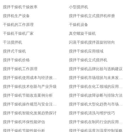
搅拌干燥机干燥效率
小型搅拌机
搅拌机生产设备
搅拌干燥机立式搅拌机样册
干燥机的工作原理
干燥机设备
干燥机干燥机厂家
真空螺旋干燥机
干法搅拌机
闪蒸干燥机搅拌器旋转转向
搅拌式干燥机
搅拌干燥机应用领域
搅拌干燥机价格
搅拌干燥机立式搅拌机
搅拌干燥机工作原理
搅拌干燥机品牌比较与选购建议
搅拌干燥机使用成本与经济效益分析
搅拌干燥机市场现状与未来发展趋势
搅拌干燥机技术创新与产业升级
搅拌干燥机在化工领域的应用实践
搅拌干燥机节能改造案例分析
搅拌干燥机故障诊断与排除方法
搅拌干燥机操作规范与安全注意事项
搅拌干燥机大型化趋势与市场应用
搅拌干燥机智能化发展趋势探讨
搅拌干燥机清洗与维护技巧
搅拌干燥机环保性能评估
搅拌干燥机在制药行业的应用与优化
搅拌干燥机节能性能分析
搅拌干燥机温度与湿度控制策略