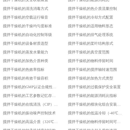
搅拌干燥机的清洗消毒方式
搅拌干燥机的热介质流量控制
搅拌干燥机的空载运行噪音
搅拌干燥机的冷却方式配置
搅拌干燥机的干燥均匀度标准
搅拌干燥机的适用物料形态
搅拌干燥机的自动化控制等级
搅拌干燥机的排气处理系统
搅拌干燥机的设备材质选型
搅拌干燥机的桨叶结构形式
搅拌干燥机的蒸发水量能力
搅拌干燥机的真空度范围
搅拌干燥机的加热介质种类
搅拌干燥机的物料停留时间
搅拌干燥机的热效率指标
搅拌干燥机的搅拌轴转速范围
搅拌干燥机的有效干燥容积
搅拌干燥机的加热方式类型
搅拌干燥机的GMP认证合规性设计
搅拌干燥机的过载保护安全装置
搅拌干燥机的工艺参数记忆存储功能
搅拌干燥机的能源消耗比指标
搅拌干燥机的在线清洗（CIP）功能
搅拌干燥机的模块化组合安装方式
搅拌干燥机的振动噪声控制技术
搅拌干燥机的低温冷却（-40℃）适用性
搅拌干燥机的高温介质（320℃）耐受性
搅拌干燥机的物料停留时间可调性