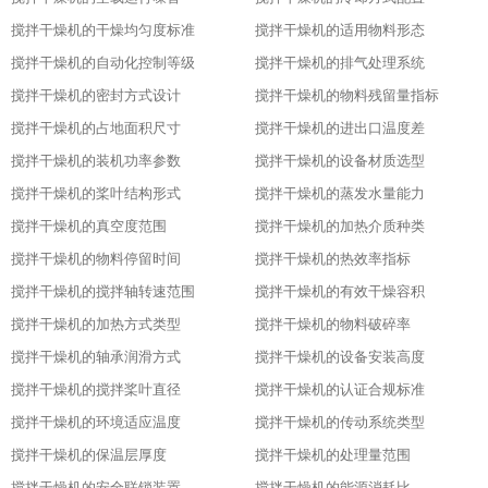
搅拌干燥机的干燥均匀度标准
搅拌干燥机的适用物料形态
搅拌干燥机的自动化控制等级
搅拌干燥机的排气处理系统
搅拌干燥机的密封方式设计
搅拌干燥机的物料残留量指标
搅拌干燥机的占地面积尺寸
搅拌干燥机的进出口温度差
搅拌干燥机的装机功率参数
搅拌干燥机的设备材质选型
搅拌干燥机的桨叶结构形式
搅拌干燥机的蒸发水量能力
搅拌干燥机的真空度范围
搅拌干燥机的加热介质种类
搅拌干燥机的物料停留时间
搅拌干燥机的热效率指标
搅拌干燥机的搅拌轴转速范围
搅拌干燥机的有效干燥容积
搅拌干燥机的加热方式类型
搅拌干燥机的物料破碎率
搅拌干燥机的轴承润滑方式
搅拌干燥机的设备安装高度
搅拌干燥机的搅拌桨叶直径
搅拌干燥机的认证合规标准
搅拌干燥机的环境适应温度
搅拌干燥机的传动系统类型
搅拌干燥机的保温层厚度
搅拌干燥机的处理量范围
搅拌干燥机的安全联锁装置
搅拌干燥机的能源消耗比