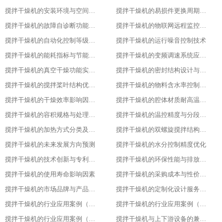
搅拌干燥机的安装环境与空间要求
搅拌干燥机的易损件更换周期与维护
搅拌干燥机的故障自诊断功能解析
搅拌干燥机的物联网远程监控系统搭建
搅拌干燥机的自动化控制等级划分
搅拌干燥机的运行噪音控制技术
搅拌干燥机的能耗指标与节能改造方案
搅拌干燥机的变频调速系统应用优势
搅拌干燥机的真空干燥功能实现原理
搅拌干燥机的密封结构设计与防泄漏技术
搅拌干燥机的搅拌桨叶结构优化方案
搅拌干燥机的物料含水率控制精度
搅拌干燥机的干燥效率影响因素分析
搅拌干燥机的腔体材质耐高温性能指标
搅拌干燥机的容积规格与处理量匹配
搅拌干燥机的温控精度与分段控温技术
搅拌干燥机的加热方式分类及适用场景
搅拌干燥机的双螺旋搅拌结构设计原理
搅拌干燥机的未来发展方向预测​
搅拌干燥机的水分控制精度优化​
搅拌干燥机的技术创新与专利成果​
搅拌干燥机的环保性能与排放标准​
搅拌干燥机的使用寿命影响因素​
搅拌干燥机的采购成本与性价比评估​
搅拌干燥机的市场品牌与产品对比​
搅拌干燥机的定制化设计服务范围​
搅拌干燥机的行业应用案例（化工行业）​
搅拌干燥机的行业应用案例（食品行业）
搅拌干燥机的行业应用案例（塑料行业）​
搅拌干燥机与上下游设备的兼容适配​