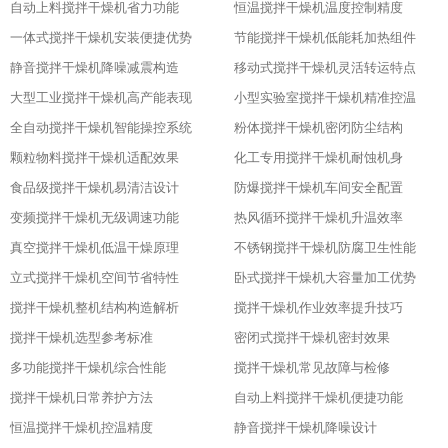
自动上料搅拌干燥机省力功能
恒温搅拌干燥机温度控制精度
一体式搅拌干燥机安装便捷优势
节能搅拌干燥机低能耗加热组件
静音搅拌干燥机降噪减震构造
移动式搅拌干燥机灵活转运特点
大型工业搅拌干燥机高产能表现
小型实验室搅拌干燥机精准控温
全自动搅拌干燥机智能操控系统
粉体搅拌干燥机密闭防尘结构
颗粒物料搅拌干燥机适配效果
化工专用搅拌干燥机耐蚀机身
食品级搅拌干燥机易清洁设计
防爆搅拌干燥机车间安全配置
变频搅拌干燥机无级调速功能
热风循环搅拌干燥机升温效率
真空搅拌干燥机低温干燥原理
不锈钢搅拌干燥机防腐卫生性能
立式搅拌干燥机空间节省特性
卧式搅拌干燥机大容量加工优势
搅拌干燥机整机结构构造解析
搅拌干燥机作业效率提升技巧
搅拌干燥机选型参考标准
密闭式搅拌干燥机密封效果
多功能搅拌干燥机综合性能
搅拌干燥机常见故障与检修
搅拌干燥机日常养护方法
自动上料搅拌干燥机便捷功能
恒温搅拌干燥机控温精度
静音搅拌干燥机降噪设计