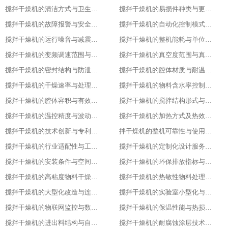
搅拌干燥机的清洁方式与卫生残留标准
搅拌干燥机的易损件种类与更换周期
搅拌干燥机的故障报警与安全保护功能
搅拌干燥机的自动化控制模式分类
搅拌干燥机的运行噪音与减震措施
搅拌干燥机的整机能耗与单位能耗标准
搅拌干燥机的变频调速范围与控制精度
搅拌干燥机的真空度范围与真空干燥效果
搅拌干燥机的密封结构与防泄漏等级
搅拌干燥机的腔体材质与耐温耐腐蚀性能
搅拌干燥机的干燥速率与处理量参数
搅拌干燥机的物料含水率控制范围
搅拌干燥机的腔体容积与有效装载率
搅拌干燥机的搅拌结构形式与适配物料
搅拌干燥机的温控精度与波动范围
搅拌干燥机的加热方式及热效率指标
搅拌干燥机的技术创新与专利技术应用
拌干燥机的整机可靠性与使用寿命
搅拌干燥机的行业适配性与工艺调整方案
搅拌干燥机的定制化设计服务范围
搅拌干燥机的安装条件与空间布局要求
搅拌干燥机的环保排放指标与净化措施
搅拌干燥机的高粘度物料干燥适配设计
搅拌干燥机的热敏性物料处理工艺优化
搅拌干燥机的大型化改造与连续生产能力
搅拌干燥机的实验室小型化与参数复刻性
搅拌干燥机的物联网监控与数据追溯能力
搅拌干燥机的保温性能与热损失率
搅拌干燥机的进出料结构与自动化适配
搅拌干燥机的耐腐蚀涂层技术与应用场景