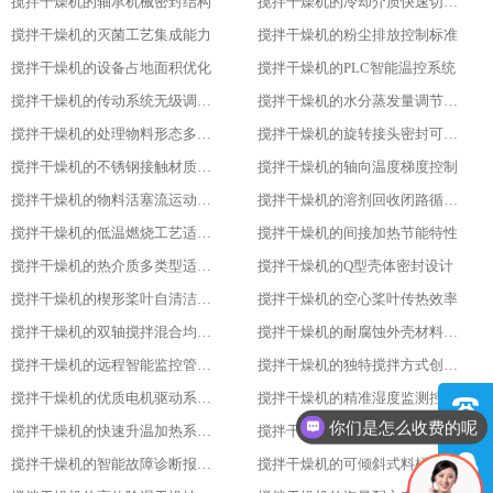
搅拌干燥机的轴承机械密封结构
搅拌干燥机的冷却介质快速切换设计
搅拌干燥机的灭菌工艺集成能力
搅拌干燥机的粉尘排放控制标准
搅拌干燥机的设备占地面积优化
搅拌干燥机的PLC智能温控系统
搅拌干燥机的传动系统无级调速功能
搅拌干燥机的水分蒸发量调节能力
搅拌干燥机的处理物料形态多样性
搅拌干燥机的旋转接头密封可靠性
搅拌干燥机的不锈钢接触材质防腐性
搅拌干燥机的轴向温度梯度控制
搅拌干燥机的物料活塞流运动特性
搅拌干燥机的溶剂回收闭路循环系统
搅拌干燥机的低温燃烧工艺适用性
搅拌干燥机的间接加热节能特性
搅拌干燥机的热介质多类型适配性
搅拌干燥机的Q型壳体密封设计
搅拌干燥机的楔形桨叶自清洁功能
搅拌干燥机的空心桨叶传热效率
搅拌干燥机的双轴搅拌混合均匀性
搅拌干燥机的耐腐蚀外壳材料选用
搅拌干燥机的远程智能监控管理能力
搅拌干燥机的独特搅拌方式创新设计
搅拌干燥机的优质电机驱动系统稳定性
搅拌干燥机的精准湿度监测控制功能
现在有优惠活动吗
搅拌干燥机的快速升温加热系统优势
搅拌干燥机的良好隔热保温性能特点
搅拌干燥机的智能故障诊断报警系统
搅拌干燥机的可倾斜式料桶便利设计亮点