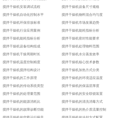
搅拌干燥机安装调试流程
搅拌干燥机设备尺寸规格
搅拌干燥机自动化控制水平
搅拌干燥机物料混合均匀度
搅拌干燥机环保排放标准
搅拌干燥机市场发展趋势
搅拌干燥机行业应用案例
搅拌干燥机能耗指标分析
搅拌干燥机能耗指标分析
搅拌干燥机密封性能要求
搅拌干燥机设备结构组成
搅拌干燥机处理物料范围
搅拌干燥机干燥周期时长
搅拌干燥机水分蒸发效率
搅拌干燥机温度控制精度
搅拌干燥机核心技术参数
搅拌干燥机搅拌结构设计
搅拌干燥机加热方式分类
搅拌干燥机的工作原理
搅拌干燥机的环境适应温度
搅拌干燥机的传动系统类型
搅拌干燥机的保温层厚度
搅拌干燥机的处理量范围
搅拌干燥机的安全联锁装置
搅拌干燥机的能源消耗比
搅拌干燥机的清洗消毒方式
搅拌干燥机的故障诊断功能
搅拌干燥机的热介质流量控制
搅拌干燥机的空载运行噪音
搅拌干燥机的冷却方式配置