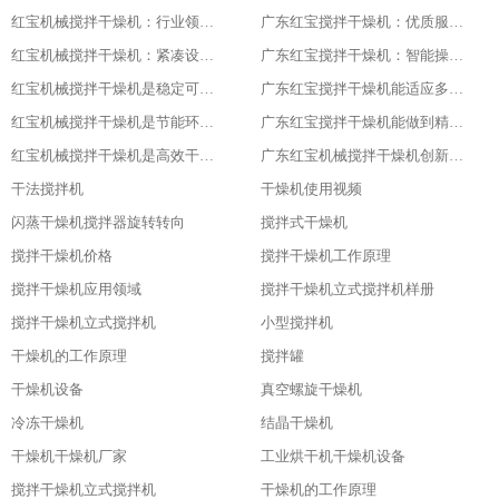
红宝机械搅拌干燥机：行业领先，值得信赖
广东红宝搅拌干燥机：优质服务，全程保障
红宝机械搅拌干燥机：紧凑设计，节省空间
广东红宝搅拌干燥机：智能操作，便捷高效
红宝机械搅拌干燥机是稳定可靠的伙伴
广东红宝搅拌干燥机能适应多种物料
红宝机械搅拌干燥机是节能环保新选择
广东红宝搅拌干燥机能做到精准控制，卓越品质
红宝机械搅拌干燥机是高效干燥的利器
广东红宝机械搅拌干燥机创新引领未来
干法搅拌机
干燥机使用视频
闪蒸干燥机搅拌器旋转转向
搅拌式干燥机
搅拌干燥机价格
搅拌干燥机工作原理
搅拌干燥机应用领域
搅拌干燥机立式搅拌机样册
搅拌干燥机立式搅拌机
小型搅拌机
干燥机的工作原理
搅拌罐
干燥机设备
真空螺旋干燥机
冷冻干燥机
结晶干燥机
干燥机干燥机厂家
工业烘干机干燥机设备
搅拌干燥机立式搅拌机
干燥机的工作原理