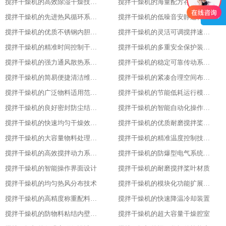
搅拌干燥机的高效除湿干燥技术应用
搅拌干燥机的海量配方存储管理能力
搅拌干燥机的先进热风循环系统设计
搅拌干燥机的低噪音安静运行表现特色
搅拌干燥机的优质不锈钢内胆材质优势
搅拌干燥机的灵活可调搅拌速度功能
搅拌干燥机的精准时间控制干燥策略
搅拌干燥机的多重安全保护装置配置
搅拌干燥机的强力通风散热系统功能
搅拌干燥机的稳定可靠传动系统性能
搅拌干燥机的简易便捷清洁维护方式
搅拌干燥机的紧凑合理空间布局设计
搅拌干燥机的广泛物料适用范围表现
搅拌干燥机的节能低耗运行模式特点
搅拌干燥机的良好密封防尘结构设计
搅拌干燥机的智能自动化操作流程设计
搅拌干燥机的快速均匀干燥效果呈现
搅拌干燥机的优质耐磨搅拌桨叶材质
搅拌干燥机的大容量物料处理能力优势
搅拌干燥机的精准温度控制技术亮点
搅拌干燥机的高效搅拌动力系统特性
搅拌干燥机的防爆型电气系统配置
搅拌干燥机的智能操作界面设计
搅拌干燥机的耐磨搅拌桨叶材质
搅拌干燥机的均匀热风分布技术
搅拌干燥机的模块化功能扩展设计
搅拌干燥机的高精度称重配料系统
搅拌干燥机的快速降温冷却装置
搅拌干燥机的防物料粘结内壁处理
搅拌干燥机的超大容量干燥腔室