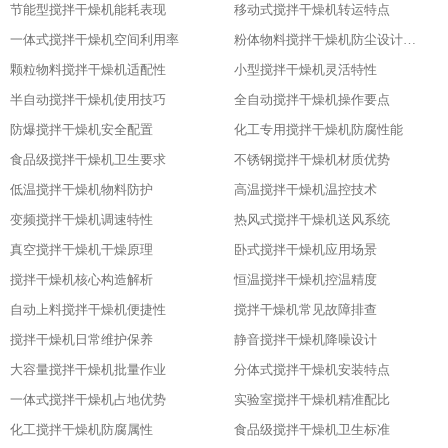
节能型搅拌干燥机能耗表现
移动式搅拌干燥机转运特点
一体式搅拌干燥机空间利用率
粉体物料搅拌干燥机防尘设计粉体物料搅拌干燥机防尘设计
颗粒物料搅拌干燥机适配性
小型搅拌干燥机灵活特性
半自动搅拌干燥机使用技巧
全自动搅拌干燥机操作要点
防爆搅拌干燥机安全配置
化工专用搅拌干燥机防腐性能
食品级搅拌干燥机卫生要求
不锈钢搅拌干燥机材质优势
低温搅拌干燥机物料防护
高温搅拌干燥机温控技术
变频搅拌干燥机调速特性
热风式搅拌干燥机送风系统
真空搅拌干燥机干燥原理
卧式搅拌干燥机应用场景
搅拌干燥机核心构造解析
恒温搅拌干燥机控温精度
自动上料搅拌干燥机便捷性
搅拌干燥机常见故障排查
搅拌干燥机日常维护保养
静音搅拌干燥机降噪设计
大容量搅拌干燥机批量作业
分体式搅拌干燥机安装特点
一体式搅拌干燥机占地优势
实验室搅拌干燥机精准配比
化工搅拌干燥机防腐属性
食品级搅拌干燥机卫生标准