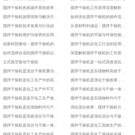
搅拌干燥机热风循环系统效率研究
搅拌干燥机工作原理深度解析
搅拌干燥机故障排除与解决方案大全
如何优化搅拌干燥机的操作流程以提升产品质量
搅拌干燥机技术发展与行业趋势分析
从原材料到成品：搅拌干燥机在食品行业的全流程应用
搅拌干燥机维护与保养的实用指南
搅拌干燥机的节能与环保性能探究
创新科技驱动：搅拌干燥机的智能化升级
搅拌干燥机在化工行业的应用实例
如何选择合适的搅拌干燥机以提高生产效率
深度解析搅拌干燥机的工作原理与应用
立式真空振动干燥机
搅拌干燥机是一站式高效混合与干燥解决方案
搅拌干燥机是混合干燥双重功效，化工生产新助力，提升产品质量
搅拌干燥机是实现物料高效干燥的创新之选，提升产品质量
搅拌干燥机是化工生产中的高效混合与干燥专家，提升产品质量
搅拌干燥机是强化干燥效果，提升产品质量的关键
搅拌干燥机是化工生产中不可或缺的高效工具
搅拌干燥机是混合与干燥一体化的创新解决方案
搅拌干燥机是提升化工生产效率的得力助手
搅拌干燥机是实现物料均匀干燥的专业设备
搅拌干燥机是实现物料均匀干燥的专业设备
强化混合效果，搅拌干燥机引领化工新潮流
搅拌干燥机是高效混合与干燥新标杆
搅拌干燥机是强化混合与干燥效果的理想设备
搅拌干燥机是混合与干燥一体化的高效利器
搅拌干燥机是化工高效生产的得力助手
搅拌干燥机是化工生产中的高效干燥与混合专家
搅拌干燥机是化工领域的卓越干燥利器