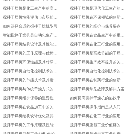
搅拌干燥机是化工生产中的高效利器
搅拌干燥机是现代化工生产的得力助手
搅拌干燥机性能评估与市场前景分析
搅拌干燥机在环保领域的创新应用
如何选择合适的搅拌干燥机型号
搅拌干燥机的维护与保养要点
智能搅拌干燥机是自动化生产的新趋势
搅拌干燥机在食品生产中的重要作用
搅拌干燥机结构设计及其性能优化
搅拌干燥机在化工行业的应用实践
搅拌干燥机的工作原理与优势分析
搅拌干燥机是高效节能的干燥新选择
搅拌干燥机环保性能及其对绿色生产的意义
搅拌干燥机生产效率提升的关键因素
搅拌干燥机自动化控制技术的探索与实践
搅拌干燥机自动化控制技术的探索与实践
搅拌干燥机的节能技术及其发展趋势
搅拌干燥机在制药行业的创新应用
搅拌干燥机与传统干燥方式的比较与优势分析
搅拌干燥机常见故障及解决方案
搅拌干燥机维护保养的重要性及实施方法
如何提高搅拌干燥机的热效率与干燥效果
搅拌干燥机在食品加工中的关键作用
搅拌干燥机操作指南是从入门到精通
搅拌干燥机结构设计优化及其影响研究
搅拌干燥机在化工行业的应用及优势分析
搅拌干燥机的工作原理及性能特点详解
搅拌干燥机重塑工业价值链的重要一环
搅拌干燥机引领工业4.0时代的核心设备
搅拌干燥机塑造未来工业生产新格局的重要工具