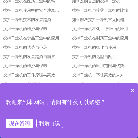
搅拌干燥机在医药工业中的特殊应用
如何选购合适的搅拌干燥机
搅拌干燥机使用中的安全注意事项
搅拌干燥机与喷雾干燥机的比较
搅拌干燥机技术的发展趋势
如何解决搅拌干燥机常见问题
搅拌干燥机的维护与保养
搅拌干燥机在化工行业中的应用
搅拌干燥机在食品工业中的应用
搅拌干燥机在制药工业中的应用
搅拌干燥机的优势与不足
搅拌干燥机的操作与使用
搅拌干燥机的发展趋势与前景
搅拌干燥机的选型与配置
搅拌干燥机的维护与保养
搅拌干燥机的应用范围与优势
搅拌干燥机的工作原理与高效节能的证明
搅拌干燥机：环保高效的未来工业之星
搅拌干燥机的创新设计：环保与高效的基石
提高搅拌干燥机效率的策略
×
搅拌干燥机：环保与高效并肩
搅拌干燥机：环保与高效的完美结合
欢迎来到本网站，请问有什么可以帮您？
搅拌干燥机：一机解决多种干燥问题
如何通过搅拌干燥机提高生产效率
搅拌干燥机：工业生产中的瑞士军刀
搅拌干燥机：适应各种生产需求的利器
搅拌干燥机：环保与高效的完美结合
了解搅拌干燥机的工作原理
现在咨询
稍后再说
搅拌干燥机的维护和保养
如何选择适合您需求的搅拌干燥机
网站首页
产品中心
工程案例
联系我们