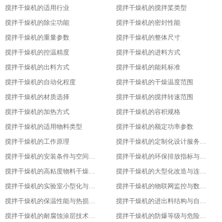
搅拌干燥机的适用行业
搅拌干燥机的搅拌桨类型
搅拌干燥机的除尘功能
搅拌干燥机的密封性能
搅拌干燥机的重量参数
搅拌干燥机的整体尺寸
搅拌干燥机的控温精度
搅拌干燥机的进料方式
搅拌干燥机的出料方式
搅拌干燥机的能耗标准
搅拌干燥机的自动化程度
搅拌干燥机的干燥温度范围
搅拌干燥机的材质选择
搅拌干燥机的搅拌转速范围
搅拌干燥机的加热方式
搅拌干燥机的容积规格
搅拌干燥机的适用物料类型
搅拌干燥机的额定功率参数
搅拌干燥机的工作原理
搅拌干燥机的定制化设计服务范围
搅拌干燥机的安装条件与空间布局要求
搅拌干燥机的环保排放指标与净化措施
搅拌干燥机的高粘度物料干燥适配设计
搅拌干燥机的大型化改造与连续生产能力
搅拌干燥机的实验室小型化与参数复刻性
搅拌干燥机的物联网监控与数据追溯能力
搅拌干燥机的保温性能与热损失率
搅拌干燥机的进出料结构与自动化适配
搅拌干燥机的耐腐蚀涂层技术与应用场景
搅拌干燥机的防爆等级与危险环境适配性