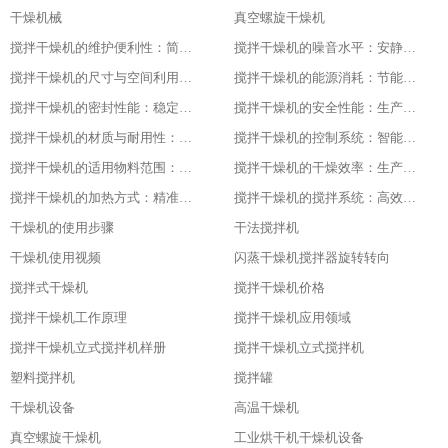
干燥机械
真空螺旋干燥机
搅拌干燥机的维护便利性：简单易操作
搅拌干燥机的噪音水平：安静的工作环境
搅拌干燥机的尺寸与空间利用：灵活适应不同场地
搅拌干燥机的能源消耗：节能与高效的平衡
搅拌干燥机的密封性能：稳定干燥的关键
搅拌干燥机的安全性能：生产中的首要保障
搅拌干燥机的材质与耐用性：品质的坚实基础
搅拌干燥机的控制系统：智能化的操作体验
搅拌干燥机的适用物料范围：广泛的适应性
搅拌干燥机的干燥效率：生产效益的保障
搅拌干燥机的加热方式：精准控温的关键
搅拌干燥机的搅拌系统：高效混合的核心
干燥机的使用步骤
干法搅拌机
干燥机使用视频
闪蒸干燥机搅拌器旋转转向
搅拌式干燥机
搅拌干燥机价格
搅拌干燥机工作原理
搅拌干燥机应用领域
搅拌干燥机立式搅拌机样册
搅拌干燥机立式搅拌机
塑料搅拌机
搅拌罐
干燥机设备
高温干燥机
真空螺旋干燥机
工业烘干机干燥机设备