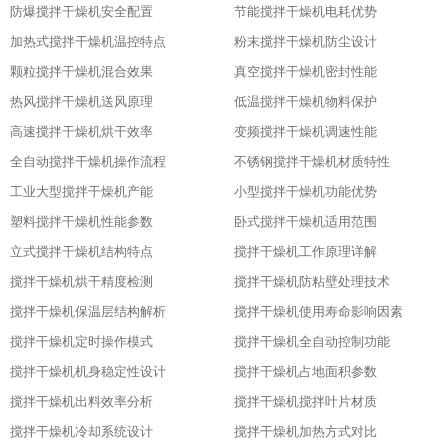
防爆搅拌干燥机安全配置
节能搅拌干燥机电耗优势
加热式搅拌干燥机温控特点
粉末搅拌干燥机防尘设计
颗粒搅拌干燥机混合效果
真空搅拌干燥机密封性能
热风搅拌干燥机送风原理
低温搅拌干燥机物料保护
高速搅拌干燥机烘干效率
变频搅拌干燥机调速性能
全自动搅拌干燥机操作流程
不锈钢搅拌干燥机材质特性
工业大型搅拌干燥机产能
小型搅拌干燥机功能优势
塑料搅拌干燥机性能参数
卧式搅拌干燥机适用范围
立式搅拌干燥机结构特点
搅拌干燥机工作原理详解
搅拌干燥机烘干精度检测
搅拌干燥机防粘壁处理技术
搅拌干燥机保温层结构解析
搅拌干燥机使用寿命影响因素
搅拌干燥机定时操作模式
搅拌干燥机全自动控制功能
搅拌干燥机机身稳定性设计
搅拌干燥机占地面积参数
搅拌干燥机出料效率分析
搅拌干燥机搅拌叶片材质
搅拌干燥机冷却系统设计
搅拌干燥机加热方式对比