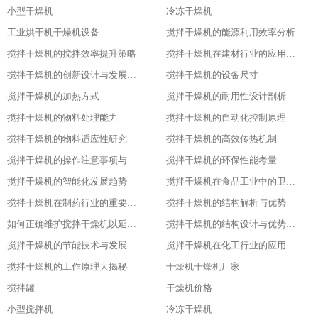
小型干燥机
冷冻干燥机
工业烘干机干燥机设备
搅拌干燥机的能源利用效率分析
搅拌干燥机的搅拌效率提升策略
搅拌干燥机在建材行业的应用特点
搅拌干燥机的创新设计与发展历程
搅拌干燥机的设备尺寸
搅拌干燥机的加热方式
搅拌干燥机的耐用性设计剖析
搅拌干燥机的物料处理能力
搅拌干燥机的自动化控制原理
搅拌干燥机的物料适应性研究
搅拌干燥机的高效传热机制
搅拌干燥机的操作注意事项与安全保障
搅拌干燥机的环保性能考量
搅拌干燥机的智能化发展趋势
搅拌干燥机在食品工业中的卫生设计
搅拌干燥机在制药行业的重要应用
搅拌干燥机的结构解析与优势
如何正确维护搅拌干燥机以延长其使用寿命
搅拌干燥机的结构设计与优势分析
搅拌干燥机的节能技术与发展趋势
搅拌干燥机在化工行业的应用
搅拌干燥机的工作原理大揭秘
干燥机干燥机厂家
搅拌罐
干燥机价格
小型搅拌机
冷冻干燥机