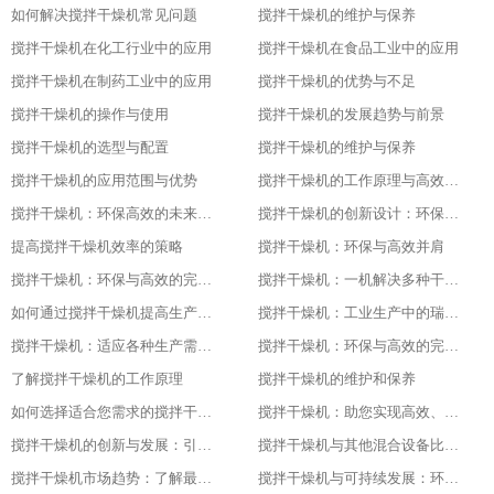
如何解决搅拌干燥机常见问题
搅拌干燥机的维护与保养
搅拌干燥机在化工行业中的应用
搅拌干燥机在食品工业中的应用
搅拌干燥机在制药工业中的应用
搅拌干燥机的优势与不足
搅拌干燥机的操作与使用
搅拌干燥机的发展趋势与前景
搅拌干燥机的选型与配置
搅拌干燥机的维护与保养
搅拌干燥机的应用范围与优势
搅拌干燥机的工作原理与高效节能的证明
搅拌干燥机：环保高效的未来工业之星
搅拌干燥机的创新设计：环保与高效的基石
提高搅拌干燥机效率的策略
搅拌干燥机：环保与高效并肩
搅拌干燥机：环保与高效的完美结合
搅拌干燥机：一机解决多种干燥问题
如何通过搅拌干燥机提高生产效率
搅拌干燥机：工业生产中的瑞士军刀
搅拌干燥机：适应各种生产需求的利器
搅拌干燥机：环保与高效的完美结合
了解搅拌干燥机的工作原理
搅拌干燥机的维护和保养
如何选择适合您需求的搅拌干燥机
搅拌干燥机：助您实现高效、低成本的干燥体验
搅拌干燥机的创新与发展：引领未来的技术进步随着科技的不断发展和进步
搅拌干燥机与其他混合设备比较：找出最适合您需求的设备
搅拌干燥机市场趋势：了解最新的技术与产品发展
搅拌干燥机与可持续发展：环保与节能的最佳实践