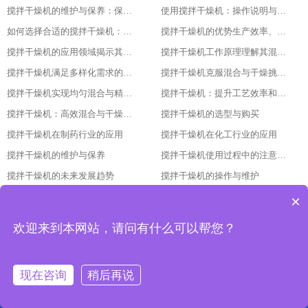
搅拌干燥机的维护与保养：保持设备长期稳定运行的关键
使用搅拌干燥机：操作说明与安全注意事项
如何选择合适的搅拌干燥机：指南与建议
搅拌干燥机的优势生产效率、产品质量与经济效益的结合
搅拌干燥机的应用领域揭示其广泛的使用范围
搅拌干燥机工作原理理解其混合与干燥过程的细节
搅拌干燥机满足多样化需求的强大工具
搅拌干燥机克服混合与干燥挑战的关键
搅拌干燥机实现均匀混合与精确控制的秘诀
搅拌干燥机：提升工艺效率和产量的必备设备
搅拌干燥机：高效混合与干燥的理想选择
搅拌干燥机的选型与购买
搅拌干燥机在制药行业的应用
搅拌干燥机在化工行业的应用
搅拌干燥机的维护与保养
搅拌干燥机使用过程中的注意事项
搅拌干燥机的未来发展趋势
搅拌干燥机的操作与维护
搅拌干燥机的原理与构造
搅拌干燥机的种类与特点
×
搅拌干燥机：提升生产效率与品质的重要设备
搅拌干燥机的发展趋势与技术革新
欢迎来到本网站，请问有什么可以帮您？
搅拌干燥机的调试与维护方法
搅拌干燥机的应用领域与优势分析
搅拌干燥机的选型依据与使用要点
搅拌干燥机的原理与结构：让干燥更高效的设备解析
现在咨询
稍后再说
搅拌干燥机立式揽拌机3吨加热功率多大
搅拌干燥机工作原理
网站首页
产品中心
工程案例
联系我们
搅拌干燥机干燥大豆
搅拌干燥机立式揽拌机3吨加热功率多大