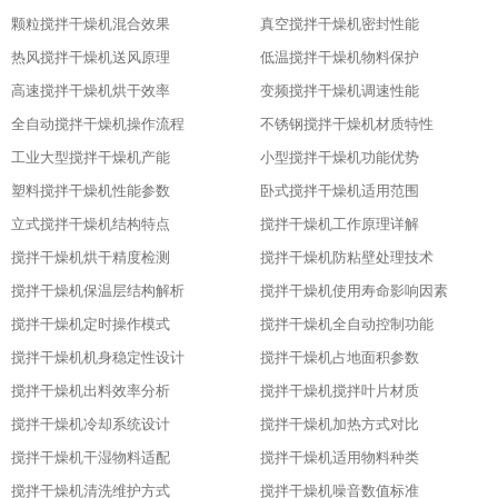
颗粒搅拌干燥机混合效果
真空搅拌干燥机密封性能
热风搅拌干燥机送风原理
低温搅拌干燥机物料保护
高速搅拌干燥机烘干效率
变频搅拌干燥机调速性能
全自动搅拌干燥机操作流程
不锈钢搅拌干燥机材质特性
工业大型搅拌干燥机产能
小型搅拌干燥机功能优势
塑料搅拌干燥机性能参数
卧式搅拌干燥机适用范围
立式搅拌干燥机结构特点
搅拌干燥机工作原理详解
搅拌干燥机烘干精度检测
搅拌干燥机防粘壁处理技术
搅拌干燥机保温层结构解析
搅拌干燥机使用寿命影响因素
搅拌干燥机定时操作模式
搅拌干燥机全自动控制功能
搅拌干燥机机身稳定性设计
搅拌干燥机占地面积参数
搅拌干燥机出料效率分析
搅拌干燥机搅拌叶片材质
搅拌干燥机冷却系统设计
搅拌干燥机加热方式对比
搅拌干燥机干湿物料适配
搅拌干燥机适用物料种类
搅拌干燥机清洗维护方式
搅拌干燥机噪音数值标准