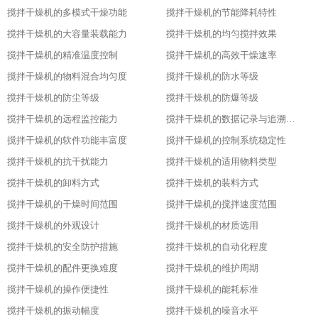
搅拌干燥机的多模式干燥功能
搅拌干燥机的节能降耗特性
搅拌干燥机的大容量装载能力
搅拌干燥机的均匀搅拌效果
搅拌干燥机的精准温度控制
搅拌干燥机的高效干燥速率
搅拌干燥机的物料混合均匀度
搅拌干燥机的防水等级
搅拌干燥机的防尘等级
搅拌干燥机的防爆等级
搅拌干燥机的远程监控能力
搅拌干燥机的数据记录与追溯功能
搅拌干燥机的软件功能丰富度
搅拌干燥机的控制系统稳定性
搅拌干燥机的抗干扰能力
搅拌干燥机的适用物料类型
搅拌干燥机的卸料方式
搅拌干燥机的装料方式
搅拌干燥机的干燥时间范围
搅拌干燥机的搅拌速度范围
搅拌干燥机的外观设计
搅拌干燥机的材质选用
搅拌干燥机的安全防护措施
搅拌干燥机的自动化程度
搅拌干燥机的配件更换难度
搅拌干燥机的维护周期
搅拌干燥机的操作便捷性
搅拌干燥机的能耗标准
搅拌干燥机的振动幅度
搅拌干燥机的噪音水平