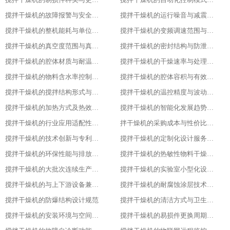
搅拌干燥机的故障报警与安全保护功能
搅拌干燥机的运行噪音与减震措施
搅拌干燥机的整机能耗与单位能耗标准
搅拌干燥机的变频调速范围与控制精度
搅拌干燥机的真空度范围与真空干燥效果
搅拌干燥机的密封结构与防泄漏等级
搅拌干燥机的腔体材质与耐温耐腐蚀性能
搅拌干燥机的干燥速率与处理量参数
搅拌干燥机的物料含水率控制范围
搅拌干燥机的腔体容积与有效装载率
搅拌干燥机的搅拌结构形式与适配物料
搅拌干燥机的温控精度与波动范围
搅拌干燥机的加热方式及热效率指标
搅拌干燥机的智能化发展趋势预测
搅拌干燥机的行业应用适配性调整
拌干燥机的采购成本与性价比评估
搅拌干燥机的技术创新与专利成果
搅拌干燥机的定制化设计服务范围
搅拌干燥机的环保性能与排放标准
搅拌干燥机的热敏性物料干燥工艺优化
搅拌干燥机的大批次连续生产改造
搅拌干燥机的实验室小型化设计要点
搅拌干燥机的与上下游设备兼容适配方案
搅拌干燥机的耐腐蚀涂层技术应用
搅拌干燥机的防爆结构设计规范
搅拌干燥机的清洁方式与卫生标准
搅拌干燥机的安装环境与空间要求
搅拌干燥机的易损件更换周期与维护