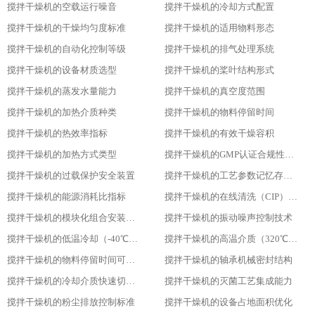
搅拌干燥机的空载运行噪音
搅拌干燥机的冷却方式配置
搅拌干燥机的干燥均匀度标准
搅拌干燥机的适用物料形态
搅拌干燥机的自动化控制等级
搅拌干燥机的排气处理系统
搅拌干燥机的设备材质选型
搅拌干燥机的桨叶结构形式
搅拌干燥机的蒸发水量能力
搅拌干燥机的真空度范围
搅拌干燥机的加热介质种类
搅拌干燥机的物料停留时间
搅拌干燥机的热效率指标
搅拌干燥机的有效干燥容积
搅拌干燥机的加热方式类型
搅拌干燥机的GMP认证合规性设计
搅拌干燥机的过载保护安全装置
搅拌干燥机的工艺参数记忆存储功能
搅拌干燥机的能源消耗比指标
搅拌干燥机的在线清洗（CIP）功能
搅拌干燥机的模块化组合安装方式
搅拌干燥机的振动噪声控制技术
搅拌干燥机的低温冷却（-40℃）适用性
搅拌干燥机的高温介质（320℃）耐受性
搅拌干燥机的物料停留时间可调性
搅拌干燥机的轴承机械密封结构
搅拌干燥机的冷却介质快速切换设计
搅拌干燥机的灭菌工艺集成能力
搅拌干燥机的粉尘排放控制标准
搅拌干燥机的设备占地面积优化