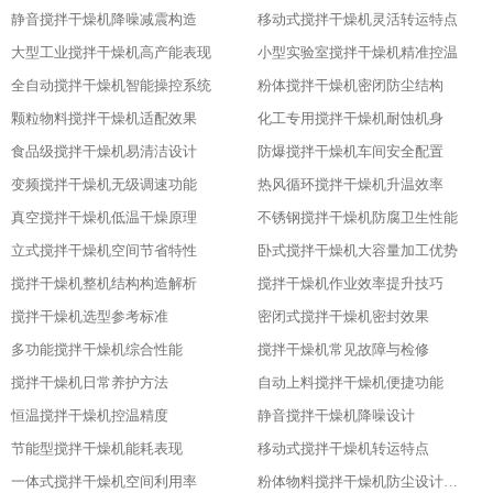
静音搅拌干燥机降噪减震构造
移动式搅拌干燥机灵活转运特点
大型工业搅拌干燥机高产能表现
小型实验室搅拌干燥机精准控温
全自动搅拌干燥机智能操控系统
粉体搅拌干燥机密闭防尘结构
颗粒物料搅拌干燥机适配效果
化工专用搅拌干燥机耐蚀机身
食品级搅拌干燥机易清洁设计
防爆搅拌干燥机车间安全配置
变频搅拌干燥机无级调速功能
热风循环搅拌干燥机升温效率
真空搅拌干燥机低温干燥原理
不锈钢搅拌干燥机防腐卫生性能
立式搅拌干燥机空间节省特性
卧式搅拌干燥机大容量加工优势
搅拌干燥机整机结构构造解析
搅拌干燥机作业效率提升技巧
搅拌干燥机选型参考标准
密闭式搅拌干燥机密封效果
多功能搅拌干燥机综合性能
搅拌干燥机常见故障与检修
搅拌干燥机日常养护方法
自动上料搅拌干燥机便捷功能
恒温搅拌干燥机控温精度
静音搅拌干燥机降噪设计
节能型搅拌干燥机能耗表现
移动式搅拌干燥机转运特点
一体式搅拌干燥机空间利用率
粉体物料搅拌干燥机防尘设计粉体物料搅拌干燥机防尘设计