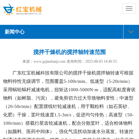
切
换
导
航
新闻中心
搅拌干燥机的搅拌轴转速范围
来源：www.gzjiaobanji.com
发布时间：
2025-08-03 14:46:53
广东红宝机械科技有限公司的搅拌干燥机搅拌轴转速可根据
物料特性无级调节，范围覆盖5-100r/min。低速型（5-20r/min）
采用蜗轮蜗杆减速电机，扭矩达1000-5000N·m，适配高粘度膏状
物料（如树脂、污泥），避免剪切力过大导致物料变性；中速型
（20-50r/min）配置摆线针轮减速机，用于颗粒料（如石英砂、
化肥）干燥，桨叶线速度1.5-3m/s，促进均匀传热；高速型（50-
100r/min）搭载行星齿轮减速机，配合分散桨叶，适合粉体物料
（如颜料、医药中间体），强化气流扰动加速水分蒸发。转速控