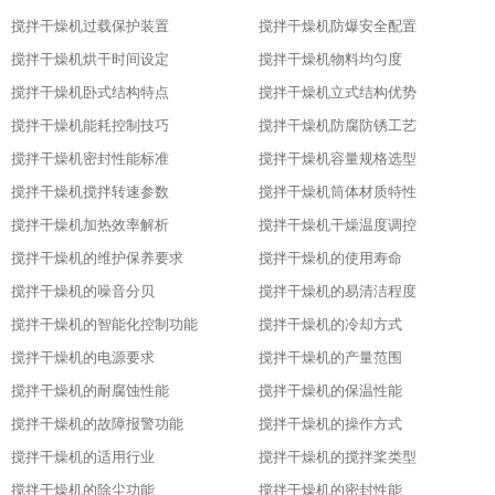
搅拌干燥机过载保护装置
搅拌干燥机防爆安全配置
搅拌干燥机烘干时间设定
搅拌干燥机物料均匀度
搅拌干燥机卧式结构特点
搅拌干燥机立式结构优势
搅拌干燥机能耗控制技巧
搅拌干燥机防腐防锈工艺
搅拌干燥机密封性能标准
搅拌干燥机容量规格选型
搅拌干燥机搅拌转速参数
搅拌干燥机筒体材质特性
搅拌干燥机加热效率解析
搅拌干燥机干燥温度调控
搅拌干燥机的维护保养要求
搅拌干燥机的使用寿命
搅拌干燥机的噪音分贝
搅拌干燥机的易清洁程度
搅拌干燥机的智能化控制功能
搅拌干燥机的冷却方式
搅拌干燥机的电源要求
搅拌干燥机的产量范围
搅拌干燥机的耐腐蚀性能
搅拌干燥机的保温性能
搅拌干燥机的故障报警功能
搅拌干燥机的操作方式
搅拌干燥机的适用行业
搅拌干燥机的搅拌桨类型
搅拌干燥机的除尘功能
搅拌干燥机的密封性能