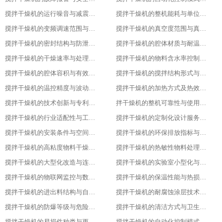
搅拌干燥机的运行噪音与减震措施
搅拌干燥机的整机能耗与单位能耗标准
搅拌干燥机的变频调速范围与控制精度
搅拌干燥机的真空度范围与真空干燥效果
搅拌干燥机的密封结构与防泄漏等级
搅拌干燥机的腔体材质与耐温耐腐蚀性能
搅拌干燥机的干燥速率与处理量参数
搅拌干燥机的物料含水率控制范围
搅拌干燥机的腔体容积与有效装载率
搅拌干燥机的搅拌结构形式与适配物料
搅拌干燥机的温控精度与波动范围
搅拌干燥机的加热方式及热效率指标
搅拌干燥机的技术创新与专利技术应用
拌干燥机的整机可靠性与使用寿命
搅拌干燥机的行业适配性与工艺调整方案
搅拌干燥机的定制化设计服务范围
搅拌干燥机的安装条件与空间布局要求
搅拌干燥机的环保排放指标与净化措施
搅拌干燥机的高粘度物料干燥适配设计
搅拌干燥机的热敏性物料处理工艺优化
搅拌干燥机的大型化改造与连续生产能力
搅拌干燥机的实验室小型化与参数复刻性
搅拌干燥机的物联网监控与数据追溯能力
搅拌干燥机的保温性能与热损失率
搅拌干燥机的进出料结构与自动化适配
搅拌干燥机的耐腐蚀涂层技术与应用场景
搅拌干燥机的防爆等级与危险环境适配性
搅拌干燥机的清洁方式与卫生残留标准
搅拌干燥机的易损件种类与更换周期
搅拌干燥机的自动化控制模式分类