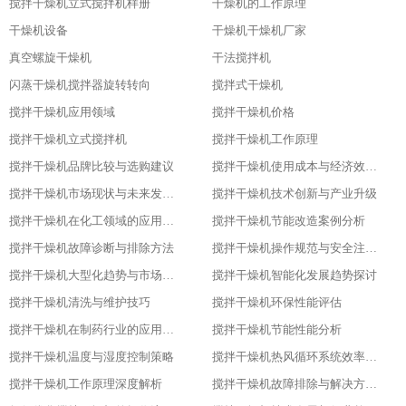
搅拌干燥机立式搅拌机样册
干燥机的工作原理
干燥机设备
干燥机干燥机厂家
真空螺旋干燥机
干法搅拌机
闪蒸干燥机搅拌器旋转转向
搅拌式干燥机
搅拌干燥机应用领域
搅拌干燥机价格
搅拌干燥机立式搅拌机
搅拌干燥机工作原理
搅拌干燥机品牌比较与选购建议
搅拌干燥机使用成本与经济效益分析
搅拌干燥机市场现状与未来发展趋势
搅拌干燥机技术创新与产业升级
搅拌干燥机在化工领域的应用实践
搅拌干燥机节能改造案例分析
搅拌干燥机故障诊断与排除方法
搅拌干燥机操作规范与安全注意事项
搅拌干燥机大型化趋势与市场应用
搅拌干燥机智能化发展趋势探讨
搅拌干燥机清洗与维护技巧
搅拌干燥机环保性能评估
搅拌干燥机在制药行业的应用与优化
搅拌干燥机节能性能分析
搅拌干燥机温度与湿度控制策略
搅拌干燥机热风循环系统效率研究
搅拌干燥机工作原理深度解析
搅拌干燥机故障排除与解决方案大全