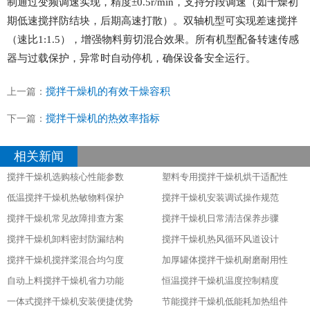
制通过变频调速实现，精度±0.5r/min，支持分段调速（如干燥初
期低速搅拌防结块，后期高速打散）。双轴机型可实现差速搅拌
（速比1:1.5），增强物料剪切混合效果。所有机型配备转速传感
器与过载保护，异常时自动停机，确保设备安全运行。
搅拌干燥机的有效干燥容积
上一篇：
搅拌干燥机的热效率指标
下一篇：
相关新闻
搅拌干燥机选购核心性能参数
塑料专用搅拌干燥机烘干适配性
低温搅拌干燥机热敏物料保护
搅拌干燥机安装调试操作规范
搅拌干燥机常见故障排查方案
搅拌干燥机日常清洁保养步骤
搅拌干燥机卸料密封防漏结构
搅拌干燥机热风循环风道设计
搅拌干燥机搅拌桨混合均匀度
加厚罐体搅拌干燥机耐磨耐用性
自动上料搅拌干燥机省力功能
恒温搅拌干燥机温度控制精度
一体式搅拌干燥机安装便捷优势
节能搅拌干燥机低能耗加热组件