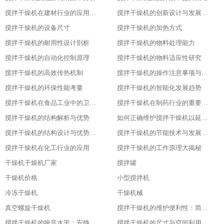
搅拌干燥机在建材行业的应用特点
搅拌干燥机的创新设计与发展历程
搅拌干燥机的设备尺寸
搅拌干燥机的加热方式
搅拌干燥机的耐用性设计剖析
搅拌干燥机的物料处理能力
搅拌干燥机的自动化控制原理
搅拌干燥机的物料适应性研究
搅拌干燥机的高效传热机制
搅拌干燥机的操作注意事项与安全保障
搅拌干燥机的环保性能考量
搅拌干燥机的智能化发展趋势
搅拌干燥机在食品工业中的卫生设计
搅拌干燥机在制药行业的重要应用
搅拌干燥机的结构解析与优势
如何正确维护搅拌干燥机以延长其使用寿命
搅拌干燥机的结构设计与优势分析
搅拌干燥机的节能技术与发展趋势
搅拌干燥机在化工行业的应用
搅拌干燥机的工作原理大揭秘
干燥机干燥机厂家
搅拌罐
干燥机价格
小型搅拌机
冷冻干燥机
干燥机械
真空螺旋干燥机
搅拌干燥机的维护便利性：简单易操作
搅拌干燥机的噪音水平：安静的工作环境
搅拌干燥机的尺寸与空间利用：灵活适应不同场地