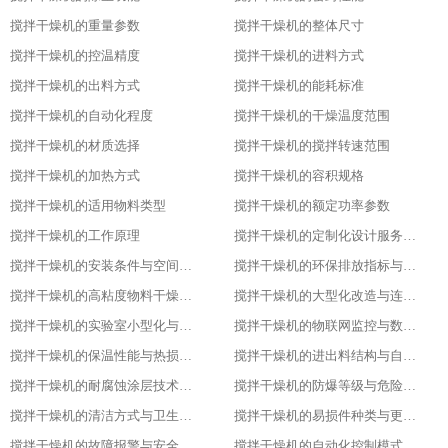
搅拌干燥机的重量参数
搅拌干燥机的整体尺寸
搅拌干燥机的控温精度
搅拌干燥机的进料方式
搅拌干燥机的出料方式
搅拌干燥机的能耗标准
搅拌干燥机的自动化程度
搅拌干燥机的干燥温度范围
搅拌干燥机的材质选择
搅拌干燥机的搅拌转速范围
搅拌干燥机的加热方式
搅拌干燥机的容积规格
搅拌干燥机的适用物料类型
搅拌干燥机的额定功率参数
搅拌干燥机的工作原理
搅拌干燥机的定制化设计服务范围
搅拌干燥机的安装条件与空间布局要求
搅拌干燥机的环保排放指标与净化措施
搅拌干燥机的高粘度物料干燥适配设计
搅拌干燥机的大型化改造与连续生产能力
搅拌干燥机的实验室小型化与参数复刻性
搅拌干燥机的物联网监控与数据追溯能力
搅拌干燥机的保温性能与热损失率
搅拌干燥机的进出料结构与自动化适配
搅拌干燥机的耐腐蚀涂层技术与应用场景
搅拌干燥机的防爆等级与危险环境适配性
搅拌干燥机的清洁方式与卫生残留标准
搅拌干燥机的易损件种类与更换周期
搅拌干燥机的故障报警与安全保护功能
搅拌干燥机的自动化控制模式分类