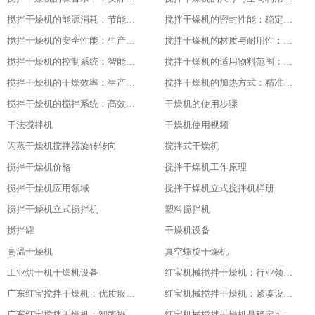
搅拌干燥机的能源消耗：节能与高效的平衡
搅拌干燥机的密封性能：稳定干燥的关键
搅拌干燥机的安全性能：生产中的首要保障
搅拌干燥机的材质与耐用性：品质的坚实基础
搅拌干燥机的控制系统：智能化的操作体验
搅拌干燥机的适用物料范围：广泛的适应性
搅拌干燥机的干燥效率：生产效益的保障
搅拌干燥机的加热方式：精准控温的关键
搅拌干燥机的搅拌系统：高效混合的核心
干燥机的使用步骤
干法搅拌机
干燥机使用视频
闪蒸干燥机搅拌器旋转转向
搅拌式干燥机
搅拌干燥机价格
搅拌干燥机工作原理
搅拌干燥机应用领域
搅拌干燥机立式搅拌机样册
搅拌干燥机立式搅拌机
塑料搅拌机
搅拌罐
干燥机设备
高温干燥机
真空螺旋干燥机
工业烘干机干燥机设备
红宝机械搅拌干燥机：行业领先，值得信赖
广东红宝搅拌干燥机：优质服务，全程保障
红宝机械搅拌干燥机：紧凑设计，节省空间
广东红宝搅拌干燥机：智能操作，便捷高效
红宝机械搅拌干燥机是稳定可靠的伙伴