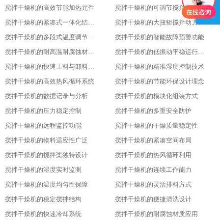
搅拌干燥机的高效节能加热元件
搅拌干燥机的可调节搅拌速度功能
搅拌干燥机的紧凑式一体化结构布局
搅拌干燥机的大扭矩搅拌动力输出
搅拌干燥机的多段式温度调节模式
搅拌干燥机的智能故障预警功能
搅拌干燥机的耐高温耐腐蚀材质选用
搅拌干燥机的低振动平稳运行特性
搅拌干燥机的快速上料与卸料设计
搅拌干燥机的精准湿度控制技术
搅拌干燥机的高效热风循环系统
搅拌干燥机的节能环保设计理念
搅拌干燥机的数据记录与分析
搅拌干燥机的模块化组装方式
搅拌干燥机的压力稳定控制
搅拌干燥机的多重安全防护
搅拌干燥机的远程监控功能
搅拌干燥机的干燥质量稳定性
搅拌干燥机的物料适应性广泛
搅拌干燥机的紧凑空间布局
搅拌干燥机的搅拌桨独特设计
搅拌干燥机的热风循环利用
搅拌干燥机的湿度实时监测
搅拌干燥机的连续工作能力
搅拌干燥机的温度均匀性保障
搅拌干燥机的灵活排料方式
搅拌干燥机的稳定搅拌结构
搅拌干燥机的便捷清洗设计
搅拌干燥机的快速冷却系统
搅拌干燥机的耐腐蚀材质应用