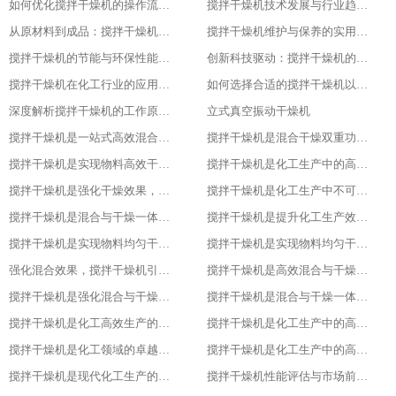
如何优化搅拌干燥机的操作流程以提升产品质量
搅拌干燥机技术发展与行业趋势分析
从原材料到成品：搅拌干燥机在食品行业的全流程应用
搅拌干燥机维护与保养的实用指南
搅拌干燥机的节能与环保性能探究
创新科技驱动：搅拌干燥机的智能化升级
搅拌干燥机在化工行业的应用实例
如何选择合适的搅拌干燥机以提高生产效率
深度解析搅拌干燥机的工作原理与应用
立式真空振动干燥机
搅拌干燥机是一站式高效混合与干燥解决方案
搅拌干燥机是混合干燥双重功效，化工生产新助力，提升产品质量
搅拌干燥机是实现物料高效干燥的创新之选，提升产品质量
搅拌干燥机是化工生产中的高效混合与干燥专家，提升产品质量
搅拌干燥机是强化干燥效果，提升产品质量的关键
搅拌干燥机是化工生产中不可或缺的高效工具
搅拌干燥机是混合与干燥一体化的创新解决方案
搅拌干燥机是提升化工生产效率的得力助手
搅拌干燥机是实现物料均匀干燥的专业设备
搅拌干燥机是实现物料均匀干燥的专业设备
强化混合效果，搅拌干燥机引领化工新潮流
搅拌干燥机是高效混合与干燥新标杆
搅拌干燥机是强化混合与干燥效果的理想设备
搅拌干燥机是混合与干燥一体化的高效利器
搅拌干燥机是化工高效生产的得力助手
搅拌干燥机是化工生产中的高效干燥与混合专家
搅拌干燥机是化工领域的卓越干燥利器
搅拌干燥机是化工生产中的高效利器
搅拌干燥机是现代化工生产的得力助手
搅拌干燥机性能评估与市场前景分析