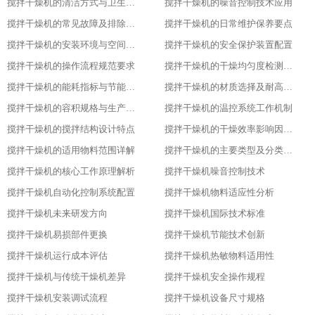
搅拌干燥机的清洁方式与卫生标准
搅拌干燥机的噪音控制技术应用​
搅拌干燥机的常见故障及排除方法​
搅拌干燥机的日常维护保养要点​
搅拌干燥机的安装环境与空间要求​
搅拌干燥机的安全保护装置配置​
搅拌干燥机的操作流程规范要求​
搅拌干燥机的干燥均匀度检测方法​
搅拌干燥机的能耗指标与节能设计​
搅拌干燥机的材质选择及耐高温性能​
搅拌干燥机的容积规格与生产需求匹配​
搅拌干燥机的温控系统工作机制
搅拌干燥机的搅拌结构设计特点​
搅拌干燥机的干燥效率影响因素分析​
搅拌干燥机的适用物料范围详解​
搅拌干燥机的主要类型及分类标准​
搅拌干燥机的核心工作原理解析​
搅拌干燥机噪音控制技术
搅拌干燥机自动化控制系统配置
搅拌干燥机物料适应性分析
搅拌干燥机未来研发方向
搅拌干燥机国际技术标准
搅拌干燥机易损部件更换
搅拌干燥机节能技术创新
搅拌干燥机运行成本评估
搅拌干燥机热敏物料适用性
搅拌干燥机与传统干燥机差异
搅拌干燥机安全操作规程
搅拌干燥机安装调试流程
搅拌干燥机设备尺寸规格