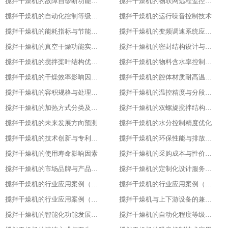
搅拌干燥机的故障自诊断功能解析
搅拌干燥机的物联网远程监控系统搭建
搅拌干燥机的自动化控制等级划分
搅拌干燥机的运行噪音控制技术
搅拌干燥机的能耗指标与节能改造方案
搅拌干燥机的变频调速系统应用优势
搅拌干燥机的真空干燥功能实现原理
搅拌干燥机的密封结构设计与防泄漏技术
搅拌干燥机的搅拌桨叶结构优化方案
搅拌干燥机的物料含水率控制精度
搅拌干燥机的干燥效率影响因素分析
搅拌干燥机的腔体材质耐高温性能指标
搅拌干燥机的容积规格与处理量匹配
搅拌干燥机的温控精度与分段控温技术
搅拌干燥机的加热方式分类及适用场景
搅拌干燥机的双螺旋搅拌结构设计原理
搅拌干燥机的未来发展方向预测​
搅拌干燥机的水分控制精度优化​
搅拌干燥机的技术创新与专利成果​
搅拌干燥机的环保性能与排放标准​
搅拌干燥机的使用寿命影响因素​
搅拌干燥机的采购成本与性价比评估​
搅拌干燥机的市场品牌与产品对比​
搅拌干燥机的定制化设计服务范围​
搅拌干燥机的行业应用案例（化工行业）​
搅拌干燥机的行业应用案例（食品行业）
搅拌干燥机的行业应用案例（塑料行业）​
搅拌干燥机与上下游设备的兼容适配​
搅拌干燥机的智能化功能发展趋势​
搅拌干燥机的自动化程度等级划分​