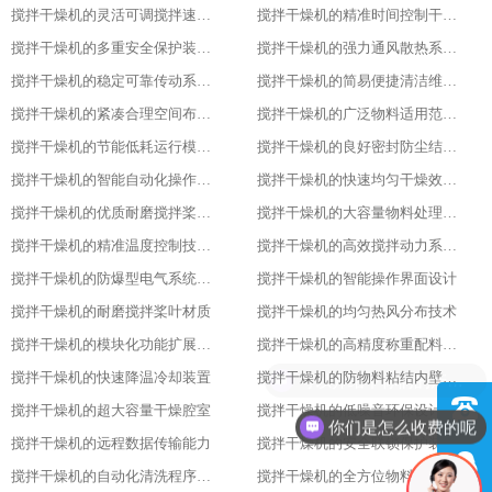
搅拌干燥机的灵活可调搅拌速度功能
搅拌干燥机的精准时间控制干燥策略
搅拌干燥机的多重安全保护装置配置
搅拌干燥机的强力通风散热系统功能
搅拌干燥机的稳定可靠传动系统性能
搅拌干燥机的简易便捷清洁维护方式
搅拌干燥机的紧凑合理空间布局设计
搅拌干燥机的广泛物料适用范围表现
搅拌干燥机的节能低耗运行模式特点
搅拌干燥机的良好密封防尘结构设计
搅拌干燥机的智能自动化操作流程设计
搅拌干燥机的快速均匀干燥效果呈现
搅拌干燥机的优质耐磨搅拌桨叶材质
搅拌干燥机的大容量物料处理能力优势
搅拌干燥机的精准温度控制技术亮点
搅拌干燥机的高效搅拌动力系统特性
搅拌干燥机的防爆型电气系统配置
搅拌干燥机的智能操作界面设计
搅拌干燥机的耐磨搅拌桨叶材质
搅拌干燥机的均匀热风分布技术
搅拌干燥机的模块化功能扩展设计
搅拌干燥机的高精度称重配料系统
搅拌干燥机的快速降温冷却装置
搅拌干燥机的防物料粘结内壁处理
搅拌干燥机的超大容量干燥腔室
搅拌干燥机的低噪音环保设计理念
你们是怎么收费的呢
搅拌干燥机的远程数据传输能力
搅拌干燥机的安全联锁保护装置
搅拌干燥机的自动化清洗程序设置
搅拌干燥机的全方位物料搅拌效果