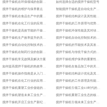
搅拌干燥机在环保领域的创新应用
如何选择合适的搅拌干燥机型号
搅拌干燥机的维护与保养要点
智能搅拌干燥机是自动化生产的新趋势
搅拌干燥机在食品生产中的重要作用
搅拌干燥机结构设计及其性能优化
搅拌干燥机在化工行业的应用实践
搅拌干燥机的工作原理与优势分析
搅拌干燥机是高效节能的干燥新选择
搅拌干燥机环保性能及其对绿色生产的意义
搅拌干燥机生产效率提升的关键因素
搅拌干燥机自动化控制技术的探索与实践
搅拌干燥机自动化控制技术的探索与实践
搅拌干燥机的节能技术及其发展趋势
搅拌干燥机在制药行业的创新应用
搅拌干燥机与传统干燥方式的比较与优势分析
搅拌干燥机常见故障及解决方案
搅拌干燥机维护保养的重要性及实施方法
如何提高搅拌干燥机的热效率与干燥效果
搅拌干燥机在食品加工中的关键作用
搅拌干燥机操作指南是从入门到精通
搅拌干燥机结构设计优化及其影响研究
搅拌干燥机在化工行业的应用及优势分析
搅拌干燥机的工作原理及性能特点详解
搅拌干燥机重塑工业价值链的重要一环
搅拌干燥机引领工业4.0时代的核心设备
搅拌干燥机塑造未来工业生产新格局的重要工具
搅拌干燥机重塑工业生态的核心力量
搅拌干燥机开启工业生产新纪元的关键
搅拌干燥机引领未来工业生产的先锋