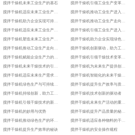
搅拌干燥机未来工业生产的基石
搅拌干燥机引领工业生产变革的重要力量
搅拌干燥机适应未来工业生产需求的必备设备
搅拌干燥机推动工业生产进入高效、绿色、智能新时代
搅拌干燥机助力企业实现可持续发展目标
搅拌干燥机推动工业生产走向智能化、绿色化、高效化
搅拌干燥机适应未来工业生产需求的创新设备
搅拌干燥机引领工业生产进入新时代
搅拌干燥机塑造未来工业生产的新格局
搅拌干燥机助力企业实现绿色、智能、高效生产
搅拌干燥机推动工业生产走向智能化与可持续发展的关键
搅拌干燥机创新驱动，助力工业生产绿色转型
搅拌干燥机赋能企业生产力的关键设备
搅拌干燥机引领干燥技术变革的先锋
搅拌干燥机未来干燥技术的引领者
搅拌干燥机为未来生产提供创新解决方案
搅拌干燥机适应未来生产需求的关键设备
搅拌干燥机智能化的未来干燥解决方案
搅拌干燥机绿色生产与可持续发展的助力者
搅拌干燥机提升生产效率与质量的关键设备
搅拌干燥机持续创新，助力工业4.0
搅拌干燥机技术创新的驱动者
搅拌干燥机引领干燥技术的新潮流
搅拌干燥机未来生产活动的重要伙伴
搅拌干燥机的妙用与优势
搅拌干燥机提升产品质量的秘密武器
搅拌干燥机推动绿色生产的环保选择
搅拌干燥机适应各种物料的干燥利器
搅拌干燥机提升生产效率的秘诀
搅拌干燥机的安全操作规程