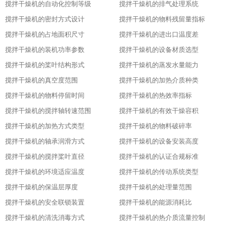
搅拌干燥机的自动化控制等级
搅拌干燥机的排气处理系统
搅拌干燥机的密封方式设计
搅拌干燥机的物料残留量指标
搅拌干燥机的占地面积尺寸
搅拌干燥机的进出口温度差
搅拌干燥机的装机功率参数
搅拌干燥机的设备材质选型
搅拌干燥机的桨叶结构形式
搅拌干燥机的蒸发水量能力
搅拌干燥机的真空度范围
搅拌干燥机的加热介质种类
搅拌干燥机的物料停留时间
搅拌干燥机的热效率指标
搅拌干燥机的搅拌轴转速范围
搅拌干燥机的有效干燥容积
搅拌干燥机的加热方式类型
搅拌干燥机的物料破碎率
搅拌干燥机的轴承润滑方式
搅拌干燥机的设备安装高度
搅拌干燥机的搅拌桨叶直径
搅拌干燥机的认证合规标准
搅拌干燥机的环境适应温度
搅拌干燥机的传动系统类型
搅拌干燥机的保温层厚度
搅拌干燥机的处理量范围
搅拌干燥机的安全联锁装置
搅拌干燥机的能源消耗比
搅拌干燥机的清洗消毒方式
搅拌干燥机的热介质流量控制