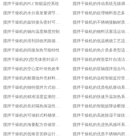
搅拌干燥机的PLC智能温控系统
搅拌干燥机的传动系统无级调速功能
搅拌干燥机的水分蒸发量调节能力
搅拌干燥机的处理物料形态多样性
搅拌干燥机的旋转接头密封可靠性
搅拌干燥机的不锈钢接触材质防腐性
搅拌干燥机的轴向温度梯度控制
搅拌干燥机的物料活塞流运动特性
搅拌干燥机的溶剂回收闭路循环系统
搅拌干燥机的低温燃烧工艺适用性
搅拌干燥机的间接加热节能特性
搅拌干燥机的热介质多类型适配性
搅拌干燥机的Q型壳体密封设计
搅拌干燥机的楔形桨叶自清洁功能
搅拌干燥机的空心桨叶传热效率
搅拌干燥机的双轴搅拌混合均匀性
搅拌干燥机的耐腐蚀外壳材料选用
搅拌干燥机的远程智能监控管理能力
搅拌干燥机的独特搅拌方式创新设计
搅拌干燥机的优质电机驱动系统稳定性
搅拌干燥机的精准湿度监测控制功能
搅拌干燥机的快速升温加热系统优势
搅拌干燥机的良好隔热保温性能特点
搅拌干燥机的智能故障诊断报警系统
搅拌干燥机的可倾斜式料桶便利设计亮点
搅拌干燥机的高效除湿干燥技术应用
搅拌干燥机的海量配方存储管理能力
搅拌干燥机的先进热风循环系统设计
搅拌干燥机的低噪音安静运行表现特色
搅拌干燥机的优质不锈钢内胆材质优势