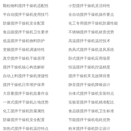
颗粒物料搅拌干燥机适配性
小型搅拌干燥机灵活特性
半自动搅拌干燥机使用技巧
全自动搅拌干燥机操作要点
防爆搅拌干燥机安全配置
化工专用搅拌干燥机防腐性能
食品级搅拌干燥机卫生要求
不锈钢搅拌干燥机材质优势
低温搅拌干燥机物料防护
高温搅拌干燥机温控技术
变频搅拌干燥机调速特性
热风式搅拌干燥机送风系统
真空搅拌干燥机干燥原理
卧式搅拌干燥机应用场景
搅拌干燥机核心构造解析
恒温搅拌干燥机控温精度
自动上料搅拌干燥机便捷性
搅拌干燥机常见故障排查
搅拌干燥机日常维护保养
静音搅拌干燥机降噪设计
大容量搅拌干燥机批量作业
分体式搅拌干燥机安装特点
一体式搅拌干燥机占地优势
实验室搅拌干燥机精准配比
化工搅拌干燥机防腐属性
食品级搅拌干燥机卫生标准
防爆搅拌干燥机安全配置
节能搅拌干燥机电耗优势
加热式搅拌干燥机温控特点
粉末搅拌干燥机防尘设计