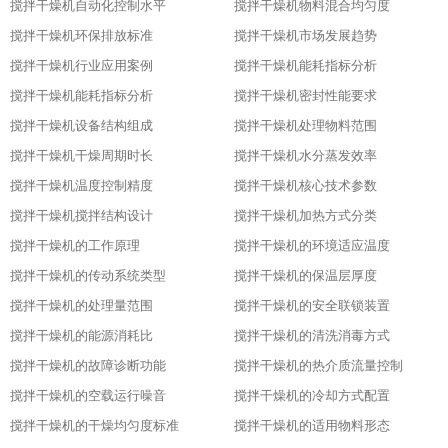
搅拌干燥机自动化控制水平
搅拌干燥机物料混合均匀度
搅拌干燥机环保排放标准
搅拌干燥机市场发展趋势
搅拌干燥机行业应用案例
搅拌干燥机能耗指标分析
搅拌干燥机能耗指标分析
搅拌干燥机密封性能要求
搅拌干燥机设备结构组成
搅拌干燥机处理物料范围
搅拌干燥机干燥周期时长
搅拌干燥机水分蒸发效率
搅拌干燥机温度控制精度
搅拌干燥机核心技术参数
搅拌干燥机搅拌结构设计
搅拌干燥机加热方式分类
搅拌干燥机的工作原理
搅拌干燥机的环境适应温度
搅拌干燥机的传动系统类型
搅拌干燥机的保温层厚度
搅拌干燥机的处理量范围
搅拌干燥机的安全联锁装置
搅拌干燥机的能源消耗比
搅拌干燥机的清洗消毒方式
搅拌干燥机的故障诊断功能
搅拌干燥机的热介质流量控制
搅拌干燥机的空载运行噪音
搅拌干燥机的冷却方式配置
搅拌干燥机的干燥均匀度标准
搅拌干燥机的适用物料形态