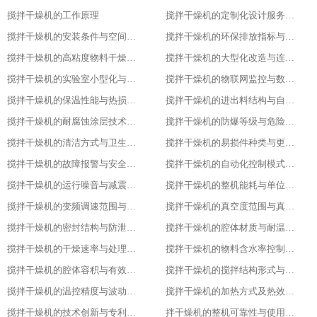
搅拌干燥机的工作原理
搅拌干燥机的定制化设计服务范围
搅拌干燥机的安装条件与空间布局要求
搅拌干燥机的环保排放指标与净化措施
搅拌干燥机的高粘度物料干燥适配设计
搅拌干燥机的大型化改造与连续生产能力
搅拌干燥机的实验室小型化与参数复刻性
搅拌干燥机的物联网监控与数据追溯能力
搅拌干燥机的保温性能与热损失率
搅拌干燥机的进出料结构与自动化适配
搅拌干燥机的耐腐蚀涂层技术与应用场景
搅拌干燥机的防爆等级与危险环境适配性
搅拌干燥机的清洁方式与卫生残留标准
搅拌干燥机的易损件种类与更换周期
搅拌干燥机的故障报警与安全保护功能
搅拌干燥机的自动化控制模式分类
搅拌干燥机的运行噪音与减震措施
搅拌干燥机的整机能耗与单位能耗标准
搅拌干燥机的变频调速范围与控制精度
搅拌干燥机的真空度范围与真空干燥效果
搅拌干燥机的密封结构与防泄漏等级
搅拌干燥机的腔体材质与耐温耐腐蚀性能
搅拌干燥机的干燥速率与处理量参数
搅拌干燥机的物料含水率控制范围
搅拌干燥机的腔体容积与有效装载率
搅拌干燥机的搅拌结构形式与适配物料
搅拌干燥机的温控精度与波动范围
搅拌干燥机的加热方式及热效率指标
搅拌干燥机的技术创新与专利技术应用
拌干燥机的整机可靠性与使用寿命