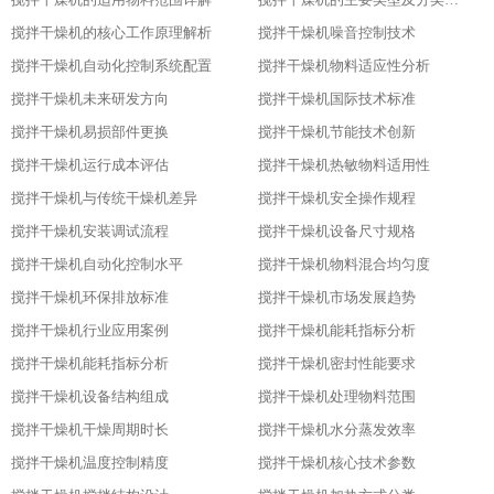
搅拌干燥机的核心工作原理解析​
搅拌干燥机噪音控制技术
搅拌干燥机自动化控制系统配置
搅拌干燥机物料适应性分析
搅拌干燥机未来研发方向
搅拌干燥机国际技术标准
搅拌干燥机易损部件更换
搅拌干燥机节能技术创新
搅拌干燥机运行成本评估
搅拌干燥机热敏物料适用性
搅拌干燥机与传统干燥机差异
搅拌干燥机安全操作规程
搅拌干燥机安装调试流程
搅拌干燥机设备尺寸规格
搅拌干燥机自动化控制水平
搅拌干燥机物料混合均匀度
搅拌干燥机环保排放标准
搅拌干燥机市场发展趋势
搅拌干燥机行业应用案例
搅拌干燥机能耗指标分析
搅拌干燥机能耗指标分析
搅拌干燥机密封性能要求
搅拌干燥机设备结构组成
搅拌干燥机处理物料范围
搅拌干燥机干燥周期时长
搅拌干燥机水分蒸发效率
搅拌干燥机温度控制精度
搅拌干燥机核心技术参数