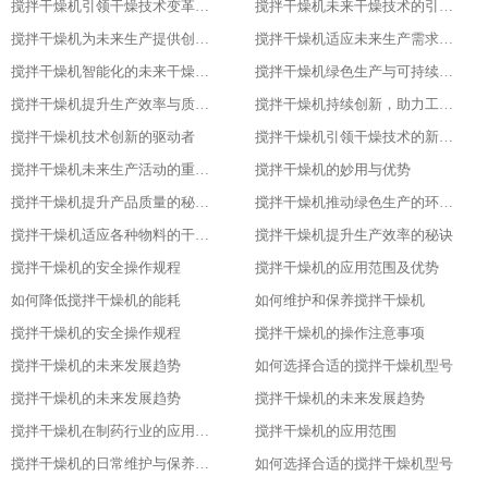
搅拌干燥机引领干燥技术变革的先锋
搅拌干燥机未来干燥技术的引领者
搅拌干燥机为未来生产提供创新解决方案
搅拌干燥机适应未来生产需求的关键设备
搅拌干燥机智能化的未来干燥解决方案
搅拌干燥机绿色生产与可持续发展的助力者
搅拌干燥机提升生产效率与质量的关键设备
搅拌干燥机持续创新，助力工业4.0
搅拌干燥机技术创新的驱动者
搅拌干燥机引领干燥技术的新潮流
搅拌干燥机未来生产活动的重要伙伴
搅拌干燥机的妙用与优势
搅拌干燥机提升产品质量的秘密武器
搅拌干燥机推动绿色生产的环保选择
搅拌干燥机适应各种物料的干燥利器
搅拌干燥机提升生产效率的秘诀
搅拌干燥机的安全操作规程
搅拌干燥机的应用范围及优势
如何降低搅拌干燥机的能耗
如何维护和保养搅拌干燥机
搅拌干燥机的安全操作规程
搅拌干燥机的操作注意事项
搅拌干燥机的未来发展趋势
如何选择合适的搅拌干燥机型号
搅拌干燥机的未来发展趋势
搅拌干燥机的未来发展趋势
搅拌干燥机在制药行业的应用及优势
搅拌干燥机的应用范围
搅拌干燥机的日常维护与保养技巧
如何选择合适的搅拌干燥机型号