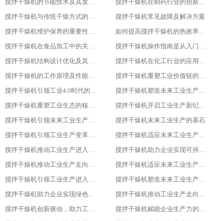
搅拌干燥机的节能技术及其发展趋势
搅拌干燥机在制药行业的创新应用
搅拌干燥机与传统干燥方式的比较与优势分析
搅拌干燥机常见故障及解决方案
搅拌干燥机维护保养的重要性及实施方法
如何提高搅拌干燥机的热效率与干燥效果
搅拌干燥机在食品加工中的关键作用
搅拌干燥机操作指南是从入门到精通
搅拌干燥机结构设计优化及其影响研究
搅拌干燥机在化工行业的应用及优势分析
搅拌干燥机的工作原理及性能特点详解
搅拌干燥机重塑工业价值链的重要一环
搅拌干燥机引领工业4.0时代的核心设备
搅拌干燥机塑造未来工业生产新格局的重要工具
搅拌干燥机重塑工业生态的核心力量
搅拌干燥机开启工业生产新纪元的关键
搅拌干燥机引领未来工业生产的先锋
搅拌干燥机未来工业生产的基石
搅拌干燥机引领工业生产变革的重要力量
搅拌干燥机适应未来工业生产需求的必备设备
搅拌干燥机推动工业生产进入高效、绿色、智能新时代
搅拌干燥机助力企业实现可持续发展目标
搅拌干燥机推动工业生产走向智能化、绿色化、高效化
搅拌干燥机适应未来工业生产需求的创新设备
搅拌干燥机引领工业生产进入新时代
搅拌干燥机塑造未来工业生产的新格局
搅拌干燥机助力企业实现绿色、智能、高效生产
搅拌干燥机推动工业生产走向智能化与可持续发展的关键
搅拌干燥机创新驱动，助力工业生产绿色转型
搅拌干燥机赋能企业生产力的关键设备