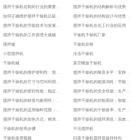
搅拌干燥机在制药行业的重要应用
搅拌干燥机的结构解析与优势
如何正确维护搅拌干燥机以延长其使用寿命
搅拌干燥机的结构设计与优势分析
搅拌干燥机的节能技术与发展趋势
搅拌干燥机在化工行业的应用
搅拌干燥机的工作原理大揭秘
干燥机干燥机厂家
搅拌罐
干燥机价格
小型搅拌机
冷冻干燥机
干燥机械
真空螺旋干燥机
搅拌干燥机的维护便利性：简单易操作
搅拌干燥机的噪音水平：安静的工作环境
搅拌干燥机的尺寸与空间利用：灵活适应不同场地
搅拌干燥机的能源消耗：节能与高效的平衡
搅拌干燥机的密封性能：稳定干燥的关键
搅拌干燥机的安全性能：生产中的首要保障
搅拌干燥机的材质与耐用性：品质的坚实基础
搅拌干燥机的控制系统：智能化的操作体验
搅拌干燥机的适用物料范围：广泛的适应性
搅拌干燥机的干燥效率：生产效益的保障
搅拌干燥机的加热方式：精准控温的关键
搅拌干燥机的搅拌系统：高效混合的核心
干燥机的使用步骤
干法搅拌机
干燥机使用视频
闪蒸干燥机搅拌器旋转转向