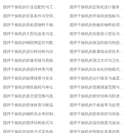
搅拌干燥机的行业适配性与工艺调整方案
搅拌干燥机的定制化设计服务范围
搅拌干燥机的安装条件与空间布局要求
搅拌干燥机的环保排放指标与净化措施
搅拌干燥机的高粘度物料干燥适配设计
搅拌干燥机的热敏性物料处理工艺优化
搅拌干燥机的大型化改造与连续生产能力
搅拌干燥机的实验室小型化与参数复刻性
搅拌干燥机的物联网监控与数据追溯能力
搅拌干燥机的保温性能与热损失率
搅拌干燥机的进出料结构与自动化适配
搅拌干燥机的耐腐蚀涂层技术与应用场景
搅拌干燥机的防爆等级与危险环境适配性
搅拌干燥机的清洁方式与卫生残留标准
搅拌干燥机的易损件种类与更换周期
搅拌干燥机的自动化控制模式分类
搅拌干燥机的故障报警与安全保护功能
搅拌干燥机的运行噪音与减震措施
搅拌干燥机的整机能耗与单位能耗标准
搅拌干燥机的变频调速范围与控制精度
搅拌干燥机的真空度范围与真空干燥效果
搅拌干燥机的密封结构与防泄漏等级
搅拌干燥机的腔体材质与耐温耐腐蚀性能
搅拌干燥机的干燥速率与处理量参数
搅拌干燥机的物料含水率控制范围
搅拌干燥机的腔体容积与有效装载率
搅拌干燥机的搅拌结构形式与适配物料
搅拌干燥机的温控精度与波动范围
搅拌干燥机的加热方式及热效率指标
搅拌干燥机的智能化发展趋势预测