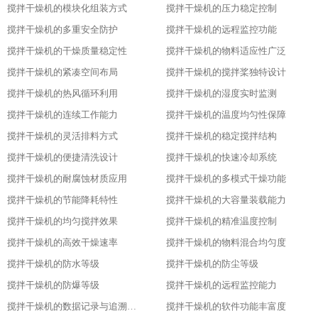
搅拌干燥机的模块化组装方式
搅拌干燥机的压力稳定控制
搅拌干燥机的多重安全防护
搅拌干燥机的远程监控功能
搅拌干燥机的干燥质量稳定性
搅拌干燥机的物料适应性广泛
搅拌干燥机的紧凑空间布局
搅拌干燥机的搅拌桨独特设计
搅拌干燥机的热风循环利用
搅拌干燥机的湿度实时监测
搅拌干燥机的连续工作能力
搅拌干燥机的温度均匀性保障
搅拌干燥机的灵活排料方式
搅拌干燥机的稳定搅拌结构
搅拌干燥机的便捷清洗设计
搅拌干燥机的快速冷却系统
搅拌干燥机的耐腐蚀材质应用
搅拌干燥机的多模式干燥功能
搅拌干燥机的节能降耗特性
搅拌干燥机的大容量装载能力
搅拌干燥机的均匀搅拌效果
搅拌干燥机的精准温度控制
搅拌干燥机的高效干燥速率
搅拌干燥机的物料混合均匀度
搅拌干燥机的防水等级
搅拌干燥机的防尘等级
搅拌干燥机的防爆等级
搅拌干燥机的远程监控能力
搅拌干燥机的数据记录与追溯功能
搅拌干燥机的软件功能丰富度