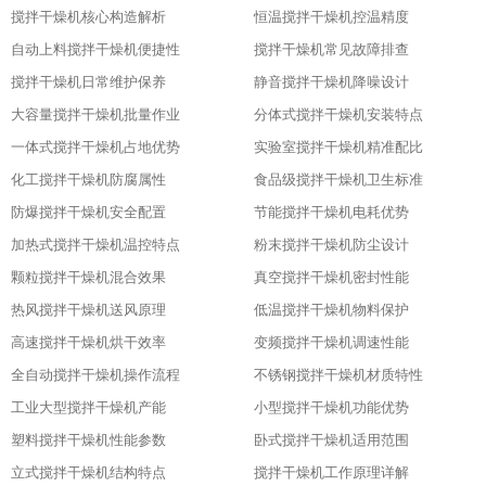
搅拌干燥机核心构造解析
恒温搅拌干燥机控温精度
自动上料搅拌干燥机便捷性
搅拌干燥机常见故障排查
搅拌干燥机日常维护保养
静音搅拌干燥机降噪设计
大容量搅拌干燥机批量作业
分体式搅拌干燥机安装特点
一体式搅拌干燥机占地优势
实验室搅拌干燥机精准配比
化工搅拌干燥机防腐属性
食品级搅拌干燥机卫生标准
防爆搅拌干燥机安全配置
节能搅拌干燥机电耗优势
加热式搅拌干燥机温控特点
粉末搅拌干燥机防尘设计
颗粒搅拌干燥机混合效果
真空搅拌干燥机密封性能
热风搅拌干燥机送风原理
低温搅拌干燥机物料保护
高速搅拌干燥机烘干效率
变频搅拌干燥机调速性能
全自动搅拌干燥机操作流程
不锈钢搅拌干燥机材质特性
工业大型搅拌干燥机产能
小型搅拌干燥机功能优势
塑料搅拌干燥机性能参数
卧式搅拌干燥机适用范围
立式搅拌干燥机结构特点
搅拌干燥机工作原理详解