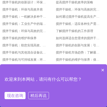
搅拌干燥机的创新设计：环保与高效的基石
提高搅拌干燥机效率的策略
搅拌干燥机：环保与高效并肩
搅拌干燥机：环保与高效的完美结合
搅拌干燥机：一机解决多种干燥问题
如何通过搅拌干燥机提高生产效率
搅拌干燥机：工业生产中的瑞士军刀
搅拌干燥机：适应各种生产需求的利器
搅拌干燥机：环保与高效的完美结合
了解搅拌干燥机的工作原理
搅拌干燥机的维护和保养
如何选择适合您需求的搅拌干燥机
搅拌干燥机：助您实现高效、低成本的干燥体验
搅拌干燥机的创新与发展：引领未来的技术进步随着科技的不断发展和进步
搅拌干燥机与其他混合设备比较：找出最适合您需求的设备
搅拌干燥机市场趋势：了解最新的技术与产品发展
搅拌干燥机与可持续发展：环保与节能的最佳实践
搅拌干燥机的维护与保养：保持设备长期稳定运行的关键
使用搅拌干燥机：操作说明与安全注意事项
如何选择合适的搅拌干燥机：指南与建议
×
搅拌干燥机的优势生产效率、产品质量与经济效益的结合
搅拌干燥机的应用领域揭示其广泛的使用范围
欢迎来到本网站，请问有什么可以帮您？
搅拌干燥机工作原理理解其混合与干燥过程的细节
搅拌干燥机满足多样化需求的强大工具
搅拌干燥机克服混合与干燥挑战的关键
搅拌干燥机实现均匀混合与精确控制的秘诀
现在咨询
稍后再说
搅拌干燥机：提升工艺效率和产量的必备设备
搅拌干燥机：高效混合与干燥的理想选择
搅拌干燥机的选型与购买
搅拌干燥机在制药行业的应用
网站首页
产品中心
工程案例
联系我们