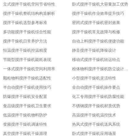
立式搅拌干燥机空间节省特性
卧式搅拌干燥机大容量加工优势
搅拌干燥机整机结构构造解析
搅拌干燥机作业效率提升技巧
搅拌干燥机选型参考标准
密闭式搅拌干燥机密封效果
多功能搅拌干燥机综合性能
搅拌干燥机常见故障与检修
搅拌干燥机日常养护方法
自动上料搅拌干燥机便捷功能
恒温搅拌干燥机控温精度
静音搅拌干燥机降噪设计
节能型搅拌干燥机能耗表现
移动式搅拌干燥机转运特点
一体式搅拌干燥机空间利用率
粉体物料搅拌干燥机防尘设计粉体物料搅拌干燥机防尘设计
颗粒物料搅拌干燥机适配性
小型搅拌干燥机灵活特性
半自动搅拌干燥机使用技巧
全自动搅拌干燥机操作要点
防爆搅拌干燥机安全配置
化工专用搅拌干燥机防腐性能
食品级搅拌干燥机卫生要求
不锈钢搅拌干燥机材质优势
低温搅拌干燥机物料防护
高温搅拌干燥机温控技术
变频搅拌干燥机调速特性
热风式搅拌干燥机送风系统
真空搅拌干燥机干燥原理
卧式搅拌干燥机应用场景