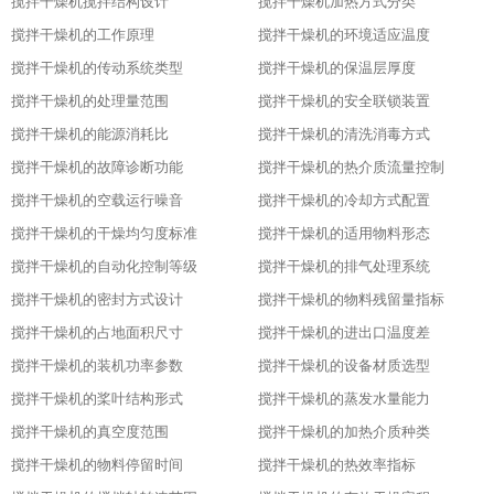
搅拌干燥机搅拌结构设计
搅拌干燥机加热方式分类
搅拌干燥机的工作原理
搅拌干燥机的环境适应温度
搅拌干燥机的传动系统类型
搅拌干燥机的保温层厚度
搅拌干燥机的处理量范围
搅拌干燥机的安全联锁装置
搅拌干燥机的能源消耗比
搅拌干燥机的清洗消毒方式
搅拌干燥机的故障诊断功能
搅拌干燥机的热介质流量控制
搅拌干燥机的空载运行噪音
搅拌干燥机的冷却方式配置
搅拌干燥机的干燥均匀度标准
搅拌干燥机的适用物料形态
搅拌干燥机的自动化控制等级
搅拌干燥机的排气处理系统
搅拌干燥机的密封方式设计
搅拌干燥机的物料残留量指标
搅拌干燥机的占地面积尺寸
搅拌干燥机的进出口温度差
搅拌干燥机的装机功率参数
搅拌干燥机的设备材质选型
搅拌干燥机的桨叶结构形式
搅拌干燥机的蒸发水量能力
搅拌干燥机的真空度范围
搅拌干燥机的加热介质种类
搅拌干燥机的物料停留时间
搅拌干燥机的热效率指标