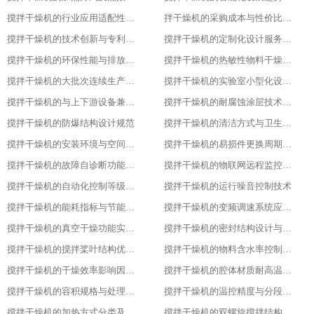
搅拌干燥机的行业应用适配性调整
拌干燥机的采购成本与性价比评估
搅拌干燥机的技术创新与专利成果
搅拌干燥机的定制化设计服务范围
搅拌干燥机的环保性能与排放标准
搅拌干燥机的热敏性物料干燥工艺优化
搅拌干燥机的大批次连续生产改造
搅拌干燥机的实验室小型化设计要点
搅拌干燥机的与上下游设备兼容适配方案
搅拌干燥机的耐腐蚀涂层技术应用
搅拌干燥机的防爆结构设计规范
搅拌干燥机的清洁方式与卫生标准
搅拌干燥机的安装环境与空间要求
搅拌干燥机的易损件更换周期与维护
搅拌干燥机的故障自诊断功能解析
搅拌干燥机的物联网远程监控系统搭建
搅拌干燥机的自动化控制等级划分
搅拌干燥机的运行噪音控制技术
搅拌干燥机的能耗指标与节能改造方案
搅拌干燥机的变频调速系统应用优势
搅拌干燥机的真空干燥功能实现原理
搅拌干燥机的密封结构设计与防泄漏技术
搅拌干燥机的搅拌桨叶结构优化方案
搅拌干燥机的物料含水率控制精度
搅拌干燥机的干燥效率影响因素分析
搅拌干燥机的腔体材质耐高温性能指标
搅拌干燥机的容积规格与处理量匹配
搅拌干燥机的温控精度与分段控温技术
搅拌干燥机的加热方式分类及适用场景
搅拌干燥机的双螺旋搅拌结构设计原理