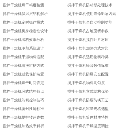
搅拌干燥机烘干精度检测
搅拌干燥机防粘壁处理技术
搅拌干燥机保温层结构解析
搅拌干燥机使用寿命影响因素
搅拌干燥机定时操作模式
搅拌干燥机全自动控制功能
搅拌干燥机机身稳定性设计
搅拌干燥机占地面积参数
搅拌干燥机出料效率分析
搅拌干燥机搅拌叶片材质
搅拌干燥机冷却系统设计
搅拌干燥机加热方式对比
搅拌干燥机干湿物料适配
搅拌干燥机适用物料种类
搅拌干燥机清洗维护方式
搅拌干燥机噪音数值标准
搅拌干燥机过载保护装置
搅拌干燥机防爆安全配置
搅拌干燥机烘干时间设定
搅拌干燥机物料均匀度
搅拌干燥机卧式结构特点
搅拌干燥机立式结构优势
搅拌干燥机能耗控制技巧
搅拌干燥机防腐防锈工艺
搅拌干燥机密封性能标准
搅拌干燥机容量规格选型
搅拌干燥机搅拌转速参数
搅拌干燥机筒体材质特性
搅拌干燥机加热效率解析
搅拌干燥机干燥温度调控