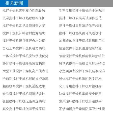
相关新闻
搅拌干燥机选购核心性能参数
塑料专用搅拌干燥机烘干适配性
低温搅拌干燥机热敏物料保护
搅拌干燥机安装调试操作规范
搅拌干燥机常见故障排查方案
搅拌干燥机日常清洁保养步骤
搅拌干燥机卸料密封防漏结构
搅拌干燥机热风循环风道设计
搅拌干燥机搅拌桨混合均匀度
加厚罐体搅拌干燥机耐磨耐用性
自动上料搅拌干燥机省力功能
恒温搅拌干燥机温度控制精度
一体式搅拌干燥机安装便捷优势
节能搅拌干燥机低能耗加热组件
静音搅拌干燥机降噪减震构造
移动式搅拌干燥机灵活转运特点
大型工业搅拌干燥机高产能表现
小型实验室搅拌干燥机精准控温
全自动搅拌干燥机智能操控系统
粉体搅拌干燥机密闭防尘结构
颗粒物料搅拌干燥机适配效果
化工专用搅拌干燥机耐蚀机身
食品级搅拌干燥机易清洁设计
防爆搅拌干燥机车间安全配置
变频搅拌干燥机无级调速功能
热风循环搅拌干燥机升温效率
真空搅拌干燥机低温干燥原理
不锈钢搅拌干燥机防腐卫生性能