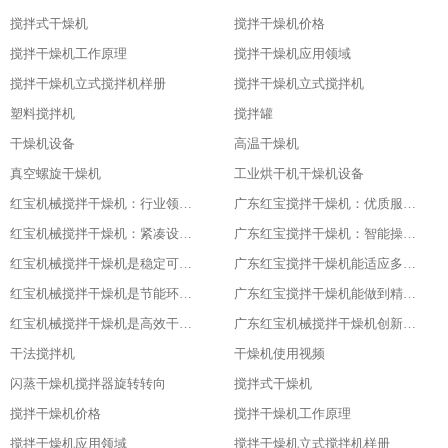
搅拌式干燥机
搅拌干燥机价格
搅拌干燥机工作原理
搅拌干燥机应用领域
搅拌干燥机立式搅拌机样册
搅拌干燥机立式搅拌机
塑料搅拌机
搅拌罐
干燥机设备
高温干燥机
真空螺旋干燥机
工业烘干机干燥机设备
红宝机械搅拌干燥机：行业领先，值得信赖
广东红宝搅拌干燥机：优质服务，全程保障
红宝机械搅拌干燥机：紧凑设计，节省空间
广东红宝搅拌干燥机：智能操作，便捷高效
红宝机械搅拌干燥机是稳定可靠的伙伴
广东红宝搅拌干燥机能适应多种物料
红宝机械搅拌干燥机是节能环保新选择
广东红宝搅拌干燥机能做到精准控制，卓越品质
红宝机械搅拌干燥机是高效干燥的利器
广东红宝机械搅拌干燥机创新引领未来
干法搅拌机
干燥机使用视频
闪蒸干燥机搅拌器旋转转向
搅拌式干燥机
搅拌干燥机价格
搅拌干燥机工作原理
搅拌干燥机应用领域
搅拌干燥机立式搅拌机样册