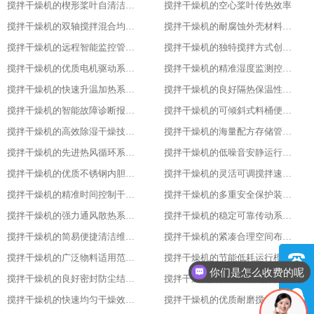
搅拌干燥机的楔形桨叶自清洁功能
搅拌干燥机的空心桨叶传热效率
搅拌干燥机的双轴搅拌混合均匀性
搅拌干燥机的耐腐蚀外壳材料选用
搅拌干燥机的远程智能监控管理能力
搅拌干燥机的独特搅拌方式创新设计
搅拌干燥机的优质电机驱动系统稳定性
搅拌干燥机的精准湿度监测控制功能
搅拌干燥机的快速升温加热系统优势
搅拌干燥机的良好隔热保温性能特点
搅拌干燥机的智能故障诊断报警系统
搅拌干燥机的可倾斜式料桶便利设计亮点
搅拌干燥机的高效除湿干燥技术应用
搅拌干燥机的海量配方存储管理能力
搅拌干燥机的先进热风循环系统设计
搅拌干燥机的低噪音安静运行表现特色
搅拌干燥机的优质不锈钢内胆材质优势
搅拌干燥机的灵活可调搅拌速度功能
搅拌干燥机的精准时间控制干燥策略
搅拌干燥机的多重安全保护装置配置
搅拌干燥机的强力通风散热系统功能
搅拌干燥机的稳定可靠传动系统性能
搅拌干燥机的简易便捷清洁维护方式
搅拌干燥机的紧凑合理空间布局设计
搅拌干燥机的广泛物料适用范围表现
搅拌干燥机的节能低耗运行模式特点
你们是怎么收费的呢
搅拌干燥机的良好密封防尘结构设计
搅拌干燥机的智能自动化操作流程设计
现在有优惠活动吗
搅拌干燥机的快速均匀干燥效果呈现
搅拌干燥机的优质耐磨搅拌桨叶材质