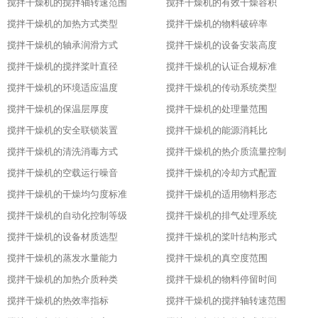
搅拌干燥机的搅拌轴转速范围
搅拌干燥机的有效干燥容积
搅拌干燥机的加热方式类型
搅拌干燥机的物料破碎率
搅拌干燥机的轴承润滑方式
搅拌干燥机的设备安装高度
搅拌干燥机的搅拌桨叶直径
搅拌干燥机的认证合规标准
搅拌干燥机的环境适应温度
搅拌干燥机的传动系统类型
搅拌干燥机的保温层厚度
搅拌干燥机的处理量范围
搅拌干燥机的安全联锁装置
搅拌干燥机的能源消耗比
搅拌干燥机的清洗消毒方式
搅拌干燥机的热介质流量控制
搅拌干燥机的空载运行噪音
搅拌干燥机的冷却方式配置
搅拌干燥机的干燥均匀度标准
搅拌干燥机的适用物料形态
搅拌干燥机的自动化控制等级
搅拌干燥机的排气处理系统
搅拌干燥机的设备材质选型
搅拌干燥机的桨叶结构形式
搅拌干燥机的蒸发水量能力
搅拌干燥机的真空度范围
搅拌干燥机的加热介质种类
搅拌干燥机的物料停留时间
搅拌干燥机的热效率指标
搅拌干燥机的搅拌轴转速范围