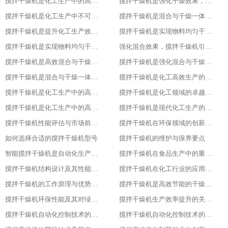
搅拌干燥机是化工生产中的高效混合与干燥专家，提升产品质量
搅拌干燥机是强化干燥效果，提升产品质量的关键
搅拌干燥机是化工生产中不可或缺的高效工具
搅拌干燥机是混合与干燥一体化的创新解决方案
搅拌干燥机是提升化工生产效率的得力助手
搅拌干燥机是实现物料均匀干燥的专业设备
搅拌干燥机是实现物料均匀干燥的专业设备
强化混合效果，搅拌干燥机引领化工新潮流
搅拌干燥机是高效混合与干燥新标杆
搅拌干燥机是强化混合与干燥效果的理想设备
搅拌干燥机是混合与干燥一体化的高效利器
搅拌干燥机是化工高效生产的得力助手
搅拌干燥机是化工生产中的高效干燥与混合专家
搅拌干燥机是化工领域的卓越干燥利器
搅拌干燥机是化工生产中的高效利器
搅拌干燥机是现代化工生产的得力助手
搅拌干燥机性能评估与市场前景分析
搅拌干燥机在环保领域的创新应用
如何选择合适的搅拌干燥机型号
搅拌干燥机的维护与保养要点
智能搅拌干燥机是自动化生产的新趋势
搅拌干燥机在食品生产中的重要作用
搅拌干燥机结构设计及其性能优化
搅拌干燥机在化工行业的应用实践
搅拌干燥机的工作原理与优势分析
搅拌干燥机是高效节能的干燥新选择
搅拌干燥机环保性能及其对绿色生产的意义
搅拌干燥机生产效率提升的关键因素
搅拌干燥机自动化控制技术的探索与实践
搅拌干燥机自动化控制技术的探索与实践