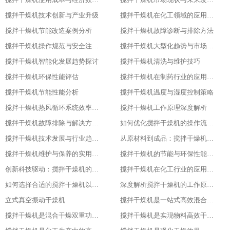
搅拌干燥机技术创新与产业升级
搅拌干燥机在化工领域的应用实践
搅拌干燥机节能改造案例分析
搅拌干燥机故障诊断与排除方法
搅拌干燥机操作规范与安全注意事项
搅拌干燥机大型化趋势与市场应用
搅拌干燥机智能化发展趋势探讨
搅拌干燥机清洗与维护技巧
搅拌干燥机环保性能评估
搅拌干燥机在制药行业的应用与优化
搅拌干燥机节能性能分析
搅拌干燥机温度与湿度控制策略
搅拌干燥机热风循环系统效率研究
搅拌干燥机工作原理深度解析
搅拌干燥机故障排除与解决方案大全
如何优化搅拌干燥机的操作流程以提升产品质量
搅拌干燥机技术发展与行业趋势分析
从原材料到成品：搅拌干燥机在食品行业的全流程应用
搅拌干燥机维护与保养的实用指南
搅拌干燥机的节能与环保性能探究
创新科技驱动：搅拌干燥机的智能化升级
搅拌干燥机在化工行业的应用实例
如何选择合适的搅拌干燥机以提高生产效率
深度解析搅拌干燥机的工作原理与应用
立式真空振动干燥机
搅拌干燥机是一站式高效混合与干燥解决方案
搅拌干燥机是混合干燥双重功效，化工生产新助力，提升产品质量
搅拌干燥机是实现物料高效干燥的创新之选，提升产品质量