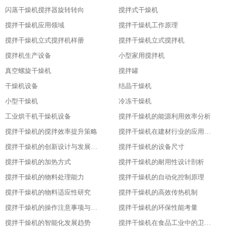
闪蒸干燥机搅拌器旋转转向
搅拌式干燥机
搅拌干燥机应用领域
搅拌干燥机工作原理
搅拌干燥机立式搅拌机样册
搅拌干燥机立式搅拌机
搅拌机生产设备
小型家用搅拌机
真空螺旋干燥机
搅拌罐
干燥机设备
结晶干燥机
小型干燥机
冷冻干燥机
工业烘干机干燥机设备
搅拌干燥机的能源利用效率分析
搅拌干燥机的搅拌效率提升策略
搅拌干燥机在建材行业的应用特点
搅拌干燥机的创新设计与发展历程
搅拌干燥机的设备尺寸
搅拌干燥机的加热方式
搅拌干燥机的耐用性设计剖析
搅拌干燥机的物料处理能力
搅拌干燥机的自动化控制原理
搅拌干燥机的物料适应性研究
搅拌干燥机的高效传热机制
搅拌干燥机的操作注意事项与安全保障
搅拌干燥机的环保性能考量
搅拌干燥机的智能化发展趋势
搅拌干燥机在食品工业中的卫生设计