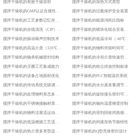
搅拌干燥机的有效干燥容积
搅拌干燥机的加热方式类型
搅拌干燥机的GMP认证合规性设计
搅拌干燥机的过载保护安全装置
搅拌干燥机的工艺参数记忆存储功能
搅拌干燥机的能源消耗比指标
搅拌干燥机的在线清洗（CIP）功能
搅拌干燥机的模块化组合安装方式
搅拌干燥机的振动噪声控制技术
搅拌干燥机的低温冷却（-40℃）适用性
搅拌干燥机的高温介质（320℃）耐受性
搅拌干燥机的物料停留时间可调性
搅拌干燥机的轴承机械密封结构
搅拌干燥机的冷却介质快速切换设计
搅拌干燥机的灭菌工艺集成能力
搅拌干燥机的粉尘排放控制标准
搅拌干燥机的设备占地面积优化
搅拌干燥机的PLC智能温控系统
搅拌干燥机的传动系统无级调速功能
搅拌干燥机的水分蒸发量调节能力
搅拌干燥机的处理物料形态多样性
搅拌干燥机的旋转接头密封可靠性
搅拌干燥机的不锈钢接触材质防腐性
搅拌干燥机的轴向温度梯度控制
搅拌干燥机的物料活塞流运动特性
搅拌干燥机的溶剂回收闭路循环系统
搅拌干燥机的低温燃烧工艺适用性
搅拌干燥机的间接加热节能特性
搅拌干燥机的热介质多类型适配性
搅拌干燥机的Q型壳体密封设计