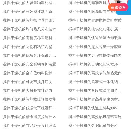
搅拌干燥机的大容量物料处理能力优势
搅拌干燥机的精准温度控制技术亮点
搅拌干燥机的高效搅拌动力系统特性
搅拌干燥机的防爆型电气系统配置
搅拌干燥机的智能操作界面设计
搅拌干燥机的耐磨搅拌桨叶材质
搅拌干燥机的均匀热风分布技术
搅拌干燥机的模块化功能扩展设计
搅拌干燥机的高精度称重配料系统
搅拌干燥机的快速降温冷却装置
搅拌干燥机的防物料粘结内壁处理
搅拌干燥机的超大容量干燥腔室
搅拌干燥机的低噪音环保设计理念
搅拌干燥机的远程数据传输能力
搅拌干燥机的安全联锁保护装置
搅拌干燥机的自动化清洗程序设置
搅拌干燥机的全方位物料搅拌效果
搅拌干燥机的高效节能加热元件
搅拌干燥机的可调节搅拌速度功能
搅拌干燥机的紧凑式一体化结构布局
搅拌干燥机的大扭矩搅拌动力输出
搅拌干燥机的多段式温度调节模式
搅拌干燥机的智能故障预警功能
搅拌干燥机的耐高温耐腐蚀材质选用
搅拌干燥机的低振动平稳运行特性
搅拌干燥机的快速上料与卸料设计
搅拌干燥机的精准湿度控制技术
搅拌干燥机的高效热风循环系统
搅拌干燥机的节能环保设计理念
搅拌干燥机的数据记录与分析