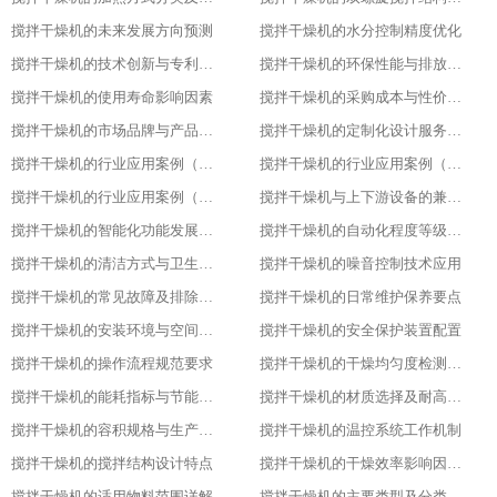
搅拌干燥机的未来发展方向预测​
搅拌干燥机的水分控制精度优化​
搅拌干燥机的技术创新与专利成果​
搅拌干燥机的环保性能与排放标准​
搅拌干燥机的使用寿命影响因素​
搅拌干燥机的采购成本与性价比评估​
搅拌干燥机的市场品牌与产品对比​
搅拌干燥机的定制化设计服务范围​
搅拌干燥机的行业应用案例（化工行业）​
搅拌干燥机的行业应用案例（食品行业）
搅拌干燥机的行业应用案例（塑料行业）​
搅拌干燥机与上下游设备的兼容适配​
搅拌干燥机的智能化功能发展趋势​
搅拌干燥机的自动化程度等级划分​
搅拌干燥机的清洁方式与卫生标准
搅拌干燥机的噪音控制技术应用​
搅拌干燥机的常见故障及排除方法​
搅拌干燥机的日常维护保养要点​
搅拌干燥机的安装环境与空间要求​
搅拌干燥机的安全保护装置配置​
搅拌干燥机的操作流程规范要求​
搅拌干燥机的干燥均匀度检测方法​
搅拌干燥机的能耗指标与节能设计​
搅拌干燥机的材质选择及耐高温性能​
搅拌干燥机的容积规格与生产需求匹配​
搅拌干燥机的温控系统工作机制
搅拌干燥机的搅拌结构设计特点​
搅拌干燥机的干燥效率影响因素分析​
搅拌干燥机的适用物料范围详解​
搅拌干燥机的主要类型及分类标准​