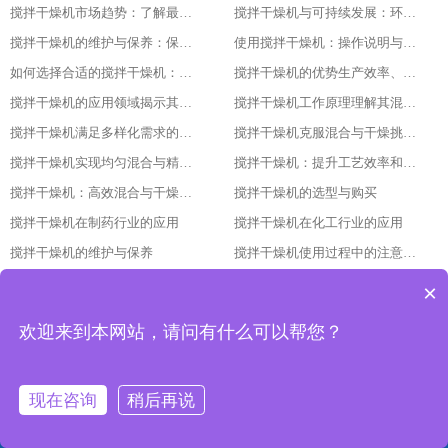
搅拌干燥机市场趋势：了解最新的技术与产品发展
搅拌干燥机与可持续发展：环保与节能的最佳实践
搅拌干燥机的维护与保养：保持设备长期稳定运行的关键
使用搅拌干燥机：操作说明与安全注意事项
如何选择合适的搅拌干燥机：指南与建议
搅拌干燥机的优势生产效率、产品质量与经济效益的结合
搅拌干燥机的应用领域揭示其广泛的使用范围
搅拌干燥机工作原理理解其混合与干燥过程的细节
搅拌干燥机满足多样化需求的强大工具
搅拌干燥机克服混合与干燥挑战的关键
搅拌干燥机实现均匀混合与精确控制的秘诀
搅拌干燥机：提升工艺效率和产量的必备设备
搅拌干燥机：高效混合与干燥的理想选择
搅拌干燥机的选型与购买
搅拌干燥机在制药行业的应用
搅拌干燥机在化工行业的应用
搅拌干燥机的维护与保养
搅拌干燥机使用过程中的注意事项
搅拌干燥机的未来发展趋势
搅拌干燥机的操作与维护
×
搅拌干燥机的原理与构造
搅拌干燥机的种类与特点
欢迎来到本网站，请问有什么可以帮您？
搅拌干燥机：提升生产效率与品质的重要设备
搅拌干燥机的发展趋势与技术革新
搅拌干燥机的调试与维护方法
搅拌干燥机的应用领域与优势分析
现在咨询
稍后再说
搅拌干燥机的选型依据与使用要点
搅拌干燥机的原理与结构：让干燥更高效的设备解析
搅拌干燥机立式揽拌机3吨加热功率多大
搅拌干燥机工作原理
网站首页
产品中心
工程案例
联系我们