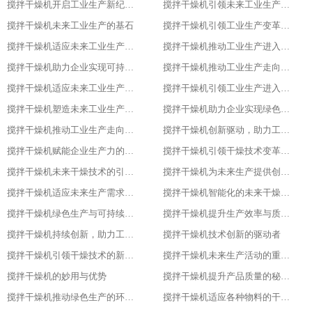
搅拌干燥机开启工业生产新纪元的关键
搅拌干燥机引领未来工业生产的先锋
搅拌干燥机未来工业生产的基石
搅拌干燥机引领工业生产变革的重要力量
搅拌干燥机适应未来工业生产需求的必备设备
搅拌干燥机推动工业生产进入高效、绿色、智能新时代
搅拌干燥机助力企业实现可持续发展目标
搅拌干燥机推动工业生产走向智能化、绿色化、高效化
搅拌干燥机适应未来工业生产需求的创新设备
搅拌干燥机引领工业生产进入新时代
搅拌干燥机塑造未来工业生产的新格局
搅拌干燥机助力企业实现绿色、智能、高效生产
搅拌干燥机推动工业生产走向智能化与可持续发展的关键
搅拌干燥机创新驱动，助力工业生产绿色转型
搅拌干燥机赋能企业生产力的关键设备
搅拌干燥机引领干燥技术变革的先锋
搅拌干燥机未来干燥技术的引领者
搅拌干燥机为未来生产提供创新解决方案
搅拌干燥机适应未来生产需求的关键设备
搅拌干燥机智能化的未来干燥解决方案
搅拌干燥机绿色生产与可持续发展的助力者
搅拌干燥机提升生产效率与质量的关键设备
搅拌干燥机持续创新，助力工业4.0
搅拌干燥机技术创新的驱动者
搅拌干燥机引领干燥技术的新潮流
搅拌干燥机未来生产活动的重要伙伴
搅拌干燥机的妙用与优势
搅拌干燥机提升产品质量的秘密武器
搅拌干燥机推动绿色生产的环保选择
搅拌干燥机适应各种物料的干燥利器