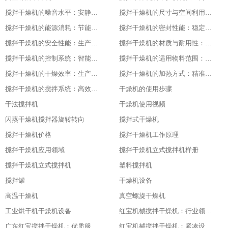
搅拌干燥机的噪音水平：安静的工作环境
搅拌干燥机的尺寸与空间利用：灵活适应不同场地
搅拌干燥机的能源消耗：节能与高效的平衡
搅拌干燥机的密封性能：稳定干燥的关键
搅拌干燥机的安全性能：生产中的首要保障
搅拌干燥机的材质与耐用性：品质的坚实基础
搅拌干燥机的控制系统：智能化的操作体验
搅拌干燥机的适用物料范围：广泛的适应性
搅拌干燥机的干燥效率：生产效益的保障
搅拌干燥机的加热方式：精准控温的关键
搅拌干燥机的搅拌系统：高效混合的核心
干燥机的使用步骤
干法搅拌机
干燥机使用视频
闪蒸干燥机搅拌器旋转转向
搅拌式干燥机
搅拌干燥机价格
搅拌干燥机工作原理
搅拌干燥机应用领域
搅拌干燥机立式搅拌机样册
搅拌干燥机立式搅拌机
塑料搅拌机
搅拌罐
干燥机设备
高温干燥机
真空螺旋干燥机
工业烘干机干燥机设备
红宝机械搅拌干燥机：行业领先，值得信赖
广东红宝搅拌干燥机：优质服务，全程保障
红宝机械搅拌干燥机：紧凑设计，节省空间