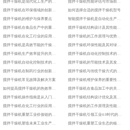
搅拌干燥机是现代化工生产的得力助手
搅拌干燥机性能评估与市场前景分析
搅拌干燥机在环保领域的创新应用
如何选择合适的搅拌干燥机型号
搅拌干燥机的维护与保养要点
智能搅拌干燥机是自动化生产的新趋势
搅拌干燥机在食品生产中的重要作用
搅拌干燥机结构设计及其性能优化
搅拌干燥机在化工行业的应用实践
搅拌干燥机的工作原理与优势分析
搅拌干燥机是高效节能的干燥新选择
搅拌干燥机环保性能及其对绿色生产的意义
搅拌干燥机生产效率提升的关键因素
搅拌干燥机自动化控制技术的探索与实践
搅拌干燥机自动化控制技术的探索与实践
搅拌干燥机的节能技术及其发展趋势
搅拌干燥机在制药行业的创新应用
搅拌干燥机与传统干燥方式的比较与优势分析
搅拌干燥机常见故障及解决方案
搅拌干燥机维护保养的重要性及实施方法
如何提高搅拌干燥机的热效率与干燥效果
搅拌干燥机在食品加工中的关键作用
搅拌干燥机操作指南是从入门到精通
搅拌干燥机结构设计优化及其影响研究
搅拌干燥机在化工行业的应用及优势分析
搅拌干燥机的工作原理及性能特点详解
搅拌干燥机重塑工业价值链的重要一环
搅拌干燥机引领工业4.0时代的核心设备
搅拌干燥机塑造未来工业生产新格局的重要工具
搅拌干燥机重塑工业生态的核心力量