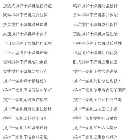
加热式搅拌干燥机温控特点
粉末搅拌干燥机防尘设计
颗粒搅拌干燥机混合效果
真空搅拌干燥机密封性能
热风搅拌干燥机送风原理
低温搅拌干燥机物料保护
高速搅拌干燥机烘干效率
变频搅拌干燥机调速性能
全自动搅拌干燥机操作流程
不锈钢搅拌干燥机材质特性
工业大型搅拌干燥机产能
小型搅拌干燥机功能优势
塑料搅拌干燥机性能参数
卧式搅拌干燥机适用范围
立式搅拌干燥机结构特点
搅拌干燥机工作原理详解
搅拌干燥机烘干精度检测
搅拌干燥机防粘壁处理技术
搅拌干燥机保温层结构解析
搅拌干燥机使用寿命影响因素
搅拌干燥机定时操作模式
搅拌干燥机全自动控制功能
搅拌干燥机机身稳定性设计
搅拌干燥机占地面积参数
搅拌干燥机出料效率分析
搅拌干燥机搅拌叶片材质
搅拌干燥机冷却系统设计
搅拌干燥机加热方式对比
搅拌干燥机干湿物料适配
搅拌干燥机适用物料种类