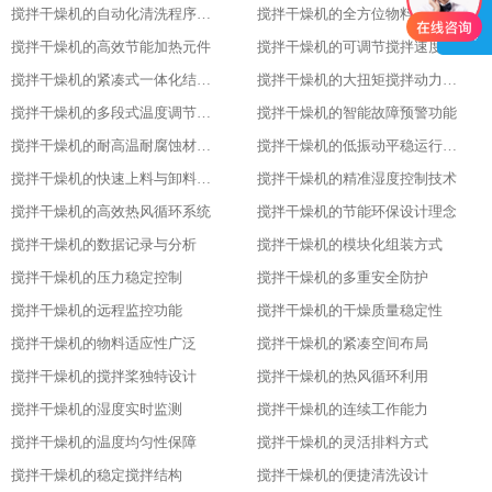
搅拌干燥机的自动化清洗程序设置
搅拌干燥机的全方位物料搅拌效果
搅拌干燥机的高效节能加热元件
搅拌干燥机的可调节搅拌速度功能
搅拌干燥机的紧凑式一体化结构布局
搅拌干燥机的大扭矩搅拌动力输出
搅拌干燥机的多段式温度调节模式
搅拌干燥机的智能故障预警功能
搅拌干燥机的耐高温耐腐蚀材质选用
搅拌干燥机的低振动平稳运行特性
搅拌干燥机的快速上料与卸料设计
搅拌干燥机的精准湿度控制技术
搅拌干燥机的高效热风循环系统
搅拌干燥机的节能环保设计理念
搅拌干燥机的数据记录与分析
搅拌干燥机的模块化组装方式
搅拌干燥机的压力稳定控制
搅拌干燥机的多重安全防护
搅拌干燥机的远程监控功能
搅拌干燥机的干燥质量稳定性
搅拌干燥机的物料适应性广泛
搅拌干燥机的紧凑空间布局
搅拌干燥机的搅拌桨独特设计
搅拌干燥机的热风循环利用
搅拌干燥机的湿度实时监测
搅拌干燥机的连续工作能力
搅拌干燥机的温度均匀性保障
搅拌干燥机的灵活排料方式
搅拌干燥机的稳定搅拌结构
搅拌干燥机的便捷清洗设计