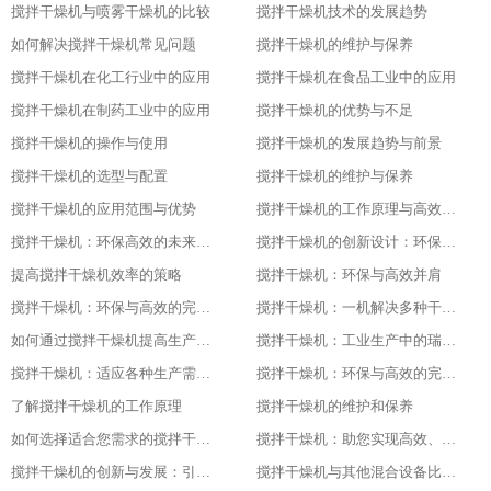
搅拌干燥机与喷雾干燥机的比较
搅拌干燥机技术的发展趋势
如何解决搅拌干燥机常见问题
搅拌干燥机的维护与保养
搅拌干燥机在化工行业中的应用
搅拌干燥机在食品工业中的应用
搅拌干燥机在制药工业中的应用
搅拌干燥机的优势与不足
搅拌干燥机的操作与使用
搅拌干燥机的发展趋势与前景
搅拌干燥机的选型与配置
搅拌干燥机的维护与保养
搅拌干燥机的应用范围与优势
搅拌干燥机的工作原理与高效节能的证明
搅拌干燥机：环保高效的未来工业之星
搅拌干燥机的创新设计：环保与高效的基石
提高搅拌干燥机效率的策略
搅拌干燥机：环保与高效并肩
搅拌干燥机：环保与高效的完美结合
搅拌干燥机：一机解决多种干燥问题
如何通过搅拌干燥机提高生产效率
搅拌干燥机：工业生产中的瑞士军刀
搅拌干燥机：适应各种生产需求的利器
搅拌干燥机：环保与高效的完美结合
了解搅拌干燥机的工作原理
搅拌干燥机的维护和保养
如何选择适合您需求的搅拌干燥机
搅拌干燥机：助您实现高效、低成本的干燥体验
搅拌干燥机的创新与发展：引领未来的技术进步随着科技的不断发展和进步
搅拌干燥机与其他混合设备比较：找出最适合您需求的设备