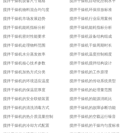
搅拌干燥机设备尺寸规格
搅拌干燥机自动化控制水平
搅拌干燥机物料混合均匀度
搅拌干燥机环保排放标准
搅拌干燥机市场发展趋势
搅拌干燥机行业应用案例
搅拌干燥机能耗指标分析
搅拌干燥机能耗指标分析
搅拌干燥机密封性能要求
搅拌干燥机设备结构组成
搅拌干燥机处理物料范围
搅拌干燥机干燥周期时长
搅拌干燥机水分蒸发效率
搅拌干燥机温度控制精度
搅拌干燥机核心技术参数
搅拌干燥机搅拌结构设计
搅拌干燥机加热方式分类
搅拌干燥机的工作原理
搅拌干燥机的环境适应温度
搅拌干燥机的传动系统类型
搅拌干燥机的保温层厚度
搅拌干燥机的处理量范围
搅拌干燥机的安全联锁装置
搅拌干燥机的能源消耗比
搅拌干燥机的清洗消毒方式
搅拌干燥机的故障诊断功能
搅拌干燥机的热介质流量控制
搅拌干燥机的空载运行噪音
搅拌干燥机的冷却方式配置
搅拌干燥机的干燥均匀度标准