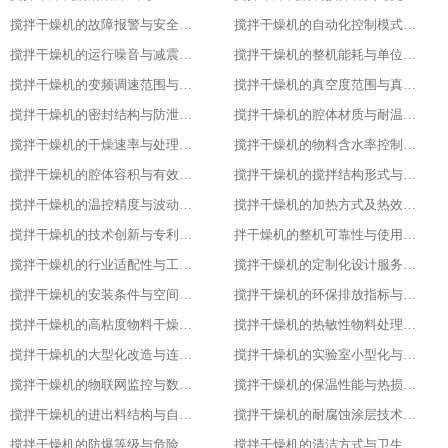
搅拌干燥机的故障报警与安全保护功能
搅拌干燥机的自动化控制模式分类
搅拌干燥机的运行噪音与减震措施
搅拌干燥机的整机能耗与单位能耗标准
搅拌干燥机的变频调速范围与控制精度
搅拌干燥机的真空度范围与真空干燥效果
搅拌干燥机的密封结构与防泄漏等级
搅拌干燥机的腔体材质与耐温耐腐蚀性能
搅拌干燥机的干燥速率与处理量参数
搅拌干燥机的物料含水率控制范围
搅拌干燥机的腔体容积与有效装载率
搅拌干燥机的搅拌结构形式与适配物料
搅拌干燥机的温控精度与波动范围
搅拌干燥机的加热方式及热效率指标
搅拌干燥机的技术创新与专利技术应用
拌干燥机的整机可靠性与使用寿命
搅拌干燥机的行业适配性与工艺调整方案
搅拌干燥机的定制化设计服务范围
搅拌干燥机的安装条件与空间布局要求
搅拌干燥机的环保排放指标与净化措施
搅拌干燥机的高粘度物料干燥适配设计
搅拌干燥机的热敏性物料处理工艺优化
搅拌干燥机的大型化改造与连续生产能力
搅拌干燥机的实验室小型化与参数复刻性
搅拌干燥机的物联网监控与数据追溯能力
搅拌干燥机的保温性能与热损失率
搅拌干燥机的进出料结构与自动化适配
搅拌干燥机的耐腐蚀涂层技术与应用场景
搅拌干燥机的防爆等级与危险环境适配性
搅拌干燥机的清洁方式与卫生残留标准