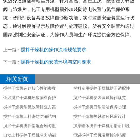
免热介质泄漏与粉尘外溢。针对高温、高压工况，配备压力释放
阀与防爆片，化工专用机型额外加装防静电装置与氮气保护系
统；智能型设备具备故障自诊断功能，实时监测安全装置运行状
态，通过触摸屏显示故障位置与处理建议。所有安全装置均通过
国家强制性安全认证，为操作人员与生产环境提供全方位保障。
搅拌干燥机的操作流程规范要求​
上一篇：
搅拌干燥机的安装环境与空间要求​
下一篇：
相关新闻
搅拌干燥机选购核心性能参数
塑料专用搅拌干燥机烘干适配性
低温搅拌干燥机热敏物料保护
搅拌干燥机安装调试操作规范
搅拌干燥机常见故障排查方案
搅拌干燥机日常清洁保养步骤
搅拌干燥机卸料密封防漏结构
搅拌干燥机热风循环风道设计
搅拌干燥机搅拌桨混合均匀度
加厚罐体搅拌干燥机耐磨耐用性
自动上料搅拌干燥机省力功能
恒温搅拌干燥机温度控制精度