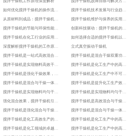
搅拌干燥机工作原理深度解析
搅拌干燥机故障排除与解决方案大全
如何优化搅拌干燥机的操作流程以提升产品质量
搅拌干燥机技术发展与行业趋势分析
从原材料到成品：搅拌干燥机在食品行业的全流程应用
搅拌干燥机维护与保养的实用指南
搅拌干燥机的节能与环保性能探究
创新科技驱动：搅拌干燥机的智能化升级
搅拌干燥机在化工行业的应用实例
如何选择合适的搅拌干燥机以提高生产效率
深度解析搅拌干燥机的工作原理与应用
立式真空振动干燥机
搅拌干燥机是一站式高效混合与干燥解决方案
搅拌干燥机是混合干燥双重功效，化工生产新助力，提升产品质量
搅拌干燥机是实现物料高效干燥的创新之选，提升产品质量
搅拌干燥机是化工生产中的高效混合与干燥专家，提升产品质量
搅拌干燥机是强化干燥效果，提升产品质量的关键
搅拌干燥机是化工生产中不可或缺的高效工具
搅拌干燥机是混合与干燥一体化的创新解决方案
搅拌干燥机是提升化工生产效率的得力助手
搅拌干燥机是实现物料均匀干燥的专业设备
搅拌干燥机是实现物料均匀干燥的专业设备
强化混合效果，搅拌干燥机引领化工新潮流
搅拌干燥机是高效混合与干燥新标杆
搅拌干燥机是强化混合与干燥效果的理想设备
搅拌干燥机是混合与干燥一体化的高效利器
搅拌干燥机是化工高效生产的得力助手
搅拌干燥机是化工生产中的高效干燥与混合专家
搅拌干燥机是化工领域的卓越干燥利器
搅拌干燥机是化工生产中的高效利器