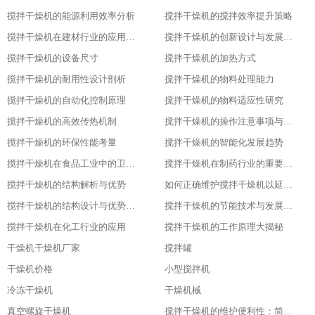
搅拌干燥机的能源利用效率分析
搅拌干燥机的搅拌效率提升策略
搅拌干燥机在建材行业的应用特点
搅拌干燥机的创新设计与发展历程
搅拌干燥机的设备尺寸
搅拌干燥机的加热方式
搅拌干燥机的耐用性设计剖析
搅拌干燥机的物料处理能力
搅拌干燥机的自动化控制原理
搅拌干燥机的物料适应性研究
搅拌干燥机的高效传热机制
搅拌干燥机的操作注意事项与安全保障
搅拌干燥机的环保性能考量
搅拌干燥机的智能化发展趋势
搅拌干燥机在食品工业中的卫生设计
搅拌干燥机在制药行业的重要应用
搅拌干燥机的结构解析与优势
如何正确维护搅拌干燥机以延长其使用寿命
搅拌干燥机的结构设计与优势分析
搅拌干燥机的节能技术与发展趋势
搅拌干燥机在化工行业的应用
搅拌干燥机的工作原理大揭秘
干燥机干燥机厂家
搅拌罐
干燥机价格
小型搅拌机
冷冻干燥机
干燥机械
真空螺旋干燥机
搅拌干燥机的维护便利性：简单易操作