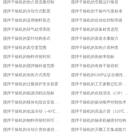
搅拌干燥机的热介质流量控制
搅拌干燥机的空载运行噪音
搅拌干燥机的冷却方式配置
搅拌干燥机的干燥均匀度标准
搅拌干燥机的适用物料形态
搅拌干燥机的自动化控制等级
搅拌干燥机的排气处理系统
搅拌干燥机的设备材质选型
搅拌干燥机的桨叶结构形式
搅拌干燥机的蒸发水量能力
搅拌干燥机的真空度范围
搅拌干燥机的加热介质种类
搅拌干燥机的物料停留时间
搅拌干燥机的热效率指标
搅拌干燥机的搅拌轴转速范围
搅拌干燥机的有效干燥容积
搅拌干燥机的加热方式类型
搅拌干燥机的GMP认证合规性设计
搅拌干燥机的过载保护安全装置
搅拌干燥机的工艺参数记忆存储功能
搅拌干燥机的能源消耗比指标
搅拌干燥机的在线清洗（CIP）功能
搅拌干燥机的模块化组合安装方式
搅拌干燥机的振动噪声控制技术
搅拌干燥机的低温冷却（-40℃）适用性
搅拌干燥机的高温介质（320℃）耐受性
搅拌干燥机的物料停留时间可调性
搅拌干燥机的轴承机械密封结构
搅拌干燥机的冷却介质快速切换设计
搅拌干燥机的灭菌工艺集成能力