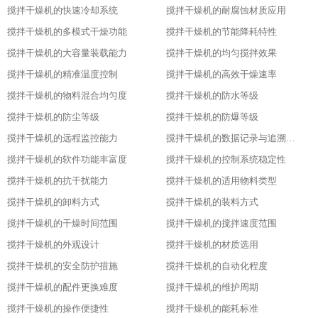
搅拌干燥机的快速冷却系统
搅拌干燥机的耐腐蚀材质应用
搅拌干燥机的多模式干燥功能
搅拌干燥机的节能降耗特性
搅拌干燥机的大容量装载能力
搅拌干燥机的均匀搅拌效果
搅拌干燥机的精准温度控制
搅拌干燥机的高效干燥速率
搅拌干燥机的物料混合均匀度
搅拌干燥机的防水等级
搅拌干燥机的防尘等级
搅拌干燥机的防爆等级
搅拌干燥机的远程监控能力
搅拌干燥机的数据记录与追溯功能
搅拌干燥机的软件功能丰富度
搅拌干燥机的控制系统稳定性
搅拌干燥机的抗干扰能力
搅拌干燥机的适用物料类型
搅拌干燥机的卸料方式
搅拌干燥机的装料方式
搅拌干燥机的干燥时间范围
搅拌干燥机的搅拌速度范围
搅拌干燥机的外观设计
搅拌干燥机的材质选用
搅拌干燥机的安全防护措施
搅拌干燥机的自动化程度
搅拌干燥机的配件更换难度
搅拌干燥机的维护周期
搅拌干燥机的操作便捷性
搅拌干燥机的能耗标准