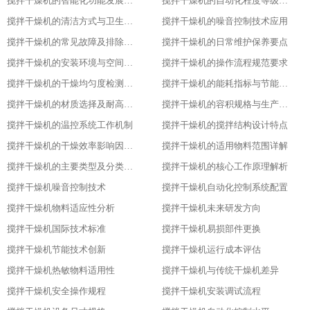
搅拌干燥机的智能化功能发展趋势​
搅拌干燥机的自动化程度等级划分​
搅拌干燥机的清洁方式与卫生标准
搅拌干燥机的噪音控制技术应用​
搅拌干燥机的常见故障及排除方法​
搅拌干燥机的日常维护保养要点​
搅拌干燥机的安装环境与空间要求​
搅拌干燥机的操作流程规范要求​
搅拌干燥机的干燥均匀度检测方法​
搅拌干燥机的能耗指标与节能设计​
搅拌干燥机的材质选择及耐高温性能​
搅拌干燥机的容积规格与生产需求匹配​
搅拌干燥机的温控系统工作机制
搅拌干燥机的搅拌结构设计特点​
搅拌干燥机的干燥效率影响因素分析​
搅拌干燥机的适用物料范围详解​
搅拌干燥机的主要类型及分类标准​
搅拌干燥机的核心工作原理解析​
搅拌干燥机噪音控制技术
搅拌干燥机自动化控制系统配置
搅拌干燥机物料适应性分析
搅拌干燥机未来研发方向
搅拌干燥机国际技术标准
搅拌干燥机易损部件更换
搅拌干燥机节能技术创新
搅拌干燥机运行成本评估
搅拌干燥机热敏物料适用性
搅拌干燥机与传统干燥机差异
搅拌干燥机安全操作规程
搅拌干燥机安装调试流程