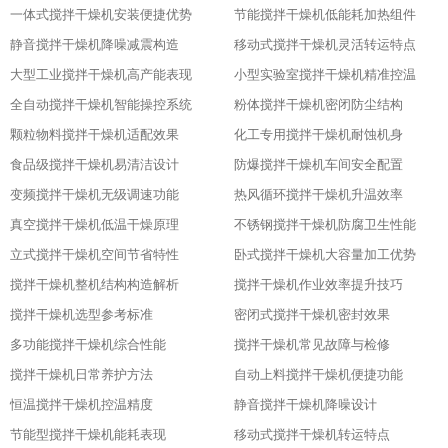
一体式搅拌干燥机安装便捷优势
节能搅拌干燥机低能耗加热组件
静音搅拌干燥机降噪减震构造
移动式搅拌干燥机灵活转运特点
大型工业搅拌干燥机高产能表现
小型实验室搅拌干燥机精准控温
全自动搅拌干燥机智能操控系统
粉体搅拌干燥机密闭防尘结构
颗粒物料搅拌干燥机适配效果
化工专用搅拌干燥机耐蚀机身
食品级搅拌干燥机易清洁设计
防爆搅拌干燥机车间安全配置
变频搅拌干燥机无级调速功能
热风循环搅拌干燥机升温效率
真空搅拌干燥机低温干燥原理
不锈钢搅拌干燥机防腐卫生性能
立式搅拌干燥机空间节省特性
卧式搅拌干燥机大容量加工优势
搅拌干燥机整机结构构造解析
搅拌干燥机作业效率提升技巧
搅拌干燥机选型参考标准
密闭式搅拌干燥机密封效果
多功能搅拌干燥机综合性能
搅拌干燥机常见故障与检修
搅拌干燥机日常养护方法
自动上料搅拌干燥机便捷功能
恒温搅拌干燥机控温精度
静音搅拌干燥机降噪设计
节能型搅拌干燥机能耗表现
移动式搅拌干燥机转运特点