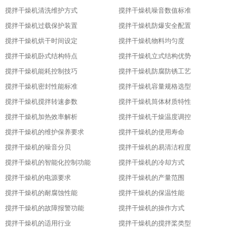
搅拌干燥机清洗维护方式
搅拌干燥机噪音数值标准
搅拌干燥机过载保护装置
搅拌干燥机防爆安全配置
搅拌干燥机烘干时间设定
搅拌干燥机物料均匀度
搅拌干燥机卧式结构特点
搅拌干燥机立式结构优势
搅拌干燥机能耗控制技巧
搅拌干燥机防腐防锈工艺
搅拌干燥机密封性能标准
搅拌干燥机容量规格选型
搅拌干燥机搅拌转速参数
搅拌干燥机筒体材质特性
搅拌干燥机加热效率解析
搅拌干燥机干燥温度调控
搅拌干燥机的维护保养要求
搅拌干燥机的使用寿命
搅拌干燥机的噪音分贝
搅拌干燥机的易清洁程度
搅拌干燥机的智能化控制功能
搅拌干燥机的冷却方式
搅拌干燥机的电源要求
搅拌干燥机的产量范围
搅拌干燥机的耐腐蚀性能
搅拌干燥机的保温性能
搅拌干燥机的故障报警功能
搅拌干燥机的操作方式
搅拌干燥机的适用行业
搅拌干燥机的搅拌桨类型