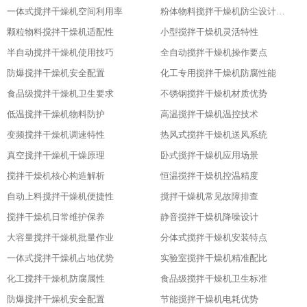
一体式搅拌干燥机空间利用率
粉体物料搅拌干燥机防尘设计粉体物料搅拌干燥机防尘设计
颗粒物料搅拌干燥机适配性
小型搅拌干燥机灵活特性
半自动搅拌干燥机使用技巧
全自动搅拌干燥机操作要点
防爆搅拌干燥机安全配置
化工专用搅拌干燥机防腐性能
食品级搅拌干燥机卫生要求
不锈钢搅拌干燥机材质优势
低温搅拌干燥机物料防护
高温搅拌干燥机温控技术
变频搅拌干燥机调速特性
热风式搅拌干燥机送风系统
真空搅拌干燥机干燥原理
卧式搅拌干燥机应用场景
搅拌干燥机核心构造解析
恒温搅拌干燥机控温精度
自动上料搅拌干燥机便捷性
搅拌干燥机常见故障排查
搅拌干燥机日常维护保养
静音搅拌干燥机降噪设计
大容量搅拌干燥机批量作业
分体式搅拌干燥机安装特点
一体式搅拌干燥机占地优势
实验室搅拌干燥机精准配比
化工搅拌干燥机防腐属性
食品级搅拌干燥机卫生标准
防爆搅拌干燥机安全配置
节能搅拌干燥机电耗优势