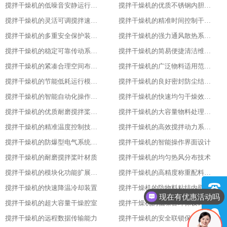
搅拌干燥机的低噪音安静运行表现特色
搅拌干燥机的优质不锈钢内胆材质优势
搅拌干燥机的灵活可调搅拌速度功能
搅拌干燥机的精准时间控制干燥策略
搅拌干燥机的多重安全保护装置配置
搅拌干燥机的强力通风散热系统功能
搅拌干燥机的稳定可靠传动系统性能
搅拌干燥机的简易便捷清洁维护方式
搅拌干燥机的紧凑合理空间布局设计
搅拌干燥机的广泛物料适用范围表现
搅拌干燥机的节能低耗运行模式特点
搅拌干燥机的良好密封防尘结构设计
搅拌干燥机的智能自动化操作流程设计
搅拌干燥机的快速均匀干燥效果呈现
搅拌干燥机的优质耐磨搅拌桨叶材质
搅拌干燥机的大容量物料处理能力优势
搅拌干燥机的精准温度控制技术亮点
搅拌干燥机的高效搅拌动力系统特性
搅拌干燥机的防爆型电气系统配置
搅拌干燥机的智能操作界面设计
搅拌干燥机的耐磨搅拌桨叶材质
搅拌干燥机的均匀热风分布技术
搅拌干燥机的模块化功能扩展设计
搅拌干燥机的高精度称重配料系统
搅拌干燥机的快速降温冷却装置
搅拌干燥机的防物料粘结内壁处理
现在有优惠活动吗
搅拌干燥机的超大容量干燥腔室
搅拌干燥机的低噪音环保设计理念
搅拌干燥机的远程数据传输能力
搅拌干燥机的安全联锁保护装置