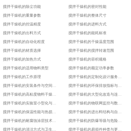
搅拌干燥机的除尘功能
搅拌干燥机的密封性能
搅拌干燥机的重量参数
搅拌干燥机的整体尺寸
搅拌干燥机的控温精度
搅拌干燥机的进料方式
搅拌干燥机的出料方式
搅拌干燥机的能耗标准
搅拌干燥机的自动化程度
搅拌干燥机的干燥温度范围
搅拌干燥机的材质选择
搅拌干燥机的搅拌转速范围
搅拌干燥机的加热方式
搅拌干燥机的容积规格
搅拌干燥机的适用物料类型
搅拌干燥机的额定功率参数
搅拌干燥机的工作原理
搅拌干燥机的定制化设计服务范围
搅拌干燥机的安装条件与空间布局要求
搅拌干燥机的环保排放指标与净化措施
搅拌干燥机的高粘度物料干燥适配设计
搅拌干燥机的大型化改造与连续生产能力
搅拌干燥机的实验室小型化与参数复刻性
搅拌干燥机的物联网监控与数据追溯能力
搅拌干燥机的保温性能与热损失率
搅拌干燥机的进出料结构与自动化适配
搅拌干燥机的耐腐蚀涂层技术与应用场景
搅拌干燥机的防爆等级与危险环境适配性
搅拌干燥机的清洁方式与卫生残留标准
搅拌干燥机的易损件种类与更换周期