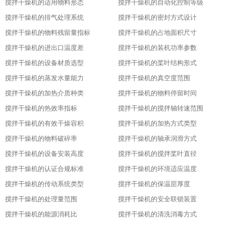
搅拌干燥机的适用物料形态
搅拌干燥机的自动化控制等级
搅拌干燥机的排气处理系统
搅拌干燥机的密封方式设计
搅拌干燥机的物料残留量指标
搅拌干燥机的占地面积尺寸
搅拌干燥机的进出口温度差
搅拌干燥机的装机功率参数
搅拌干燥机的设备材质选型
搅拌干燥机的桨叶结构形式
搅拌干燥机的蒸发水量能力
搅拌干燥机的真空度范围
搅拌干燥机的加热介质种类
搅拌干燥机的物料停留时间
搅拌干燥机的热效率指标
搅拌干燥机的搅拌轴转速范围
搅拌干燥机的有效干燥容积
搅拌干燥机的加热方式类型
搅拌干燥机的物料破碎率
搅拌干燥机的轴承润滑方式
搅拌干燥机的设备安装高度
搅拌干燥机的搅拌桨叶直径
搅拌干燥机的认证合规标准
搅拌干燥机的环境适应温度
搅拌干燥机的传动系统类型
搅拌干燥机的保温层厚度
搅拌干燥机的处理量范围
搅拌干燥机的安全联锁装置
搅拌干燥机的能源消耗比
搅拌干燥机的清洗消毒方式