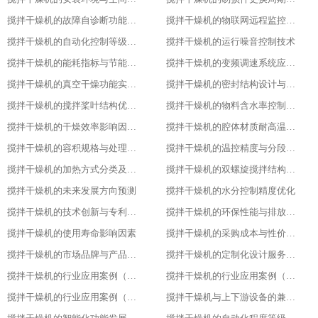
搅拌干燥机的故障自诊断功能解析
搅拌干燥机的物联网远程监控系统搭建
搅拌干燥机的自动化控制等级划分
搅拌干燥机的运行噪音控制技术
搅拌干燥机的能耗指标与节能改造方案
搅拌干燥机的变频调速系统应用优势
搅拌干燥机的真空干燥功能实现原理
搅拌干燥机的密封结构设计与防泄漏技术
搅拌干燥机的搅拌桨叶结构优化方案
搅拌干燥机的物料含水率控制精度
搅拌干燥机的干燥效率影响因素分析
搅拌干燥机的腔体材质耐高温性能指标
搅拌干燥机的容积规格与处理量匹配
搅拌干燥机的温控精度与分段控温技术
搅拌干燥机的加热方式分类及适用场景
搅拌干燥机的双螺旋搅拌结构设计原理
搅拌干燥机的未来发展方向预测​
搅拌干燥机的水分控制精度优化​
搅拌干燥机的技术创新与专利成果​
搅拌干燥机的环保性能与排放标准​
搅拌干燥机的使用寿命影响因素​
搅拌干燥机的采购成本与性价比评估​
搅拌干燥机的市场品牌与产品对比​
搅拌干燥机的定制化设计服务范围​
搅拌干燥机的行业应用案例（化工行业）​
搅拌干燥机的行业应用案例（食品行业）
搅拌干燥机的行业应用案例（塑料行业）​
搅拌干燥机与上下游设备的兼容适配​