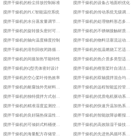
搅拌干燥机的粉尘排放控制标准
搅拌干燥机的设备占地面积优化
搅拌干燥机的PLC智能温控系统
搅拌干燥机的传动系统无级调速功能
搅拌干燥机的水分蒸发量调节能力
搅拌干燥机的处理物料形态多样性
搅拌干燥机的旋转接头密封可靠性
搅拌干燥机的不锈钢接触材质防腐性
搅拌干燥机的轴向温度梯度控制
搅拌干燥机的物料活塞流运动特性
搅拌干燥机的溶剂回收闭路循环系统
搅拌干燥机的低温燃烧工艺适用性
搅拌干燥机的间接加热节能特性
搅拌干燥机的热介质多类型适配性
搅拌干燥机的Q型壳体密封设计
搅拌干燥机的楔形桨叶自清洁功能
搅拌干燥机的空心桨叶传热效率
搅拌干燥机的双轴搅拌混合均匀性
搅拌干燥机的耐腐蚀外壳材料选用
搅拌干燥机的远程智能监控管理能力
搅拌干燥机的独特搅拌方式创新设计
搅拌干燥机的优质电机驱动系统稳定性
搅拌干燥机的精准湿度监测控制功能
搅拌干燥机的快速升温加热系统优势
搅拌干燥机的良好隔热保温性能特点
搅拌干燥机的智能故障诊断报警系统
搅拌干燥机的可倾斜式料桶便利设计亮点
搅拌干燥机的高效除湿干燥技术应用
搅拌干燥机的海量配方存储管理能力
搅拌干燥机的先进热风循环系统设计