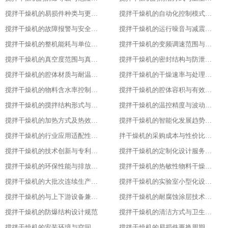
搅拌干燥机的易损件种类与更换周期
搅拌干燥机的自动化控制模式分类
搅拌干燥机的故障报警与安全保护功能
搅拌干燥机的运行噪音与减震措施
搅拌干燥机的整机能耗与单位能耗标准
搅拌干燥机的变频调速范围与控制精度
搅拌干燥机的真空度范围与真空干燥效果
搅拌干燥机的密封结构与防泄漏等级
搅拌干燥机的腔体材质与耐温耐腐蚀性能
搅拌干燥机的干燥速率与处理量参数
搅拌干燥机的物料含水率控制范围
搅拌干燥机的腔体容积与有效装载率
搅拌干燥机的搅拌结构形式与适配物料
搅拌干燥机的温控精度与波动范围
搅拌干燥机的加热方式及热效率指标
搅拌干燥机的智能化发展趋势预测
搅拌干燥机的行业应用适配性调整
拌干燥机的采购成本与性价比评估
搅拌干燥机的技术创新与专利成果
搅拌干燥机的定制化设计服务范围
搅拌干燥机的环保性能与排放标准
搅拌干燥机的热敏性物料干燥工艺优化
搅拌干燥机的大批次连续生产改造
搅拌干燥机的实验室小型化设计要点
搅拌干燥机的与上下游设备兼容适配方案
搅拌干燥机的耐腐蚀涂层技术应用
搅拌干燥机的防爆结构设计规范
搅拌干燥机的清洁方式与卫生标准
搅拌干燥机的安装环境与空间要求
搅拌干燥机的易损件更换周期与维护