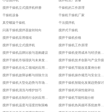
小型搅拌机
搅拌机生产设备
搅拌干燥机立式搅拌机样册
干燥机的工作原理
干燥机设备
干燥机干燥机厂家
真空螺旋干燥机
干法搅拌机
闪蒸干燥机搅拌器旋转转向
搅拌式干燥机
搅拌干燥机应用领域
搅拌干燥机价格
搅拌干燥机立式搅拌机
搅拌干燥机工作原理
搅拌干燥机品牌比较与选购建议
搅拌干燥机使用成本与经济效益分析
搅拌干燥机市场现状与未来发展趋势
搅拌干燥机技术创新与产业升级
搅拌干燥机在化工领域的应用实践
搅拌干燥机节能改造案例分析
搅拌干燥机故障诊断与排除方法
搅拌干燥机操作规范与安全注意事项
搅拌干燥机大型化趋势与市场应用
搅拌干燥机智能化发展趋势探讨
搅拌干燥机清洗与维护技巧
搅拌干燥机环保性能评估
搅拌干燥机在制药行业的应用与优化
搅拌干燥机节能性能分析
搅拌干燥机温度与湿度控制策略
搅拌干燥机热风循环系统效率研究