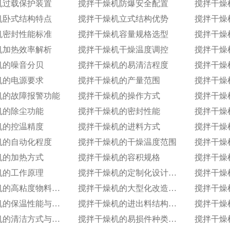
机过载保护装置
搅拌干燥机防爆安全配置
搅拌干燥
机卧式结构特点
搅拌干燥机立式结构优势
搅拌干燥
机密封性能标准
搅拌干燥机容量规格选型
搅拌干燥
机加热效率解析
搅拌干燥机干燥温度调控
搅拌干燥
机的噪音分贝
搅拌干燥机的易清洁程度
机的电源要求
搅拌干燥机的产量范围
搅拌干燥
机的故障报警功能
搅拌干燥机的操作方式
搅拌干燥
机的除尘功能
搅拌干燥机的密封性能
搅拌干燥
机的控温精度
搅拌干燥机的进料方式
搅拌干燥
机的自动化程度
搅拌干燥机的干燥温度范围
搅拌干燥
机的加热方式
搅拌干燥机的容积规格
搅拌干燥
机的工作原理
搅拌干燥机的定制化设计服务范围
搅拌干燥机的高粘度物料干燥适配设计
搅拌干燥机的大型化改造与连续生产能力
搅拌干燥机的保温性能与热损失率
搅拌干燥机的进出料结构与自动化适配
搅拌干燥机的清洁方式与卫生残留标准
搅拌干燥机的易损件种类与更换周期