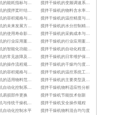
搅拌干燥机的能耗指标与节能改造方案
搅拌干燥机的变频调速系统应用优势
搅拌干燥机的搅拌桨叶结构优化方案
搅拌干燥机的物料含水率控制精度
搅拌干燥机的容积规格与处理量匹配
搅拌干燥机的温控精度与分段控温技术
搅拌干燥机的未来发展方向预测​
搅拌干燥机的水分控制精度优化​
搅拌干燥机的使用寿命影响因素​
搅拌干燥机的采购成本与性价比评估​
搅拌干燥机的行业应用案例（化工行业）​
搅拌干燥机的行业应用案例（食品行业）
搅拌干燥机的智能化功能发展趋势​
搅拌干燥机的自动化程度等级划分​
搅拌干燥机的常见故障及排除方法​
搅拌干燥机的日常维护保养要点​
搅拌干燥机的操作流程规范要求​
搅拌干燥机的干燥均匀度检测方法​
搅拌干燥机的容积规格与生产需求匹配​
搅拌干燥机的温控系统工作机制
搅拌干燥机的适用物料范围详解​
搅拌干燥机的主要类型及分类标准​
搅拌干燥机自动化控制系统配置
搅拌干燥机物料适应性分析
机易损部件更换
搅拌干燥机节能技术创新
搅拌干燥机与传统干燥机差异
搅拌干燥机安全操作规程
机自动化控制水平
搅拌干燥机物料混合均匀度