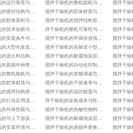
搅拌干燥机的运行噪音与减震措施
搅拌干燥机的整机能耗与单位能耗标准
搅拌干燥机的密封结构与防泄漏等级
搅拌干燥机的腔体材质与耐温耐腐蚀性能
搅拌干燥机的腔体容积与有效装载率
搅拌干燥机的搅拌结构形式与适配物料
搅拌干燥机的技术创新与专利技术应用
拌干燥机的整机可靠性与使用寿命
搅拌干燥机的安装条件与空间布局要求
搅拌干燥机的环保排放指标与净化措施
搅拌干燥机的大型化改造与连续生产能力
搅拌干燥机的实验室小型化与参数复刻性
搅拌干燥机的进出料结构与自动化适配
搅拌干燥机的耐腐蚀涂层技术与应用场景
搅拌干燥机的易损件种类与更换周期
搅拌干燥机的自动化控制模式分类
搅拌干燥机的整机能耗与单位能耗标准
搅拌干燥机的变频调速范围与控制精度
搅拌干燥机的腔体材质与耐温耐腐蚀性能
搅拌干燥机的干燥速率与处理量参数
搅拌干燥机的搅拌结构形式与适配物料
搅拌干燥机的温控精度与波动范围
搅拌干燥机的行业应用适配性调整
拌干燥机的采购成本与性价比评估
搅拌干燥机的环保性能与排放标准
搅拌干燥机的热敏性物料干燥工艺优化
搅拌干燥机的与上下游设备兼容适配方案
搅拌干燥机的耐腐蚀涂层技术应用
搅拌干燥机的安装环境与空间要求
搅拌干燥机的易损件更换周期与维护