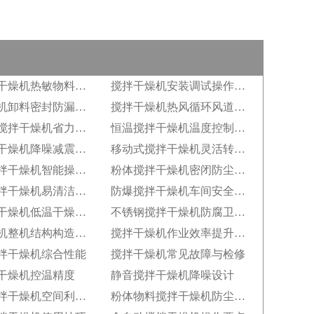
低温搅拌干燥机热敏物料保护
搅拌干燥机安装调试操作规范
搅拌干燥机卸料密封防漏结构
搅拌干燥机热风循环风道设计
自动上料搅拌干燥机省力功能
恒温搅拌干燥机温度控制精度
静音搅拌干燥机降噪减震构造
移动式搅拌干燥机灵活转运特点
全自动搅拌干燥机智能操控系统
粉体搅拌干燥机密闭防尘结构
食品级搅拌干燥机易清洁设计
防爆搅拌干燥机车间安全配置
真空搅拌干燥机低温干燥原理
不锈钢搅拌干燥机防腐卫生性能
搅拌干燥机整机结构构造解析
搅拌干燥机作业效率提升技巧
拌干燥机综合性能
搅拌干燥机常见故障与检修
干燥机控温精度
静音搅拌干燥机降噪设计
一体式搅拌干燥机空间利用率
粉体物料搅拌干燥机防尘设计粉体物料搅拌干燥机防尘设计