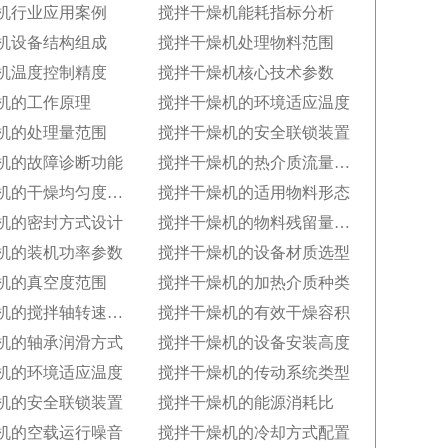
机行业应用案例
搅拌干燥机能耗指标分析
机设备结构组成
搅拌干燥机处理物料范围
机温度控制精度
搅拌干燥机核心技术参数
机的工作原理
搅拌干燥机的环境适应温度
机的处理量范围
搅拌干燥机的安全联锁装置
机的故障诊断功能
搅拌干燥机的热介质流量控制
搅拌干燥机的干燥均匀度标准
搅拌干燥机的适用物料形态
机的密封方式设计
搅拌干燥机的物料残留量指标
机的装机功率参数
搅拌干燥机的设备材质选型
机的真空度范围
搅拌干燥机的加热介质种类
搅拌干燥机的搅拌轴转速范围
搅拌干燥机的有效干燥容积
机的轴承润滑方式
搅拌干燥机的设备安装高度
机的环境适应温度
搅拌干燥机的传动系统类型
机的安全联锁装置
搅拌干燥机的能源消耗比
机的空载运行噪音
搅拌干燥机的冷却方式配置