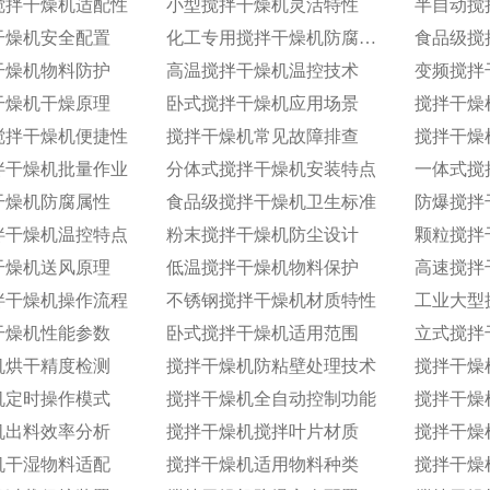
搅拌干燥机适配性
小型搅拌干燥机灵活特性
半自动搅
干燥机安全配置
化工专用搅拌干燥机防腐性能
食品级搅
干燥机物料防护
高温搅拌干燥机温控技术
变频搅拌
干燥机干燥原理
卧式搅拌干燥机应用场景
搅拌干燥
搅拌干燥机便捷性
搅拌干燥机常见故障排查
搅拌干燥
拌干燥机批量作业
分体式搅拌干燥机安装特点
一体式搅
干燥机防腐属性
食品级搅拌干燥机卫生标准
防爆搅拌
拌干燥机温控特点
粉末搅拌干燥机防尘设计
颗粒搅拌
干燥机送风原理
低温搅拌干燥机物料保护
高速搅拌
拌干燥机操作流程
不锈钢搅拌干燥机材质特性
工业大型
干燥机性能参数
卧式搅拌干燥机适用范围
立式搅拌
机烘干精度检测
搅拌干燥机防粘壁处理技术
搅拌干燥
机定时操作模式
搅拌干燥机全自动控制功能
搅拌干燥
机出料效率分析
搅拌干燥机搅拌叶片材质
搅拌干燥
机干湿物料适配
搅拌干燥机适用物料种类
搅拌干燥