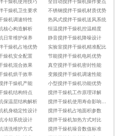
拌干燥机使用技巧
全自动搅拌干燥机操作要点
拌干燥机卫生要求
不锈钢搅拌干燥机材质优势
干燥机调速特性
热风式搅拌干燥机送风系统
机核心构造解析
恒温搅拌干燥机控温精度
机日常维护保养
静音搅拌干燥机降噪设计
拌干燥机占地优势
实验室搅拌干燥机精准配比
干燥机安全配置
节能搅拌干燥机电耗优势
干燥机混合效果
真空搅拌干燥机密封性能
干燥机烘干效率
变频搅拌干燥机调速性能
搅拌干燥机产能
小型搅拌干燥机功能优势
干燥机结构特点
搅拌干燥机工作原理详解
机保温层结构解析
搅拌干燥机使用寿命影响因素
机机身稳定性设计
搅拌干燥机占地面积参数
机冷却系统设计
搅拌干燥机加热方式对比
机清洗维护方式
搅拌干燥机噪音数值标准