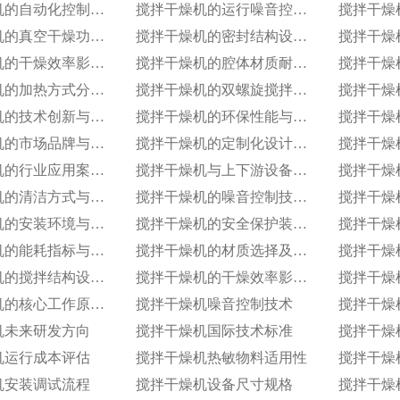
搅拌干燥机的自动化控制等级划分
搅拌干燥机的运行噪音控制技术
搅拌干燥机的真空干燥功能实现原理
搅拌干燥机的密封结构设计与防泄漏技术
搅拌干燥机的干燥效率影响因素分析
搅拌干燥机的腔体材质耐高温性能指标
搅拌干燥机的加热方式分类及适用场景
搅拌干燥机的双螺旋搅拌结构设计原理
搅拌干燥机的技术创新与专利成果​
搅拌干燥机的环保性能与排放标准​
搅拌干燥机的市场品牌与产品对比​
搅拌干燥机的定制化设计服务范围​
搅拌干燥机的行业应用案例（塑料行业）​
搅拌干燥机与上下游设备的兼容适配​
搅拌干燥机的清洁方式与卫生标准
搅拌干燥机的噪音控制技术应用​
搅拌干燥机的安装环境与空间要求​
搅拌干燥机的安全保护装置配置​
搅拌干燥机的能耗指标与节能设计​
搅拌干燥机的材质选择及耐高温性能​
搅拌干燥机的搅拌结构设计特点​
搅拌干燥机的干燥效率影响因素分析​
搅拌干燥机的核心工作原理解析​
搅拌干燥机噪音控制技术
机未来研发方向
搅拌干燥机国际技术标准
搅拌干燥
机运行成本评估
搅拌干燥机热敏物料适用性
机安装调试流程
搅拌干燥机设备尺寸规格
搅拌干燥