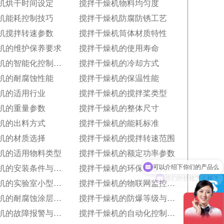
机烘干时间设定
搅拌干燥机物料均匀度
机能耗控制技巧
搅拌干燥机防腐防锈工艺
机搅拌转速参数
搅拌干燥机筒体材质特性
机的维护保养要求
搅拌干燥机的使用寿命
搅拌干燥机的智能化控制功能
搅拌干燥机的冷却方式
机的耐腐蚀性能
搅拌干燥机的保温性能
机的适用行业
搅拌干燥机的搅拌桨类型
机的重量参数
搅拌干燥机的整体尺寸
机的出料方式
搅拌干燥机的能耗标准
机的材质选择
搅拌干燥机的搅拌转速范围
机的适用物料类型
搅拌干燥机的额定功率参数
搅拌干燥机的安装条件与空间布局要求
搅拌干燥机的环保排放指标与净化措施
你们的价格怎么样？
搅拌干燥机的实验室小型化与参数复刻性
搅拌干燥机的物联网监控与数据追溯能力
搅拌干燥机的耐腐蚀涂层技术与应用场景
搅拌干燥机的防爆等级与危险环境适配性
搅拌干燥机的故障报警与安全保护功能
搅拌干燥机的自动化控制模式分类