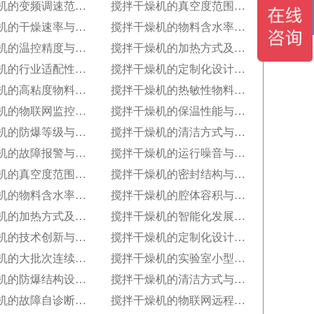
搅拌干燥机的变频调速范围与控制精度
搅拌干燥机的真空度范围与真空干燥效果
搅拌干燥机的干燥速率与处理量参数
搅拌干燥机的物料含水率控制范围
搅拌干燥机的温控精度与波动范围
搅拌干燥机的加热方式及热效率指标
搅拌干燥机的行业适配性与工艺调整方案
搅拌干燥机的定制化设计服务范围
搅拌干燥机的高粘度物料干燥适配设计
搅拌干燥机的热敏性物料处理工艺优化
搅拌干燥机的物联网监控与数据追溯能力
搅拌干燥机的保温性能与热损失率
搅拌干燥机的防爆等级与危险环境适配性
搅拌干燥机的清洁方式与卫生残留标准
搅拌干燥机的故障报警与安全保护功能
搅拌干燥机的运行噪音与减震措施
搅拌干燥机的真空度范围与真空干燥效果
搅拌干燥机的密封结构与防泄漏等级
搅拌干燥机的物料含水率控制范围
搅拌干燥机的腔体容积与有效装载率
搅拌干燥机的加热方式及热效率指标
搅拌干燥机的智能化发展趋势预测
搅拌干燥机的技术创新与专利成果
搅拌干燥机的定制化设计服务范围
搅拌干燥机的大批次连续生产改造
搅拌干燥机的实验室小型化设计要点
搅拌干燥机的防爆结构设计规范
搅拌干燥机的清洁方式与卫生标准
搅拌干燥机的故障自诊断功能解析
搅拌干燥机的物联网远程监控系统搭建