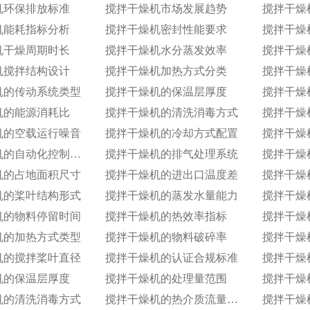
机环保排放标准
搅拌干燥机市场发展趋势
搅拌干燥
机能耗指标分析
搅拌干燥机密封性能要求
搅拌干燥
机干燥周期时长
搅拌干燥机水分蒸发效率
搅拌干燥
机搅拌结构设计
搅拌干燥机加热方式分类
搅拌干燥
机的传动系统类型
搅拌干燥机的保温层厚度
搅拌干燥
机的能源消耗比
搅拌干燥机的清洗消毒方式
搅拌干燥
机的空载运行噪音
搅拌干燥机的冷却方式配置
搅拌干燥机的自动化控制等级
搅拌干燥机的排气处理系统
搅拌干燥
机的占地面积尺寸
搅拌干燥机的进出口温度差
搅拌干燥
机的桨叶结构形式
搅拌干燥机的蒸发水量能力
搅拌干燥
机的物料停留时间
搅拌干燥机的热效率指标
机的加热方式类型
搅拌干燥机的物料破碎率
搅拌干燥
机的搅拌桨叶直径
搅拌干燥机的认证合规标准
搅拌干燥
机的保温层厚度
搅拌干燥机的处理量范围
搅拌干燥
机的清洗消毒方式
搅拌干燥机的热介质流量控制
搅拌干燥