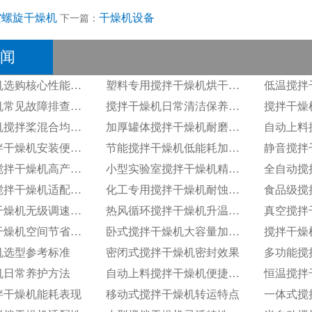
空螺旋干燥机
干燥机设备
下一篇：
闻
搅拌干燥机选购核心性能参数
塑料专用搅拌干燥机烘干适配性
搅拌干燥机常见故障排查方案
搅拌干燥机日常清洁保养步骤
搅拌干燥机搅拌桨混合均匀度
加厚罐体搅拌干燥机耐磨耐用性
一体式搅拌干燥机安装便捷优势
节能搅拌干燥机低能耗加热组件
大型工业搅拌干燥机高产能表现
小型实验室搅拌干燥机精准控温
颗粒物料搅拌干燥机适配效果
化工专用搅拌干燥机耐蚀机身
变频搅拌干燥机无级调速功能
热风循环搅拌干燥机升温效率
立式搅拌干燥机空间节省特性
卧式搅拌干燥机大容量加工优势
机选型参考标准
密闭式搅拌干燥机密封效果
多功能搅
机日常养护方法
自动上料搅拌干燥机便捷功能
恒温搅拌
拌干燥机能耗表现
移动式搅拌干燥机转运特点