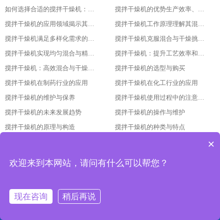
如何选择合适的搅拌干燥机：指南与建议
搅拌干燥机的优势生产效率、产品质量与经济效益的结合
搅拌干燥机的应用领域揭示其广泛的使用范围
搅拌干燥机工作原理理解其混合与干燥过程的细节
搅拌干燥机满足多样化需求的强大工具
搅拌干燥机克服混合与干燥挑战的关键
搅拌干燥机实现均匀混合与精确控制的秘诀
搅拌干燥机：提升工艺效率和产量的必备设备
搅拌干燥机：高效混合与干燥的理想选择
搅拌干燥机的选型与购买
搅拌干燥机在制药行业的应用
搅拌干燥机在化工行业的应用
搅拌干燥机的维护与保养
搅拌干燥机使用过程中的注意事项
搅拌干燥机的未来发展趋势
搅拌干燥机的操作与维护
搅拌干燥机的原理与构造
搅拌干燥机的种类与特点
×
搅拌干燥机：提升生产效率与品质的重要设备
搅拌干燥机的发展趋势与技术革新
搅拌干燥机的调试与维护方法
搅拌干燥机的应用领域与优势分析
欢迎来到本网站，请问有什么可以帮您？
搅拌干燥机的选型依据与使用要点
搅拌干燥机的原理与结构：让干燥更高效的设备解析
搅拌干燥机立式揽拌机3吨加热功率多大
搅拌干燥机工作原理
现在咨询
稍后再说
搅拌干燥机干燥大豆
搅拌干燥机立式揽拌机3吨加热功率多大
网站首页
产品中心
工程案例
联系我们
搅拌干燥机立式搅拌机出风口
搅拌干燥机使用说明