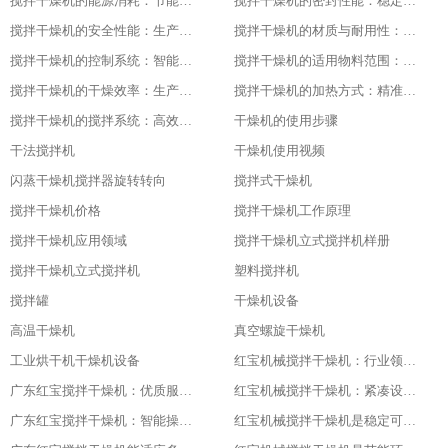
搅拌干燥机的能源消耗：节能与高效的平衡
搅拌干燥机的密封性能：稳定干燥的关键
搅拌干燥机的安全性能：生产中的首要保障
搅拌干燥机的材质与耐用性：品质的坚实基础
搅拌干燥机的控制系统：智能化的操作体验
搅拌干燥机的适用物料范围：广泛的适应性
搅拌干燥机的干燥效率：生产效益的保障
搅拌干燥机的加热方式：精准控温的关键
搅拌干燥机的搅拌系统：高效混合的核心
干燥机的使用步骤
干法搅拌机
干燥机使用视频
闪蒸干燥机搅拌器旋转转向
搅拌式干燥机
搅拌干燥机价格
搅拌干燥机工作原理
搅拌干燥机应用领域
搅拌干燥机立式搅拌机样册
搅拌干燥机立式搅拌机
塑料搅拌机
搅拌罐
干燥机设备
高温干燥机
真空螺旋干燥机
工业烘干机干燥机设备
红宝机械搅拌干燥机：行业领先，值得信赖
广东红宝搅拌干燥机：优质服务，全程保障
红宝机械搅拌干燥机：紧凑设计，节省空间
广东红宝搅拌干燥机：智能操作，便捷高效
红宝机械搅拌干燥机是稳定可靠的伙伴