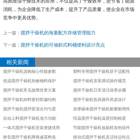
高效除湿干燥技术的应用，不仅提高了干燥效率，还节省了能源
消耗，为企业降低了生产成本，提升了产品质量，使企业在市场
竞争中更具优势。
搅拌干燥机的海量配方存储管理能力
上一篇：
搅拌干燥机的可倾斜式料桶便利设计亮点
下一篇：
相关新闻
搅拌干燥机选购核心性能参数
塑料专用搅拌干燥机烘干适配性
低温搅拌干燥机热敏物料保护
搅拌干燥机安装调试操作规范
搅拌干燥机常见故障排查方案
搅拌干燥机日常清洁保养步骤
搅拌干燥机卸料密封防漏结构
搅拌干燥机热风循环风道设计
搅拌干燥机搅拌桨混合均匀度
加厚罐体搅拌干燥机耐磨耐用性
自动上料搅拌干燥机省力功能
恒温搅拌干燥机温度控制精度
一体式搅拌干燥机安装便捷优势
节能搅拌干燥机低能耗加热组件
静音搅拌干燥机降噪减震构造
移动式搅拌干燥机灵活转运特点