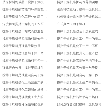
从原材料到成品：搅拌干燥机在食品行业的全流程应用
搅拌干燥机维护与保养的实用指南
搅拌干燥机的节能与环保性能探究
创新科技驱动：搅拌干燥机的智能化升级
搅拌干燥机在化工行业的应用实例
如何选择合适的搅拌干燥机以提高生产效率
深度解析搅拌干燥机的工作原理与应用
立式真空振动干燥机
搅拌干燥机是一站式高效混合与干燥解决方案
搅拌干燥机是混合干燥双重功效，化工生产新助力，提升产品质量
搅拌干燥机是实现物料高效干燥的创新之选，提升产品质量
搅拌干燥机是化工生产中的高效混合与干燥专家，提升产品质量
搅拌干燥机是强化干燥效果，提升产品质量的关键
搅拌干燥机是化工生产中不可或缺的高效工具
搅拌干燥机是混合与干燥一体化的创新解决方案
搅拌干燥机是提升化工生产效率的得力助手
搅拌干燥机是实现物料均匀干燥的专业设备
搅拌干燥机是实现物料均匀干燥的专业设备
强化混合效果，搅拌干燥机引领化工新潮流
搅拌干燥机是高效混合与干燥新标杆
搅拌干燥机是强化混合与干燥效果的理想设备
搅拌干燥机是混合与干燥一体化的高效利器
搅拌干燥机是化工高效生产的得力助手
搅拌干燥机是化工生产中的高效干燥与混合专家
搅拌干燥机是化工领域的卓越干燥利器
搅拌干燥机是化工生产中的高效利器
搅拌干燥机是现代化工生产的得力助手
搅拌干燥机性能评估与市场前景分析
搅拌干燥机在环保领域的创新应用
如何选择合适的搅拌干燥机型号