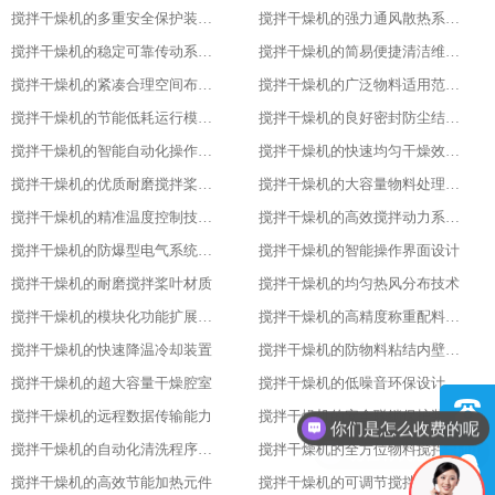
搅拌干燥机的多重安全保护装置配置
搅拌干燥机的强力通风散热系统功能
搅拌干燥机的稳定可靠传动系统性能
搅拌干燥机的简易便捷清洁维护方式
搅拌干燥机的紧凑合理空间布局设计
搅拌干燥机的广泛物料适用范围表现
搅拌干燥机的节能低耗运行模式特点
搅拌干燥机的良好密封防尘结构设计
搅拌干燥机的智能自动化操作流程设计
搅拌干燥机的快速均匀干燥效果呈现
搅拌干燥机的优质耐磨搅拌桨叶材质
搅拌干燥机的大容量物料处理能力优势
搅拌干燥机的精准温度控制技术亮点
搅拌干燥机的高效搅拌动力系统特性
搅拌干燥机的防爆型电气系统配置
搅拌干燥机的智能操作界面设计
搅拌干燥机的耐磨搅拌桨叶材质
搅拌干燥机的均匀热风分布技术
搅拌干燥机的模块化功能扩展设计
搅拌干燥机的高精度称重配料系统
搅拌干燥机的快速降温冷却装置
搅拌干燥机的防物料粘结内壁处理
搅拌干燥机的超大容量干燥腔室
搅拌干燥机的低噪音环保设计理念
搅拌干燥机的远程数据传输能力
搅拌干燥机的安全联锁保护装置
现在有优惠活动吗
搅拌干燥机的自动化清洗程序设置
搅拌干燥机的全方位物料搅拌效果
搅拌干燥机的高效节能加热元件
搅拌干燥机的可调节搅拌速度功能