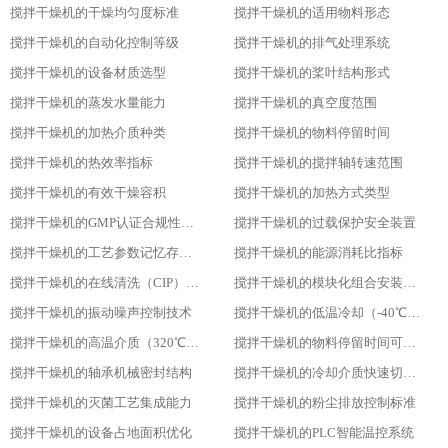
搅拌干燥机的干燥均匀度标准
搅拌干燥机的适用物料形态
搅拌干燥机的自动化控制等级
搅拌干燥机的排气处理系统
搅拌干燥机的设备材质选型
搅拌干燥机的桨叶结构形式
搅拌干燥机的蒸发水量能力
搅拌干燥机的真空度范围
搅拌干燥机的加热介质种类
搅拌干燥机的物料停留时间
搅拌干燥机的热效率指标
搅拌干燥机的搅拌轴转速范围
搅拌干燥机的有效干燥容积
搅拌干燥机的加热方式类型
搅拌干燥机的GMP认证合规性设计
搅拌干燥机的过载保护安全装置
搅拌干燥机的工艺参数记忆存储功能
搅拌干燥机的能源消耗比指标
搅拌干燥机的在线清洗（CIP）功能
搅拌干燥机的模块化组合安装方式
搅拌干燥机的振动噪声控制技术
搅拌干燥机的低温冷却（-40℃）适用性
搅拌干燥机的高温介质（320℃）耐受性
搅拌干燥机的物料停留时间可调性
搅拌干燥机的轴承机械密封结构
搅拌干燥机的冷却介质快速切换设计
搅拌干燥机的灭菌工艺集成能力
搅拌干燥机的粉尘排放控制标准
搅拌干燥机的设备占地面积优化
搅拌干燥机的PLC智能温控系统