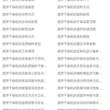
搅拌干燥机的控温精度
搅拌干燥机的进料方式
搅拌干燥机的出料方式
搅拌干燥机的能耗标准
搅拌干燥机的自动化程度
搅拌干燥机的干燥温度范围
搅拌干燥机的材质选择
搅拌干燥机的搅拌转速范围
搅拌干燥机的加热方式
搅拌干燥机的容积规格
搅拌干燥机的适用物料类型
搅拌干燥机的额定功率参数
搅拌干燥机的工作原理
搅拌干燥机的定制化设计服务范围
搅拌干燥机的安装条件与空间布局要求
搅拌干燥机的环保排放指标与净化措施
搅拌干燥机的高粘度物料干燥适配设计
搅拌干燥机的大型化改造与连续生产能力
搅拌干燥机的实验室小型化与参数复刻性
搅拌干燥机的物联网监控与数据追溯能力
搅拌干燥机的保温性能与热损失率
搅拌干燥机的进出料结构与自动化适配
搅拌干燥机的耐腐蚀涂层技术与应用场景
搅拌干燥机的防爆等级与危险环境适配性
搅拌干燥机的清洁方式与卫生残留标准
搅拌干燥机的易损件种类与更换周期
搅拌干燥机的故障报警与安全保护功能
搅拌干燥机的自动化控制模式分类