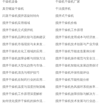
干燥机设备
干燥机干燥机厂家
真空螺旋干燥机
干法搅拌机
闪蒸干燥机搅拌器旋转转向
搅拌式干燥机
搅拌干燥机应用领域
搅拌干燥机价格
搅拌干燥机立式搅拌机
搅拌干燥机工作原理
搅拌干燥机品牌比较与选购建议
搅拌干燥机使用成本与经济效益分析
搅拌干燥机市场现状与未来发展趋势
搅拌干燥机技术创新与产业升级
搅拌干燥机在化工领域的应用实践
搅拌干燥机节能改造案例分析
搅拌干燥机故障诊断与排除方法
搅拌干燥机操作规范与安全注意事项
搅拌干燥机大型化趋势与市场应用
搅拌干燥机智能化发展趋势探讨
搅拌干燥机清洗与维护技巧
搅拌干燥机环保性能评估
搅拌干燥机在制药行业的应用与优化
搅拌干燥机节能性能分析
搅拌干燥机温度与湿度控制策略
搅拌干燥机热风循环系统效率研究
搅拌干燥机工作原理深度解析
搅拌干燥机故障排除与解决方案大全
如何优化搅拌干燥机的操作流程以提升产品质量
搅拌干燥机技术发展与行业趋势分析