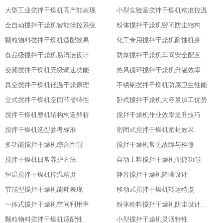
大型工业搅拌干燥机高产能表现
小型实验室搅拌干燥机精准控温
全自动搅拌干燥机智能操控系统
粉体搅拌干燥机密闭防尘结构
颗粒物料搅拌干燥机适配效果
化工专用搅拌干燥机耐蚀机身
食品级搅拌干燥机易清洁设计
防爆搅拌干燥机车间安全配置
变频搅拌干燥机无级调速功能
热风循环搅拌干燥机升温效率
真空搅拌干燥机低温干燥原理
不锈钢搅拌干燥机防腐卫生性能
立式搅拌干燥机空间节省特性
卧式搅拌干燥机大容量加工优势
搅拌干燥机整机结构构造解析
搅拌干燥机作业效率提升技巧
搅拌干燥机选型参考标准
密闭式搅拌干燥机密封效果
多功能搅拌干燥机综合性能
搅拌干燥机常见故障与检修
搅拌干燥机日常养护方法
自动上料搅拌干燥机便捷功能
恒温搅拌干燥机控温精度
静音搅拌干燥机降噪设计
节能型搅拌干燥机能耗表现
移动式搅拌干燥机转运特点
一体式搅拌干燥机空间利用率
粉体物料搅拌干燥机防尘设计粉体物料搅拌干燥机防尘设计
颗粒物料搅拌干燥机适配性
小型搅拌干燥机灵活特性