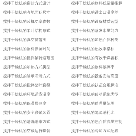
搅拌干燥机的密封方式设计
搅拌干燥机的物料残留量指标
搅拌干燥机的占地面积尺寸
搅拌干燥机的进出口温度差
搅拌干燥机的装机功率参数
搅拌干燥机的设备材质选型
搅拌干燥机的桨叶结构形式
搅拌干燥机的蒸发水量能力
搅拌干燥机的真空度范围
搅拌干燥机的加热介质种类
搅拌干燥机的物料停留时间
搅拌干燥机的热效率指标
搅拌干燥机的搅拌轴转速范围
搅拌干燥机的有效干燥容积
搅拌干燥机的加热方式类型
搅拌干燥机的物料破碎率
搅拌干燥机的轴承润滑方式
搅拌干燥机的设备安装高度
搅拌干燥机的搅拌桨叶直径
搅拌干燥机的认证合规标准
搅拌干燥机的环境适应温度
搅拌干燥机的传动系统类型
搅拌干燥机的保温层厚度
搅拌干燥机的处理量范围
搅拌干燥机的安全联锁装置
搅拌干燥机的能源消耗比
搅拌干燥机的清洗消毒方式
搅拌干燥机的热介质流量控制
搅拌干燥机的空载运行噪音
搅拌干燥机的冷却方式配置