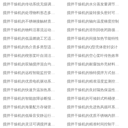
搅拌干燥机的传动系统无级调速功能
搅拌干燥机的水分蒸发量调节能力
搅拌干燥机的处理物料形态多样性
搅拌干燥机的旋转接头密封可靠性
搅拌干燥机的不锈钢接触材质防腐性
搅拌干燥机的轴向温度梯度控制
搅拌干燥机的物料活塞流运动特性
搅拌干燥机的溶剂回收闭路循环系统
搅拌干燥机的低温燃烧工艺适用性
搅拌干燥机的间接加热节能特性
搅拌干燥机的热介质多类型适配性
搅拌干燥机的Q型壳体密封设计
搅拌干燥机的楔形桨叶自清洁功能
搅拌干燥机的空心桨叶传热效率
搅拌干燥机的双轴搅拌混合均匀性
搅拌干燥机的耐腐蚀外壳材料选用
搅拌干燥机的远程智能监控管理能力
搅拌干燥机的独特搅拌方式创新设计
搅拌干燥机的优质电机驱动系统稳定性
搅拌干燥机的精准湿度监测控制功能
搅拌干燥机的快速升温加热系统优势
搅拌干燥机的良好隔热保温性能特点
搅拌干燥机的智能故障诊断报警系统
搅拌干燥机的可倾斜式料桶便利设计亮点
搅拌干燥机的海量配方存储管理能力
搅拌干燥机的先进热风循环系统设计
搅拌干燥机的低噪音安静运行表现特色
搅拌干燥机的优质不锈钢内胆材质优势
搅拌干燥机的灵活可调搅拌速度功能
搅拌干燥机的精准时间控制干燥策略