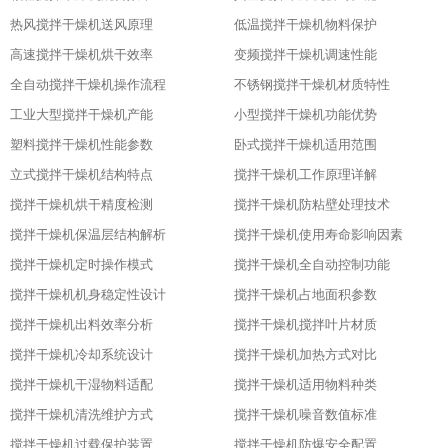
热风搅拌干燥机送风原理
低温搅拌干燥机物料保护
高速搅拌干燥机烘干效率
变频搅拌干燥机调速性能
全自动搅拌干燥机操作流程
不锈钢搅拌干燥机材质特性
工业大型搅拌干燥机产能
小型搅拌干燥机功能优势
塑料搅拌干燥机性能参数
卧式搅拌干燥机适用范围
立式搅拌干燥机结构特点
搅拌干燥机工作原理详解
搅拌干燥机烘干精度检测
搅拌干燥机防粘壁处理技术
搅拌干燥机保温层结构解析
搅拌干燥机使用寿命影响因素
搅拌干燥机定时操作模式
搅拌干燥机全自动控制功能
搅拌干燥机机身稳定性设计
搅拌干燥机占地面积参数
搅拌干燥机出料效率分析
搅拌干燥机搅拌叶片材质
搅拌干燥机冷却系统设计
搅拌干燥机加热方式对比
搅拌干燥机干湿物料适配
搅拌干燥机适用物料种类
搅拌干燥机清洗维护方式
搅拌干燥机噪音数值标准
搅拌干燥机过载保护装置
搅拌干燥机防爆安全配置