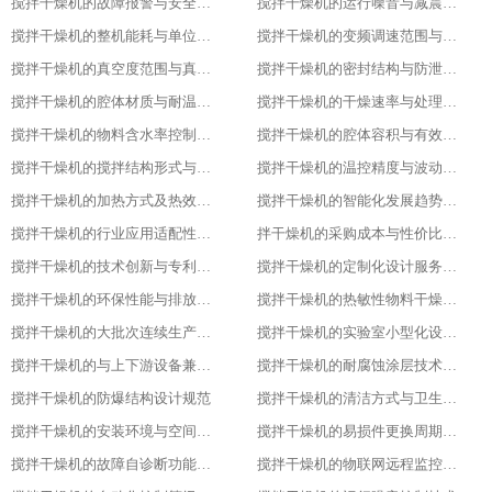
搅拌干燥机的故障报警与安全保护功能
搅拌干燥机的运行噪音与减震措施
搅拌干燥机的整机能耗与单位能耗标准
搅拌干燥机的变频调速范围与控制精度
搅拌干燥机的真空度范围与真空干燥效果
搅拌干燥机的密封结构与防泄漏等级
搅拌干燥机的腔体材质与耐温耐腐蚀性能
搅拌干燥机的干燥速率与处理量参数
搅拌干燥机的物料含水率控制范围
搅拌干燥机的腔体容积与有效装载率
搅拌干燥机的搅拌结构形式与适配物料
搅拌干燥机的温控精度与波动范围
搅拌干燥机的加热方式及热效率指标
搅拌干燥机的智能化发展趋势预测
搅拌干燥机的行业应用适配性调整
拌干燥机的采购成本与性价比评估
搅拌干燥机的技术创新与专利成果
搅拌干燥机的定制化设计服务范围
搅拌干燥机的环保性能与排放标准
搅拌干燥机的热敏性物料干燥工艺优化
搅拌干燥机的大批次连续生产改造
搅拌干燥机的实验室小型化设计要点
搅拌干燥机的与上下游设备兼容适配方案
搅拌干燥机的耐腐蚀涂层技术应用
搅拌干燥机的防爆结构设计规范
搅拌干燥机的清洁方式与卫生标准
搅拌干燥机的安装环境与空间要求
搅拌干燥机的易损件更换周期与维护
搅拌干燥机的故障自诊断功能解析
搅拌干燥机的物联网远程监控系统搭建