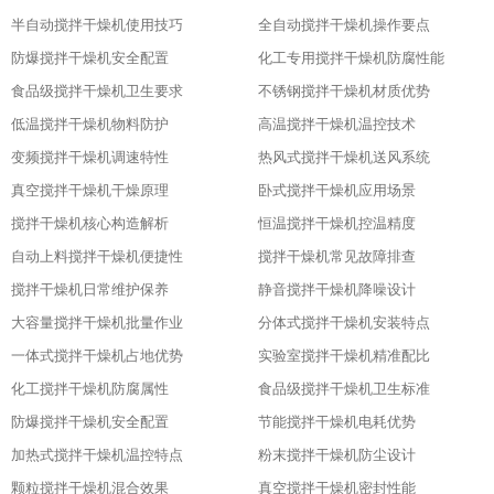
半自动搅拌干燥机使用技巧
全自动搅拌干燥机操作要点
防爆搅拌干燥机安全配置
化工专用搅拌干燥机防腐性能
食品级搅拌干燥机卫生要求
不锈钢搅拌干燥机材质优势
低温搅拌干燥机物料防护
高温搅拌干燥机温控技术
变频搅拌干燥机调速特性
热风式搅拌干燥机送风系统
真空搅拌干燥机干燥原理
卧式搅拌干燥机应用场景
搅拌干燥机核心构造解析
恒温搅拌干燥机控温精度
自动上料搅拌干燥机便捷性
搅拌干燥机常见故障排查
搅拌干燥机日常维护保养
静音搅拌干燥机降噪设计
大容量搅拌干燥机批量作业
分体式搅拌干燥机安装特点
一体式搅拌干燥机占地优势
实验室搅拌干燥机精准配比
化工搅拌干燥机防腐属性
食品级搅拌干燥机卫生标准
防爆搅拌干燥机安全配置
节能搅拌干燥机电耗优势
加热式搅拌干燥机温控特点
粉末搅拌干燥机防尘设计
颗粒搅拌干燥机混合效果
真空搅拌干燥机密封性能