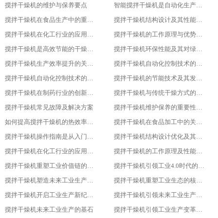
搅拌干燥机的维护与保养要点
智能搅拌干燥机是自动化生产的新趋势
搅拌干燥机在食品生产中的重要作用
搅拌干燥机结构设计及其性能优化
搅拌干燥机在化工行业的应用实践
搅拌干燥机的工作原理与优势分析
搅拌干燥机是高效节能的干燥新选择
搅拌干燥机环保性能及其对绿色生产的意义
搅拌干燥机生产效率提升的关键因素
搅拌干燥机自动化控制技术的探索与实践
搅拌干燥机自动化控制技术的探索与实践
搅拌干燥机的节能技术及其发展趋势
搅拌干燥机在制药行业的创新应用
搅拌干燥机与传统干燥方式的比较与优势分析
搅拌干燥机常见故障及解决方案
搅拌干燥机维护保养的重要性及实施方法
如何提高搅拌干燥机的热效率与干燥效果
搅拌干燥机在食品加工中的关键作用
搅拌干燥机操作指南是从入门到精通
搅拌干燥机结构设计优化及其影响研究
搅拌干燥机在化工行业的应用及优势分析
搅拌干燥机的工作原理及性能特点详解
搅拌干燥机重塑工业价值链的重要一环
搅拌干燥机引领工业4.0时代的核心设备
搅拌干燥机塑造未来工业生产新格局的重要工具
搅拌干燥机重塑工业生态的核心力量
搅拌干燥机开启工业生产新纪元的关键
搅拌干燥机引领未来工业生产的先锋
搅拌干燥机未来工业生产的基石
搅拌干燥机引领工业生产变革的重要力量