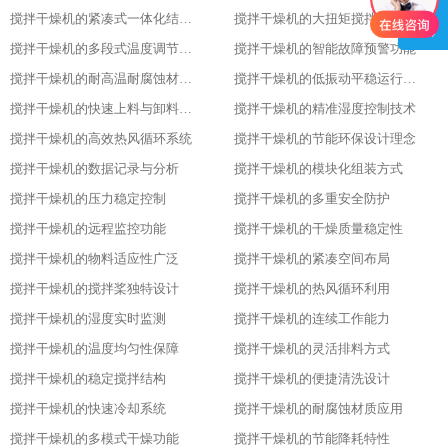
搅拌干燥机的紧凑式一体化结构布局
搅拌干燥机的大扭矩搅拌动力输出
搅拌干燥机的多段式温度调节模式
搅拌干燥机的智能故障预警功能
搅拌干燥机的耐高温耐腐蚀材质选用
搅拌干燥机的低振动平稳运行特性
搅拌干燥机的快速上料与卸料设计
搅拌干燥机的精准湿度控制技术
搅拌干燥机的高效热风循环系统
搅拌干燥机的节能环保设计理念
搅拌干燥机的数据记录与分析
搅拌干燥机的模块化组装方式
搅拌干燥机的压力稳定控制
搅拌干燥机的多重安全防护
搅拌干燥机的远程监控功能
搅拌干燥机的干燥质量稳定性
搅拌干燥机的物料适应性广泛
搅拌干燥机的紧凑空间布局
搅拌干燥机的搅拌桨独特设计
搅拌干燥机的热风循环利用
搅拌干燥机的湿度实时监测
搅拌干燥机的连续工作能力
搅拌干燥机的温度均匀性保障
搅拌干燥机的灵活排料方式
搅拌干燥机的稳定搅拌结构
搅拌干燥机的便捷清洗设计
搅拌干燥机的快速冷却系统
搅拌干燥机的耐腐蚀材质应用
搅拌干燥机的多模式干燥功能
搅拌干燥机的节能降耗特性