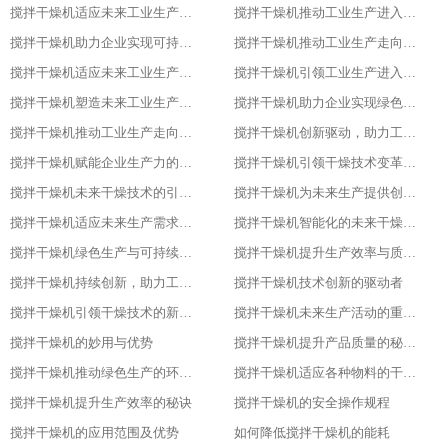
搅拌干燥机适应未来工业生产需求的必备设备
搅拌干燥机推动工业生产进入高效、绿色、智能新时代
搅拌干燥机助力企业实现可持续发展目标
搅拌干燥机推动工业生产走向智能化、绿色化、高效化
搅拌干燥机适应未来工业生产需求的创新设备
搅拌干燥机引领工业生产进入新时代
搅拌干燥机塑造未来工业生产的新格局
搅拌干燥机助力企业实现绿色、智能、高效生产
搅拌干燥机推动工业生产走向智能化与可持续发展的关键
搅拌干燥机创新驱动，助力工业生产绿色转型
搅拌干燥机赋能企业生产力的关键设备
搅拌干燥机引领干燥技术变革的先锋
搅拌干燥机未来干燥技术的引领者
搅拌干燥机为未来生产提供创新解决方案
搅拌干燥机适应未来生产需求的关键设备
搅拌干燥机智能化的未来干燥解决方案
搅拌干燥机绿色生产与可持续发展的助力者
搅拌干燥机提升生产效率与质量的关键设备
搅拌干燥机持续创新，助力工业4.0
搅拌干燥机技术创新的驱动者
搅拌干燥机引领干燥技术的新潮流
搅拌干燥机未来生产活动的重要伙伴
搅拌干燥机的妙用与优势
搅拌干燥机提升产品质量的秘密武器
搅拌干燥机推动绿色生产的环保选择
搅拌干燥机适应各种物料的干燥利器
搅拌干燥机提升生产效率的秘诀
搅拌干燥机的安全操作规程
搅拌干燥机的应用范围及优势
如何降低搅拌干燥机的能耗