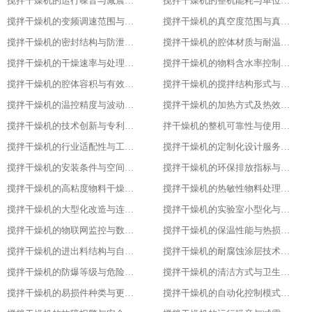
搅拌干燥机的运行噪音与减震措施
搅拌干燥机的整机能耗与单位能耗标准
搅拌干燥机的变频调速范围与控制精度
搅拌干燥机的真空度范围与真空干燥效果
搅拌干燥机的密封结构与防泄漏等级
搅拌干燥机的腔体材质与耐温耐腐蚀性能
搅拌干燥机的干燥速率与处理量参数
搅拌干燥机的物料含水率控制范围
搅拌干燥机的腔体容积与有效装载率
搅拌干燥机的搅拌结构形式与适配物料
搅拌干燥机的温控精度与波动范围
搅拌干燥机的加热方式及热效率指标
搅拌干燥机的技术创新与专利技术应用
拌干燥机的整机可靠性与使用寿命
搅拌干燥机的行业适配性与工艺调整方案
搅拌干燥机的定制化设计服务范围
搅拌干燥机的安装条件与空间布局要求
搅拌干燥机的环保排放指标与净化措施
搅拌干燥机的高粘度物料干燥适配设计
搅拌干燥机的热敏性物料处理工艺优化
搅拌干燥机的大型化改造与连续生产能力
搅拌干燥机的实验室小型化与参数复刻性
搅拌干燥机的物联网监控与数据追溯能力
搅拌干燥机的保温性能与热损失率
搅拌干燥机的进出料结构与自动化适配
搅拌干燥机的耐腐蚀涂层技术与应用场景
搅拌干燥机的防爆等级与危险环境适配性
搅拌干燥机的清洁方式与卫生残留标准
搅拌干燥机的易损件种类与更换周期
搅拌干燥机的自动化控制模式分类