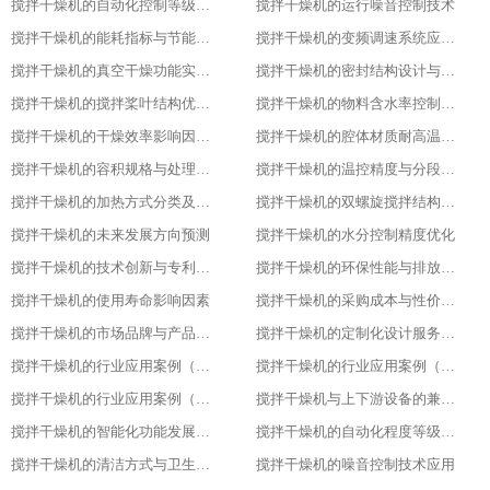
搅拌干燥机的自动化控制等级划分
搅拌干燥机的运行噪音控制技术
搅拌干燥机的能耗指标与节能改造方案
搅拌干燥机的变频调速系统应用优势
搅拌干燥机的真空干燥功能实现原理
搅拌干燥机的密封结构设计与防泄漏技术
搅拌干燥机的搅拌桨叶结构优化方案
搅拌干燥机的物料含水率控制精度
搅拌干燥机的干燥效率影响因素分析
搅拌干燥机的腔体材质耐高温性能指标
搅拌干燥机的容积规格与处理量匹配
搅拌干燥机的温控精度与分段控温技术
搅拌干燥机的加热方式分类及适用场景
搅拌干燥机的双螺旋搅拌结构设计原理
搅拌干燥机的未来发展方向预测​
搅拌干燥机的水分控制精度优化​
搅拌干燥机的技术创新与专利成果​
搅拌干燥机的环保性能与排放标准​
搅拌干燥机的使用寿命影响因素​
搅拌干燥机的采购成本与性价比评估​
搅拌干燥机的市场品牌与产品对比​
搅拌干燥机的定制化设计服务范围​
搅拌干燥机的行业应用案例（化工行业）​
搅拌干燥机的行业应用案例（食品行业）
搅拌干燥机的行业应用案例（塑料行业）​
搅拌干燥机与上下游设备的兼容适配​
搅拌干燥机的智能化功能发展趋势​
搅拌干燥机的自动化程度等级划分​
搅拌干燥机的清洁方式与卫生标准
搅拌干燥机的噪音控制技术应用​