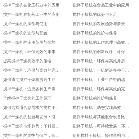
搅拌干燥机在化工行业中的应用
搅拌干燥机在食品工业中的应用
搅拌干燥机在制药工业中的应用
搅拌干燥机的优势与不足
搅拌干燥机的操作与使用
搅拌干燥机的发展趋势与前景
搅拌干燥机的选型与配置
搅拌干燥机的维护与保养
搅拌干燥机的应用范围与优势
搅拌干燥机的工作原理与高效节能的证明
搅拌干燥机：环保高效的未来工业之星
搅拌干燥机的创新设计：环保与高效的基石
提高搅拌干燥机效率的策略
搅拌干燥机：环保与高效并肩
搅拌干燥机：环保与高效的完美结合
搅拌干燥机：一机解决多种干燥问题
如何通过搅拌干燥机提高生产效率
搅拌干燥机：工业生产中的瑞士军刀
搅拌干燥机：适应各种生产需求的利器
搅拌干燥机：环保与高效的完美结合
了解搅拌干燥机的工作原理
搅拌干燥机的维护和保养
如何选择适合您需求的搅拌干燥机
搅拌干燥机：助您实现高效、低成本的干燥体验
搅拌干燥机的创新与发展：引领未来的技术进步随着科技的不断发展和进步
搅拌干燥机与其他混合设备比较：找出最适合您需求的设备
搅拌干燥机市场趋势：了解最新的技术与产品发展
搅拌干燥机与可持续发展：环保与节能的最佳实践
搅拌干燥机的维护与保养：保持设备长期稳定运行的关键
使用搅拌干燥机：操作说明与安全注意事项