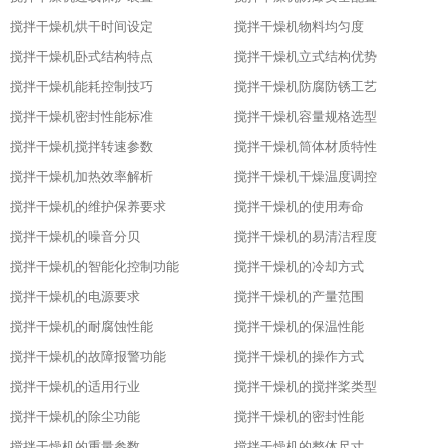
搅拌干燥机烘干时间设定
搅拌干燥机物料均匀度
搅拌干燥机卧式结构特点
搅拌干燥机立式结构优势
搅拌干燥机能耗控制技巧
搅拌干燥机防腐防锈工艺
搅拌干燥机密封性能标准
搅拌干燥机容量规格选型
搅拌干燥机搅拌转速参数
搅拌干燥机筒体材质特性
搅拌干燥机加热效率解析
搅拌干燥机干燥温度调控
搅拌干燥机的维护保养要求
搅拌干燥机的使用寿命
搅拌干燥机的噪音分贝
搅拌干燥机的易清洁程度
搅拌干燥机的智能化控制功能
搅拌干燥机的冷却方式
搅拌干燥机的电源要求
搅拌干燥机的产量范围
搅拌干燥机的耐腐蚀性能
搅拌干燥机的保温性能
搅拌干燥机的故障报警功能
搅拌干燥机的操作方式
搅拌干燥机的适用行业
搅拌干燥机的搅拌桨类型
搅拌干燥机的除尘功能
搅拌干燥机的密封性能
搅拌干燥机的重量参数
搅拌干燥机的整体尺寸