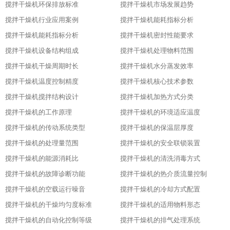
搅拌干燥机环保排放标准
搅拌干燥机市场发展趋势
搅拌干燥机行业应用案例
搅拌干燥机能耗指标分析
搅拌干燥机能耗指标分析
搅拌干燥机密封性能要求
搅拌干燥机设备结构组成
搅拌干燥机处理物料范围
搅拌干燥机干燥周期时长
搅拌干燥机水分蒸发效率
搅拌干燥机温度控制精度
搅拌干燥机核心技术参数
搅拌干燥机搅拌结构设计
搅拌干燥机加热方式分类
搅拌干燥机的工作原理
搅拌干燥机的环境适应温度
搅拌干燥机的传动系统类型
搅拌干燥机的保温层厚度
搅拌干燥机的处理量范围
搅拌干燥机的安全联锁装置
搅拌干燥机的能源消耗比
搅拌干燥机的清洗消毒方式
搅拌干燥机的故障诊断功能
搅拌干燥机的热介质流量控制
搅拌干燥机的空载运行噪音
搅拌干燥机的冷却方式配置
搅拌干燥机的干燥均匀度标准
搅拌干燥机的适用物料形态
搅拌干燥机的自动化控制等级
搅拌干燥机的排气处理系统