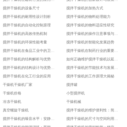
搅拌干燥机的设备尺寸
搅拌干燥机的加热方式
搅拌干燥机的耐用性设计剖析
搅拌干燥机的物料处理能力
搅拌干燥机的自动化控制原理
搅拌干燥机的物料适应性研究
搅拌干燥机的高效传热机制
搅拌干燥机的操作注意事项与安全保障
搅拌干燥机的环保性能考量
搅拌干燥机的智能化发展趋势
搅拌干燥机在食品工业中的卫生设计
搅拌干燥机在制药行业的重要应用
搅拌干燥机的结构解析与优势
如何正确维护搅拌干燥机以延长其使用寿命
搅拌干燥机的结构设计与优势分析
搅拌干燥机的节能技术与发展趋势
搅拌干燥机在化工行业的应用
搅拌干燥机的工作原理大揭秘
干燥机干燥机厂家
搅拌罐
干燥机价格
小型搅拌机
冷冻干燥机
干燥机械
真空螺旋干燥机
搅拌干燥机的维护便利性：简单易操作
搅拌干燥机的噪音水平：安静的工作环境
搅拌干燥机的尺寸与空间利用：灵活适应不同场地