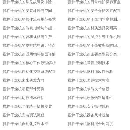
搅拌干燥机的常见故障及排除方法​
搅拌干燥机的日常维护保养要点​
搅拌干燥机的安装环境与空间要求​
搅拌干燥机的安全保护装置配置​
搅拌干燥机的操作流程规范要求​
搅拌干燥机的干燥均匀度检测方法​
搅拌干燥机的能耗指标与节能设计​
搅拌干燥机的材质选择及耐高温性能​
搅拌干燥机的容积规格与生产需求匹配​
搅拌干燥机的温控系统工作机制
搅拌干燥机的搅拌结构设计特点​
搅拌干燥机的干燥效率影响因素分析​
搅拌干燥机的适用物料范围详解​
搅拌干燥机的主要类型及分类标准​
搅拌干燥机的核心工作原理解析​
搅拌干燥机噪音控制技术
搅拌干燥机自动化控制系统配置
搅拌干燥机物料适应性分析
搅拌干燥机未来研发方向
搅拌干燥机国际技术标准
搅拌干燥机易损部件更换
搅拌干燥机节能技术创新
搅拌干燥机运行成本评估
搅拌干燥机热敏物料适用性
搅拌干燥机与传统干燥机差异
搅拌干燥机安全操作规程
搅拌干燥机安装调试流程
搅拌干燥机设备尺寸规格
搅拌干燥机自动化控制水平
搅拌干燥机物料混合均匀度