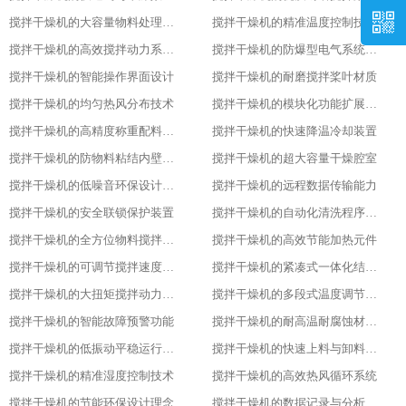
搅拌干燥机的大容量物料处理能力优势
搅拌干燥机的精准温度控制技术亮点
搅拌干燥机的高效搅拌动力系统特性
搅拌干燥机的防爆型电气系统配置
搅拌干燥机的智能操作界面设计
搅拌干燥机的耐磨搅拌桨叶材质
搅拌干燥机的均匀热风分布技术
搅拌干燥机的模块化功能扩展设计
搅拌干燥机的高精度称重配料系统
搅拌干燥机的快速降温冷却装置
搅拌干燥机的防物料粘结内壁处理
搅拌干燥机的超大容量干燥腔室
搅拌干燥机的低噪音环保设计理念
搅拌干燥机的远程数据传输能力
搅拌干燥机的安全联锁保护装置
搅拌干燥机的自动化清洗程序设置
搅拌干燥机的全方位物料搅拌效果
搅拌干燥机的高效节能加热元件
搅拌干燥机的可调节搅拌速度功能
搅拌干燥机的紧凑式一体化结构布局
搅拌干燥机的大扭矩搅拌动力输出
搅拌干燥机的多段式温度调节模式
搅拌干燥机的智能故障预警功能
搅拌干燥机的耐高温耐腐蚀材质选用
搅拌干燥机的低振动平稳运行特性
搅拌干燥机的快速上料与卸料设计
搅拌干燥机的精准湿度控制技术
搅拌干燥机的高效热风循环系统
搅拌干燥机的节能环保设计理念
搅拌干燥机的数据记录与分析