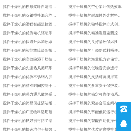
搅拌干燥机的楔形桨叶自清洁功能
搅拌干燥机的空心桨叶传热效率
搅拌干燥机的双轴搅拌混合均匀性
搅拌干燥机的耐腐蚀外壳材料选用
搅拌干燥机的远程智能监控管理能力
搅拌干燥机的独特搅拌方式创新设计
搅拌干燥机的优质电机驱动系统稳定性
搅拌干燥机的精准湿度监测控制功能
搅拌干燥机的快速升温加热系统优势
搅拌干燥机的良好隔热保温性能特点
搅拌干燥机的智能故障诊断报警系统
搅拌干燥机的可倾斜式料桶便利设计亮点
搅拌干燥机的高效除湿干燥技术应用
搅拌干燥机的海量配方存储管理能力
搅拌干燥机的先进热风循环系统设计
搅拌干燥机的低噪音安静运行表现特色
搅拌干燥机的优质不锈钢内胆材质优势
搅拌干燥机的灵活可调搅拌速度功能
搅拌干燥机的精准时间控制干燥策略
搅拌干燥机的多重安全保护装置配置
搅拌干燥机的强力通风散热系统功能
搅拌干燥机的稳定可靠传动系统性能
搅拌干燥机的简易便捷清洁维护方式
搅拌干燥机的紧凑合理空间布局设计
搅拌干燥机的广泛物料适用范围表现
搅拌干燥机的节能低耗运行模式特点
搅拌干燥机的良好密封防尘结构设计
搅拌干燥机的智能自动化操作流程设计
搅拌干燥机的快速均匀干燥效果呈现
搅拌干燥机的优质耐磨搅拌桨叶材质