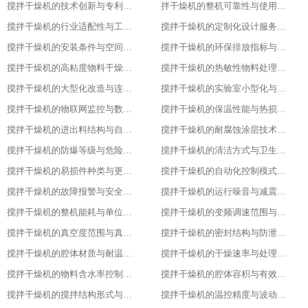
搅拌干燥机的技术创新与专利技术应用
拌干燥机的整机可靠性与使用寿命
搅拌干燥机的行业适配性与工艺调整方案
搅拌干燥机的定制化设计服务范围
搅拌干燥机的安装条件与空间布局要求
搅拌干燥机的环保排放指标与净化措施
搅拌干燥机的高粘度物料干燥适配设计
搅拌干燥机的热敏性物料处理工艺优化
搅拌干燥机的大型化改造与连续生产能力
搅拌干燥机的实验室小型化与参数复刻性
搅拌干燥机的物联网监控与数据追溯能力
搅拌干燥机的保温性能与热损失率
搅拌干燥机的进出料结构与自动化适配
搅拌干燥机的耐腐蚀涂层技术与应用场景
搅拌干燥机的防爆等级与危险环境适配性
搅拌干燥机的清洁方式与卫生残留标准
搅拌干燥机的易损件种类与更换周期
搅拌干燥机的自动化控制模式分类
搅拌干燥机的故障报警与安全保护功能
搅拌干燥机的运行噪音与减震措施
搅拌干燥机的整机能耗与单位能耗标准
搅拌干燥机的变频调速范围与控制精度
搅拌干燥机的真空度范围与真空干燥效果
搅拌干燥机的密封结构与防泄漏等级
搅拌干燥机的腔体材质与耐温耐腐蚀性能
搅拌干燥机的干燥速率与处理量参数
搅拌干燥机的物料含水率控制范围
搅拌干燥机的腔体容积与有效装载率
搅拌干燥机的搅拌结构形式与适配物料
搅拌干燥机的温控精度与波动范围