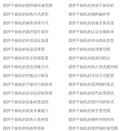
搅拌干燥机的搅拌轴转速范围
搅拌干燥机的有效干燥容积
搅拌干燥机的加热方式类型
搅拌干燥机的物料破碎率
搅拌干燥机的轴承润滑方式
搅拌干燥机的设备安装高度
搅拌干燥机的搅拌桨叶直径
搅拌干燥机的认证合规标准
搅拌干燥机的环境适应温度
搅拌干燥机的传动系统类型
搅拌干燥机的保温层厚度
搅拌干燥机的处理量范围
搅拌干燥机的安全联锁装置
搅拌干燥机的能源消耗比
搅拌干燥机的清洗消毒方式
搅拌干燥机的热介质流量控制
搅拌干燥机的空载运行噪音
搅拌干燥机的冷却方式配置
搅拌干燥机的干燥均匀度标准
搅拌干燥机的适用物料形态
搅拌干燥机的自动化控制等级
搅拌干燥机的排气处理系统
搅拌干燥机的设备材质选型
搅拌干燥机的桨叶结构形式
搅拌干燥机的蒸发水量能力
搅拌干燥机的真空度范围
搅拌干燥机的加热介质种类
搅拌干燥机的物料停留时间
搅拌干燥机的热效率指标
搅拌干燥机的搅拌轴转速范围