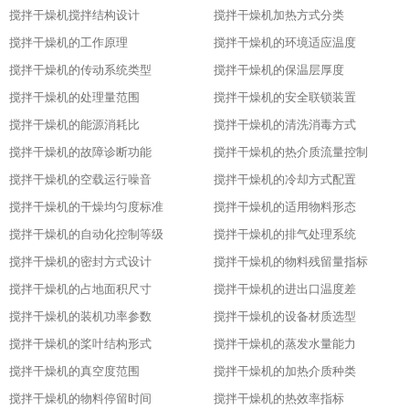
搅拌干燥机搅拌结构设计
搅拌干燥机加热方式分类
搅拌干燥机的工作原理
搅拌干燥机的环境适应温度
搅拌干燥机的传动系统类型
搅拌干燥机的保温层厚度
搅拌干燥机的处理量范围
搅拌干燥机的安全联锁装置
搅拌干燥机的能源消耗比
搅拌干燥机的清洗消毒方式
搅拌干燥机的故障诊断功能
搅拌干燥机的热介质流量控制
搅拌干燥机的空载运行噪音
搅拌干燥机的冷却方式配置
搅拌干燥机的干燥均匀度标准
搅拌干燥机的适用物料形态
搅拌干燥机的自动化控制等级
搅拌干燥机的排气处理系统
搅拌干燥机的密封方式设计
搅拌干燥机的物料残留量指标
搅拌干燥机的占地面积尺寸
搅拌干燥机的进出口温度差
搅拌干燥机的装机功率参数
搅拌干燥机的设备材质选型
搅拌干燥机的桨叶结构形式
搅拌干燥机的蒸发水量能力
搅拌干燥机的真空度范围
搅拌干燥机的加热介质种类
搅拌干燥机的物料停留时间
搅拌干燥机的热效率指标