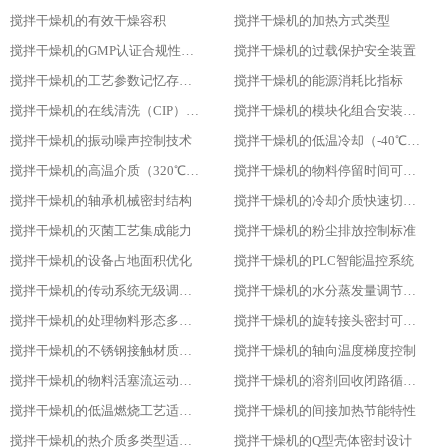
搅拌干燥机的有效干燥容积
搅拌干燥机的加热方式类型
搅拌干燥机的GMP认证合规性设计
搅拌干燥机的过载保护安全装置
搅拌干燥机的工艺参数记忆存储功能
搅拌干燥机的能源消耗比指标
搅拌干燥机的在线清洗（CIP）功能
搅拌干燥机的模块化组合安装方式
搅拌干燥机的振动噪声控制技术
搅拌干燥机的低温冷却（-40℃）适用性
搅拌干燥机的高温介质（320℃）耐受性
搅拌干燥机的物料停留时间可调性
搅拌干燥机的轴承机械密封结构
搅拌干燥机的冷却介质快速切换设计
搅拌干燥机的灭菌工艺集成能力
搅拌干燥机的粉尘排放控制标准
搅拌干燥机的设备占地面积优化
搅拌干燥机的PLC智能温控系统
搅拌干燥机的传动系统无级调速功能
搅拌干燥机的水分蒸发量调节能力
搅拌干燥机的处理物料形态多样性
搅拌干燥机的旋转接头密封可靠性
搅拌干燥机的不锈钢接触材质防腐性
搅拌干燥机的轴向温度梯度控制
搅拌干燥机的物料活塞流运动特性
搅拌干燥机的溶剂回收闭路循环系统
搅拌干燥机的低温燃烧工艺适用性
搅拌干燥机的间接加热节能特性
搅拌干燥机的热介质多类型适配性
搅拌干燥机的Q型壳体密封设计