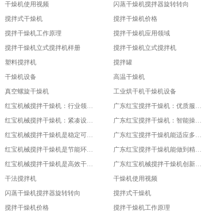
干燥机使用视频
闪蒸干燥机搅拌器旋转转向
搅拌式干燥机
搅拌干燥机价格
搅拌干燥机工作原理
搅拌干燥机应用领域
搅拌干燥机立式搅拌机样册
搅拌干燥机立式搅拌机
塑料搅拌机
搅拌罐
干燥机设备
高温干燥机
真空螺旋干燥机
工业烘干机干燥机设备
红宝机械搅拌干燥机：行业领先，值得信赖
广东红宝搅拌干燥机：优质服务，全程保障
红宝机械搅拌干燥机：紧凑设计，节省空间
广东红宝搅拌干燥机：智能操作，便捷高效
红宝机械搅拌干燥机是稳定可靠的伙伴
广东红宝搅拌干燥机能适应多种物料
红宝机械搅拌干燥机是节能环保新选择
广东红宝搅拌干燥机能做到精准控制，卓越品质
红宝机械搅拌干燥机是高效干燥的利器
广东红宝机械搅拌干燥机创新引领未来
干法搅拌机
干燥机使用视频
闪蒸干燥机搅拌器旋转转向
搅拌式干燥机
搅拌干燥机价格
搅拌干燥机工作原理