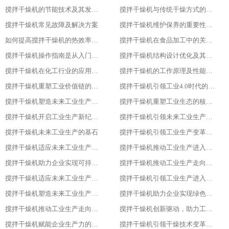
搅拌干燥机的节能技术及其发展趋势
搅拌干燥机与传统干燥方式的比较与优势分析
搅拌干燥机常见故障及解决方案
搅拌干燥机维护保养的重要性及实施方法
如何提高搅拌干燥机的热效率与干燥效果
搅拌干燥机在食品加工中的关键作用
搅拌干燥机操作指南是从入门到精通
搅拌干燥机结构设计优化及其影响研究
搅拌干燥机在化工行业的应用及优势分析
搅拌干燥机的工作原理及性能特点详解
搅拌干燥机重塑工业价值链的重要一环
搅拌干燥机引领工业4.0时代的核心设备
搅拌干燥机塑造未来工业生产新格局的重要工具
搅拌干燥机重塑工业生态的核心力量
搅拌干燥机开启工业生产新纪元的关键
搅拌干燥机引领未来工业生产的先锋
搅拌干燥机未来工业生产的基石
搅拌干燥机引领工业生产变革的重要力量
搅拌干燥机适应未来工业生产需求的必备设备
搅拌干燥机推动工业生产进入高效、绿色、智能新时代
搅拌干燥机助力企业实现可持续发展目标
搅拌干燥机推动工业生产走向智能化、绿色化、高效化
搅拌干燥机适应未来工业生产需求的创新设备
搅拌干燥机引领工业生产进入新时代
搅拌干燥机塑造未来工业生产的新格局
搅拌干燥机助力企业实现绿色、智能、高效生产
搅拌干燥机推动工业生产走向智能化与可持续发展的关键
搅拌干燥机创新驱动，助力工业生产绿色转型
搅拌干燥机赋能企业生产力的关键设备
搅拌干燥机引领干燥技术变革的先锋