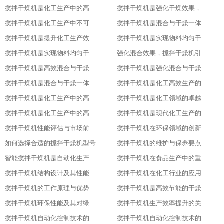
搅拌干燥机是化工生产中的高效混合与干燥专家，提升产品质量
搅拌干燥机是强化干燥效果，提升产品质量的关键
搅拌干燥机是化工生产中不可或缺的高效工具
搅拌干燥机是混合与干燥一体化的创新解决方案
搅拌干燥机是提升化工生产效率的得力助手
搅拌干燥机是实现物料均匀干燥的专业设备
搅拌干燥机是实现物料均匀干燥的专业设备
强化混合效果，搅拌干燥机引领化工新潮流
搅拌干燥机是高效混合与干燥新标杆
搅拌干燥机是强化混合与干燥效果的理想设备
搅拌干燥机是混合与干燥一体化的高效利器
搅拌干燥机是化工高效生产的得力助手
搅拌干燥机是化工生产中的高效干燥与混合专家
搅拌干燥机是化工领域的卓越干燥利器
搅拌干燥机是化工生产中的高效利器
搅拌干燥机是现代化工生产的得力助手
搅拌干燥机性能评估与市场前景分析
搅拌干燥机在环保领域的创新应用
如何选择合适的搅拌干燥机型号
搅拌干燥机的维护与保养要点
智能搅拌干燥机是自动化生产的新趋势
搅拌干燥机在食品生产中的重要作用
搅拌干燥机结构设计及其性能优化
搅拌干燥机在化工行业的应用实践
搅拌干燥机的工作原理与优势分析
搅拌干燥机是高效节能的干燥新选择
搅拌干燥机环保性能及其对绿色生产的意义
搅拌干燥机生产效率提升的关键因素
搅拌干燥机自动化控制技术的探索与实践
搅拌干燥机自动化控制技术的探索与实践