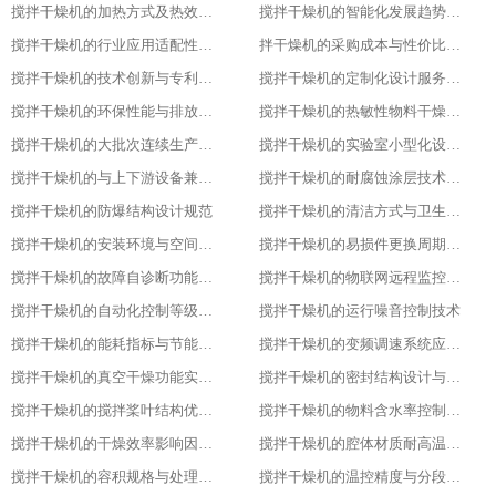
搅拌干燥机的加热方式及热效率指标
搅拌干燥机的智能化发展趋势预测
搅拌干燥机的行业应用适配性调整
拌干燥机的采购成本与性价比评估
搅拌干燥机的技术创新与专利成果
搅拌干燥机的定制化设计服务范围
搅拌干燥机的环保性能与排放标准
搅拌干燥机的热敏性物料干燥工艺优化
搅拌干燥机的大批次连续生产改造
搅拌干燥机的实验室小型化设计要点
搅拌干燥机的与上下游设备兼容适配方案
搅拌干燥机的耐腐蚀涂层技术应用
搅拌干燥机的防爆结构设计规范
搅拌干燥机的清洁方式与卫生标准
搅拌干燥机的安装环境与空间要求
搅拌干燥机的易损件更换周期与维护
搅拌干燥机的故障自诊断功能解析
搅拌干燥机的物联网远程监控系统搭建
搅拌干燥机的自动化控制等级划分
搅拌干燥机的运行噪音控制技术
搅拌干燥机的能耗指标与节能改造方案
搅拌干燥机的变频调速系统应用优势
搅拌干燥机的真空干燥功能实现原理
搅拌干燥机的密封结构设计与防泄漏技术
搅拌干燥机的搅拌桨叶结构优化方案
搅拌干燥机的物料含水率控制精度
搅拌干燥机的干燥效率影响因素分析
搅拌干燥机的腔体材质耐高温性能指标
搅拌干燥机的容积规格与处理量匹配
搅拌干燥机的温控精度与分段控温技术