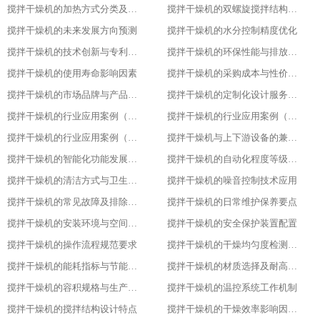
搅拌干燥机的加热方式分类及适用场景
搅拌干燥机的双螺旋搅拌结构设计原理
搅拌干燥机的未来发展方向预测​
搅拌干燥机的水分控制精度优化​
搅拌干燥机的技术创新与专利成果​
搅拌干燥机的环保性能与排放标准​
搅拌干燥机的使用寿命影响因素​
搅拌干燥机的采购成本与性价比评估​
搅拌干燥机的市场品牌与产品对比​
搅拌干燥机的定制化设计服务范围​
搅拌干燥机的行业应用案例（化工行业）​
搅拌干燥机的行业应用案例（食品行业）
搅拌干燥机的行业应用案例（塑料行业）​
搅拌干燥机与上下游设备的兼容适配​
搅拌干燥机的智能化功能发展趋势​
搅拌干燥机的自动化程度等级划分​
搅拌干燥机的清洁方式与卫生标准
搅拌干燥机的噪音控制技术应用​
搅拌干燥机的常见故障及排除方法​
搅拌干燥机的日常维护保养要点​
搅拌干燥机的安装环境与空间要求​
搅拌干燥机的安全保护装置配置​
搅拌干燥机的操作流程规范要求​
搅拌干燥机的干燥均匀度检测方法​
搅拌干燥机的能耗指标与节能设计​
搅拌干燥机的材质选择及耐高温性能​
搅拌干燥机的容积规格与生产需求匹配​
搅拌干燥机的温控系统工作机制
搅拌干燥机的搅拌结构设计特点​
搅拌干燥机的干燥效率影响因素分析​