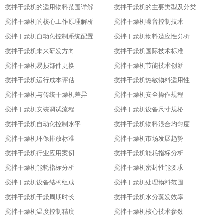
搅拌干燥机的适用物料范围详解​
搅拌干燥机的主要类型及分类标准​
搅拌干燥机的核心工作原理解析​
搅拌干燥机噪音控制技术
搅拌干燥机自动化控制系统配置
搅拌干燥机物料适应性分析
搅拌干燥机未来研发方向
搅拌干燥机国际技术标准
搅拌干燥机易损部件更换
搅拌干燥机节能技术创新
搅拌干燥机运行成本评估
搅拌干燥机热敏物料适用性
搅拌干燥机与传统干燥机差异
搅拌干燥机安全操作规程
搅拌干燥机安装调试流程
搅拌干燥机设备尺寸规格
搅拌干燥机自动化控制水平
搅拌干燥机物料混合均匀度
搅拌干燥机环保排放标准
搅拌干燥机市场发展趋势
搅拌干燥机行业应用案例
搅拌干燥机能耗指标分析
搅拌干燥机能耗指标分析
搅拌干燥机密封性能要求
搅拌干燥机设备结构组成
搅拌干燥机处理物料范围
搅拌干燥机干燥周期时长
搅拌干燥机水分蒸发效率
搅拌干燥机温度控制精度
搅拌干燥机核心技术参数