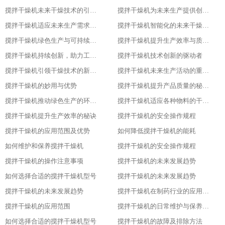
搅拌干燥机未来干燥技术的引领者
搅拌干燥机为未来生产提供创新解决方案
搅拌干燥机适应未来生产需求的关键设备
搅拌干燥机智能化的未来干燥解决方案
搅拌干燥机绿色生产与可持续发展的助力者
搅拌干燥机提升生产效率与质量的关键设备
搅拌干燥机持续创新，助力工业4.0
搅拌干燥机技术创新的驱动者
搅拌干燥机引领干燥技术的新潮流
搅拌干燥机未来生产活动的重要伙伴
搅拌干燥机的妙用与优势
搅拌干燥机提升产品质量的秘密武器
搅拌干燥机推动绿色生产的环保选择
搅拌干燥机适应各种物料的干燥利器
搅拌干燥机提升生产效率的秘诀
搅拌干燥机的安全操作规程
搅拌干燥机的应用范围及优势
如何降低搅拌干燥机的能耗
如何维护和保养搅拌干燥机
搅拌干燥机的安全操作规程
搅拌干燥机的操作注意事项
搅拌干燥机的未来发展趋势
如何选择合适的搅拌干燥机型号
搅拌干燥机的未来发展趋势
搅拌干燥机的未来发展趋势
搅拌干燥机在制药行业的应用及优势
搅拌干燥机的应用范围
搅拌干燥机的日常维护与保养技巧
如何选择合适的搅拌干燥机型号
搅拌干燥机的故障及排除方法