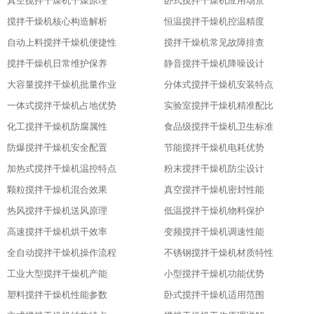
真空搅拌干燥机干燥原理
卧式搅拌干燥机应用场景
搅拌干燥机核心构造解析
恒温搅拌干燥机控温精度
自动上料搅拌干燥机便捷性
搅拌干燥机常见故障排查
搅拌干燥机日常维护保养
静音搅拌干燥机降噪设计
大容量搅拌干燥机批量作业
分体式搅拌干燥机安装特点
一体式搅拌干燥机占地优势
实验室搅拌干燥机精准配比
化工搅拌干燥机防腐属性
食品级搅拌干燥机卫生标准
防爆搅拌干燥机安全配置
节能搅拌干燥机电耗优势
加热式搅拌干燥机温控特点
粉末搅拌干燥机防尘设计
颗粒搅拌干燥机混合效果
真空搅拌干燥机密封性能
热风搅拌干燥机送风原理
低温搅拌干燥机物料保护
高速搅拌干燥机烘干效率
变频搅拌干燥机调速性能
全自动搅拌干燥机操作流程
不锈钢搅拌干燥机材质特性
工业大型搅拌干燥机产能
小型搅拌干燥机功能优势
塑料搅拌干燥机性能参数
卧式搅拌干燥机适用范围