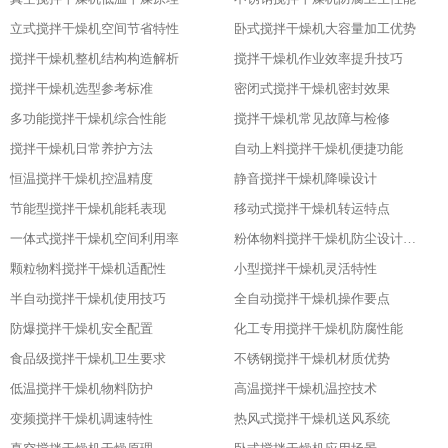
立式搅拌干燥机空间节省特性
卧式搅拌干燥机大容量加工优势
搅拌干燥机整机结构构造解析
搅拌干燥机作业效率提升技巧
搅拌干燥机选型参考标准
密闭式搅拌干燥机密封效果
多功能搅拌干燥机综合性能
搅拌干燥机常见故障与检修
搅拌干燥机日常养护方法
自动上料搅拌干燥机便捷功能
恒温搅拌干燥机控温精度
静音搅拌干燥机降噪设计
节能型搅拌干燥机能耗表现
移动式搅拌干燥机转运特点
一体式搅拌干燥机空间利用率
粉体物料搅拌干燥机防尘设计粉体物料搅拌干燥机防尘设计
颗粒物料搅拌干燥机适配性
小型搅拌干燥机灵活特性
半自动搅拌干燥机使用技巧
全自动搅拌干燥机操作要点
防爆搅拌干燥机安全配置
化工专用搅拌干燥机防腐性能
食品级搅拌干燥机卫生要求
不锈钢搅拌干燥机材质优势
低温搅拌干燥机物料防护
高温搅拌干燥机温控技术
变频搅拌干燥机调速特性
热风式搅拌干燥机送风系统