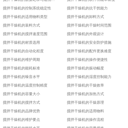
搅拌干燥机的控制系统稳定性
搅拌干燥机的抗干扰能力
搅拌干燥机的适用物料类型
搅拌干燥机的卸料方式
搅拌干燥机的装料方式
搅拌干燥机的干燥时间范围
搅拌干燥机的搅拌速度范围
搅拌干燥机的外观设计
搅拌干燥机的材质选用
搅拌干燥机的安全防护措施
搅拌干燥机的自动化程度
搅拌干燥机的配件更换难度
搅拌干燥机的维护周期
搅拌干燥机的操作便捷性
搅拌干燥机的能耗标准
搅拌干燥机的振动幅度
搅拌干燥机的噪音水平
搅拌干燥机的湿度控制能力
搅拌干燥机的温度控制精度
搅拌干燥机的干燥效率
搅拌干燥机的容量大小
搅拌干燥机的加热方式
搅拌干燥机的搅拌方式
搅拌干燥机的干燥原理
搅拌干燥机的品牌优势
搅拌干燥机的适用物料
搅拌干燥机的维护要点
搅拌干燥机的操作流程