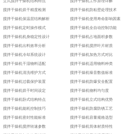
立式搅拌干燥机结构特点
搅拌干燥机工作原理详解
搅拌干燥机烘干精度检测
搅拌干燥机防粘壁处理技术
搅拌干燥机保温层结构解析
搅拌干燥机使用寿命影响因素
搅拌干燥机定时操作模式
搅拌干燥机全自动控制功能
搅拌干燥机机身稳定性设计
搅拌干燥机占地面积参数
搅拌干燥机出料效率分析
搅拌干燥机搅拌叶片材质
搅拌干燥机冷却系统设计
搅拌干燥机加热方式对比
搅拌干燥机干湿物料适配
搅拌干燥机适用物料种类
搅拌干燥机清洗维护方式
搅拌干燥机噪音数值标准
搅拌干燥机过载保护装置
搅拌干燥机防爆安全配置
搅拌干燥机烘干时间设定
搅拌干燥机物料均匀度
搅拌干燥机卧式结构特点
搅拌干燥机立式结构优势
搅拌干燥机能耗控制技巧
搅拌干燥机防腐防锈工艺
搅拌干燥机密封性能标准
搅拌干燥机容量规格选型
搅拌干燥机搅拌转速参数
搅拌干燥机筒体材质特性