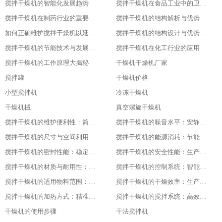
搅拌干燥机的智能化发展趋势
搅拌干燥机在食品工业中的卫生设计
搅拌干燥机在制药行业的重要应用
搅拌干燥机的结构解析与优势
如何正确维护搅拌干燥机以延长其使用寿命
搅拌干燥机的结构设计与优势分析
搅拌干燥机的节能技术与发展趋势
搅拌干燥机在化工行业的应用
搅拌干燥机的工作原理大揭秘
干燥机干燥机厂家
搅拌罐
干燥机价格
小型搅拌机
冷冻干燥机
干燥机械
真空螺旋干燥机
搅拌干燥机的维护便利性：简单易操作
搅拌干燥机的噪音水平：安静的工作环境
搅拌干燥机的尺寸与空间利用：灵活适应不同场地
搅拌干燥机的能源消耗：节能与高效的平衡
搅拌干燥机的密封性能：稳定干燥的关键
搅拌干燥机的安全性能：生产中的首要保障
搅拌干燥机的材质与耐用性：品质的坚实基础
搅拌干燥机的控制系统：智能化的操作体验
搅拌干燥机的适用物料范围：广泛的适应性
搅拌干燥机的干燥效率：生产效益的保障
搅拌干燥机的加热方式：精准控温的关键
搅拌干燥机的搅拌系统：高效混合的核心
干燥机的使用步骤
干法搅拌机