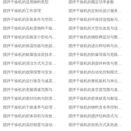
搅拌干燥机的适用物料类型
搅拌干燥机的额定功率参数
搅拌干燥机的工作原理
搅拌干燥机的定制化设计服务范围
搅拌干燥机的安装条件与空间布局要求
搅拌干燥机的环保排放指标与净化措施
搅拌干燥机的高粘度物料干燥适配设计
搅拌干燥机的大型化改造与连续生产能力
搅拌干燥机的实验室小型化与参数复刻性
搅拌干燥机的物联网监控与数据追溯能力
搅拌干燥机的保温性能与热损失率
搅拌干燥机的进出料结构与自动化适配
搅拌干燥机的耐腐蚀涂层技术与应用场景
搅拌干燥机的防爆等级与危险环境适配性
搅拌干燥机的清洁方式与卫生残留标准
搅拌干燥机的易损件种类与更换周期
搅拌干燥机的故障报警与安全保护功能
搅拌干燥机的自动化控制模式分类
搅拌干燥机的运行噪音与减震措施
搅拌干燥机的整机能耗与单位能耗标准
搅拌干燥机的变频调速范围与控制精度
搅拌干燥机的真空度范围与真空干燥效果
搅拌干燥机的密封结构与防泄漏等级
搅拌干燥机的腔体材质与耐温耐腐蚀性能
搅拌干燥机的干燥速率与处理量参数
搅拌干燥机的物料含水率控制范围
搅拌干燥机的腔体容积与有效装载率
搅拌干燥机的搅拌结构形式与适配物料
搅拌干燥机的温控精度与波动范围
搅拌干燥机的加热方式及热效率指标