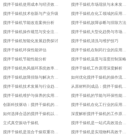
搅拌干燥机使用成本与经济效益分析
搅拌干燥机市场现状与未来发展趋势
搅拌干燥机技术创新与产业升级
搅拌干燥机在化工领域的应用实践
搅拌干燥机节能改造案例分析
搅拌干燥机故障诊断与排除方法
搅拌干燥机操作规范与安全注意事项
搅拌干燥机大型化趋势与市场应用
搅拌干燥机智能化发展趋势探讨
搅拌干燥机清洗与维护技巧
搅拌干燥机环保性能评估
搅拌干燥机在制药行业的应用与优化
搅拌干燥机节能性能分析
搅拌干燥机温度与湿度控制策略
搅拌干燥机热风循环系统效率研究
搅拌干燥机工作原理深度解析
搅拌干燥机故障排除与解决方案大全
如何优化搅拌干燥机的操作流程以提升产品质量
搅拌干燥机技术发展与行业趋势分析
从原材料到成品：搅拌干燥机在食品行业的全流程应用
搅拌干燥机维护与保养的实用指南
搅拌干燥机的节能与环保性能探究
创新科技驱动：搅拌干燥机的智能化升级
搅拌干燥机在化工行业的应用实例
如何选择合适的搅拌干燥机以提高生产效率
深度解析搅拌干燥机的工作原理与应用
立式真空振动干燥机
搅拌干燥机是一站式高效混合与干燥解决方案
搅拌干燥机是混合干燥双重功效，化工生产新助力，提升产品质量
搅拌干燥机是实现物料高效干燥的创新之选，提升产品质量