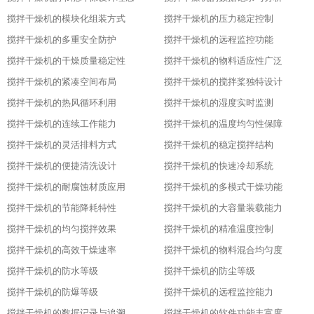
搅拌干燥机的模块化组装方式
搅拌干燥机的压力稳定控制
搅拌干燥机的多重安全防护
搅拌干燥机的远程监控功能
搅拌干燥机的干燥质量稳定性
搅拌干燥机的物料适应性广泛
搅拌干燥机的紧凑空间布局
搅拌干燥机的搅拌桨独特设计
搅拌干燥机的热风循环利用
搅拌干燥机的湿度实时监测
搅拌干燥机的连续工作能力
搅拌干燥机的温度均匀性保障
搅拌干燥机的灵活排料方式
搅拌干燥机的稳定搅拌结构
搅拌干燥机的便捷清洗设计
搅拌干燥机的快速冷却系统
搅拌干燥机的耐腐蚀材质应用
搅拌干燥机的多模式干燥功能
搅拌干燥机的节能降耗特性
搅拌干燥机的大容量装载能力
搅拌干燥机的均匀搅拌效果
搅拌干燥机的精准温度控制
搅拌干燥机的高效干燥速率
搅拌干燥机的物料混合均匀度
搅拌干燥机的防水等级
搅拌干燥机的防尘等级
搅拌干燥机的防爆等级
搅拌干燥机的远程监控能力
搅拌干燥机的数据记录与追溯功能
搅拌干燥机的软件功能丰富度