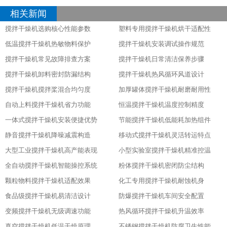
相关新闻
搅拌干燥机选购核心性能参数
塑料专用搅拌干燥机烘干适配性
低温搅拌干燥机热敏物料保护
搅拌干燥机安装调试操作规范
搅拌干燥机常见故障排查方案
搅拌干燥机日常清洁保养步骤
搅拌干燥机卸料密封防漏结构
搅拌干燥机热风循环风道设计
搅拌干燥机搅拌桨混合均匀度
加厚罐体搅拌干燥机耐磨耐用性
自动上料搅拌干燥机省力功能
恒温搅拌干燥机温度控制精度
一体式搅拌干燥机安装便捷优势
节能搅拌干燥机低能耗加热组件
静音搅拌干燥机降噪减震构造
移动式搅拌干燥机灵活转运特点
大型工业搅拌干燥机高产能表现
小型实验室搅拌干燥机精准控温
全自动搅拌干燥机智能操控系统
粉体搅拌干燥机密闭防尘结构
颗粒物料搅拌干燥机适配效果
化工专用搅拌干燥机耐蚀机身
食品级搅拌干燥机易清洁设计
防爆搅拌干燥机车间安全配置
变频搅拌干燥机无级调速功能
热风循环搅拌干燥机升温效率
真空搅拌干燥机低温干燥原理
不锈钢搅拌干燥机防腐卫生性能