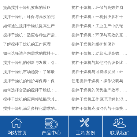
提高搅拌干燥机效率的策略
搅拌干燥机：环保与高效并肩
搅拌干燥机：环保与高效的完美结合
搅拌干燥机：一机解决多种干燥问题
如何通过搅拌干燥机提高生产效率
搅拌干燥机：工业生产中的瑞士军刀
搅拌干燥机：适应各种生产需求的利器
搅拌干燥机：环保与高效的完美结合
了解搅拌干燥机的工作原理
搅拌干燥机的维护和保养
如何选择适合您需求的搅拌干燥机
搅拌干燥机：助您实现高效、低成本的干燥体验
搅拌干燥机的创新与发展：引领未来的技术进步随着科技的不断发展和进步
搅拌干燥机与其他混合设备比较：找出最适合您需求的设备
搅拌干燥机市场趋势：了解最新的技术与产品发展
搅拌干燥机与可持续发展：环保与节能的最佳实践
搅拌干燥机的维护与保养：保持设备长期稳定运行的关键
使用搅拌干燥机：操作说明与安全注意事项
如何选择合适的搅拌干燥机：指南与建议
搅拌干燥机的优势生产效率、产品质量与经济效益的结合
搅拌干燥机的应用领域揭示其广泛的使用范围
搅拌干燥机工作原理理解其混合与干燥过程的细节
搅拌干燥机满足多样化需求的强大工具
搅拌干燥机克服混合与干燥挑战的关键
搅拌干燥机实现均匀混合与精确控制的秘诀
搅拌干燥机：提升工艺效率和产量的必备设备
搅拌干燥机：高效混合与干燥的理想选择
搅拌干燥机的选型与购买
网站首页
产品中心
工程案例
联系我们
搅拌干燥机在制药行业的应用
搅拌干燥机在化工行业的应用