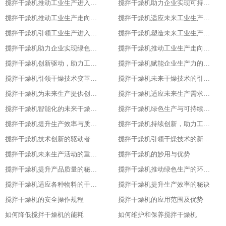
搅拌干燥机推动工业生产进入高效、绿色、智能新时代
搅拌干燥机助力企业实现可持续发展目标
搅拌干燥机推动工业生产走向智能化、绿色化、高效化
搅拌干燥机适应未来工业生产需求的创新设备
搅拌干燥机引领工业生产进入新时代
搅拌干燥机塑造未来工业生产的新格局
搅拌干燥机助力企业实现绿色、智能、高效生产
搅拌干燥机推动工业生产走向智能化与可持续发展的关键
搅拌干燥机创新驱动，助力工业生产绿色转型
搅拌干燥机赋能企业生产力的关键设备
搅拌干燥机引领干燥技术变革的先锋
搅拌干燥机未来干燥技术的引领者
搅拌干燥机为未来生产提供创新解决方案
搅拌干燥机适应未来生产需求的关键设备
搅拌干燥机智能化的未来干燥解决方案
搅拌干燥机绿色生产与可持续发展的助力者
搅拌干燥机提升生产效率与质量的关键设备
搅拌干燥机持续创新，助力工业4.0
搅拌干燥机技术创新的驱动者
搅拌干燥机引领干燥技术的新潮流
搅拌干燥机未来生产活动的重要伙伴
搅拌干燥机的妙用与优势
搅拌干燥机提升产品质量的秘密武器
搅拌干燥机推动绿色生产的环保选择
搅拌干燥机适应各种物料的干燥利器
搅拌干燥机提升生产效率的秘诀
搅拌干燥机的安全操作规程
搅拌干燥机的应用范围及优势
如何降低搅拌干燥机的能耗
如何维护和保养搅拌干燥机