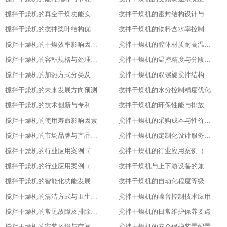
搅拌干燥机的真空干燥功能实现原理
搅拌干燥机的密封结构设计与防泄漏技术
搅拌干燥机的搅拌桨叶结构优化方案
搅拌干燥机的物料含水率控制精度
搅拌干燥机的干燥效率影响因素分析
搅拌干燥机的腔体材质耐高温性能指标
搅拌干燥机的容积规格与处理量匹配
搅拌干燥机的温控精度与分段控温技术
搅拌干燥机的加热方式分类及适用场景
搅拌干燥机的双螺旋搅拌结构设计原理
搅拌干燥机的未来发展方向预测​
搅拌干燥机的水分控制精度优化​
搅拌干燥机的技术创新与专利成果​
搅拌干燥机的环保性能与排放标准​
搅拌干燥机的使用寿命影响因素​
搅拌干燥机的采购成本与性价比评估​
搅拌干燥机的市场品牌与产品对比​
搅拌干燥机的定制化设计服务范围​
搅拌干燥机的行业应用案例（化工行业）​
搅拌干燥机的行业应用案例（食品行业）
搅拌干燥机的行业应用案例（塑料行业）​
搅拌干燥机与上下游设备的兼容适配​
搅拌干燥机的智能化功能发展趋势​
搅拌干燥机的自动化程度等级划分​
搅拌干燥机的清洁方式与卫生标准
搅拌干燥机的噪音控制技术应用​
搅拌干燥机的常见故障及排除方法​
搅拌干燥机的日常维护保养要点​
搅拌干燥机的安装环境与空间要求​
搅拌干燥机的安全保护装置配置​