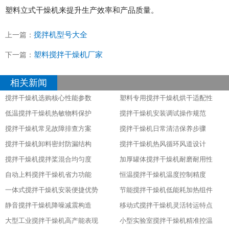
塑料立式干燥机来提升生产效率和产品质量。
搅拌机型号大全
上一篇：
塑料搅拌干燥机厂家
下一篇：
相关新闻
搅拌干燥机选购核心性能参数
塑料专用搅拌干燥机烘干适配性
低温搅拌干燥机热敏物料保护
搅拌干燥机安装调试操作规范
搅拌干燥机常见故障排查方案
搅拌干燥机日常清洁保养步骤
搅拌干燥机卸料密封防漏结构
搅拌干燥机热风循环风道设计
搅拌干燥机搅拌桨混合均匀度
加厚罐体搅拌干燥机耐磨耐用性
自动上料搅拌干燥机省力功能
恒温搅拌干燥机温度控制精度
一体式搅拌干燥机安装便捷优势
节能搅拌干燥机低能耗加热组件
静音搅拌干燥机降噪减震构造
移动式搅拌干燥机灵活转运特点
大型工业搅拌干燥机高产能表现
小型实验室搅拌干燥机精准控温