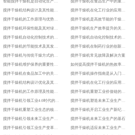
智能搅拌干燥机是自动化生产的新趋势
搅拌干燥机在食品生产中的重要作用
搅拌干燥机结构设计及其性能优化
搅拌干燥机在化工行业的应用实践
搅拌干燥机的工作原理与优势分析
搅拌干燥机是高效节能的干燥新选择
搅拌干燥机环保性能及其对绿色生产的意义
搅拌干燥机生产效率提升的关键因素
搅拌干燥机自动化控制技术的探索与实践
搅拌干燥机自动化控制技术的探索与实践
搅拌干燥机的节能技术及其发展趋势
搅拌干燥机在制药行业的创新应用
搅拌干燥机与传统干燥方式的比较与优势分析
搅拌干燥机常见故障及解决方案
搅拌干燥机维护保养的重要性及实施方法
如何提高搅拌干燥机的热效率与干燥效果
搅拌干燥机在食品加工中的关键作用
搅拌干燥机操作指南是从入门到精通
搅拌干燥机结构设计优化及其影响研究
搅拌干燥机在化工行业的应用及优势分析
搅拌干燥机的工作原理及性能特点详解
搅拌干燥机重塑工业价值链的重要一环
搅拌干燥机引领工业4.0时代的核心设备
搅拌干燥机塑造未来工业生产新格局的重要工具
搅拌干燥机重塑工业生态的核心力量
搅拌干燥机开启工业生产新纪元的关键
搅拌干燥机引领未来工业生产的先锋
搅拌干燥机未来工业生产的基石
搅拌干燥机引领工业生产变革的重要力量
搅拌干燥机适应未来工业生产需求的必备设备