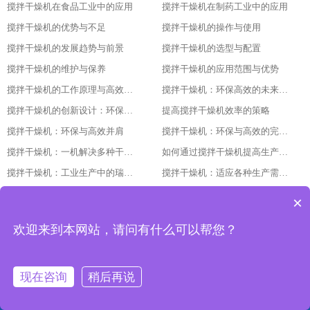
搅拌干燥机在食品工业中的应用
搅拌干燥机在制药工业中的应用
搅拌干燥机的优势与不足
搅拌干燥机的操作与使用
搅拌干燥机的发展趋势与前景
搅拌干燥机的选型与配置
搅拌干燥机的维护与保养
搅拌干燥机的应用范围与优势
搅拌干燥机的工作原理与高效节能的证明
搅拌干燥机：环保高效的未来工业之星
搅拌干燥机的创新设计：环保与高效的基石
提高搅拌干燥机效率的策略
搅拌干燥机：环保与高效并肩
搅拌干燥机：环保与高效的完美结合
搅拌干燥机：一机解决多种干燥问题
如何通过搅拌干燥机提高生产效率
搅拌干燥机：工业生产中的瑞士军刀
搅拌干燥机：适应各种生产需求的利器
搅拌干燥机：环保与高效的完美结合
了解搅拌干燥机的工作原理
×
搅拌干燥机的维护和保养
如何选择适合您需求的搅拌干燥机
欢迎来到本网站，请问有什么可以帮您？
搅拌干燥机：助您实现高效、低成本的干燥体验
搅拌干燥机的创新与发展：引领未来的技术进步随着科技的不断发展和进步
搅拌干燥机与其他混合设备比较：找出最适合您需求的设备
搅拌干燥机市场趋势：了解最新的技术与产品发展
现在咨询
稍后再说
搅拌干燥机与可持续发展：环保与节能的最佳实践
搅拌干燥机的维护与保养：保持设备长期稳定运行的关键
使用搅拌干燥机：操作说明与安全注意事项
如何选择合适的搅拌干燥机：指南与建议
网站首页
产品中心
工程案例
联系我们