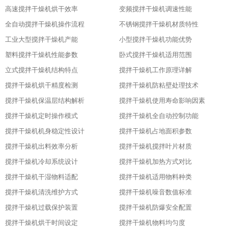
高速搅拌干燥机烘干效率
变频搅拌干燥机调速性能
全自动搅拌干燥机操作流程
不锈钢搅拌干燥机材质特性
工业大型搅拌干燥机产能
小型搅拌干燥机功能优势
塑料搅拌干燥机性能参数
卧式搅拌干燥机适用范围
立式搅拌干燥机结构特点
搅拌干燥机工作原理详解
搅拌干燥机烘干精度检测
搅拌干燥机防粘壁处理技术
搅拌干燥机保温层结构解析
搅拌干燥机使用寿命影响因素
搅拌干燥机定时操作模式
搅拌干燥机全自动控制功能
搅拌干燥机机身稳定性设计
搅拌干燥机占地面积参数
搅拌干燥机出料效率分析
搅拌干燥机搅拌叶片材质
搅拌干燥机冷却系统设计
搅拌干燥机加热方式对比
搅拌干燥机干湿物料适配
搅拌干燥机适用物料种类
搅拌干燥机清洗维护方式
搅拌干燥机噪音数值标准
搅拌干燥机过载保护装置
搅拌干燥机防爆安全配置
搅拌干燥机烘干时间设定
搅拌干燥机物料均匀度