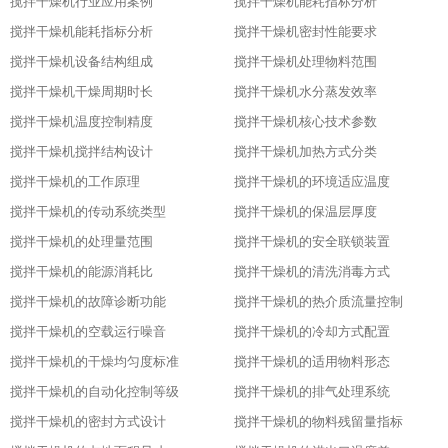
搅拌干燥机行业应用案例
搅拌干燥机能耗指标分析
搅拌干燥机能耗指标分析
搅拌干燥机密封性能要求
搅拌干燥机设备结构组成
搅拌干燥机处理物料范围
搅拌干燥机干燥周期时长
搅拌干燥机水分蒸发效率
搅拌干燥机温度控制精度
搅拌干燥机核心技术参数
搅拌干燥机搅拌结构设计
搅拌干燥机加热方式分类
搅拌干燥机的工作原理
搅拌干燥机的环境适应温度
搅拌干燥机的传动系统类型
搅拌干燥机的保温层厚度
搅拌干燥机的处理量范围
搅拌干燥机的安全联锁装置
搅拌干燥机的能源消耗比
搅拌干燥机的清洗消毒方式
搅拌干燥机的故障诊断功能
搅拌干燥机的热介质流量控制
搅拌干燥机的空载运行噪音
搅拌干燥机的冷却方式配置
搅拌干燥机的干燥均匀度标准
搅拌干燥机的适用物料形态
搅拌干燥机的自动化控制等级
搅拌干燥机的排气处理系统
搅拌干燥机的密封方式设计
搅拌干燥机的物料残留量指标