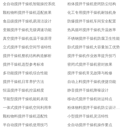
全自动搅拌干燥机智能操控系统
粉体搅拌干燥机密闭防尘结构
颗粒物料搅拌干燥机适配效果
化工专用搅拌干燥机耐蚀机身
食品级搅拌干燥机易清洁设计
防爆搅拌干燥机车间安全配置
变频搅拌干燥机无级调速功能
热风循环搅拌干燥机升温效率
真空搅拌干燥机低温干燥原理
不锈钢搅拌干燥机防腐卫生性能
立式搅拌干燥机空间节省特性
卧式搅拌干燥机大容量加工优势
搅拌干燥机整机结构构造解析
搅拌干燥机作业效率提升技巧
搅拌干燥机选型参考标准
密闭式搅拌干燥机密封效果
多功能搅拌干燥机综合性能
搅拌干燥机常见故障与检修
搅拌干燥机日常养护方法
自动上料搅拌干燥机便捷功能
恒温搅拌干燥机控温精度
静音搅拌干燥机降噪设计
节能型搅拌干燥机能耗表现
移动式搅拌干燥机转运特点
一体式搅拌干燥机空间利用率
粉体物料搅拌干燥机防尘设计粉体物料搅拌干燥机防尘设计
颗粒物料搅拌干燥机适配性
小型搅拌干燥机灵活特性
半自动搅拌干燥机使用技巧
全自动搅拌干燥机操作要点