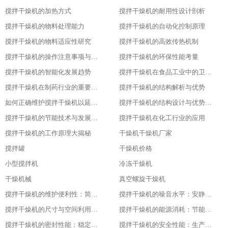
搅拌干燥机的加热方式
搅拌干燥机的耐用性设计剖析
搅拌干燥机的物料处理能力
搅拌干燥机的自动化控制原理
搅拌干燥机的物料适应性研究
搅拌干燥机的高效传热机制
搅拌干燥机的操作注意事项与安全保障
搅拌干燥机的环保性能考量
搅拌干燥机的智能化发展趋势
搅拌干燥机在食品工业中的卫生设计
搅拌干燥机在制药行业的重要应用
搅拌干燥机的结构解析与优势
如何正确维护搅拌干燥机以延长其使用寿命
搅拌干燥机的结构设计与优势分析
搅拌干燥机的节能技术与发展趋势
搅拌干燥机在化工行业的应用
搅拌干燥机的工作原理大揭秘
干燥机干燥机厂家
搅拌罐
干燥机价格
小型搅拌机
冷冻干燥机
干燥机械
真空螺旋干燥机
搅拌干燥机的维护便利性：简单易操作
搅拌干燥机的噪音水平：安静的工作环境
搅拌干燥机的尺寸与空间利用：灵活适应不同场地
搅拌干燥机的能源消耗：节能与高效的平衡
搅拌干燥机的密封性能：稳定干燥的关键
搅拌干燥机的安全性能：生产中的首要保障