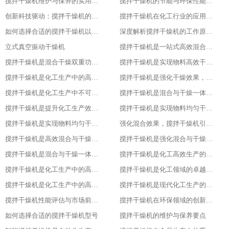
搅拌干燥机维护与保养的实用指南
搅拌干燥机的节能与环保性能探究
创新科技驱动：搅拌干燥机的智能化升级
搅拌干燥机在化工行业的应用实例
如何选择合适的搅拌干燥机以提高生产效率
深度解析搅拌干燥机的工作原理与应用
立式真空振动干燥机
搅拌干燥机是一站式高效混合与干燥解决方案
搅拌干燥机是混合干燥双重功效，化工生产新助力，提升产品质量
搅拌干燥机是实现物料高效干燥的创新之选，提升产品质量
搅拌干燥机是化工生产中的高效混合与干燥专家，提升产品质量
搅拌干燥机是强化干燥效果，提升产品质量的关键
搅拌干燥机是化工生产中不可或缺的高效工具
搅拌干燥机是混合与干燥一体化的创新解决方案
搅拌干燥机是提升化工生产效率的得力助手
搅拌干燥机是实现物料均匀干燥的专业设备
搅拌干燥机是实现物料均匀干燥的专业设备
强化混合效果，搅拌干燥机引领化工新潮流
搅拌干燥机是高效混合与干燥新标杆
搅拌干燥机是强化混合与干燥效果的理想设备
搅拌干燥机是混合与干燥一体化的高效利器
搅拌干燥机是化工高效生产的得力助手
搅拌干燥机是化工生产中的高效干燥与混合专家
搅拌干燥机是化工领域的卓越干燥利器
搅拌干燥机是化工生产中的高效利器
搅拌干燥机是现代化工生产的得力助手
搅拌干燥机性能评估与市场前景分析
搅拌干燥机在环保领域的创新应用
如何选择合适的搅拌干燥机型号
搅拌干燥机的维护与保养要点