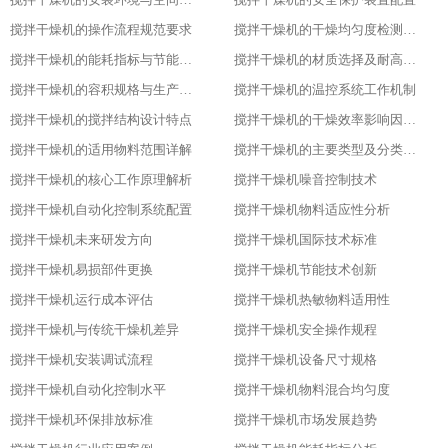
搅拌干燥机的操作流程规范要求​
搅拌干燥机的干燥均匀度检测方法​
搅拌干燥机的能耗指标与节能设计​
搅拌干燥机的材质选择及耐高温性能​
搅拌干燥机的容积规格与生产需求匹配​
搅拌干燥机的温控系统工作机制
搅拌干燥机的搅拌结构设计特点​
搅拌干燥机的干燥效率影响因素分析​
搅拌干燥机的适用物料范围详解​
搅拌干燥机的主要类型及分类标准​
搅拌干燥机的核心工作原理解析​
搅拌干燥机噪音控制技术
搅拌干燥机自动化控制系统配置
搅拌干燥机物料适应性分析
搅拌干燥机未来研发方向
搅拌干燥机国际技术标准
搅拌干燥机易损部件更换
搅拌干燥机节能技术创新
搅拌干燥机运行成本评估
搅拌干燥机热敏物料适用性
搅拌干燥机与传统干燥机差异
搅拌干燥机安全操作规程
搅拌干燥机安装调试流程
搅拌干燥机设备尺寸规格
搅拌干燥机自动化控制水平
搅拌干燥机物料混合均匀度
搅拌干燥机环保排放标准
搅拌干燥机市场发展趋势