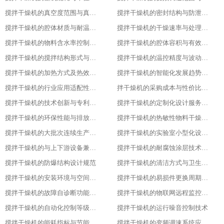
搅拌干燥机的真空度范围与真空干燥效果
搅拌干燥机的密封结构与防泄漏等级
搅拌干燥机的腔体材质与耐温耐腐蚀性能
搅拌干燥机的干燥速率与处理量参数
搅拌干燥机的物料含水率控制范围
搅拌干燥机的腔体容积与有效装载率
搅拌干燥机的搅拌结构形式与适配物料
搅拌干燥机的温控精度与波动范围
搅拌干燥机的加热方式及热效率指标
搅拌干燥机的智能化发展趋势预测
搅拌干燥机的行业应用适配性调整
拌干燥机的采购成本与性价比评估
搅拌干燥机的技术创新与专利成果
搅拌干燥机的定制化设计服务范围
搅拌干燥机的环保性能与排放标准
搅拌干燥机的热敏性物料干燥工艺优化
搅拌干燥机的大批次连续生产改造
搅拌干燥机的实验室小型化设计要点
搅拌干燥机的与上下游设备兼容适配方案
搅拌干燥机的耐腐蚀涂层技术应用
搅拌干燥机的防爆结构设计规范
搅拌干燥机的清洁方式与卫生标准
搅拌干燥机的安装环境与空间要求
搅拌干燥机的易损件更换周期与维护
搅拌干燥机的故障自诊断功能解析
搅拌干燥机的物联网远程监控系统搭建
搅拌干燥机的自动化控制等级划分
搅拌干燥机的运行噪音控制技术
搅拌干燥机的能耗指标与节能改造方案
搅拌干燥机的变频调速系统应用优势