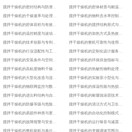
搅拌干燥机的密封结构与防泄漏等级
搅拌干燥机的腔体材质与耐温耐腐蚀性能
搅拌干燥机的干燥速率与处理量参数
搅拌干燥机的物料含水率控制范围
搅拌干燥机的腔体容积与有效装载率
搅拌干燥机的搅拌结构形式与适配物料
搅拌干燥机的温控精度与波动范围
搅拌干燥机的加热方式及热效率指标
搅拌干燥机的技术创新与专利技术应用
拌干燥机的整机可靠性与使用寿命
搅拌干燥机的行业适配性与工艺调整方案
搅拌干燥机的定制化设计服务范围
搅拌干燥机的安装条件与空间布局要求
搅拌干燥机的环保排放指标与净化措施
搅拌干燥机的高粘度物料干燥适配设计
搅拌干燥机的热敏性物料处理工艺优化
搅拌干燥机的大型化改造与连续生产能力
搅拌干燥机的实验室小型化与参数复刻性
搅拌干燥机的物联网监控与数据追溯能力
搅拌干燥机的保温性能与热损失率
搅拌干燥机的进出料结构与自动化适配
搅拌干燥机的耐腐蚀涂层技术与应用场景
搅拌干燥机的防爆等级与危险环境适配性
搅拌干燥机的清洁方式与卫生残留标准
搅拌干燥机的易损件种类与更换周期
搅拌干燥机的自动化控制模式分类
搅拌干燥机的故障报警与安全保护功能
搅拌干燥机的运行噪音与减震措施
搅拌干燥机的整机能耗与单位能耗标准
搅拌干燥机的变频调速范围与控制精度