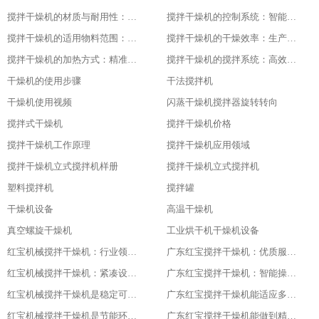
搅拌干燥机的材质与耐用性：品质的坚实基础
搅拌干燥机的控制系统：智能化的操作体验
搅拌干燥机的适用物料范围：广泛的适应性
搅拌干燥机的干燥效率：生产效益的保障
搅拌干燥机的加热方式：精准控温的关键
搅拌干燥机的搅拌系统：高效混合的核心
干燥机的使用步骤
干法搅拌机
干燥机使用视频
闪蒸干燥机搅拌器旋转转向
搅拌式干燥机
搅拌干燥机价格
搅拌干燥机工作原理
搅拌干燥机应用领域
搅拌干燥机立式搅拌机样册
搅拌干燥机立式搅拌机
塑料搅拌机
搅拌罐
干燥机设备
高温干燥机
真空螺旋干燥机
工业烘干机干燥机设备
红宝机械搅拌干燥机：行业领先，值得信赖
广东红宝搅拌干燥机：优质服务，全程保障
红宝机械搅拌干燥机：紧凑设计，节省空间
广东红宝搅拌干燥机：智能操作，便捷高效
红宝机械搅拌干燥机是稳定可靠的伙伴
广东红宝搅拌干燥机能适应多种物料
红宝机械搅拌干燥机是节能环保新选择
广东红宝搅拌干燥机能做到精准控制，卓越品质