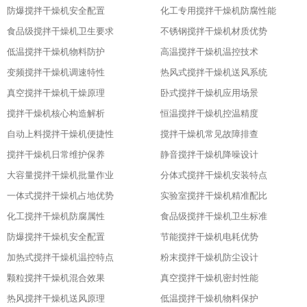
防爆搅拌干燥机安全配置
化工专用搅拌干燥机防腐性能
食品级搅拌干燥机卫生要求
不锈钢搅拌干燥机材质优势
低温搅拌干燥机物料防护
高温搅拌干燥机温控技术
变频搅拌干燥机调速特性
热风式搅拌干燥机送风系统
真空搅拌干燥机干燥原理
卧式搅拌干燥机应用场景
搅拌干燥机核心构造解析
恒温搅拌干燥机控温精度
自动上料搅拌干燥机便捷性
搅拌干燥机常见故障排查
搅拌干燥机日常维护保养
静音搅拌干燥机降噪设计
大容量搅拌干燥机批量作业
分体式搅拌干燥机安装特点
一体式搅拌干燥机占地优势
实验室搅拌干燥机精准配比
化工搅拌干燥机防腐属性
食品级搅拌干燥机卫生标准
防爆搅拌干燥机安全配置
节能搅拌干燥机电耗优势
加热式搅拌干燥机温控特点
粉末搅拌干燥机防尘设计
颗粒搅拌干燥机混合效果
真空搅拌干燥机密封性能
热风搅拌干燥机送风原理
低温搅拌干燥机物料保护