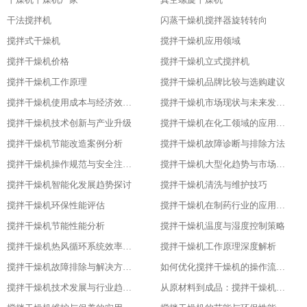
干法搅拌机
闪蒸干燥机搅拌器旋转转向
搅拌式干燥机
搅拌干燥机应用领域
搅拌干燥机价格
搅拌干燥机立式搅拌机
搅拌干燥机工作原理
搅拌干燥机品牌比较与选购建议
搅拌干燥机使用成本与经济效益分析
搅拌干燥机市场现状与未来发展趋势
搅拌干燥机技术创新与产业升级
搅拌干燥机在化工领域的应用实践
搅拌干燥机节能改造案例分析
搅拌干燥机故障诊断与排除方法
搅拌干燥机操作规范与安全注意事项
搅拌干燥机大型化趋势与市场应用
搅拌干燥机智能化发展趋势探讨
搅拌干燥机清洗与维护技巧
搅拌干燥机环保性能评估
搅拌干燥机在制药行业的应用与优化
搅拌干燥机节能性能分析
搅拌干燥机温度与湿度控制策略
搅拌干燥机热风循环系统效率研究
搅拌干燥机工作原理深度解析
搅拌干燥机故障排除与解决方案大全
如何优化搅拌干燥机的操作流程以提升产品质量
搅拌干燥机技术发展与行业趋势分析
从原材料到成品：搅拌干燥机在食品行业的全流程应用