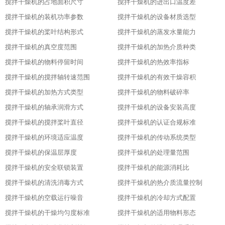
搅拌干燥机的占地面积尺寸
搅拌干燥机的进出口温度差
搅拌干燥机的装机功率参数
搅拌干燥机的设备材质选型
搅拌干燥机的桨叶结构形式
搅拌干燥机的蒸发水量能力
搅拌干燥机的真空度范围
搅拌干燥机的加热介质种类
搅拌干燥机的物料停留时间
搅拌干燥机的热效率指标
搅拌干燥机的搅拌轴转速范围
搅拌干燥机的有效干燥容积
搅拌干燥机的加热方式类型
搅拌干燥机的物料破碎率
搅拌干燥机的轴承润滑方式
搅拌干燥机的设备安装高度
搅拌干燥机的搅拌桨叶直径
搅拌干燥机的认证合规标准
搅拌干燥机的环境适应温度
搅拌干燥机的传动系统类型
搅拌干燥机的保温层厚度
搅拌干燥机的处理量范围
搅拌干燥机的安全联锁装置
搅拌干燥机的能源消耗比
搅拌干燥机的清洗消毒方式
搅拌干燥机的热介质流量控制
搅拌干燥机的空载运行噪音
搅拌干燥机的冷却方式配置
搅拌干燥机的干燥均匀度标准
搅拌干燥机的适用物料形态