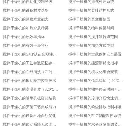
搅拌干燥机的自动化控制等级
搅拌干燥机的排气处理系统
搅拌干燥机的设备材质选型
搅拌干燥机的桨叶结构形式
搅拌干燥机的蒸发水量能力
搅拌干燥机的真空度范围
搅拌干燥机的加热介质种类
搅拌干燥机的物料停留时间
搅拌干燥机的热效率指标
搅拌干燥机的搅拌轴转速范围
搅拌干燥机的有效干燥容积
搅拌干燥机的加热方式类型
搅拌干燥机的GMP认证合规性设计
搅拌干燥机的过载保护安全装置
搅拌干燥机的工艺参数记忆存储功能
搅拌干燥机的能源消耗比指标
搅拌干燥机的在线清洗（CIP）功能
搅拌干燥机的模块化组合安装方式
搅拌干燥机的振动噪声控制技术
搅拌干燥机的低温冷却（-40℃）适用性
搅拌干燥机的高温介质（320℃）耐受性
搅拌干燥机的物料停留时间可调性
搅拌干燥机的轴承机械密封结构
搅拌干燥机的冷却介质快速切换设计
搅拌干燥机的灭菌工艺集成能力
搅拌干燥机的粉尘排放控制标准
搅拌干燥机的设备占地面积优化
搅拌干燥机的PLC智能温控系统
搅拌干燥机的传动系统无级调速功能
搅拌干燥机的水分蒸发量调节能力