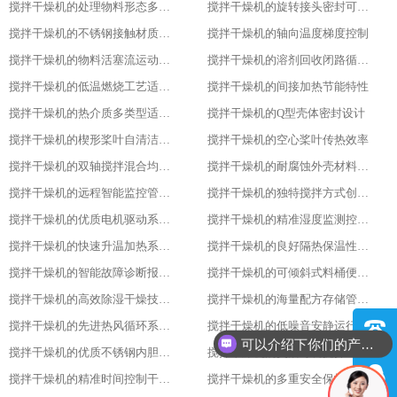
搅拌干燥机的处理物料形态多样性
搅拌干燥机的旋转接头密封可靠性
搅拌干燥机的不锈钢接触材质防腐性
搅拌干燥机的轴向温度梯度控制
搅拌干燥机的物料活塞流运动特性
搅拌干燥机的溶剂回收闭路循环系统
搅拌干燥机的低温燃烧工艺适用性
搅拌干燥机的间接加热节能特性
搅拌干燥机的热介质多类型适配性
搅拌干燥机的Q型壳体密封设计
搅拌干燥机的楔形桨叶自清洁功能
搅拌干燥机的空心桨叶传热效率
搅拌干燥机的双轴搅拌混合均匀性
搅拌干燥机的耐腐蚀外壳材料选用
搅拌干燥机的远程智能监控管理能力
搅拌干燥机的独特搅拌方式创新设计
搅拌干燥机的优质电机驱动系统稳定性
搅拌干燥机的精准湿度监测控制功能
搅拌干燥机的快速升温加热系统优势
搅拌干燥机的良好隔热保温性能特点
搅拌干燥机的智能故障诊断报警系统
搅拌干燥机的可倾斜式料桶便利设计亮点
搅拌干燥机的高效除湿干燥技术应用
搅拌干燥机的海量配方存储管理能力
搅拌干燥机的先进热风循环系统设计
搅拌干燥机的低噪音安静运行表现特色
你们是怎么收费的呢
搅拌干燥机的优质不锈钢内胆材质优势
搅拌干燥机的灵活可调搅拌速度功能
搅拌干燥机的精准时间控制干燥策略
搅拌干燥机的多重安全保护装置配置