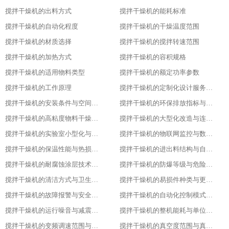
搅拌干燥机的出料方式
搅拌干燥机的能耗标准
搅拌干燥机的自动化程度
搅拌干燥机的干燥温度范围
搅拌干燥机的材质选择
搅拌干燥机的搅拌转速范围
搅拌干燥机的加热方式
搅拌干燥机的容积规格
搅拌干燥机的适用物料类型
搅拌干燥机的额定功率参数
搅拌干燥机的工作原理
搅拌干燥机的定制化设计服务范围
搅拌干燥机的安装条件与空间布局要求
搅拌干燥机的环保排放指标与净化措施
搅拌干燥机的高粘度物料干燥适配设计
搅拌干燥机的大型化改造与连续生产能力
搅拌干燥机的实验室小型化与参数复刻性
搅拌干燥机的物联网监控与数据追溯能力
搅拌干燥机的保温性能与热损失率
搅拌干燥机的进出料结构与自动化适配
搅拌干燥机的耐腐蚀涂层技术与应用场景
搅拌干燥机的防爆等级与危险环境适配性
搅拌干燥机的清洁方式与卫生残留标准
搅拌干燥机的易损件种类与更换周期
搅拌干燥机的故障报警与安全保护功能
搅拌干燥机的自动化控制模式分类
搅拌干燥机的运行噪音与减震措施
搅拌干燥机的整机能耗与单位能耗标准
搅拌干燥机的变频调速范围与控制精度
搅拌干燥机的真空度范围与真空干燥效果