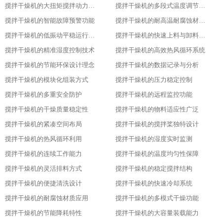
搅拌干燥机的大扭矩搅拌动力输出
搅拌干燥机的多段式温度调节模式
搅拌干燥机的智能故障预警功能
搅拌干燥机的耐高温耐腐蚀材质选用
搅拌干燥机的低振动平稳运行特性
搅拌干燥机的快速上料与卸料设计
搅拌干燥机的精准湿度控制技术
搅拌干燥机的高效热风循环系统
搅拌干燥机的节能环保设计理念
搅拌干燥机的数据记录与分析
搅拌干燥机的模块化组装方式
搅拌干燥机的压力稳定控制
搅拌干燥机的多重安全防护
搅拌干燥机的远程监控功能
搅拌干燥机的干燥质量稳定性
搅拌干燥机的物料适应性广泛
搅拌干燥机的紧凑空间布局
搅拌干燥机的搅拌桨独特设计
搅拌干燥机的热风循环利用
搅拌干燥机的湿度实时监测
搅拌干燥机的连续工作能力
搅拌干燥机的温度均匀性保障
搅拌干燥机的灵活排料方式
搅拌干燥机的稳定搅拌结构
搅拌干燥机的便捷清洗设计
搅拌干燥机的快速冷却系统
搅拌干燥机的耐腐蚀材质应用
搅拌干燥机的多模式干燥功能
搅拌干燥机的节能降耗特性
搅拌干燥机的大容量装载能力