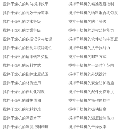
搅拌干燥机的均匀搅拌效果
搅拌干燥机的精准温度控制
搅拌干燥机的高效干燥速率
搅拌干燥机的物料混合均匀度
搅拌干燥机的防水等级
搅拌干燥机的防尘等级
搅拌干燥机的防爆等级
搅拌干燥机的远程监控能力
搅拌干燥机的数据记录与追溯功能
搅拌干燥机的软件功能丰富度
搅拌干燥机的控制系统稳定性
搅拌干燥机的抗干扰能力
搅拌干燥机的适用物料类型
搅拌干燥机的卸料方式
搅拌干燥机的装料方式
搅拌干燥机的干燥时间范围
搅拌干燥机的搅拌速度范围
搅拌干燥机的外观设计
搅拌干燥机的材质选用
搅拌干燥机的安全防护措施
搅拌干燥机的自动化程度
搅拌干燥机的配件更换难度
搅拌干燥机的维护周期
搅拌干燥机的操作便捷性
搅拌干燥机的能耗标准
搅拌干燥机的振动幅度
搅拌干燥机的噪音水平
搅拌干燥机的湿度控制能力
搅拌干燥机的温度控制精度
搅拌干燥机的干燥效率