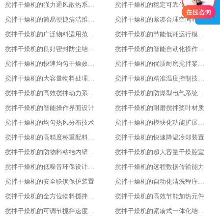
搅拌干燥机的强力通风散热系统功能
搅拌干燥机的稳定可靠传动系统性能
搅拌干燥机的简易便捷清洁维护方式
搅拌干燥机的紧凑合理空间布局设计
搅拌干燥机的广泛物料适用范围表现
搅拌干燥机的节能低耗运行模式特点
搅拌干燥机的良好密封防尘结构设计
搅拌干燥机的智能自动化操作流程设计
搅拌干燥机的快速均匀干燥效果呈现
搅拌干燥机的优质耐磨搅拌桨叶材质
搅拌干燥机的大容量物料处理能力优势
搅拌干燥机的精准温度控制技术亮点
搅拌干燥机的高效搅拌动力系统特性
搅拌干燥机的防爆型电气系统配置
搅拌干燥机的智能操作界面设计
搅拌干燥机的耐磨搅拌桨叶材质
搅拌干燥机的均匀热风分布技术
搅拌干燥机的模块化功能扩展设计
搅拌干燥机的高精度称重配料系统
搅拌干燥机的快速降温冷却装置
搅拌干燥机的防物料粘结内壁处理
搅拌干燥机的超大容量干燥腔室
搅拌干燥机的低噪音环保设计理念
搅拌干燥机的远程数据传输能力
搅拌干燥机的安全联锁保护装置
搅拌干燥机的自动化清洗程序设置
搅拌干燥机的全方位物料搅拌效果
搅拌干燥机的高效节能加热元件
搅拌干燥机的可调节搅拌速度功能
搅拌干燥机的紧凑式一体化结构布局