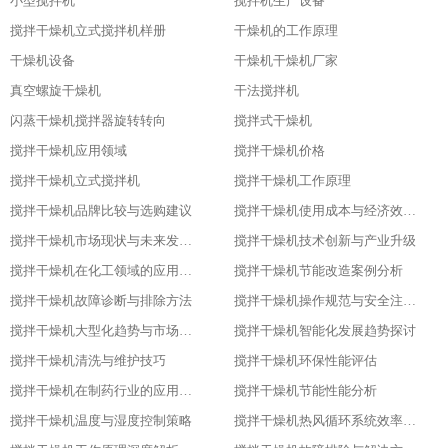
小型搅拌机
搅拌机生产设备
搅拌干燥机立式搅拌机样册
干燥机的工作原理
干燥机设备
干燥机干燥机厂家
真空螺旋干燥机
干法搅拌机
闪蒸干燥机搅拌器旋转转向
搅拌式干燥机
搅拌干燥机应用领域
搅拌干燥机价格
搅拌干燥机立式搅拌机
搅拌干燥机工作原理
搅拌干燥机品牌比较与选购建议
搅拌干燥机使用成本与经济效益分析
搅拌干燥机市场现状与未来发展趋势
搅拌干燥机技术创新与产业升级
搅拌干燥机在化工领域的应用实践
搅拌干燥机节能改造案例分析
搅拌干燥机故障诊断与排除方法
搅拌干燥机操作规范与安全注意事项
搅拌干燥机大型化趋势与市场应用
搅拌干燥机智能化发展趋势探讨
搅拌干燥机清洗与维护技巧
搅拌干燥机环保性能评估
搅拌干燥机在制药行业的应用与优化
搅拌干燥机节能性能分析
搅拌干燥机温度与湿度控制策略
搅拌干燥机热风循环系统效率研究