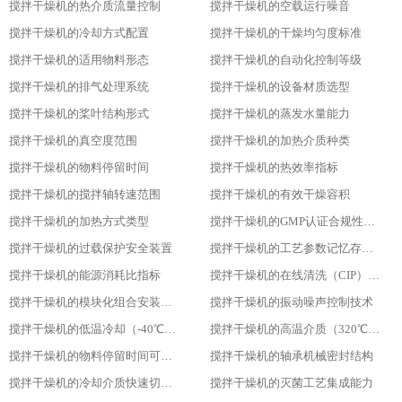
搅拌干燥机的热介质流量控制
搅拌干燥机的空载运行噪音
搅拌干燥机的冷却方式配置
搅拌干燥机的干燥均匀度标准
搅拌干燥机的适用物料形态
搅拌干燥机的自动化控制等级
搅拌干燥机的排气处理系统
搅拌干燥机的设备材质选型
搅拌干燥机的桨叶结构形式
搅拌干燥机的蒸发水量能力
搅拌干燥机的真空度范围
搅拌干燥机的加热介质种类
搅拌干燥机的物料停留时间
搅拌干燥机的热效率指标
搅拌干燥机的搅拌轴转速范围
搅拌干燥机的有效干燥容积
搅拌干燥机的加热方式类型
搅拌干燥机的GMP认证合规性设计
搅拌干燥机的过载保护安全装置
搅拌干燥机的工艺参数记忆存储功能
搅拌干燥机的能源消耗比指标
搅拌干燥机的在线清洗（CIP）功能
搅拌干燥机的模块化组合安装方式
搅拌干燥机的振动噪声控制技术
搅拌干燥机的低温冷却（-40℃）适用性
搅拌干燥机的高温介质（320℃）耐受性
搅拌干燥机的物料停留时间可调性
搅拌干燥机的轴承机械密封结构
搅拌干燥机的冷却介质快速切换设计
搅拌干燥机的灭菌工艺集成能力