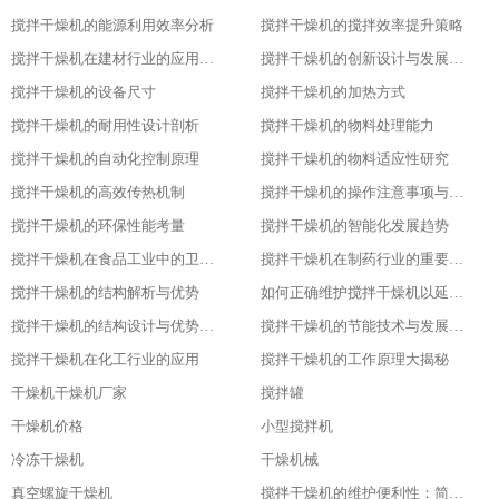
搅拌干燥机的能源利用效率分析
搅拌干燥机的搅拌效率提升策略
搅拌干燥机在建材行业的应用特点
搅拌干燥机的创新设计与发展历程
搅拌干燥机的设备尺寸
搅拌干燥机的加热方式
搅拌干燥机的耐用性设计剖析
搅拌干燥机的物料处理能力
搅拌干燥机的自动化控制原理
搅拌干燥机的物料适应性研究
搅拌干燥机的高效传热机制
搅拌干燥机的操作注意事项与安全保障
搅拌干燥机的环保性能考量
搅拌干燥机的智能化发展趋势
搅拌干燥机在食品工业中的卫生设计
搅拌干燥机在制药行业的重要应用
搅拌干燥机的结构解析与优势
如何正确维护搅拌干燥机以延长其使用寿命
搅拌干燥机的结构设计与优势分析
搅拌干燥机的节能技术与发展趋势
搅拌干燥机在化工行业的应用
搅拌干燥机的工作原理大揭秘
干燥机干燥机厂家
搅拌罐
干燥机价格
小型搅拌机
冷冻干燥机
干燥机械
真空螺旋干燥机
搅拌干燥机的维护便利性：简单易操作