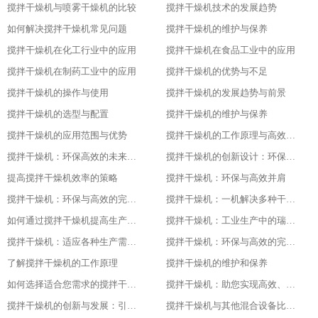
搅拌干燥机与喷雾干燥机的比较
搅拌干燥机技术的发展趋势
如何解决搅拌干燥机常见问题
搅拌干燥机的维护与保养
搅拌干燥机在化工行业中的应用
搅拌干燥机在食品工业中的应用
搅拌干燥机在制药工业中的应用
搅拌干燥机的优势与不足
搅拌干燥机的操作与使用
搅拌干燥机的发展趋势与前景
搅拌干燥机的选型与配置
搅拌干燥机的维护与保养
搅拌干燥机的应用范围与优势
搅拌干燥机的工作原理与高效节能的证明
搅拌干燥机：环保高效的未来工业之星
搅拌干燥机的创新设计：环保与高效的基石
提高搅拌干燥机效率的策略
搅拌干燥机：环保与高效并肩
搅拌干燥机：环保与高效的完美结合
搅拌干燥机：一机解决多种干燥问题
如何通过搅拌干燥机提高生产效率
搅拌干燥机：工业生产中的瑞士军刀
搅拌干燥机：适应各种生产需求的利器
搅拌干燥机：环保与高效的完美结合
了解搅拌干燥机的工作原理
搅拌干燥机的维护和保养
如何选择适合您需求的搅拌干燥机
搅拌干燥机：助您实现高效、低成本的干燥体验
搅拌干燥机的创新与发展：引领未来的技术进步随着科技的不断发展和进步
搅拌干燥机与其他混合设备比较：找出最适合您需求的设备