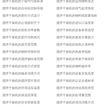
搅拌干燥机的干燥均匀度标准
搅拌干燥机的适用物料形态
搅拌干燥机的自动化控制等级
搅拌干燥机的排气处理系统
搅拌干燥机的密封方式设计
搅拌干燥机的物料残留量指标
搅拌干燥机的占地面积尺寸
搅拌干燥机的进出口温度差
搅拌干燥机的装机功率参数
搅拌干燥机的设备材质选型
搅拌干燥机的桨叶结构形式
搅拌干燥机的蒸发水量能力
搅拌干燥机的真空度范围
搅拌干燥机的加热介质种类
搅拌干燥机的物料停留时间
搅拌干燥机的热效率指标
搅拌干燥机的搅拌轴转速范围
搅拌干燥机的有效干燥容积
搅拌干燥机的加热方式类型
搅拌干燥机的物料破碎率
搅拌干燥机的轴承润滑方式
搅拌干燥机的设备安装高度
搅拌干燥机的搅拌桨叶直径
搅拌干燥机的认证合规标准
搅拌干燥机的环境适应温度
搅拌干燥机的传动系统类型
搅拌干燥机的保温层厚度
搅拌干燥机的处理量范围
搅拌干燥机的安全联锁装置
搅拌干燥机的清洗消毒方式