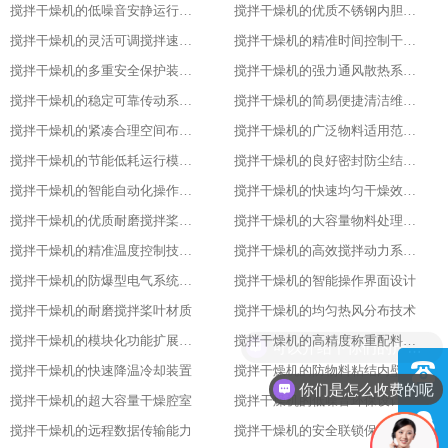
搅拌干燥机的低噪音安静运行表现特色
搅拌干燥机的优质不锈钢内胆材质优势
搅拌干燥机的灵活可调搅拌速度功能
搅拌干燥机的精准时间控制干燥策略
搅拌干燥机的多重安全保护装置配置
搅拌干燥机的强力通风散热系统功能
搅拌干燥机的稳定可靠传动系统性能
搅拌干燥机的简易便捷清洁维护方式
搅拌干燥机的紧凑合理空间布局设计
搅拌干燥机的广泛物料适用范围表现
搅拌干燥机的节能低耗运行模式特点
搅拌干燥机的良好密封防尘结构设计
搅拌干燥机的智能自动化操作流程设计
搅拌干燥机的快速均匀干燥效果呈现
搅拌干燥机的优质耐磨搅拌桨叶材质
搅拌干燥机的大容量物料处理能力优势
搅拌干燥机的精准温度控制技术亮点
搅拌干燥机的高效搅拌动力系统特性
搅拌干燥机的防爆型电气系统配置
搅拌干燥机的智能操作界面设计
搅拌干燥机的耐磨搅拌桨叶材质
搅拌干燥机的均匀热风分布技术
搅拌干燥机的模块化功能扩展设计
搅拌干燥机的高精度称重配料系统
搅拌干燥机的快速降温冷却装置
搅拌干燥机的防物料粘结内壁处理
你们是怎么收费的呢
搅拌干燥机的超大容量干燥腔室
搅拌干燥机的低噪音环保设计理念
搅拌干燥机的远程数据传输能力
搅拌干燥机的安全联锁保护装置