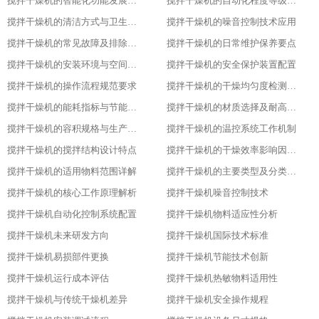
搅拌干燥机的智能化功能发展趋势​
搅拌干燥机的自动化程度等级划分​
搅拌干燥机的清洁方式与卫生标准
搅拌干燥机的噪音控制技术应用​
搅拌干燥机的常见故障及排除方法​
搅拌干燥机的日常维护保养要点​
搅拌干燥机的安装环境与空间要求​
搅拌干燥机的安全保护装置配置​
搅拌干燥机的操作流程规范要求​
搅拌干燥机的干燥均匀度检测方法​
搅拌干燥机的能耗指标与节能设计​
搅拌干燥机的材质选择及耐高温性能​
搅拌干燥机的容积规格与生产需求匹配​
搅拌干燥机的温控系统工作机制
搅拌干燥机的搅拌结构设计特点​
搅拌干燥机的干燥效率影响因素分析​
搅拌干燥机的适用物料范围详解​
搅拌干燥机的主要类型及分类标准​
搅拌干燥机的核心工作原理解析​
搅拌干燥机噪音控制技术
搅拌干燥机自动化控制系统配置
搅拌干燥机物料适应性分析
搅拌干燥机未来研发方向
搅拌干燥机国际技术标准
搅拌干燥机易损部件更换
搅拌干燥机节能技术创新
搅拌干燥机运行成本评估
搅拌干燥机热敏物料适用性
搅拌干燥机与传统干燥机差异
搅拌干燥机安全操作规程