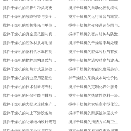
搅拌干燥机的易损件种类与更换周期
搅拌干燥机的自动化控制模式分类
搅拌干燥机的故障报警与安全保护功能
搅拌干燥机的运行噪音与减震措施
搅拌干燥机的整机能耗与单位能耗标准
搅拌干燥机的变频调速范围与控制精度
搅拌干燥机的真空度范围与真空干燥效果
搅拌干燥机的密封结构与防泄漏等级
搅拌干燥机的腔体材质与耐温耐腐蚀性能
搅拌干燥机的干燥速率与处理量参数
搅拌干燥机的物料含水率控制范围
搅拌干燥机的腔体容积与有效装载率
搅拌干燥机的搅拌结构形式与适配物料
搅拌干燥机的温控精度与波动范围
搅拌干燥机的加热方式及热效率指标
搅拌干燥机的智能化发展趋势预测
搅拌干燥机的行业应用适配性调整
拌干燥机的采购成本与性价比评估
搅拌干燥机的技术创新与专利成果
搅拌干燥机的定制化设计服务范围
搅拌干燥机的环保性能与排放标准
搅拌干燥机的热敏性物料干燥工艺优化
搅拌干燥机的大批次连续生产改造
搅拌干燥机的实验室小型化设计要点
搅拌干燥机的与上下游设备兼容适配方案
搅拌干燥机的耐腐蚀涂层技术应用
搅拌干燥机的防爆结构设计规范
搅拌干燥机的清洁方式与卫生标准
搅拌干燥机的安装环境与空间要求
搅拌干燥机的易损件更换周期与维护