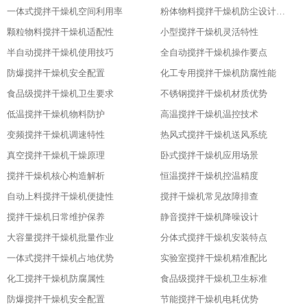
一体式搅拌干燥机空间利用率
粉体物料搅拌干燥机防尘设计粉体物料搅拌干燥机防尘设计
颗粒物料搅拌干燥机适配性
小型搅拌干燥机灵活特性
半自动搅拌干燥机使用技巧
全自动搅拌干燥机操作要点
防爆搅拌干燥机安全配置
化工专用搅拌干燥机防腐性能
食品级搅拌干燥机卫生要求
不锈钢搅拌干燥机材质优势
低温搅拌干燥机物料防护
高温搅拌干燥机温控技术
变频搅拌干燥机调速特性
热风式搅拌干燥机送风系统
真空搅拌干燥机干燥原理
卧式搅拌干燥机应用场景
搅拌干燥机核心构造解析
恒温搅拌干燥机控温精度
自动上料搅拌干燥机便捷性
搅拌干燥机常见故障排查
搅拌干燥机日常维护保养
静音搅拌干燥机降噪设计
大容量搅拌干燥机批量作业
分体式搅拌干燥机安装特点
一体式搅拌干燥机占地优势
实验室搅拌干燥机精准配比
化工搅拌干燥机防腐属性
食品级搅拌干燥机卫生标准
防爆搅拌干燥机安全配置
节能搅拌干燥机电耗优势