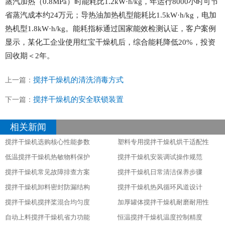
蒸汽加热（0.8MPa）时能耗比1.2kW·h/kg，年运行8000小时可节
省蒸汽成本约24万元；导热油加热机型能耗比1.5kW·h/kg，电加
热机型1.8kW·h/kg。能耗指标通过国家能效检测认证，客户案例
显示，某化工企业使用红宝干燥机后，综合能耗降低20%，投资
回收期＜2年。
搅拌干燥机的清洗消毒方式
上一篇：
搅拌干燥机的安全联锁装置
下一篇：
相关新闻
搅拌干燥机选购核心性能参数
塑料专用搅拌干燥机烘干适配性
低温搅拌干燥机热敏物料保护
搅拌干燥机安装调试操作规范
搅拌干燥机常见故障排查方案
搅拌干燥机日常清洁保养步骤
搅拌干燥机卸料密封防漏结构
搅拌干燥机热风循环风道设计
搅拌干燥机搅拌桨混合均匀度
加厚罐体搅拌干燥机耐磨耐用性
自动上料搅拌干燥机省力功能
恒温搅拌干燥机温度控制精度