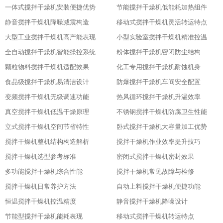
一体式搅拌干燥机安装便捷优势
节能搅拌干燥机低能耗加热组件
静音搅拌干燥机降噪减震构造
移动式搅拌干燥机灵活转运特点
大型工业搅拌干燥机高产能表现
小型实验室搅拌干燥机精准控温
全自动搅拌干燥机智能操控系统
粉体搅拌干燥机密闭防尘结构
颗粒物料搅拌干燥机适配效果
化工专用搅拌干燥机耐蚀机身
食品级搅拌干燥机易清洁设计
防爆搅拌干燥机车间安全配置
变频搅拌干燥机无级调速功能
热风循环搅拌干燥机升温效率
真空搅拌干燥机低温干燥原理
不锈钢搅拌干燥机防腐卫生性能
立式搅拌干燥机空间节省特性
卧式搅拌干燥机大容量加工优势
搅拌干燥机整机结构构造解析
搅拌干燥机作业效率提升技巧
搅拌干燥机选型参考标准
密闭式搅拌干燥机密封效果
多功能搅拌干燥机综合性能
搅拌干燥机常见故障与检修
搅拌干燥机日常养护方法
自动上料搅拌干燥机便捷功能
恒温搅拌干燥机控温精度
静音搅拌干燥机降噪设计
节能型搅拌干燥机能耗表现
移动式搅拌干燥机转运特点