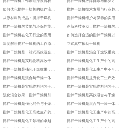
搅拌干燥机工作原理深度解析
搅拌干燥机故障排除与解决方案大全
如何优化搅拌干燥机的操作流程以提升产品质量
搅拌干燥机技术发展与行业趋势分析
从原材料到成品：搅拌干燥机在食品行业的全流程应用
搅拌干燥机维护与保养的实用指南
搅拌干燥机的节能与环保性能探究
创新科技驱动：搅拌干燥机的智能化升级
搅拌干燥机在化工行业的应用实例
如何选择合适的搅拌干燥机以提高生产效率
深度解析搅拌干燥机的工作原理与应用
立式真空振动干燥机
搅拌干燥机是一站式高效混合与干燥解决方案
搅拌干燥机是混合干燥双重功效，化工生产新助力，提升产品质量
搅拌干燥机是实现物料高效干燥的创新之选，提升产品质量
搅拌干燥机是化工生产中的高效混合与干燥专家，提升产品质量
搅拌干燥机是强化干燥效果，提升产品质量的关键
搅拌干燥机是化工生产中不可或缺的高效工具
搅拌干燥机是混合与干燥一体化的创新解决方案
搅拌干燥机是提升化工生产效率的得力助手
搅拌干燥机是实现物料均匀干燥的专业设备
搅拌干燥机是实现物料均匀干燥的专业设备
强化混合效果，搅拌干燥机引领化工新潮流
搅拌干燥机是高效混合与干燥新标杆
搅拌干燥机是强化混合与干燥效果的理想设备
搅拌干燥机是混合与干燥一体化的高效利器
搅拌干燥机是化工高效生产的得力助手
搅拌干燥机是化工生产中的高效干燥与混合专家
搅拌干燥机是化工领域的卓越干燥利器
搅拌干燥机是化工生产中的高效利器