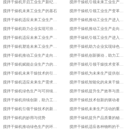
搅拌干燥机开启工业生产新纪元的关键
搅拌干燥机引领未来工业生产的先锋
搅拌干燥机未来工业生产的基石
搅拌干燥机引领工业生产变革的重要力量
搅拌干燥机适应未来工业生产需求的必备设备
搅拌干燥机推动工业生产进入高效、绿色、智能新时代
搅拌干燥机助力企业实现可持续发展目标
搅拌干燥机推动工业生产走向智能化、绿色化、高效化
搅拌干燥机适应未来工业生产需求的创新设备
搅拌干燥机引领工业生产进入新时代
搅拌干燥机塑造未来工业生产的新格局
搅拌干燥机助力企业实现绿色、智能、高效生产
搅拌干燥机推动工业生产走向智能化与可持续发展的关键
搅拌干燥机创新驱动，助力工业生产绿色转型
搅拌干燥机赋能企业生产力的关键设备
搅拌干燥机引领干燥技术变革的先锋
搅拌干燥机未来干燥技术的引领者
搅拌干燥机为未来生产提供创新解决方案
搅拌干燥机适应未来生产需求的关键设备
搅拌干燥机智能化的未来干燥解决方案
搅拌干燥机绿色生产与可持续发展的助力者
搅拌干燥机提升生产效率与质量的关键设备
搅拌干燥机持续创新，助力工业4.0
搅拌干燥机技术创新的驱动者
搅拌干燥机引领干燥技术的新潮流
搅拌干燥机未来生产活动的重要伙伴
搅拌干燥机的妙用与优势
搅拌干燥机提升产品质量的秘密武器
搅拌干燥机推动绿色生产的环保选择
搅拌干燥机适应各种物料的干燥利器