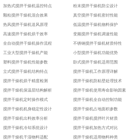
加热式搅拌干燥机温控特点
粉末搅拌干燥机防尘设计
颗粒搅拌干燥机混合效果
真空搅拌干燥机密封性能
热风搅拌干燥机送风原理
低温搅拌干燥机物料保护
高速搅拌干燥机烘干效率
变频搅拌干燥机调速性能
全自动搅拌干燥机操作流程
不锈钢搅拌干燥机材质特性
工业大型搅拌干燥机产能
小型搅拌干燥机功能优势
塑料搅拌干燥机性能参数
卧式搅拌干燥机适用范围
立式搅拌干燥机结构特点
搅拌干燥机工作原理详解
搅拌干燥机烘干精度检测
搅拌干燥机防粘壁处理技术
搅拌干燥机保温层结构解析
搅拌干燥机使用寿命影响因素
搅拌干燥机定时操作模式
搅拌干燥机全自动控制功能
搅拌干燥机机身稳定性设计
搅拌干燥机占地面积参数
搅拌干燥机出料效率分析
搅拌干燥机搅拌叶片材质
搅拌干燥机冷却系统设计
搅拌干燥机加热方式对比
搅拌干燥机干湿物料适配
搅拌干燥机适用物料种类