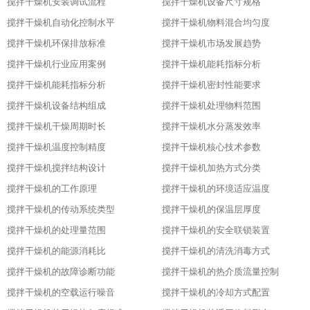
搅拌干燥机安装调试流程
搅拌干燥机设备尺寸规格
搅拌干燥机自动化控制水平
搅拌干燥机物料混合均匀度
搅拌干燥机环保排放标准
搅拌干燥机市场发展趋势
搅拌干燥机行业应用案例
搅拌干燥机能耗指标分析
搅拌干燥机能耗指标分析
搅拌干燥机密封性能要求
搅拌干燥机设备结构组成
搅拌干燥机处理物料范围
搅拌干燥机干燥周期时长
搅拌干燥机水分蒸发效率
搅拌干燥机温度控制精度
搅拌干燥机核心技术参数
搅拌干燥机搅拌结构设计
搅拌干燥机加热方式分类
搅拌干燥机的工作原理
搅拌干燥机的环境适应温度
搅拌干燥机的传动系统类型
搅拌干燥机的保温层厚度
搅拌干燥机的处理量范围
搅拌干燥机的安全联锁装置
搅拌干燥机的能源消耗比
搅拌干燥机的清洗消毒方式
搅拌干燥机的故障诊断功能
搅拌干燥机的热介质流量控制
搅拌干燥机的空载运行噪音
搅拌干燥机的冷却方式配置