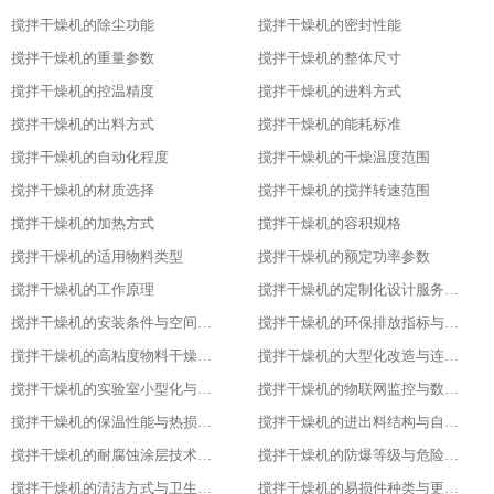
搅拌干燥机的除尘功能
搅拌干燥机的密封性能
搅拌干燥机的重量参数
搅拌干燥机的整体尺寸
搅拌干燥机的控温精度
搅拌干燥机的进料方式
搅拌干燥机的出料方式
搅拌干燥机的能耗标准
搅拌干燥机的自动化程度
搅拌干燥机的干燥温度范围
搅拌干燥机的材质选择
搅拌干燥机的搅拌转速范围
搅拌干燥机的加热方式
搅拌干燥机的容积规格
搅拌干燥机的适用物料类型
搅拌干燥机的额定功率参数
搅拌干燥机的工作原理
搅拌干燥机的定制化设计服务范围
搅拌干燥机的安装条件与空间布局要求
搅拌干燥机的环保排放指标与净化措施
搅拌干燥机的高粘度物料干燥适配设计
搅拌干燥机的大型化改造与连续生产能力
搅拌干燥机的实验室小型化与参数复刻性
搅拌干燥机的物联网监控与数据追溯能力
搅拌干燥机的保温性能与热损失率
搅拌干燥机的进出料结构与自动化适配
搅拌干燥机的耐腐蚀涂层技术与应用场景
搅拌干燥机的防爆等级与危险环境适配性
搅拌干燥机的清洁方式与卫生残留标准
搅拌干燥机的易损件种类与更换周期