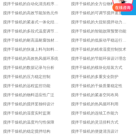
搅拌干燥机的自动化清洗程序设置
搅拌干燥机的全方位物料搅拌效果
搅拌干燥机的高效节能加热元件
搅拌干燥机的可调节搅拌速度功能
搅拌干燥机的紧凑式一体化结构布局
搅拌干燥机的大扭矩搅拌动力输出
搅拌干燥机的多段式温度调节模式
搅拌干燥机的智能故障预警功能
搅拌干燥机的耐高温耐腐蚀材质选用
搅拌干燥机的低振动平稳运行特性
搅拌干燥机的快速上料与卸料设计
搅拌干燥机的精准湿度控制技术
搅拌干燥机的高效热风循环系统
搅拌干燥机的节能环保设计理念
搅拌干燥机的数据记录与分析
搅拌干燥机的模块化组装方式
搅拌干燥机的压力稳定控制
搅拌干燥机的多重安全防护
搅拌干燥机的远程监控功能
搅拌干燥机的干燥质量稳定性
搅拌干燥机的物料适应性广泛
搅拌干燥机的紧凑空间布局
搅拌干燥机的搅拌桨独特设计
搅拌干燥机的热风循环利用
搅拌干燥机的湿度实时监测
搅拌干燥机的连续工作能力
搅拌干燥机的温度均匀性保障
搅拌干燥机的灵活排料方式
搅拌干燥机的稳定搅拌结构
搅拌干燥机的便捷清洗设计