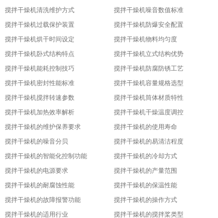
搅拌干燥机清洗维护方式
搅拌干燥机噪音数值标准
搅拌干燥机过载保护装置
搅拌干燥机防爆安全配置
搅拌干燥机烘干时间设定
搅拌干燥机物料均匀度
搅拌干燥机卧式结构特点
搅拌干燥机立式结构优势
搅拌干燥机能耗控制技巧
搅拌干燥机防腐防锈工艺
搅拌干燥机密封性能标准
搅拌干燥机容量规格选型
搅拌干燥机搅拌转速参数
搅拌干燥机筒体材质特性
搅拌干燥机加热效率解析
搅拌干燥机干燥温度调控
搅拌干燥机的维护保养要求
搅拌干燥机的使用寿命
搅拌干燥机的噪音分贝
搅拌干燥机的易清洁程度
搅拌干燥机的智能化控制功能
搅拌干燥机的冷却方式
搅拌干燥机的电源要求
搅拌干燥机的产量范围
搅拌干燥机的耐腐蚀性能
搅拌干燥机的保温性能
搅拌干燥机的故障报警功能
搅拌干燥机的操作方式
搅拌干燥机的适用行业
搅拌干燥机的搅拌桨类型