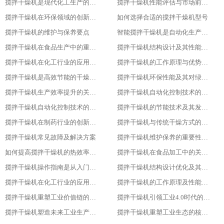
搅拌干燥机是现代化工生产的得力助手
搅拌干燥机性能评估与市场前景分析
搅拌干燥机在环保领域的创新应用
如何选择合适的搅拌干燥机型号
搅拌干燥机的维护与保养要点
智能搅拌干燥机是自动化生产的新趋势
搅拌干燥机在食品生产中的重要作用
搅拌干燥机结构设计及其性能优化
搅拌干燥机在化工行业的应用实践
搅拌干燥机的工作原理与优势分析
搅拌干燥机是高效节能的干燥新选择
搅拌干燥机环保性能及其对绿色生产的意义
搅拌干燥机生产效率提升的关键因素
搅拌干燥机自动化控制技术的探索与实践
搅拌干燥机自动化控制技术的探索与实践
搅拌干燥机的节能技术及其发展趋势
搅拌干燥机在制药行业的创新应用
搅拌干燥机与传统干燥方式的比较与优势分析
搅拌干燥机常见故障及解决方案
搅拌干燥机维护保养的重要性及实施方法
如何提高搅拌干燥机的热效率与干燥效果
搅拌干燥机在食品加工中的关键作用
搅拌干燥机操作指南是从入门到精通
搅拌干燥机结构设计优化及其影响研究
搅拌干燥机在化工行业的应用及优势分析
搅拌干燥机的工作原理及性能特点详解
搅拌干燥机重塑工业价值链的重要一环
搅拌干燥机引领工业4.0时代的核心设备
搅拌干燥机塑造未来工业生产新格局的重要工具
搅拌干燥机重塑工业生态的核心力量