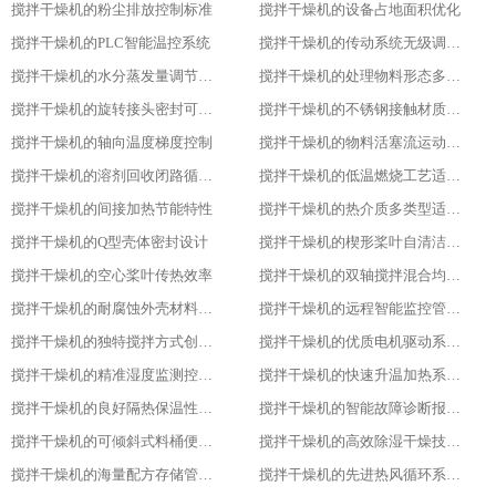
搅拌干燥机的粉尘排放控制标准
搅拌干燥机的设备占地面积优化
搅拌干燥机的PLC智能温控系统
搅拌干燥机的传动系统无级调速功能
搅拌干燥机的水分蒸发量调节能力
搅拌干燥机的处理物料形态多样性
搅拌干燥机的旋转接头密封可靠性
搅拌干燥机的不锈钢接触材质防腐性
搅拌干燥机的轴向温度梯度控制
搅拌干燥机的物料活塞流运动特性
搅拌干燥机的溶剂回收闭路循环系统
搅拌干燥机的低温燃烧工艺适用性
搅拌干燥机的间接加热节能特性
搅拌干燥机的热介质多类型适配性
搅拌干燥机的Q型壳体密封设计
搅拌干燥机的楔形桨叶自清洁功能
搅拌干燥机的空心桨叶传热效率
搅拌干燥机的双轴搅拌混合均匀性
搅拌干燥机的耐腐蚀外壳材料选用
搅拌干燥机的远程智能监控管理能力
搅拌干燥机的独特搅拌方式创新设计
搅拌干燥机的优质电机驱动系统稳定性
搅拌干燥机的精准湿度监测控制功能
搅拌干燥机的快速升温加热系统优势
搅拌干燥机的良好隔热保温性能特点
搅拌干燥机的智能故障诊断报警系统
搅拌干燥机的可倾斜式料桶便利设计亮点
搅拌干燥机的高效除湿干燥技术应用
搅拌干燥机的海量配方存储管理能力
搅拌干燥机的先进热风循环系统设计