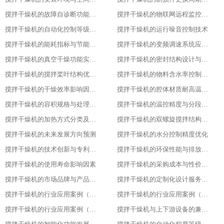
搅拌干燥机的故障自诊断功能解析
搅拌干燥机的物联网远程监控系统搭建
搅拌干燥机的自动化控制等级划分
搅拌干燥机的运行噪音控制技术
搅拌干燥机的能耗指标与节能改造方案
搅拌干燥机的变频调速系统应用优势
搅拌干燥机的真空干燥功能实现原理
搅拌干燥机的密封结构设计与防泄漏技术
搅拌干燥机的搅拌桨叶结构优化方案
搅拌干燥机的物料含水率控制精度
搅拌干燥机的干燥效率影响因素分析
搅拌干燥机的腔体材质耐高温性能指标
搅拌干燥机的容积规格与处理量匹配
搅拌干燥机的温控精度与分段控温技术
搅拌干燥机的加热方式分类及适用场景
搅拌干燥机的双螺旋搅拌结构设计原理
搅拌干燥机的未来发展方向预测​
搅拌干燥机的水分控制精度优化​
搅拌干燥机的技术创新与专利成果​
搅拌干燥机的环保性能与排放标准​
搅拌干燥机的使用寿命影响因素​
搅拌干燥机的采购成本与性价比评估​
搅拌干燥机的市场品牌与产品对比​
搅拌干燥机的定制化设计服务范围​
搅拌干燥机的行业应用案例（化工行业）​
搅拌干燥机的行业应用案例（食品行业）
搅拌干燥机的行业应用案例（塑料行业）​
搅拌干燥机与上下游设备的兼容适配​