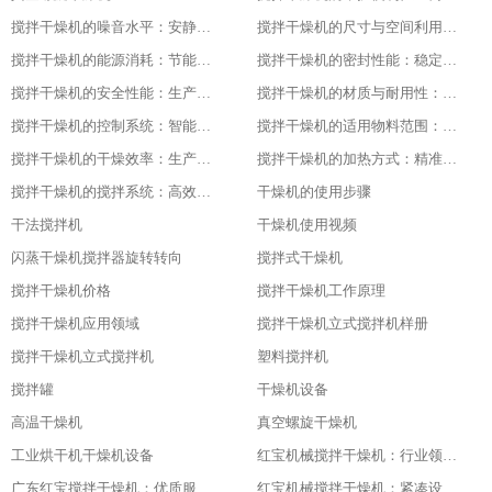
搅拌干燥机的噪音水平：安静的工作环境
搅拌干燥机的尺寸与空间利用：灵活适应不同场地
搅拌干燥机的能源消耗：节能与高效的平衡
搅拌干燥机的密封性能：稳定干燥的关键
搅拌干燥机的安全性能：生产中的首要保障
搅拌干燥机的材质与耐用性：品质的坚实基础
搅拌干燥机的控制系统：智能化的操作体验
搅拌干燥机的适用物料范围：广泛的适应性
搅拌干燥机的干燥效率：生产效益的保障
搅拌干燥机的加热方式：精准控温的关键
搅拌干燥机的搅拌系统：高效混合的核心
干燥机的使用步骤
干法搅拌机
干燥机使用视频
闪蒸干燥机搅拌器旋转转向
搅拌式干燥机
搅拌干燥机价格
搅拌干燥机工作原理
搅拌干燥机应用领域
搅拌干燥机立式搅拌机样册
搅拌干燥机立式搅拌机
塑料搅拌机
搅拌罐
干燥机设备
高温干燥机
真空螺旋干燥机
工业烘干机干燥机设备
红宝机械搅拌干燥机：行业领先，值得信赖
广东红宝搅拌干燥机：优质服务，全程保障
红宝机械搅拌干燥机：紧凑设计，节省空间