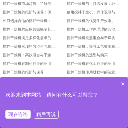
搅拌干燥机市场趋势：了解最新的技术与产品发展
搅拌干燥机与可持续发展：环保与节能的最佳实践
搅拌干燥机的维护与保养：保持设备长期稳定运行的关键
使用搅拌干燥机：操作说明与安全注意事项
如何选择合适的搅拌干燥机：指南与建议
搅拌干燥机的优势生产效率、产品质量与经济效益的结合
搅拌干燥机的应用领域揭示其广泛的使用范围
搅拌干燥机工作原理理解其混合与干燥过程的细节
搅拌干燥机满足多样化需求的强大工具
搅拌干燥机克服混合与干燥挑战的关键
搅拌干燥机实现均匀混合与精确控制的秘诀
搅拌干燥机：提升工艺效率和产量的必备设备
搅拌干燥机：高效混合与干燥的理想选择
搅拌干燥机的选型与购买
搅拌干燥机在制药行业的应用
搅拌干燥机在化工行业的应用
搅拌干燥机的维护与保养
搅拌干燥机使用过程中的注意事项
搅拌干燥机的未来发展趋势
搅拌干燥机的操作与维护
×
搅拌干燥机的原理与构造
搅拌干燥机的种类与特点
欢迎来到本网站，请问有什么可以帮您？
搅拌干燥机：提升生产效率与品质的重要设备
搅拌干燥机的发展趋势与技术革新
搅拌干燥机的调试与维护方法
搅拌干燥机的应用领域与优势分析
现在咨询
稍后再说
搅拌干燥机的选型依据与使用要点
搅拌干燥机的原理与结构：让干燥更高效的设备解析
搅拌干燥机立式揽拌机3吨加热功率多大
搅拌干燥机工作原理
网站首页
产品中心
工程案例
联系我们