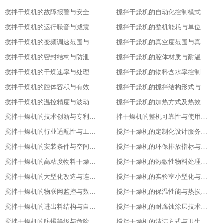
搅拌干燥机的故障报警与安全保护功能
搅拌干燥机的自动化控制模式分类
搅拌干燥机的运行噪音与减震措施
搅拌干燥机的整机能耗与单位能耗标准
搅拌干燥机的变频调速范围与控制精度
搅拌干燥机的真空度范围与真空干燥效果
搅拌干燥机的密封结构与防泄漏等级
搅拌干燥机的腔体材质与耐温耐腐蚀性能
搅拌干燥机的干燥速率与处理量参数
搅拌干燥机的物料含水率控制范围
搅拌干燥机的腔体容积与有效装载率
搅拌干燥机的搅拌结构形式与适配物料
搅拌干燥机的温控精度与波动范围
搅拌干燥机的加热方式及热效率指标
搅拌干燥机的技术创新与专利技术应用
拌干燥机的整机可靠性与使用寿命
搅拌干燥机的行业适配性与工艺调整方案
搅拌干燥机的定制化设计服务范围
搅拌干燥机的安装条件与空间布局要求
搅拌干燥机的环保排放指标与净化措施
搅拌干燥机的高粘度物料干燥适配设计
搅拌干燥机的热敏性物料处理工艺优化
搅拌干燥机的大型化改造与连续生产能力
搅拌干燥机的实验室小型化与参数复刻性
搅拌干燥机的物联网监控与数据追溯能力
搅拌干燥机的保温性能与热损失率
搅拌干燥机的进出料结构与自动化适配
搅拌干燥机的耐腐蚀涂层技术与应用场景
搅拌干燥机的防爆等级与危险环境适配性
搅拌干燥机的清洁方式与卫生残留标准