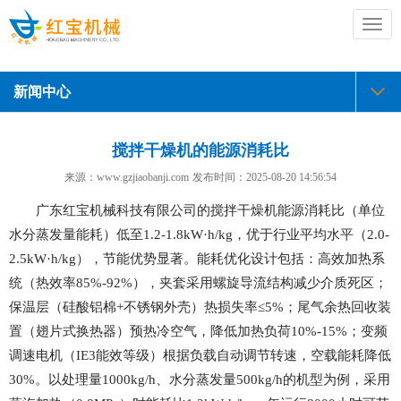
切
换
导
航
新闻中心
搅拌干燥机的能源消耗比
来源：www.gzjiaobanji.com
发布时间：
2025-08-20 14:56:54
广东红宝机械科技有限公司的搅拌干燥机能源消耗比（单位
水分蒸发量能耗）低至1.2-1.8kW·h/kg，优于行业平均水平（2.0-
2.5kW·h/kg），节能优势显著。能耗优化设计包括：高效加热系
统（热效率85%-92%），夹套采用螺旋导流结构减少介质死区；
保温层（硅酸铝棉+不锈钢外壳）热损失率≤5%；尾气余热回收装
置（翅片式换热器）预热冷空气，降低加热负荷10%-15%；变频
调速电机（IE3能效等级）根据负载自动调节转速，空载能耗降低
30%。以处理量1000kg/h、水分蒸发量500kg/h的机型为例，采用