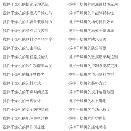
搅拌干燥机的快速冷却系统
搅拌干燥机的耐腐蚀材质应用
搅拌干燥机的多模式干燥功能
搅拌干燥机的节能降耗特性
搅拌干燥机的大容量装载能力
搅拌干燥机的均匀搅拌效果
搅拌干燥机的精准温度控制
搅拌干燥机的高效干燥速率
搅拌干燥机的物料混合均匀度
搅拌干燥机的防水等级
搅拌干燥机的防尘等级
搅拌干燥机的防爆等级
搅拌干燥机的远程监控能力
搅拌干燥机的数据记录与追溯功能
搅拌干燥机的软件功能丰富度
搅拌干燥机的控制系统稳定性
搅拌干燥机的抗干扰能力
搅拌干燥机的适用物料类型
搅拌干燥机的卸料方式
搅拌干燥机的装料方式
搅拌干燥机的干燥时间范围
搅拌干燥机的搅拌速度范围
搅拌干燥机的外观设计
搅拌干燥机的材质选用
搅拌干燥机的安全防护措施
搅拌干燥机的自动化程度
搅拌干燥机的配件更换难度
搅拌干燥机的维护周期
搅拌干燥机的操作便捷性
搅拌干燥机的能耗标准