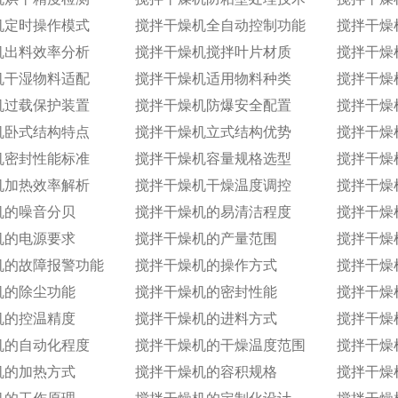
机定时操作模式
搅拌干燥机全自动控制功能
搅拌干燥
机出料效率分析
搅拌干燥机搅拌叶片材质
搅拌干燥
机干湿物料适配
搅拌干燥机适用物料种类
搅拌干燥
机过载保护装置
搅拌干燥机防爆安全配置
搅拌干燥
机卧式结构特点
搅拌干燥机立式结构优势
搅拌干燥
机密封性能标准
搅拌干燥机容量规格选型
搅拌干燥
机加热效率解析
搅拌干燥机干燥温度调控
搅拌干燥
机的噪音分贝
搅拌干燥机的易清洁程度
机的电源要求
搅拌干燥机的产量范围
搅拌干燥
机的故障报警功能
搅拌干燥机的操作方式
搅拌干燥
机的除尘功能
搅拌干燥机的密封性能
搅拌干燥
机的控温精度
搅拌干燥机的进料方式
搅拌干燥
机的自动化程度
搅拌干燥机的干燥温度范围
搅拌干燥
机的加热方式
搅拌干燥机的容积规格
搅拌干燥