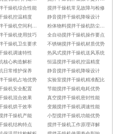
拌干燥机综合性能
搅拌干燥机常见故障与检修
干燥机控温精度
静音搅拌干燥机降噪设计
一体式搅拌干燥机空间利用率
粉体物料搅拌干燥机防尘设计粉体物料搅拌干燥机防尘设计
拌干燥机使用技巧
全自动搅拌干燥机操作要点
拌干燥机卫生要求
不锈钢搅拌干燥机材质优势
干燥机调速特性
热风式搅拌干燥机送风系统
机核心构造解析
恒温搅拌干燥机控温精度
机日常维护保养
静音搅拌干燥机降噪设计
拌干燥机占地优势
实验室搅拌干燥机精准配比
干燥机安全配置
节能搅拌干燥机电耗优势
干燥机混合效果
真空搅拌干燥机密封性能
干燥机烘干效率
变频搅拌干燥机调速性能
搅拌干燥机产能
小型搅拌干燥机功能优势
干燥机结构特点
搅拌干燥机工作原理详解
机保温层结构解析
搅拌干燥机使用寿命影响因素