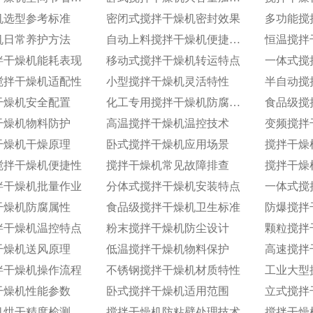
机选型参考标准
密闭式搅拌干燥机密封效果
多功能搅
机日常养护方法
自动上料搅拌干燥机便捷功能
恒温搅拌
拌干燥机能耗表现
移动式搅拌干燥机转运特点
搅拌干燥机适配性
小型搅拌干燥机灵活特性
半自动搅
干燥机安全配置
化工专用搅拌干燥机防腐性能
食品级搅
干燥机物料防护
高温搅拌干燥机温控技术
变频搅拌
干燥机干燥原理
卧式搅拌干燥机应用场景
搅拌干燥
搅拌干燥机便捷性
搅拌干燥机常见故障排查
搅拌干燥
拌干燥机批量作业
分体式搅拌干燥机安装特点
一体式搅
干燥机防腐属性
食品级搅拌干燥机卫生标准
防爆搅拌
拌干燥机温控特点
粉末搅拌干燥机防尘设计
颗粒搅拌
干燥机送风原理
低温搅拌干燥机物料保护
高速搅拌
拌干燥机操作流程
不锈钢搅拌干燥机材质特性
工业大型
干燥机性能参数
卧式搅拌干燥机适用范围
立式搅拌
机烘干精度检测
搅拌干燥机防粘壁处理技术
搅拌干燥