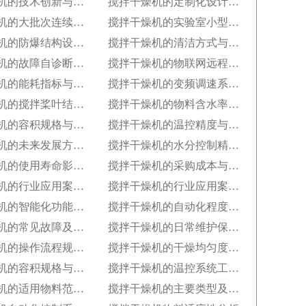
搅拌干燥机的技术创新与专利成果
搅拌干燥机的定制化设计服务范围
搅拌干燥机的大批次连续生产改造
搅拌干燥机的实验室小型化设计要点
搅拌干燥机的防爆结构设计规范
搅拌干燥机的清洁方式与卫生标准
搅拌干燥机的故障自诊断功能解析
搅拌干燥机的物联网远程监控系统搭建
搅拌干燥机的能耗指标与节能改造方案
搅拌干燥机的变频调速系统应用优势
搅拌干燥机的搅拌桨叶结构优化方案
搅拌干燥机的物料含水率控制精度
搅拌干燥机的容积规格与处理量匹配
搅拌干燥机的温控精度与分段控温技术
搅拌干燥机的未来发展方向预测​
搅拌干燥机的水分控制精度优化​
搅拌干燥机的使用寿命影响因素​
搅拌干燥机的采购成本与性价比评估​
搅拌干燥机的行业应用案例（化工行业）​
搅拌干燥机的行业应用案例（食品行业）
搅拌干燥机的智能化功能发展趋势​
搅拌干燥机的自动化程度等级划分​
搅拌干燥机的常见故障及排除方法​
搅拌干燥机的日常维护保养要点​
搅拌干燥机的操作流程规范要求​
搅拌干燥机的干燥均匀度检测方法​
搅拌干燥机的容积规格与生产需求匹配​
搅拌干燥机的温控系统工作机制
搅拌干燥机的适用物料范围详解​
搅拌干燥机的主要类型及分类标准​