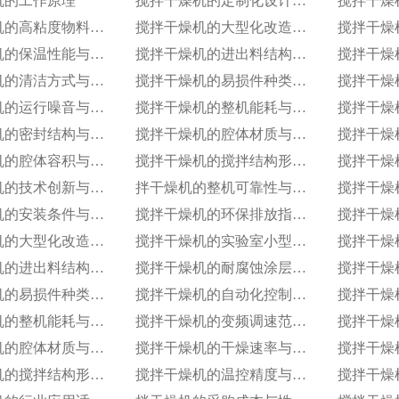
机的工作原理
搅拌干燥机的定制化设计服务范围
搅拌干燥机的高粘度物料干燥适配设计
搅拌干燥机的大型化改造与连续生产能力
搅拌干燥机的保温性能与热损失率
搅拌干燥机的进出料结构与自动化适配
搅拌干燥机的清洁方式与卫生残留标准
搅拌干燥机的易损件种类与更换周期
搅拌干燥机的运行噪音与减震措施
搅拌干燥机的整机能耗与单位能耗标准
搅拌干燥机的密封结构与防泄漏等级
搅拌干燥机的腔体材质与耐温耐腐蚀性能
搅拌干燥机的腔体容积与有效装载率
搅拌干燥机的搅拌结构形式与适配物料
搅拌干燥机的技术创新与专利技术应用
拌干燥机的整机可靠性与使用寿命
搅拌干燥机的安装条件与空间布局要求
搅拌干燥机的环保排放指标与净化措施
搅拌干燥机的大型化改造与连续生产能力
搅拌干燥机的实验室小型化与参数复刻性
搅拌干燥机的进出料结构与自动化适配
搅拌干燥机的耐腐蚀涂层技术与应用场景
搅拌干燥机的易损件种类与更换周期
搅拌干燥机的自动化控制模式分类
搅拌干燥机的整机能耗与单位能耗标准
搅拌干燥机的变频调速范围与控制精度
搅拌干燥机的腔体材质与耐温耐腐蚀性能
搅拌干燥机的干燥速率与处理量参数
搅拌干燥机的搅拌结构形式与适配物料
搅拌干燥机的温控精度与波动范围