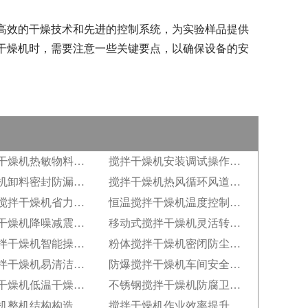
高效的干燥技术和先进的控制系统，为实验样品提供
干燥机时，需要注意一些关键要点，以确保设备的安
低温搅拌干燥机热敏物料保护
搅拌干燥机安装调试操作规范
搅拌干燥机卸料密封防漏结构
搅拌干燥机热风循环风道设计
自动上料搅拌干燥机省力功能
恒温搅拌干燥机温度控制精度
静音搅拌干燥机降噪减震构造
移动式搅拌干燥机灵活转运特点
全自动搅拌干燥机智能操控系统
粉体搅拌干燥机密闭防尘结构
食品级搅拌干燥机易清洁设计
防爆搅拌干燥机车间安全配置
真空搅拌干燥机低温干燥原理
不锈钢搅拌干燥机防腐卫生性能
搅拌干燥机整机结构构造解析
搅拌干燥机作业效率提升技巧