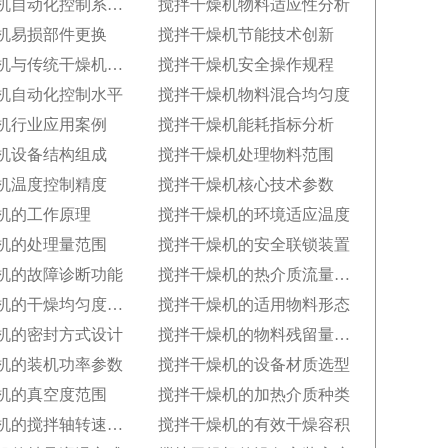
搅拌干燥机自动化控制系统配置
搅拌干燥机物料适应性分析
机易损部件更换
搅拌干燥机节能技术创新
搅拌干燥机与传统干燥机差异
搅拌干燥机安全操作规程
机自动化控制水平
搅拌干燥机物料混合均匀度
机行业应用案例
搅拌干燥机能耗指标分析
机设备结构组成
搅拌干燥机处理物料范围
机温度控制精度
搅拌干燥机核心技术参数
机的工作原理
搅拌干燥机的环境适应温度
机的处理量范围
搅拌干燥机的安全联锁装置
机的故障诊断功能
搅拌干燥机的热介质流量控制
搅拌干燥机的干燥均匀度标准
搅拌干燥机的适用物料形态
机的密封方式设计
搅拌干燥机的物料残留量指标
机的装机功率参数
搅拌干燥机的设备材质选型
机的真空度范围
搅拌干燥机的加热介质种类
搅拌干燥机的搅拌轴转速范围
搅拌干燥机的有效干燥容积