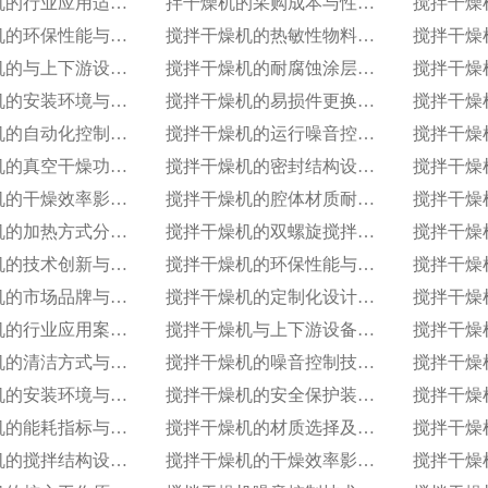
搅拌干燥机的行业应用适配性调整
拌干燥机的采购成本与性价比评估
搅拌干燥机的环保性能与排放标准
搅拌干燥机的热敏性物料干燥工艺优化
搅拌干燥机的与上下游设备兼容适配方案
搅拌干燥机的耐腐蚀涂层技术应用
搅拌干燥机的安装环境与空间要求
搅拌干燥机的易损件更换周期与维护
搅拌干燥机的自动化控制等级划分
搅拌干燥机的运行噪音控制技术
搅拌干燥机的真空干燥功能实现原理
搅拌干燥机的密封结构设计与防泄漏技术
搅拌干燥机的干燥效率影响因素分析
搅拌干燥机的腔体材质耐高温性能指标
搅拌干燥机的加热方式分类及适用场景
搅拌干燥机的双螺旋搅拌结构设计原理
搅拌干燥机的技术创新与专利成果​
搅拌干燥机的环保性能与排放标准​
搅拌干燥机的市场品牌与产品对比​
搅拌干燥机的定制化设计服务范围​
搅拌干燥机的行业应用案例（塑料行业）​
搅拌干燥机与上下游设备的兼容适配​
搅拌干燥机的清洁方式与卫生标准
搅拌干燥机的噪音控制技术应用​
搅拌干燥机的安装环境与空间要求​
搅拌干燥机的安全保护装置配置​
搅拌干燥机的能耗指标与节能设计​
搅拌干燥机的材质选择及耐高温性能​
搅拌干燥机的搅拌结构设计特点​
搅拌干燥机的干燥效率影响因素分析​