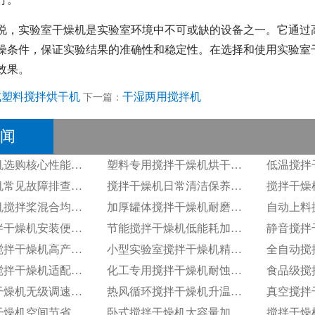
说，实验室干燥机是实验室环境中不可或缺的设备之一。它通过
燥条件，保证实验结果的准确性和稳定性。在选择和使用实验室
效果。
式塑料搅拌烘干机
干湿两用搅拌机
下一篇：
闻
搅拌干燥机选购核心性能参数
塑料专用搅拌干燥机烘干适配性
搅拌干燥机常见故障排查方案
搅拌干燥机日常清洁保养步骤
搅拌干燥机搅拌桨混合均匀度
加厚罐体搅拌干燥机耐磨耐用性
一体式搅拌干燥机安装便捷优势
节能搅拌干燥机低能耗加热组件
大型工业搅拌干燥机高产能表现
小型实验室搅拌干燥机精准控温
颗粒物料搅拌干燥机适配效果
化工专用搅拌干燥机耐蚀机身
变频搅拌干燥机无级调速功能
热风循环搅拌干燥机升温效率
立式搅拌干燥机空间节省特性
卧式搅拌干燥机大容量加工优势