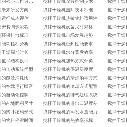
搅拌干燥机的核心工作原理解析​
搅拌干燥机噪音控制技术
机未来研发方向
搅拌干燥机国际技术标准
搅拌干燥
机运行成本评估
搅拌干燥机热敏物料适用性
机安装调试流程
搅拌干燥机设备尺寸规格
搅拌干燥
机环保排放标准
搅拌干燥机市场发展趋势
搅拌干燥
机能耗指标分析
搅拌干燥机密封性能要求
搅拌干燥
机干燥周期时长
搅拌干燥机水分蒸发效率
搅拌干燥
机搅拌结构设计
搅拌干燥机加热方式分类
搅拌干燥
机的传动系统类型
搅拌干燥机的保温层厚度
搅拌干燥
机的能源消耗比
搅拌干燥机的清洗消毒方式
搅拌干燥
机的空载运行噪音
搅拌干燥机的冷却方式配置
搅拌干燥机的自动化控制等级
搅拌干燥机的排气处理系统
搅拌干燥
机的占地面积尺寸
搅拌干燥机的进出口温度差
搅拌干燥
机的桨叶结构形式
搅拌干燥机的蒸发水量能力
搅拌干燥
机的物料停留时间
搅拌干燥机的热效率指标