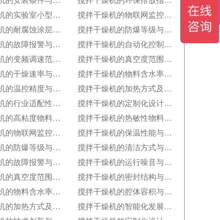
搅拌干燥机的安装条件与空间布局要求
搅拌干燥机的环保排放指标与净化措施
搅拌干燥机的实验室小型化与参数复刻性
搅拌干燥机的物联网监控与数据追溯能力
搅拌干燥机的耐腐蚀涂层技术与应用场景
搅拌干燥机的防爆等级与危险环境适配性
搅拌干燥机的故障报警与安全保护功能
搅拌干燥机的自动化控制模式分类
搅拌干燥机的变频调速范围与控制精度
搅拌干燥机的真空度范围与真空干燥效果
搅拌干燥机的干燥速率与处理量参数
搅拌干燥机的物料含水率控制范围
搅拌干燥机的温控精度与波动范围
搅拌干燥机的加热方式及热效率指标
搅拌干燥机的行业适配性与工艺调整方案
搅拌干燥机的定制化设计服务范围
搅拌干燥机的高粘度物料干燥适配设计
搅拌干燥机的热敏性物料处理工艺优化
搅拌干燥机的物联网监控与数据追溯能力
搅拌干燥机的保温性能与热损失率
搅拌干燥机的防爆等级与危险环境适配性
搅拌干燥机的清洁方式与卫生残留标准
搅拌干燥机的故障报警与安全保护功能
搅拌干燥机的运行噪音与减震措施
搅拌干燥机的真空度范围与真空干燥效果
搅拌干燥机的密封结构与防泄漏等级
搅拌干燥机的物料含水率控制范围
搅拌干燥机的腔体容积与有效装载率
搅拌干燥机的加热方式及热效率指标
搅拌干燥机的智能化发展趋势预测