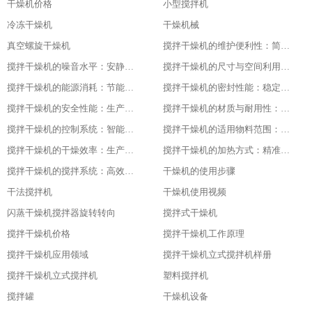
干燥机价格
小型搅拌机
冷冻干燥机
干燥机械
真空螺旋干燥机
搅拌干燥机的维护便利性：简单易操作
搅拌干燥机的噪音水平：安静的工作环境
搅拌干燥机的尺寸与空间利用：灵活适应不同场地
搅拌干燥机的能源消耗：节能与高效的平衡
搅拌干燥机的密封性能：稳定干燥的关键
搅拌干燥机的安全性能：生产中的首要保障
搅拌干燥机的材质与耐用性：品质的坚实基础
搅拌干燥机的控制系统：智能化的操作体验
搅拌干燥机的适用物料范围：广泛的适应性
搅拌干燥机的干燥效率：生产效益的保障
搅拌干燥机的加热方式：精准控温的关键
搅拌干燥机的搅拌系统：高效混合的核心
干燥机的使用步骤
干法搅拌机
干燥机使用视频
闪蒸干燥机搅拌器旋转转向
搅拌式干燥机
搅拌干燥机价格
搅拌干燥机工作原理
搅拌干燥机应用领域
搅拌干燥机立式搅拌机样册
搅拌干燥机立式搅拌机
塑料搅拌机
搅拌罐
干燥机设备