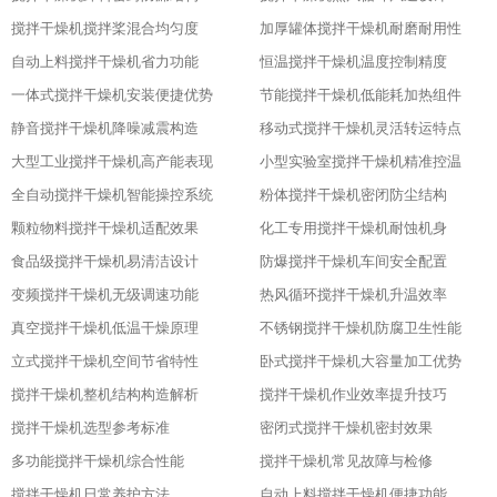
搅拌干燥机搅拌桨混合均匀度
加厚罐体搅拌干燥机耐磨耐用性
自动上料搅拌干燥机省力功能
恒温搅拌干燥机温度控制精度
一体式搅拌干燥机安装便捷优势
节能搅拌干燥机低能耗加热组件
静音搅拌干燥机降噪减震构造
移动式搅拌干燥机灵活转运特点
大型工业搅拌干燥机高产能表现
小型实验室搅拌干燥机精准控温
全自动搅拌干燥机智能操控系统
粉体搅拌干燥机密闭防尘结构
颗粒物料搅拌干燥机适配效果
化工专用搅拌干燥机耐蚀机身
食品级搅拌干燥机易清洁设计
防爆搅拌干燥机车间安全配置
变频搅拌干燥机无级调速功能
热风循环搅拌干燥机升温效率
真空搅拌干燥机低温干燥原理
不锈钢搅拌干燥机防腐卫生性能
立式搅拌干燥机空间节省特性
卧式搅拌干燥机大容量加工优势
搅拌干燥机整机结构构造解析
搅拌干燥机作业效率提升技巧
搅拌干燥机选型参考标准
密闭式搅拌干燥机密封效果
多功能搅拌干燥机综合性能
搅拌干燥机常见故障与检修
搅拌干燥机日常养护方法
自动上料搅拌干燥机便捷功能