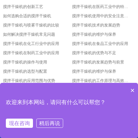
搅拌干燥机的创新工艺
搅拌干燥机在医药工业中的特殊应用
如何选购合适的搅拌干燥机
搅拌干燥机使用中的安全注意事项
搅拌干燥机与喷雾干燥机的比较
搅拌干燥机技术的发展趋势
如何解决搅拌干燥机常见问题
搅拌干燥机的维护与保养
搅拌干燥机在化工行业中的应用
搅拌干燥机在食品工业中的应用
搅拌干燥机在制药工业中的应用
搅拌干燥机的优势与不足
搅拌干燥机的操作与使用
搅拌干燥机的发展趋势与前景
搅拌干燥机的选型与配置
搅拌干燥机的维护与保养
搅拌干燥机的应用范围与优势
搅拌干燥机的工作原理与高效节能的证明
×
搅拌干燥机：环保高效的未来工业之星
搅拌干燥机的创新设计：环保与高效的基石
提高搅拌干燥机效率的策略
搅拌干燥机：环保与高效并肩
欢迎来到本网站，请问有什么可以帮您？
搅拌干燥机：环保与高效的完美结合
搅拌干燥机：一机解决多种干燥问题
如何通过搅拌干燥机提高生产效率
搅拌干燥机：工业生产中的瑞士军刀
现在咨询
稍后再说
搅拌干燥机：适应各种生产需求的利器
搅拌干燥机：环保与高效的完美结合
网站首页
产品中心
工程案例
联系我们
了解搅拌干燥机的工作原理
搅拌干燥机的维护和保养