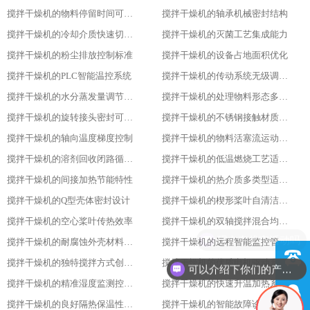
搅拌干燥机的物料停留时间可调性
搅拌干燥机的轴承机械密封结构
搅拌干燥机的冷却介质快速切换设计
搅拌干燥机的灭菌工艺集成能力
搅拌干燥机的粉尘排放控制标准
搅拌干燥机的设备占地面积优化
搅拌干燥机的PLC智能温控系统
搅拌干燥机的传动系统无级调速功能
搅拌干燥机的水分蒸发量调节能力
搅拌干燥机的处理物料形态多样性
搅拌干燥机的旋转接头密封可靠性
搅拌干燥机的不锈钢接触材质防腐性
搅拌干燥机的轴向温度梯度控制
搅拌干燥机的物料活塞流运动特性
搅拌干燥机的溶剂回收闭路循环系统
搅拌干燥机的低温燃烧工艺适用性
搅拌干燥机的间接加热节能特性
搅拌干燥机的热介质多类型适配性
搅拌干燥机的Q型壳体密封设计
搅拌干燥机的楔形桨叶自清洁功能
搅拌干燥机的空心桨叶传热效率
搅拌干燥机的双轴搅拌混合均匀性
搅拌干燥机的耐腐蚀外壳材料选用
搅拌干燥机的远程智能监控管理能力
搅拌干燥机的独特搅拌方式创新设计
搅拌干燥机的优质电机驱动系统稳定性
可以介绍下你们的产品么
搅拌干燥机的精准湿度监测控制功能
搅拌干燥机的快速升温加热系统优势
搅拌干燥机的良好隔热保温性能特点
搅拌干燥机的智能故障诊断报警系统