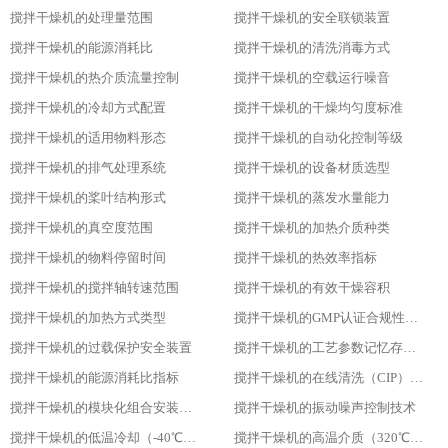
搅拌干燥机的处理量范围
搅拌干燥机的安全联锁装置
搅拌干燥机的能源消耗比
搅拌干燥机的清洗消毒方式
搅拌干燥机的热介质流量控制
搅拌干燥机的空载运行噪音
搅拌干燥机的冷却方式配置
搅拌干燥机的干燥均匀度标准
搅拌干燥机的适用物料形态
搅拌干燥机的自动化控制等级
搅拌干燥机的排气处理系统
搅拌干燥机的设备材质选型
搅拌干燥机的桨叶结构形式
搅拌干燥机的蒸发水量能力
搅拌干燥机的真空度范围
搅拌干燥机的加热介质种类
搅拌干燥机的物料停留时间
搅拌干燥机的热效率指标
搅拌干燥机的搅拌轴转速范围
搅拌干燥机的有效干燥容积
搅拌干燥机的加热方式类型
搅拌干燥机的GMP认证合规性设计
搅拌干燥机的过载保护安全装置
搅拌干燥机的工艺参数记忆存储功能
搅拌干燥机的能源消耗比指标
搅拌干燥机的在线清洗（CIP）功能
搅拌干燥机的模块化组合安装方式
搅拌干燥机的振动噪声控制技术
搅拌干燥机的低温冷却（-40℃）适用性
搅拌干燥机的高温介质（320℃）耐受性