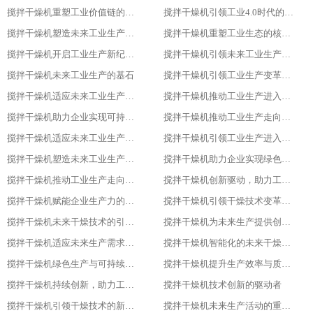
搅拌干燥机重塑工业价值链的重要一环
搅拌干燥机引领工业4.0时代的核心设备
搅拌干燥机塑造未来工业生产新格局的重要工具
搅拌干燥机重塑工业生态的核心力量
搅拌干燥机开启工业生产新纪元的关键
搅拌干燥机引领未来工业生产的先锋
搅拌干燥机未来工业生产的基石
搅拌干燥机引领工业生产变革的重要力量
搅拌干燥机适应未来工业生产需求的必备设备
搅拌干燥机推动工业生产进入高效、绿色、智能新时代
搅拌干燥机助力企业实现可持续发展目标
搅拌干燥机推动工业生产走向智能化、绿色化、高效化
搅拌干燥机适应未来工业生产需求的创新设备
搅拌干燥机引领工业生产进入新时代
搅拌干燥机塑造未来工业生产的新格局
搅拌干燥机助力企业实现绿色、智能、高效生产
搅拌干燥机推动工业生产走向智能化与可持续发展的关键
搅拌干燥机创新驱动，助力工业生产绿色转型
搅拌干燥机赋能企业生产力的关键设备
搅拌干燥机引领干燥技术变革的先锋
搅拌干燥机未来干燥技术的引领者
搅拌干燥机为未来生产提供创新解决方案
搅拌干燥机适应未来生产需求的关键设备
搅拌干燥机智能化的未来干燥解决方案
搅拌干燥机绿色生产与可持续发展的助力者
搅拌干燥机提升生产效率与质量的关键设备
搅拌干燥机持续创新，助力工业4.0
搅拌干燥机技术创新的驱动者
搅拌干燥机引领干燥技术的新潮流
搅拌干燥机未来生产活动的重要伙伴