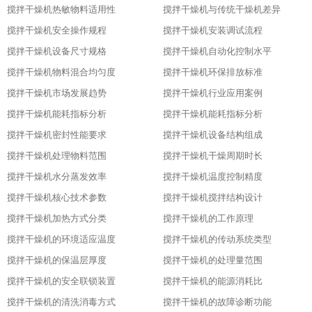
搅拌干燥机热敏物料适用性
搅拌干燥机与传统干燥机差异
搅拌干燥机安全操作规程
搅拌干燥机安装调试流程
搅拌干燥机设备尺寸规格
搅拌干燥机自动化控制水平
搅拌干燥机物料混合均匀度
搅拌干燥机环保排放标准
搅拌干燥机市场发展趋势
搅拌干燥机行业应用案例
搅拌干燥机能耗指标分析
搅拌干燥机能耗指标分析
搅拌干燥机密封性能要求
搅拌干燥机设备结构组成
搅拌干燥机处理物料范围
搅拌干燥机干燥周期时长
搅拌干燥机水分蒸发效率
搅拌干燥机温度控制精度
搅拌干燥机核心技术参数
搅拌干燥机搅拌结构设计
搅拌干燥机加热方式分类
搅拌干燥机的工作原理
搅拌干燥机的环境适应温度
搅拌干燥机的传动系统类型
搅拌干燥机的保温层厚度
搅拌干燥机的处理量范围
搅拌干燥机的安全联锁装置
搅拌干燥机的能源消耗比
搅拌干燥机的清洗消毒方式
搅拌干燥机的故障诊断功能