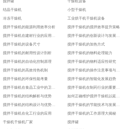
搅拌罐
干燥机设备
结晶干燥机
小型干燥机
冷冻干燥机
工业烘干机干燥机设备
搅拌干燥机的能源利用效率分析
搅拌干燥机的搅拌效率提升策略
搅拌干燥机在建材行业的应用特点
搅拌干燥机的创新设计与发展历程
搅拌干燥机的设备尺寸
搅拌干燥机的加热方式
搅拌干燥机的耐用性设计剖析
搅拌干燥机的物料处理能力
搅拌干燥机的自动化控制原理
搅拌干燥机的物料适应性研究
搅拌干燥机的高效传热机制
搅拌干燥机的操作注意事项与安全保障
搅拌干燥机的环保性能考量
搅拌干燥机的智能化发展趋势
搅拌干燥机在食品工业中的卫生设计
搅拌干燥机在制药行业的重要应用
搅拌干燥机的结构解析与优势
如何正确维护搅拌干燥机以延长其使用寿命
搅拌干燥机的结构设计与优势分析
搅拌干燥机的节能技术与发展趋势
搅拌干燥机在化工行业的应用
搅拌干燥机的工作原理大揭秘
干燥机干燥机厂家
搅拌罐