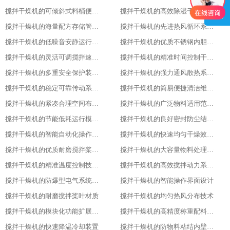
搅拌干燥机的可倾斜式料桶便利设计亮点
搅拌干燥机的高效除湿干燥技术应用
搅拌干燥机的海量配方存储管理能力
搅拌干燥机的先进热风循环系统设计
搅拌干燥机的低噪音安静运行表现特色
搅拌干燥机的优质不锈钢内胆材质优势
搅拌干燥机的灵活可调搅拌速度功能
搅拌干燥机的精准时间控制干燥策略
搅拌干燥机的多重安全保护装置配置
搅拌干燥机的强力通风散热系统功能
搅拌干燥机的稳定可靠传动系统性能
搅拌干燥机的简易便捷清洁维护方式
搅拌干燥机的紧凑合理空间布局设计
搅拌干燥机的广泛物料适用范围表现
搅拌干燥机的节能低耗运行模式特点
搅拌干燥机的良好密封防尘结构设计
搅拌干燥机的智能自动化操作流程设计
搅拌干燥机的快速均匀干燥效果呈现
搅拌干燥机的优质耐磨搅拌桨叶材质
搅拌干燥机的大容量物料处理能力优势
搅拌干燥机的精准温度控制技术亮点
搅拌干燥机的高效搅拌动力系统特性
搅拌干燥机的防爆型电气系统配置
搅拌干燥机的智能操作界面设计
搅拌干燥机的耐磨搅拌桨叶材质
搅拌干燥机的均匀热风分布技术
搅拌干燥机的模块化功能扩展设计
搅拌干燥机的高精度称重配料系统
搅拌干燥机的快速降温冷却装置
搅拌干燥机的防物料粘结内壁处理