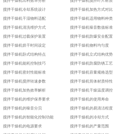
搅拌干燥机出料效率分析
搅拌干燥机搅拌叶片材质
搅拌干燥机冷却系统设计
搅拌干燥机加热方式对比
搅拌干燥机干湿物料适配
搅拌干燥机适用物料种类
搅拌干燥机清洗维护方式
搅拌干燥机噪音数值标准
搅拌干燥机过载保护装置
搅拌干燥机防爆安全配置
搅拌干燥机烘干时间设定
搅拌干燥机物料均匀度
搅拌干燥机卧式结构特点
搅拌干燥机立式结构优势
搅拌干燥机能耗控制技巧
搅拌干燥机防腐防锈工艺
搅拌干燥机密封性能标准
搅拌干燥机容量规格选型
搅拌干燥机搅拌转速参数
搅拌干燥机筒体材质特性
搅拌干燥机加热效率解析
搅拌干燥机干燥温度调控
搅拌干燥机的维护保养要求
搅拌干燥机的使用寿命
搅拌干燥机的噪音分贝
搅拌干燥机的易清洁程度
搅拌干燥机的智能化控制功能
搅拌干燥机的冷却方式
搅拌干燥机的电源要求
搅拌干燥机的产量范围