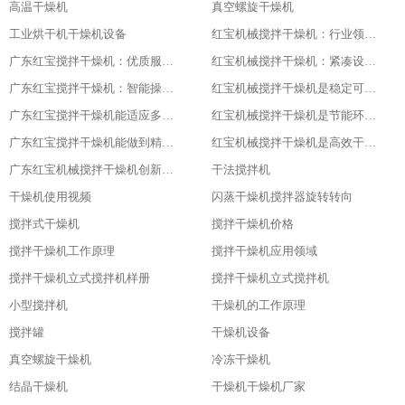
高温干燥机
真空螺旋干燥机
工业烘干机干燥机设备
红宝机械搅拌干燥机：行业领先，值得信赖
广东红宝搅拌干燥机：优质服务，全程保障
红宝机械搅拌干燥机：紧凑设计，节省空间
广东红宝搅拌干燥机：智能操作，便捷高效
红宝机械搅拌干燥机是稳定可靠的伙伴
广东红宝搅拌干燥机能适应多种物料
红宝机械搅拌干燥机是节能环保新选择
广东红宝搅拌干燥机能做到精准控制，卓越品质
红宝机械搅拌干燥机是高效干燥的利器
广东红宝机械搅拌干燥机创新引领未来
干法搅拌机
干燥机使用视频
闪蒸干燥机搅拌器旋转转向
搅拌式干燥机
搅拌干燥机价格
搅拌干燥机工作原理
搅拌干燥机应用领域
搅拌干燥机立式搅拌机样册
搅拌干燥机立式搅拌机
小型搅拌机
干燥机的工作原理
搅拌罐
干燥机设备
真空螺旋干燥机
冷冻干燥机
结晶干燥机
干燥机干燥机厂家