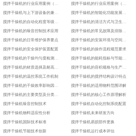
搅拌干燥机的行业应用案例（食品行业）
搅拌干燥机的行业应用案例（塑料行业）​
搅拌干燥机与上下游设备的兼容适配​
搅拌干燥机的智能化功能发展趋势​
搅拌干燥机的自动化程度等级划分​
搅拌干燥机的清洁方式与卫生标准
搅拌干燥机的噪音控制技术应用​
搅拌干燥机的常见故障及排除方法​
搅拌干燥机的日常维护保养要点​
搅拌干燥机的安装环境与空间要求​
搅拌干燥机的安全保护装置配置​
搅拌干燥机的操作流程规范要求​
搅拌干燥机的干燥均匀度检测方法​
搅拌干燥机的能耗指标与节能设计​
搅拌干燥机的材质选择及耐高温性能​
搅拌干燥机的容积规格与生产需求匹配​
搅拌干燥机的温控系统工作机制
搅拌干燥机的搅拌结构设计特点​
搅拌干燥机的干燥效率影响因素分析​
搅拌干燥机的适用物料范围详解​
搅拌干燥机的主要类型及分类标准​
搅拌干燥机的核心工作原理解析​
搅拌干燥机噪音控制技术
搅拌干燥机自动化控制系统配置
搅拌干燥机物料适应性分析
搅拌干燥机未来研发方向
搅拌干燥机国际技术标准
搅拌干燥机易损部件更换
搅拌干燥机节能技术创新
搅拌干燥机运行成本评估