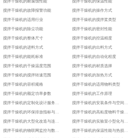
搅拌干燥机的耐腐蚀性能
搅拌干燥机的保温性能
搅拌干燥机的故障报警功能
搅拌干燥机的操作方式
搅拌干燥机的适用行业
搅拌干燥机的搅拌桨类型
搅拌干燥机的除尘功能
搅拌干燥机的密封性能
搅拌干燥机的整体尺寸
搅拌干燥机的控温精度
搅拌干燥机的进料方式
搅拌干燥机的出料方式
搅拌干燥机的能耗标准
搅拌干燥机的自动化程度
搅拌干燥机的干燥温度范围
搅拌干燥机的材质选择
搅拌干燥机的搅拌转速范围
搅拌干燥机的加热方式
搅拌干燥机的容积规格
搅拌干燥机的适用物料类型
搅拌干燥机的额定功率参数
搅拌干燥机的工作原理
搅拌干燥机的定制化设计服务范围
搅拌干燥机的安装条件与空间布局要求
搅拌干燥机的环保排放指标与净化措施
搅拌干燥机的高粘度物料干燥适配设计
搅拌干燥机的大型化改造与连续生产能力
搅拌干燥机的实验室小型化与参数复刻性
搅拌干燥机的物联网监控与数据追溯能力
搅拌干燥机的保温性能与热损失率