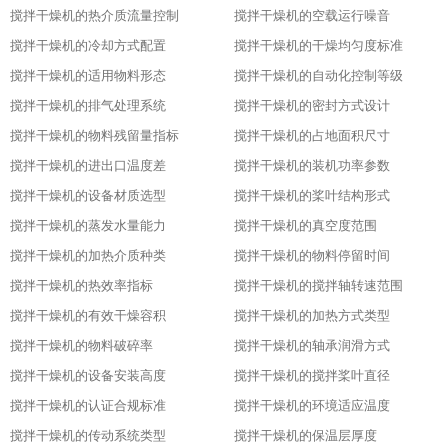
搅拌干燥机的热介质流量控制
搅拌干燥机的空载运行噪音
搅拌干燥机的冷却方式配置
搅拌干燥机的干燥均匀度标准
搅拌干燥机的适用物料形态
搅拌干燥机的自动化控制等级
搅拌干燥机的排气处理系统
搅拌干燥机的密封方式设计
搅拌干燥机的物料残留量指标
搅拌干燥机的占地面积尺寸
搅拌干燥机的进出口温度差
搅拌干燥机的装机功率参数
搅拌干燥机的设备材质选型
搅拌干燥机的桨叶结构形式
搅拌干燥机的蒸发水量能力
搅拌干燥机的真空度范围
搅拌干燥机的加热介质种类
搅拌干燥机的物料停留时间
搅拌干燥机的热效率指标
搅拌干燥机的搅拌轴转速范围
搅拌干燥机的有效干燥容积
搅拌干燥机的加热方式类型
搅拌干燥机的物料破碎率
搅拌干燥机的轴承润滑方式
搅拌干燥机的设备安装高度
搅拌干燥机的搅拌桨叶直径
搅拌干燥机的认证合规标准
搅拌干燥机的环境适应温度
搅拌干燥机的传动系统类型
搅拌干燥机的保温层厚度