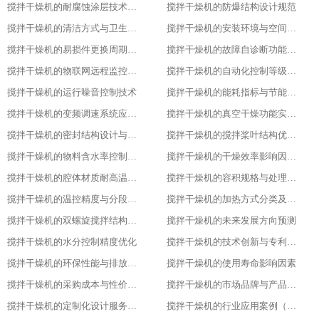
搅拌干燥机的耐腐蚀涂层技术应用
搅拌干燥机的防爆结构设计规范
搅拌干燥机的清洁方式与卫生标准
搅拌干燥机的安装环境与空间要求
搅拌干燥机的易损件更换周期与维护
搅拌干燥机的故障自诊断功能解析
搅拌干燥机的物联网远程监控系统搭建
搅拌干燥机的自动化控制等级划分
搅拌干燥机的运行噪音控制技术
搅拌干燥机的能耗指标与节能改造方案
搅拌干燥机的变频调速系统应用优势
搅拌干燥机的真空干燥功能实现原理
搅拌干燥机的密封结构设计与防泄漏技术
搅拌干燥机的搅拌桨叶结构优化方案
搅拌干燥机的物料含水率控制精度
搅拌干燥机的干燥效率影响因素分析
搅拌干燥机的腔体材质耐高温性能指标
搅拌干燥机的容积规格与处理量匹配
搅拌干燥机的温控精度与分段控温技术
搅拌干燥机的加热方式分类及适用场景
搅拌干燥机的双螺旋搅拌结构设计原理
搅拌干燥机的未来发展方向预测​
搅拌干燥机的水分控制精度优化​
搅拌干燥机的技术创新与专利成果​
搅拌干燥机的环保性能与排放标准​
搅拌干燥机的使用寿命影响因素​
搅拌干燥机的采购成本与性价比评估​
搅拌干燥机的市场品牌与产品对比​
搅拌干燥机的定制化设计服务范围​
搅拌干燥机的行业应用案例（化工行业）​