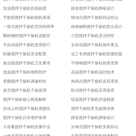
恒温搅拌干燥机控温精度
静音搅拌干燥机降噪设计
节能型搅拌干燥机能耗表现
移动式搅拌干燥机转运特点
一体式搅拌干燥机空间利用率
粉体物料搅拌干燥机防尘设计粉体物料搅拌干燥机防尘设计
颗粒物料搅拌干燥机适配性
小型搅拌干燥机灵活特性
半自动搅拌干燥机使用技巧
全自动搅拌干燥机操作要点
防爆搅拌干燥机安全配置
化工专用搅拌干燥机防腐性能
食品级搅拌干燥机卫生要求
不锈钢搅拌干燥机材质优势
低温搅拌干燥机物料防护
高温搅拌干燥机温控技术
变频搅拌干燥机调速特性
热风式搅拌干燥机送风系统
真空搅拌干燥机干燥原理
卧式搅拌干燥机应用场景
搅拌干燥机核心构造解析
恒温搅拌干燥机控温精度
自动上料搅拌干燥机便捷性
搅拌干燥机常见故障排查
搅拌干燥机日常维护保养
静音搅拌干燥机降噪设计
大容量搅拌干燥机批量作业
分体式搅拌干燥机安装特点
一体式搅拌干燥机占地优势
实验室搅拌干燥机精准配比