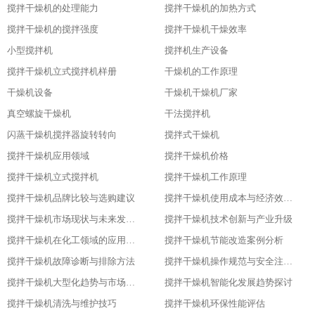
搅拌干燥机的处理能力
搅拌干燥机的加热方式
搅拌干燥机的搅拌强度
搅拌干燥机干燥效率
小型搅拌机
搅拌机生产设备
搅拌干燥机立式搅拌机样册
干燥机的工作原理
干燥机设备
干燥机干燥机厂家
真空螺旋干燥机
干法搅拌机
闪蒸干燥机搅拌器旋转转向
搅拌式干燥机
搅拌干燥机应用领域
搅拌干燥机价格
搅拌干燥机立式搅拌机
搅拌干燥机工作原理
搅拌干燥机品牌比较与选购建议
搅拌干燥机使用成本与经济效益分析
搅拌干燥机市场现状与未来发展趋势
搅拌干燥机技术创新与产业升级
搅拌干燥机在化工领域的应用实践
搅拌干燥机节能改造案例分析
搅拌干燥机故障诊断与排除方法
搅拌干燥机操作规范与安全注意事项
搅拌干燥机大型化趋势与市场应用
搅拌干燥机智能化发展趋势探讨
搅拌干燥机清洗与维护技巧
搅拌干燥机环保性能评估