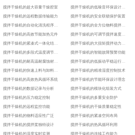
搅拌干燥机的超大容量干燥腔室
搅拌干燥机的低噪音环保设计理念
搅拌干燥机的远程数据传输能力
搅拌干燥机的安全联锁保护装置
搅拌干燥机的自动化清洗程序设置
搅拌干燥机的全方位物料搅拌效果
搅拌干燥机的高效节能加热元件
搅拌干燥机的可调节搅拌速度功能
搅拌干燥机的紧凑式一体化结构布局
搅拌干燥机的大扭矩搅拌动力输出
搅拌干燥机的多段式温度调节模式
搅拌干燥机的智能故障预警功能
搅拌干燥机的耐高温耐腐蚀材质选用
搅拌干燥机的低振动平稳运行特性
搅拌干燥机的快速上料与卸料设计
搅拌干燥机的精准湿度控制技术
搅拌干燥机的高效热风循环系统
搅拌干燥机的节能环保设计理念
搅拌干燥机的数据记录与分析
搅拌干燥机的模块化组装方式
搅拌干燥机的压力稳定控制
搅拌干燥机的多重安全防护
搅拌干燥机的远程监控功能
搅拌干燥机的干燥质量稳定性
搅拌干燥机的物料适应性广泛
搅拌干燥机的紧凑空间布局
搅拌干燥机的搅拌桨独特设计
搅拌干燥机的热风循环利用
搅拌干燥机的湿度实时监测
搅拌干燥机的连续工作能力