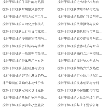
搅拌干燥机的保温性能与热损失率
搅拌干燥机的进出料结构与自动化适配
搅拌干燥机的耐腐蚀涂层技术与应用场景
搅拌干燥机的防爆等级与危险环境适配性
搅拌干燥机的清洁方式与卫生残留标准
搅拌干燥机的易损件种类与更换周期
搅拌干燥机的自动化控制模式分类
搅拌干燥机的故障报警与安全保护功能
搅拌干燥机的运行噪音与减震措施
搅拌干燥机的整机能耗与单位能耗标准
搅拌干燥机的变频调速范围与控制精度
搅拌干燥机的真空度范围与真空干燥效果
搅拌干燥机的密封结构与防泄漏等级
搅拌干燥机的腔体材质与耐温耐腐蚀性能
搅拌干燥机的干燥速率与处理量参数
搅拌干燥机的物料含水率控制范围
搅拌干燥机的腔体容积与有效装载率
搅拌干燥机的搅拌结构形式与适配物料
搅拌干燥机的温控精度与波动范围
搅拌干燥机的加热方式及热效率指标
搅拌干燥机的智能化发展趋势预测
搅拌干燥机的行业应用适配性调整
拌干燥机的采购成本与性价比评估
搅拌干燥机的技术创新与专利成果
搅拌干燥机的定制化设计服务范围
搅拌干燥机的环保性能与排放标准
搅拌干燥机的热敏性物料干燥工艺优化
搅拌干燥机的大批次连续生产改造
搅拌干燥机的实验室小型化设计要点
搅拌干燥机的与上下游设备兼容适配方案