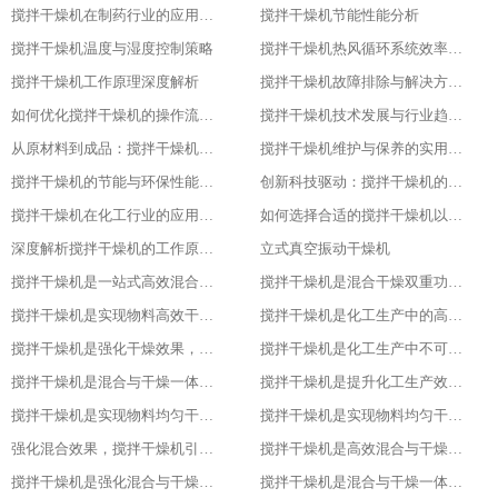
搅拌干燥机在制药行业的应用与优化
搅拌干燥机节能性能分析
搅拌干燥机温度与湿度控制策略
搅拌干燥机热风循环系统效率研究
搅拌干燥机工作原理深度解析
搅拌干燥机故障排除与解决方案大全
如何优化搅拌干燥机的操作流程以提升产品质量
搅拌干燥机技术发展与行业趋势分析
从原材料到成品：搅拌干燥机在食品行业的全流程应用
搅拌干燥机维护与保养的实用指南
搅拌干燥机的节能与环保性能探究
创新科技驱动：搅拌干燥机的智能化升级
搅拌干燥机在化工行业的应用实例
如何选择合适的搅拌干燥机以提高生产效率
深度解析搅拌干燥机的工作原理与应用
立式真空振动干燥机
搅拌干燥机是一站式高效混合与干燥解决方案
搅拌干燥机是混合干燥双重功效，化工生产新助力，提升产品质量
搅拌干燥机是实现物料高效干燥的创新之选，提升产品质量
搅拌干燥机是化工生产中的高效混合与干燥专家，提升产品质量
搅拌干燥机是强化干燥效果，提升产品质量的关键
搅拌干燥机是化工生产中不可或缺的高效工具
搅拌干燥机是混合与干燥一体化的创新解决方案
搅拌干燥机是提升化工生产效率的得力助手
搅拌干燥机是实现物料均匀干燥的专业设备
搅拌干燥机是实现物料均匀干燥的专业设备
强化混合效果，搅拌干燥机引领化工新潮流
搅拌干燥机是高效混合与干燥新标杆
搅拌干燥机是强化混合与干燥效果的理想设备
搅拌干燥机是混合与干燥一体化的高效利器