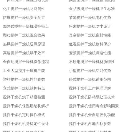
化工搅拌干燥机防腐属性
食品级搅拌干燥机卫生标准
防爆搅拌干燥机安全配置
节能搅拌干燥机电耗优势
加热式搅拌干燥机温控特点
粉末搅拌干燥机防尘设计
颗粒搅拌干燥机混合效果
真空搅拌干燥机密封性能
热风搅拌干燥机送风原理
低温搅拌干燥机物料保护
高速搅拌干燥机烘干效率
变频搅拌干燥机调速性能
全自动搅拌干燥机操作流程
不锈钢搅拌干燥机材质特性
工业大型搅拌干燥机产能
小型搅拌干燥机功能优势
塑料搅拌干燥机性能参数
卧式搅拌干燥机适用范围
立式搅拌干燥机结构特点
搅拌干燥机工作原理详解
搅拌干燥机烘干精度检测
搅拌干燥机防粘壁处理技术
搅拌干燥机保温层结构解析
搅拌干燥机使用寿命影响因素
搅拌干燥机定时操作模式
搅拌干燥机全自动控制功能
搅拌干燥机机身稳定性设计
搅拌干燥机占地面积参数