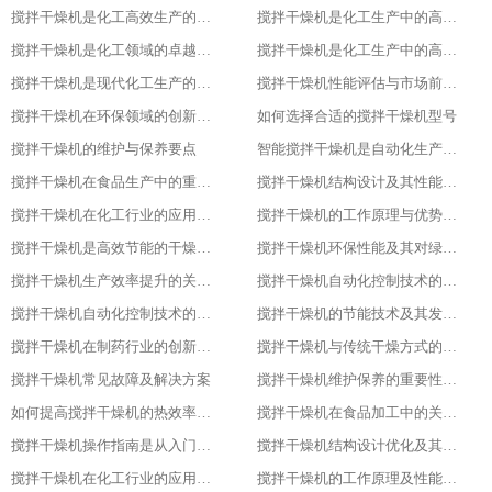
搅拌干燥机是化工高效生产的得力助手
搅拌干燥机是化工生产中的高效干燥与混合专家
搅拌干燥机是化工领域的卓越干燥利器
搅拌干燥机是化工生产中的高效利器
搅拌干燥机是现代化工生产的得力助手
搅拌干燥机性能评估与市场前景分析
搅拌干燥机在环保领域的创新应用
如何选择合适的搅拌干燥机型号
搅拌干燥机的维护与保养要点
智能搅拌干燥机是自动化生产的新趋势
搅拌干燥机在食品生产中的重要作用
搅拌干燥机结构设计及其性能优化
搅拌干燥机在化工行业的应用实践
搅拌干燥机的工作原理与优势分析
搅拌干燥机是高效节能的干燥新选择
搅拌干燥机环保性能及其对绿色生产的意义
搅拌干燥机生产效率提升的关键因素
搅拌干燥机自动化控制技术的探索与实践
搅拌干燥机自动化控制技术的探索与实践
搅拌干燥机的节能技术及其发展趋势
搅拌干燥机在制药行业的创新应用
搅拌干燥机与传统干燥方式的比较与优势分析
搅拌干燥机常见故障及解决方案
搅拌干燥机维护保养的重要性及实施方法
如何提高搅拌干燥机的热效率与干燥效果
搅拌干燥机在食品加工中的关键作用
搅拌干燥机操作指南是从入门到精通
搅拌干燥机结构设计优化及其影响研究
搅拌干燥机在化工行业的应用及优势分析
搅拌干燥机的工作原理及性能特点详解