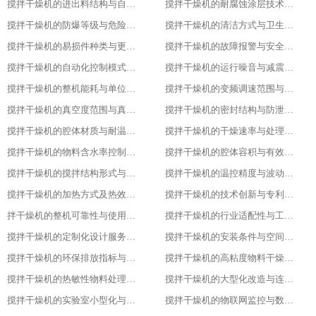
搅拌干燥机的进出料结构与自动化适配
搅拌干燥机的耐腐蚀涂层技术与应用场景
搅拌干燥机的防爆等级与危险环境适配性
搅拌干燥机的清洁方式与卫生残留标准
搅拌干燥机的易损件种类与更换周期
搅拌干燥机的故障报警与安全保护功能
搅拌干燥机的自动化控制模式分类
搅拌干燥机的运行噪音与减震措施
搅拌干燥机的整机能耗与单位能耗标准
搅拌干燥机的变频调速范围与控制精度
搅拌干燥机的真空度范围与真空干燥效果
搅拌干燥机的密封结构与防泄漏等级
搅拌干燥机的腔体材质与耐温耐腐蚀性能
搅拌干燥机的干燥速率与处理量参数
搅拌干燥机的物料含水率控制范围
搅拌干燥机的腔体容积与有效装载率
搅拌干燥机的搅拌结构形式与适配物料
搅拌干燥机的温控精度与波动范围
搅拌干燥机的加热方式及热效率指标
搅拌干燥机的技术创新与专利技术应用
拌干燥机的整机可靠性与使用寿命
搅拌干燥机的行业适配性与工艺调整方案
搅拌干燥机的定制化设计服务范围
搅拌干燥机的安装条件与空间布局要求
搅拌干燥机的环保排放指标与净化措施
搅拌干燥机的高粘度物料干燥适配设计
搅拌干燥机的热敏性物料处理工艺优化
搅拌干燥机的大型化改造与连续生产能力
搅拌干燥机的实验室小型化与参数复刻性
搅拌干燥机的物联网监控与数据追溯能力