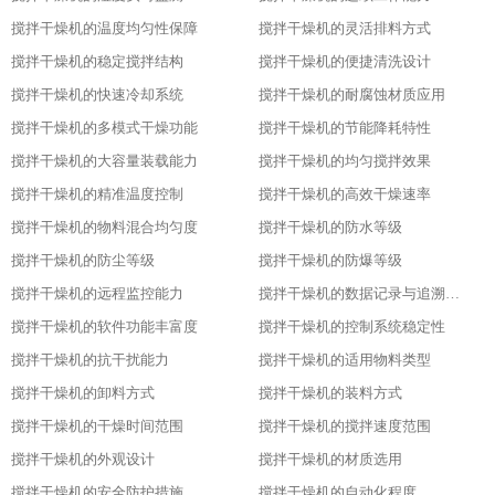
搅拌干燥机的温度均匀性保障
搅拌干燥机的灵活排料方式
搅拌干燥机的稳定搅拌结构
搅拌干燥机的便捷清洗设计
搅拌干燥机的快速冷却系统
搅拌干燥机的耐腐蚀材质应用
搅拌干燥机的多模式干燥功能
搅拌干燥机的节能降耗特性
搅拌干燥机的大容量装载能力
搅拌干燥机的均匀搅拌效果
搅拌干燥机的精准温度控制
搅拌干燥机的高效干燥速率
搅拌干燥机的物料混合均匀度
搅拌干燥机的防水等级
搅拌干燥机的防尘等级
搅拌干燥机的防爆等级
搅拌干燥机的远程监控能力
搅拌干燥机的数据记录与追溯功能
搅拌干燥机的软件功能丰富度
搅拌干燥机的控制系统稳定性
搅拌干燥机的抗干扰能力
搅拌干燥机的适用物料类型
搅拌干燥机的卸料方式
搅拌干燥机的装料方式
搅拌干燥机的干燥时间范围
搅拌干燥机的搅拌速度范围
搅拌干燥机的外观设计
搅拌干燥机的材质选用
搅拌干燥机的安全防护措施
搅拌干燥机的自动化程度